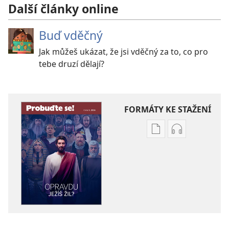
Další články online
Buď vděčný
Jak můžeš ukázat, že jsi vděčný za to, co pro
tebe druzí dělají?
FORMÁTY KE STAŽENÍ
Formáty
Formáty
poblikací
audionahráv
ke
ke
stažení
stažení
PROBUĎTE
PROBUĎTE
SE!
SE!
Opravdu
Opravdu
Ježíš
Ježíš