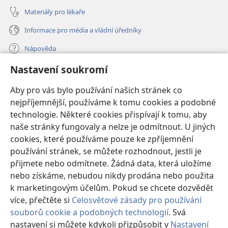
Materiály pro lékaře
Informace pro média a vládní úředníky
Nápověda
Nastavení soukromí
Dary
(otevřeno
nové
Aby pro vás bylo používání našich stránek co
okno)
nejpříjemnější, používáme k tomu cookies a podobné
ONLINE KNIHOVNA Strážné věže
(otevřeno
technologie. Některé cookies přispívají k tomu, aby
nové
®
JW Hub
naše stránky fungovaly a nelze je odmítnout. U jiných
okno)
(otevřeno
cookies, které používáme pouze ke zpříjemnění
nové
®
JW Library
okno)
používání stránek, se můžete rozhodnout, jestli je
přijmete nebo odmítnete. Žádná data, která uložíme
Watchtower Library
nebo získáme, nebudou nikdy prodána nebo použita
k marketingovým účelům. Pokud se chcete dozvědět
více, přečtěte si
Celosvětové zásady pro používání
souborů cookie a podobných technologií
. Svá
Copyright
© 2026 Watch Tower Bible and Tract Society of Pennsylvania.
nastavení si můžete kdykoli přizpůsobit v
Nastavení