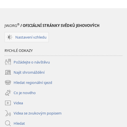
žil?
žil?
®
JW.ORG
/ OFICIÁLNÍ STRÁNKY SVĚDKŮ JEHOVOVÝCH
Nastavení vzhledu
RYCHLÉ ODKAZY
Požádejte o návštěvu
Najít shromáždění
(otevřeno
nové
Hledat regionální sjezd
(otevřeno
okno)
nové
Co je nového
okno)
Videa
Videa se zvukovým popisem
Hledat