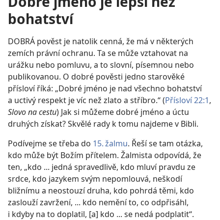
Dobré jméno je lepší než
bohatství
DOBRÁ pověst je natolik cenná, že má v některých
zemích právní ochranu. Ta se může vztahovat na
urážku nebo pomluvu, a to slovní, písemnou nebo
publikovanou. O dobré pověsti jedno starověké
přísloví říká: „Dobré jméno je nad všechno bohatství
a uctivý respekt je víc než zlato a stříbro.“ (
Přísloví 22:1
,
Slovo na cestu
) Jak si můžeme dobré jméno a úctu
druhých získat? Skvělé rady k tomu najdeme v Bibli.
Podívejme se třeba do
15. žalmu
. Řeší se tam otázka,
kdo může být Božím přítelem. Žalmista odpovídá, že
ten, „kdo ... jedná spravedlivě, kdo mluví pravdu ze
srdce, kdo jazykem svým nepomlouvá, neškodí
bližnímu a neostouzí druha, kdo pohrdá těmi, kdo
zaslouží zavržení, ... kdo nemění to, co odpřisáhl,
i kdyby na to doplatil, [a] kdo ... se nedá podplatit“.