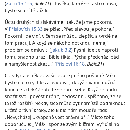
(
Žalm 15:1–5
,
Bible21
) Člověka, který se takto chová,
byste si určitě vážili.
Úctu druhých si získáváme i tak, že jsme pokorní.
V
Příslovích 15:33
se píše: „Před slávou je pokora.“
Pokorní lidé vidí, v čem se můžou zlepšit, a tvrdě na
tom pracují. A když se někoho dotknou, nemají
problém se omluvit. (
Jakub 3:2
) Pyšní lidé se naproti
tomu snadno urazí. Bible říká: „Pýcha předchází pád
a namyšlenost zkázu.“ (
Přísloví 16:18
,
Bible21
)
Co když ale někdo vaše dobré jméno pošpiní? Měli
byste na to rychle zareagovat, i když s vámi možná
lomcuje vztek? Zeptejte se sami sebe: Když se budu
snažit svoji pověst bránit, nedosáhnu spíš toho, že se
ta lež rozšíří? Někdy sice může být namístě podniknout
určité právní kroky, ale Bible nám moudře radí:
„Nevycházej ukvapeně vést právní při.“ Místo toho
doporučuje: „Máš-li spor se svým bližním, vyřiď si ho