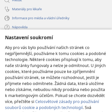
Hledat
Materiály pro lékaře
Informace pro média a vládní úředníky
Nápověda
Nastavení soukromí
Dary
(otevřeno
nové
Aby pro vás bylo používání našich stránek co
okno)
nejpříjemnější, používáme k tomu cookies a podobné
ONLINE KNIHOVNA Strážné věže
(otevřeno
technologie. Některé cookies přispívají k tomu, aby
nové
®
JW Hub
naše stránky fungovaly a nelze je odmítnout. U jiných
okno)
(otevřeno
cookies, které používáme pouze ke zpříjemnění
nové
®
JW Library
okno)
používání stránek, se můžete rozhodnout, jestli je
přijmete nebo odmítnete. Žádná data, která uložíme
Watchtower Library
nebo získáme, nebudou nikdy prodána nebo použita
k marketingovým účelům. Pokud se chcete dozvědět
více, přečtěte si
Celosvětové zásady pro používání
souborů cookie a podobných technologií
. Svá