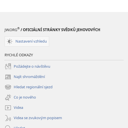
v jednom
v jednom
kole?
kole?
®
JW.ORG
/ OFICIÁLNÍ STRÁNKY SVĚDKŮ JEHOVOVÝCH
Nastavení vzhledu
RYCHLÉ ODKAZY
Požádejte o návštěvu
Najít shromáždění
(otevřeno
nové
Hledat regionální sjezd
(otevřeno
okno)
nové
Co je nového
okno)
Videa
Videa se zvukovým popisem