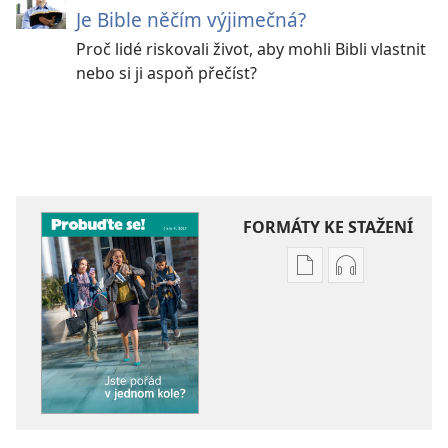
Je Bible něčím výjimečná?
Proč lidé riskovali život, aby mohli Bibli vlastnit
nebo si ji aspoň přečíst?
FORMÁTY KE STAŽENÍ
Formáty
Formáty
poblikací
audionahráv
ke
ke
stažení
stažení
PROBUĎTE
PROBUĎTE
SE!
SE!
Jste
Jste
pořád
pořád