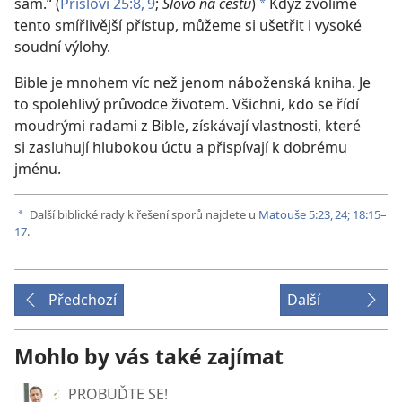
sám.“ (
Přísloví 25:8, 9
;
Slovo na cestu
)
Když zvolíme
a
tento smířlivější přístup, můžeme si ušetřit i vysoké
soudní výlohy.
Bible je mnohem víc než jenom náboženská kniha. Je
to spolehlivý průvodce životem. Všichni, kdo se řídí
moudrými radami z Bible, získávají vlastnosti, které
si zasluhují hlubokou úctu a přispívají k dobrému
jménu.
Další biblické rady k řešení sporů najdete u
Matouše 5:23, 24;
18:15–
a
17
.
Předchozí
Další
Mohlo by vás také zajímat
PROBUĎTE SE!