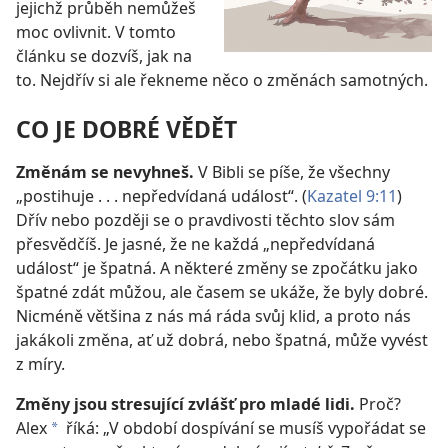
jejichž průběh nemůžeš
moc ovlivnit. V tomto
článku se dozvíš, jak na
to. Nejdřív si ale řekneme něco o změnách samotných.
CO JE DOBRÉ VĚDĚT
Změnám se nevyhneš.
V Bibli se píše, že všechny
„postihuje . . . nepředvídaná událost“. (
Kazatel 9:11
)
Dřív nebo později se o pravdivosti těchto slov sám
přesvědčíš. Je jasné, že ne každá „nepředvídaná
událost“ je špatná. A některé změny se zpočátku jako
špatné zdát můžou, ale časem se ukáže, že byly dobré.
Nicméně většina z nás má ráda svůj klid, a proto nás
jakákoli změna, ať už dobrá, nebo špatná, může vyvést
z míry.
Změny jsou stresující zvlášť pro mladé lidi.
Proč?
Alex
říká: „V období dospívání se musíš vypořádat se
a