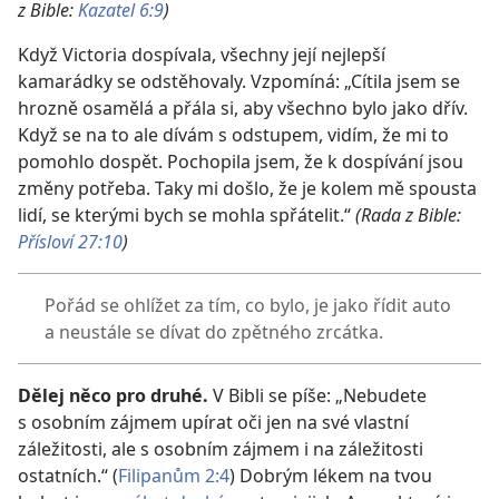
z Bible:
Kazatel 6:9
)
Když Victoria dospívala, všechny její nejlepší
kamarádky se odstěhovaly. Vzpomíná: „Cítila jsem se
hrozně osamělá a přála si, aby všechno bylo jako dřív.
Když se na to ale dívám s odstupem, vidím, že mi to
pomohlo dospět. Pochopila jsem, že k dospívání jsou
změny potřeba. Taky mi došlo, že je kolem mě spousta
lidí, se kterými bych se mohla spřátelit.“
(Rada z Bible:
Přísloví 27:10
)
Pořád se ohlížet za tím, co bylo, je jako řídit auto
a neustále se dívat do zpětného zrcátka.
Dělej něco pro druhé.
V Bibli se píše: „Nebudete
s osobním zájmem upírat oči jen na své vlastní
záležitosti, ale s osobním zájmem i na záležitosti
ostatních.“ (
Filipanům 2:4
) Dobrým lékem na tvou