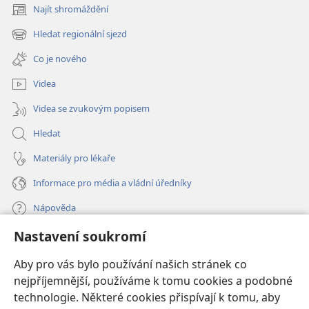
Najít shromáždění
(otevřeno
nové
Hledat regionální sjezd
(otevřeno
okno)
nové
Co je nového
okno)
Videa
Videa se zvukovým popisem
Hledat
Materiály pro lékaře
Informace pro média a vládní úředníky
Nápověda
Nastavení soukromí
Dary
(otevřeno
nové
Aby pro vás bylo používání našich stránek co
okno)
nejpříjemnější, používáme k tomu cookies a podobné
ONLINE KNIHOVNA Strážné věže
(otevřeno
technologie. Některé cookies přispívají k tomu, aby
nové
®