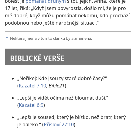
bolest je
pomáhat druhým
s tou jejich. Anna, které je
17 let, říká: „Když jsem povyrostla, došlo mi, že je pro
mě dobré, když můžu pomáhat někomu, kdo prochází
podobnou nebo ještě náročnější situací.“
Některá jména v tomto článku byla změněna.
a
BIBLICKÉ VERŠE
„Neříkej: Kde jsou ty staré dobré časy?“
(
Kazatel 7:10
,
Bible21
)
„Lepší je vidět očima než bloumat duší.“
(
Kazatel 6:9
)
„Lepší je soused, který je blízko, než bratr, který
je daleko.“ (
Přísloví 27:10
)