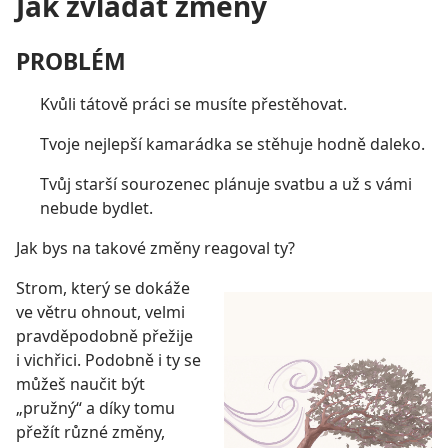
Jak zvládat změny
PROBLÉM
Kvůli tátově práci se musíte přestěhovat.
Tvoje nejlepší kamarádka se stěhuje hodně daleko.
Tvůj starší sourozenec plánuje svatbu a už s vámi
nebude bydlet.
Jak bys na takové změny reagoval ty?
Strom, který se dokáže
ve větru ohnout, velmi
pravděpodobně přežije
i vichřici. Podobně i ty se
můžeš naučit být
„pružný“ a díky tomu
přežít různé změny,