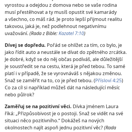
vyrostou a odejdou z domova nebo se vaše rodina
musí přestěhovat a ty musíš opustit své kamarády
a všechno, co máš rád. Je proto lepší přijmout realitu
takovou, jaká je, než podlehnout negativnímu
uvažování.
(Rada z Bible:
Kazatel 7:10
)
Dívej se dopředu.
Pořád se ohlížet za tím, co bylo, je
jako řídit auto a neustále se dívat do zpětného zrcátka.
Je dobré, když se do něj občas podíváš, ale důležitější
je soustředit se na cestu, která je před tebou. To samé
platí i v případě, že se vyrovnáváš s nějakou změnou.
Snaž se zaměřit na to, co je před tebou. (
Přísloví 4:25
)
Co za cíl si například můžeš dát na následující měsíc
nebo půlrok?
Zaměřuj se na pozitivní věci.
Dívka jménem Laura
říká: „Přizpůsobivost je o postoji. Snaž se vidět na své
situaci něco pozitivního.“ Dokážeš na nových
okolnostech najít aspoň jednu pozitivní věc?
(Rada