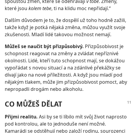
spoustou změn, které se odehrávají
v tobě
. Změny,
které jsou
kolem tebe
, ti na klidu moc nepřidají.“
Dalším důvodem je to, že dospělí už toho hodně zažili,
takže když je potká nějaká změna, můžou využít svoje
zkušenosti. Mladí lidé takovou možnost nemají.
Můžeš se naučit být přizpůsobivý.
Přizpůsobivost je
schopnost reagovat na změny a zvládat nepříznivé
okolnosti. Lidé, kteří tuto schopnost mají, se dokážou
vypořádat s novou situací a na zdánlivé překážky se
dívají jako na nové příležitosti. A když jsou mladí pod
nějakým tlakem, může jim přizpůsobivost pomoct, aby
nepropadli drogám nebo alkoholu.
CO MŮŽEŠ DĚLAT
Přijmi realitu.
Asi by se ti líbilo mít svůj život naprosto
pod kontrolou, ale to jednoduše není možné.
Kamarádi se odstěhují nebo založí rodinu, sourozenci