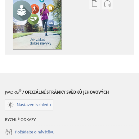
Formáty
Formáty
poblikací
audionahráv
ke
ke
stažení
stažení
PROBUĎTE
PROBUĎTE
SE!
SE!
Jak
Jak
získat
získat
dobré
dobré
návyky
návyky
®
JW.ORG
/ OFICIÁLNÍ STRÁNKY SVĚDKŮ JEHOVOVÝCH
Nastavení vzhledu
RYCHLÉ ODKAZY
Požádejte o návštěvu