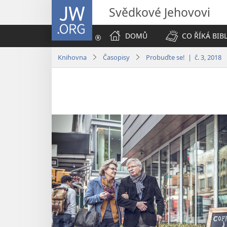
JW.ORG
Svědkové Jehovovi
DOMŮ
CO ŘÍKÁ BIB
Knihovna
Časopisy
Probuďte se! | č. 3, 2018