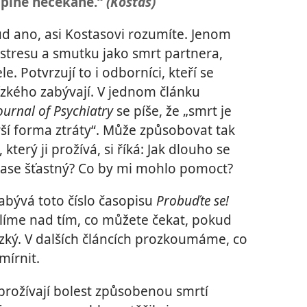
 úplně nečekaně.“
(Kostas)
d ano, asi Kostasovi rozumíte. Jenom
 stresu a smutku jako smrt partnera,
. Potvrzují to i odborníci, kteří se
zkého zabývají. V jednom článku
urnal of Psychiatry
se píše, že „smrt je
orší forma ztráty“. Může způsobovat tak
který ji prožívá, si říká: Jak dlouho se
 zase šťastný? Co by mi mohlo pomoct?
abývá toto číslo časopisu
Probuďte se!
líme nad tím, co můžete čekat, pokud
ký. V dalších článcích prozkoumáme, co
írnit.
 prožívají bolest způsobenou smrtí