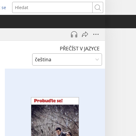
t se
vřeno
Hledat
)
PŘEČÍST V JAZYCE