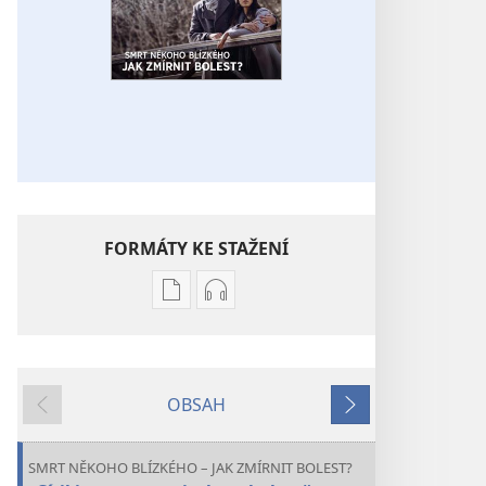
FORMÁTY KE STAŽENÍ
Formáty
Formáty
poblikací
audionahrávek
ke
ke
stažení
stažení
OBSAH
PROBUĎTE
PROBUĎTE
Předchozí
Další
SE!
SE!
Smrt
Smrt
SMRT NĚKOHO BLÍZKÉHO – JAK ZMÍRNIT BOLEST?
někoho
někoho