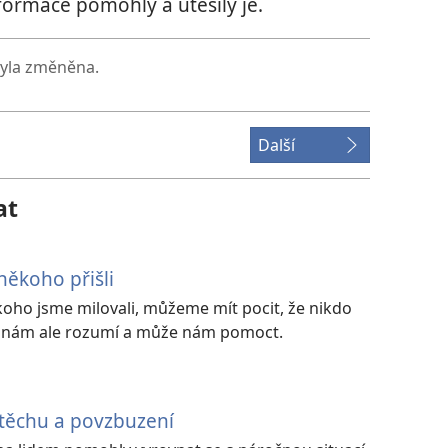
nformace pomohly a utěšily je.
byla změněna.
Další
at
někoho přišli
ho jsme milovali, můžeme mít pocit, že nikdo
h nám ale rozumí a může nám pomoct.
 útěchu a povzbuzení