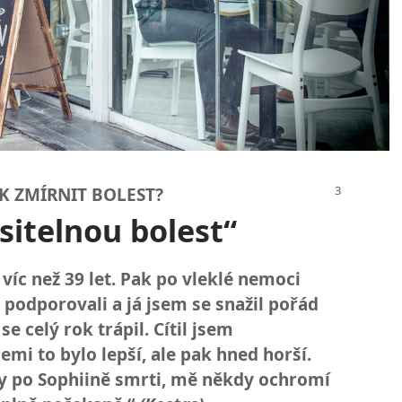
K ZMÍRNIT BOLEST?
sitelnou bolest“
 víc než 39 let. Pak po vleklé nemoci
podporovali a já jsem se snažil pořád
se celý rok trápil. Cítil jsem
emi to bylo lepší, ale pak hned horší.
ky po Sophiině smrti, mě někdy ochromí