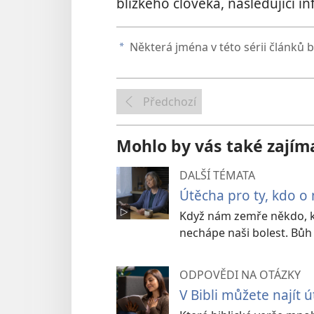
blízkého člověka, následující i
Některá jména v této sérii článků 
a
Předchozí
Mohlo by vás také zajím
DALŠÍ TÉMATA
Útěcha pro ty, kdo o 
Když nám zemře někdo, ko
nechápe naši bolest. Bů
ODPOVĚDI NA OTÁZKY
V Bibli můžete najít