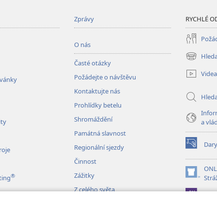
Zprávy
RYCHLÉ O
Požád
O nás
Hleda
(otevřeno
Časté otázky
nové
Videa
Požádejte o návštěvu
okno)
zvánky
Kontaktujte nás
Hled
Prohlídky betelu
Infor
Shromáždění
ity
a vlá
Památná slavnost
Dar
Regionální sjezdy
(otevřeno
roje
nové
Činnost
okno)
ONL
Zážitky
®
(otevřeno
ting
Strá
nové
Z celého světa
JW L
okno)