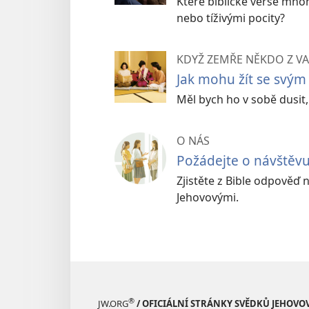
Které biblické verše mno
nebo tíživými pocity?
KDYŽ ZEMŘE NĚKDO Z V
Jak mohu žít se svý
Měl bych ho v sobě dusit
O NÁS
Požádejte o návštěv
Zjistěte z Bible odpověď 
Jehovovými.
®
JW.ORG
/ OFICIÁLNÍ STRÁNKY SVĚDKŮ JEHOVO