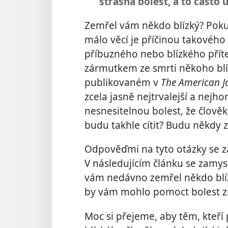
strašná bolest, a to často
Zemřel vám někdo blízký? Poku
málo věcí je příčinou takového
příbuzného nebo blízkého přítele
zármutkem ze smrti někoho blí
publikovaném v
The American Jo
zcela jasně nejtrvalejší a nejh
nesnesitelnou bolest, že člověk, 
budu takhle cítit? Budu někdy
Odpověďmi na tyto otázky se z
V následujícím článku se zamys
vám nedávno zemřel někdo blíz
by vám mohlo pomoct bolest zm
Moc si přejeme, aby těm, kteří