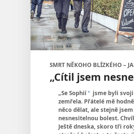
SMRT NĚKOHO BLÍZKÉHO – JA
„Cítil jsem nesne
„Se Sophií
jsme byli svoji
a
zemřela. Přátelé mě hodně 
něco dělat, ale stejně jsem 
nesnesitelnou bolest. Chvíl
Ještě dneska, skoro tři ro