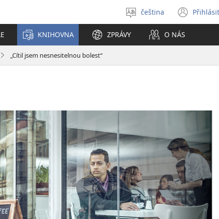
čeština
Přihlási
Vybrat
(ote
jazyk
nové
LE
KNIHOVNA
ZPRÁVY
O NÁS
okno
„Cítil jsem nesnesitelnou bolest“