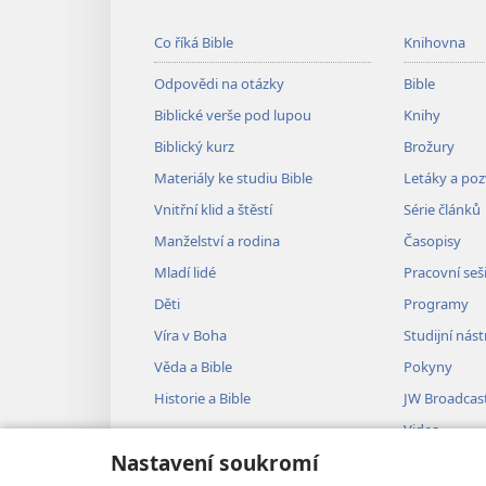
Co říká Bible
Knihovna
Odpovědi na otázky
Bible
Biblické verše pod lupou
Knihy
Biblický kurz
Brožury
Materiály ke studiu Bible
Letáky a po
Vnitřní klid a štěstí
Série článků
Manželství a rodina
Časopisy
Mladí lidé
Pracovní seš
Děti
Programy
Víra v Boha
Studijní nást
Věda a Bible
Pokyny
Historie a Bible
JW Broadcas
Videa
Nastavení soukromí
Hudba