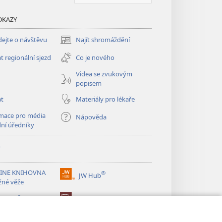
DKAZY
ejte o návštěvu
Najít shromáždění
(otevřeno
nové
t regionální sjezd
Co je nového
okno)
Videa se zvukovým
popisem
at
Materiály pro lékaře
mace pro média
Nápověda
dní úředníky
y
INE KNIHOVNA
®
JW Hub
(otevřeno
žné věže
nové
®
okno)
ibrary
Watchtower Library