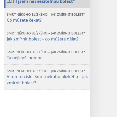
„Cítil jsem nesnesitelnou bolest“
blízkého –
blízkého –
jak
jak
SMRT NĚKOHO BLÍZKÉHO – JAK ZMÍRNIT BOLEST?
zmírnit
zmírnit
Co můžete čekat?
bolest?
bolest?
SMRT NĚKOHO BLÍZKÉHO – JAK ZMÍRNIT BOLEST?
Jak zmírnit bolest – co můžete dělat?
SMRT NĚKOHO BLÍZKÉHO – JAK ZMÍRNIT BOLEST?
Ta nejlepší pomoc
SMRT NĚKOHO BLÍZKÉHO – JAK ZMÍRNIT BOLEST?
V tomto čísle: Smrt někoho blízkého – jak
zmírnit bolest?