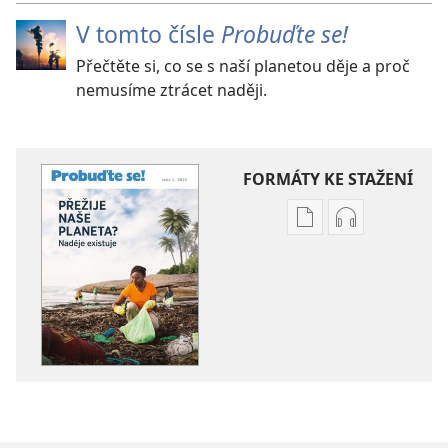
V tomto čísle
Probuďte se!
Přečtěte si, co se s naší planetou děje a proč
nemusíme ztrácet naději.
FORMÁTY KE STAŽENÍ
Formáty
Formáty
poblikací
audionahráv
ke
ke
stažení
stažení
PROBUĎTE
PROBUĎTE
SE!
SE!
Přežije
Přežije
naše
naše
planeta?
planeta?
Naděje
Naděje