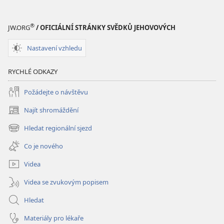
existuje
existuje
®
JW.ORG
/ OFICIÁLNÍ STRÁNKY SVĚDKŮ JEHOVOVÝCH
Nastavení vzhledu
RYCHLÉ ODKAZY
Požádejte o návštěvu
Najít shromáždění
(otevřeno
nové
Hledat regionální sjezd
(otevřeno
okno)
nové
Co je nového
okno)
Videa
Videa se zvukovým popisem
Hledat
Materiály pro lékaře