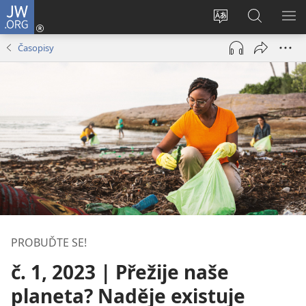
JW.ORG
Přihlásit
se
Změnit
Hledat
ZO
(otevřeno
jazyk
na
NA
Časopisy
nové
stránek
JW.ORG
okno)
PROBUĎTE SE!
č. 1, 2023 | Přežije naše
planeta? Naděje existuje