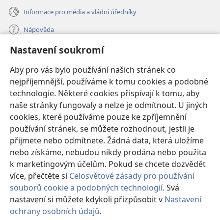
Informace pro média a vládní úředníky
Nápověda
Nastavení soukromí
Dary
(otevřeno
nové
Aby pro vás bylo používání našich stránek co
okno)
nejpříjemnější, používáme k tomu cookies a podobné
ONLINE KNIHOVNA Strážné věže
(otevřeno
technologie. Některé cookies přispívají k tomu, aby
nové
®
JW Hub
naše stránky fungovaly a nelze je odmítnout. U jiných
okno)
(otevřeno
cookies, které používáme pouze ke zpříjemnění
nové
®
JW Library
okno)
používání stránek, se můžete rozhodnout, jestli je
přijmete nebo odmítnete. Žádná data, která uložíme
Watchtower Library
nebo získáme, nebudou nikdy prodána nebo použita
k marketingovým účelům. Pokud se chcete dozvědět
více, přečtěte si
Celosvětové zásady pro používání
souborů cookie a podobných technologií
. Svá
Copyright
© 2026 Watch Tower Bible and Tract Society of Pennsylvania.
nastavení si můžete kdykoli přizpůsobit v
Nastavení
PODMÍNKY POUŽITÍ
|
OCHRANA SOUKROMÍ
|
NASTAVENÍ
ochrany osobních údajů
.
SOUKROMÍ