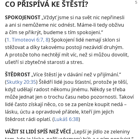
CO PŘISPÍVÁ KE ŠTĚSTÍ?
SPOKOJENOST
„Vždyť jsme si na svět nic nepřinesli
a ani si nemůžeme nic odnést. Máme-li tedy obživu
a čím se přikrýt, budeme s tím spokojeni.“
(
1. Timoteovi 6:7, 8
) Spokojení lidé nemají sklon si
stěžovat a díky takovému postoji nezávidí druhým.
A protože toho nechtějí mít víc, než si můžou dovolit,
ušetří si zbytečné starosti a stres.
ŠTĚDROST
„Více štěstí je v dávání než v přijímání.“
(
Skutky 20:35
) Štědří lidé jsou šťastní, protože je těší,
když udělají radost někomu jinému. Někdy se třeba
může jednat jen o trochu času nebo pozornosti. Takoví
lidé často získají něco, co se za peníze koupit nedá –
lásku, úctu a opravdové přátele, kteří jim jejich
štědrost rádi oplatí. (
Lukáš 6:38
)
VÁŽIT SI LIDÍ SPÍŠ NEŽ VĚCÍ
„Lepší je jídlo ze zeleniny