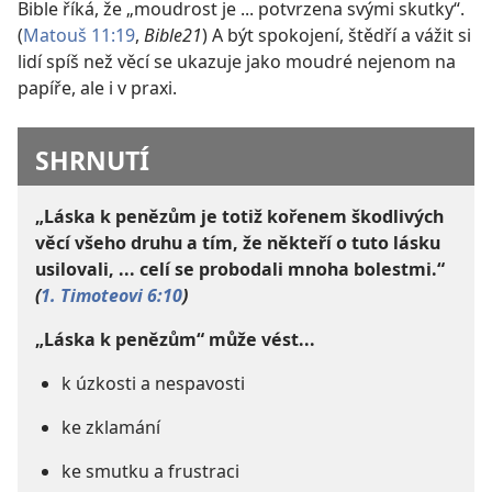
Bible říká, že „moudrost je ... potvrzena svými skutky“.
(
Matouš 11:19
,
Bible21
) A být spokojení, štědří a vážit si
lidí spíš než věcí se ukazuje jako moudré nejenom na
papíře, ale i v praxi.
SHRNUTÍ
„Láska k penězům je totiž kořenem škodlivých
věcí všeho druhu a tím, že někteří o tuto lásku
usilovali, ... celí se probodali mnoha bolestmi.“
(
1. Timoteovi 6:10
)
„Láska k penězům“ může vést...
k úzkosti a nespavosti
ke zklamání
ke smutku a frustraci