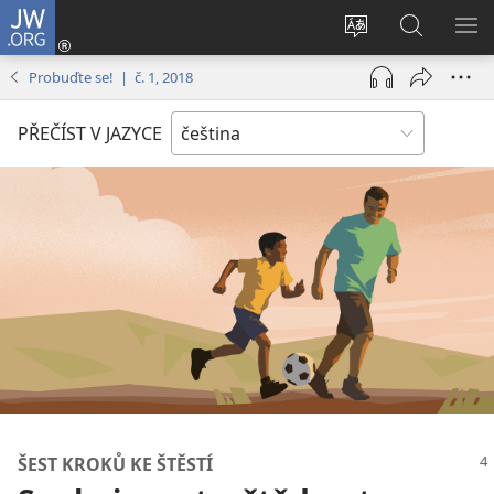
JW.ORG
Přihlásit
se
Změnit
Hledat
ZO
(otevřeno
jazyk
na
NA
Probuďte se! | č. 1, 2018
nové
stránek
JW.ORG
okno)
PŘEČÍST V JAZYCE
ŠEST KROKŮ KE ŠTĚSTÍ