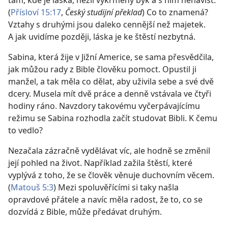
tam, kde je láska, nežli vykrmený býk a s ním nenávist.“
(
Přísloví 15:17
,
Český studijní překlad
) Co to znamená?
Vztahy s druhými jsou daleko cennější než majetek.
A jak uvidíme později, láska je ke štěstí nezbytná.
Sabina, která žije v Jižní Americe, se sama přesvědčila,
jak můžou rady z Bible člověku pomoct. Opustil ji
manžel, a tak měla co dělat, aby uživila sebe a své dvě
dcery. Musela mít dvě práce a denně vstávala ve čtyři
hodiny ráno. Navzdory takovému vyčerpávajícímu
režimu se Sabina rozhodla začít studovat Bibli. K čemu
to vedlo?
Nezačala zázračně vydělávat víc, ale hodně se změnil
její pohled na život. Například zažila štěstí, které
vyplývá z toho, že se člověk věnuje duchovním věcem.
(
Matouš 5:3
) Mezi spoluvěřícími si taky našla
opravdové přátele a navíc měla radost, že to, co se
dozvídá z Bible, může předávat druhým.