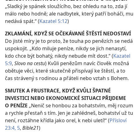
„Sladký je spánek sloužícího, bez ohledu na to, zda jí
málo nebo hodně; ale nadbytek, který patří boháči, mu
nedává spát.“ (
Kazatel 5:12
)
ZKLAMÁNÍ, KDYŽ SE OČEKÁVANÉ ŠTĚSTÍ NEDOSTAVÍ
Do jisté míry je to proto, že touha po penězích se nedá
uspokojit. „Kdo miluje peníze, nikdy se jich nenasytí,
kdo chce být bohatý, nikdy nebude mít dost.“ (
Kazatel
5:9
,
Slovo na cestu
) Kvůli penězům navíc člověk možná
obětuje věci, které skutečně přispívají ke štěstí, a to
čas strávený s rodinou a přáteli nebo vztah s Bohem.
SMUTEK A FRUSTRACE, KDYŽ KVŮLI ŠPATNÉ
INVESTICI NEBO EKONOMICKÉ SITUACI PŘIJDEME
O PENÍZE
„Nenič se honbou za bohatstvím, měj rozum
a rychle přestaň s tím. Jen je zahlédneš, bohatství už tu
není, roztáhne křídla jako orel, k nebi uletí!“ (
Přísloví
23:4, 5
,
Bible21
)