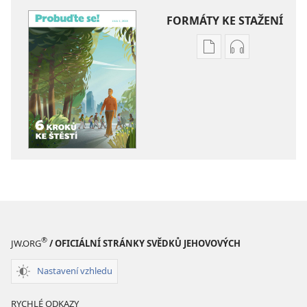
FORMÁTY KE STAŽENÍ
Formáty
Formáty
poblikací
audionahráv
ke
ke
stažení
stažení
PROBUĎTE
PROBUĎTE
SE!
SE!
Šest
Šest
kroků
kroků
ke
ke
štěstí
štěstí
®
JW.ORG
/ OFICIÁLNÍ STRÁNKY SVĚDKŮ JEHOVOVÝCH
Nastavení vzhledu
RYCHLÉ ODKAZY