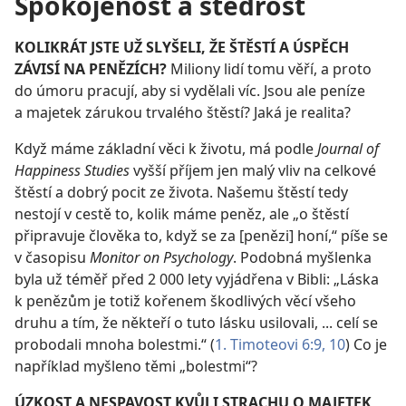
Spokojenost a štědrost
KOLIKRÁT JSTE UŽ SLYŠELI, ŽE ŠTĚSTÍ A ÚSPĚCH
ZÁVISÍ NA PENĚZÍCH?
Miliony lidí tomu věří, a proto
do úmoru pracují, aby si vydělali víc. Jsou ale peníze
a majetek zárukou trvalého štěstí? Jaká je realita?
Když máme základní věci k životu, má podle
Journal of
Happiness Studies
vyšší příjem jen malý vliv na celkové
štěstí a dobrý pocit ze života. Našemu štěstí tedy
nestojí v cestě to, kolik máme peněz, ale „o štěstí
připravuje člověka to, když se za [penězi] honí,“ píše se
v časopisu
Monitor on Psychology
. Podobná myšlenka
byla už téměř před 2 000 lety vyjádřena v Bibli: „Láska
k penězům je totiž kořenem škodlivých věcí všeho
druhu a tím, že někteří o tuto lásku usilovali, ... celí se
probodali mnoha bolestmi.“ (
1. Timoteovi 6:9, 10
) Co je
například myšleno těmi „bolestmi“?
ÚZKOST A NESPAVOST KVŮLI STRACHU O MAJETEK