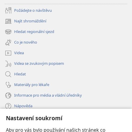
Požádejte o návštěvu
Najít shromáždění
(otevřeno
nové
Hledat regionální sjezd
(otevřeno
okno)
nové
Co je nového
okno)
Videa
Videa se zvukovým popisem
Hledat
Materiály pro lékaře
Informace pro média a vládní úředníky
Nápověda
Nastavení soukromí
Dary
(otevřeno
nové
Aby pro vás bylo používání našich stránek co