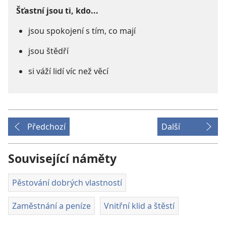
Šťastní jsou ti, kdo...
jsou spokojení s tím, co mají
jsou štědří
si váží lidí víc než věcí
Předchozí
Další
Související náměty
Pěstování dobrých vlastností
Zaměstnání a peníze
Vnitřní klid a štěstí