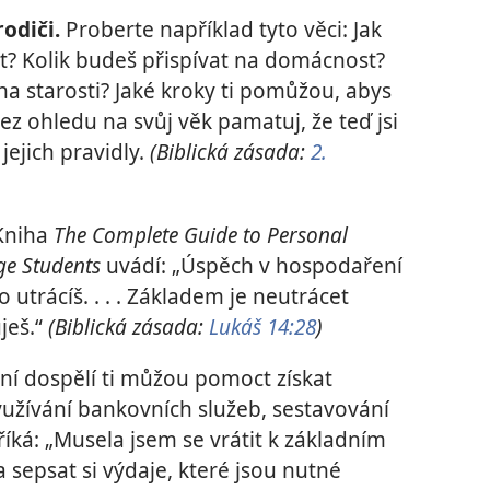
rodiči.
Proberte například tyto věci: Jak
t? Kolik budeš přispívat na domácnost?
a starosti? Jaké kroky ti pomůžou, abys
ez ohledu na svůj věk pamatuj, že teď jsi
 jejich pravidly.
(Biblická zásada:
2.
Kniha
The Complete Guide to Personal
ege Students
uvádí: „Úspěch v hospodaření
o utrácíš. . . . Základem je neutrácet
ješ.“
(Biblická zásada:
Lukáš 14:28
)
iní dospělí ti můžou pomoct získat
využívání bankovních služeb, sestavování
říká: „Musela jsem se vrátit k základním
epsat si výdaje, které jsou nutné