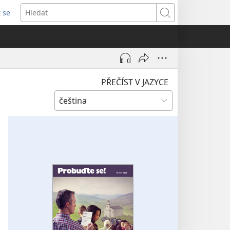
t se
vřeno
Hledat
)
PŘEČÍST V JAZYCE