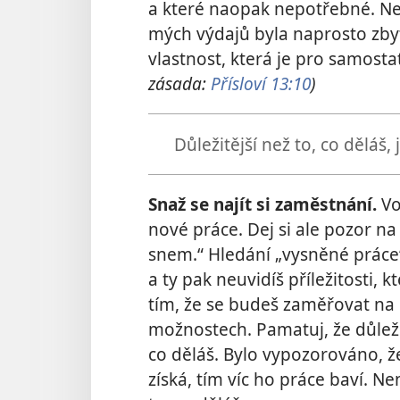
a které naopak nepotřebné. Ne
mých výdajů byla naprosto zbyte
vlastnost, která je pro samost
zásada:
Přísloví 13:10
)
Důležitější než to, co děláš, 
Snaž se najít si zaměstnání.
Vo
nové práce. Dej si ale pozor na t
snem.“ Hledání „vysněné práce
a ty pak neuvidíš příležitosti, 
tím, že se budeš zaměřovat na k
možnostech. Pamatuj, že důležit
co děláš. Bylo vypozorováno, ž
získá, tím víc ho práce baví. N