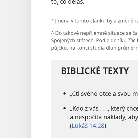
to, co děláš.
^
Jména v tomto článku byla změněna
^
Do takové nepříjemné situace se čas
Spojených státech. Podle deníku
The 
půjčku, na konci studia dluh průměrn
BIBLICKÉ TEXTY
„Cti svého otce a svou m
„Kdo z vás . . ., který ch
a nespočítá náklady, aby 
(
Lukáš 14:28
)