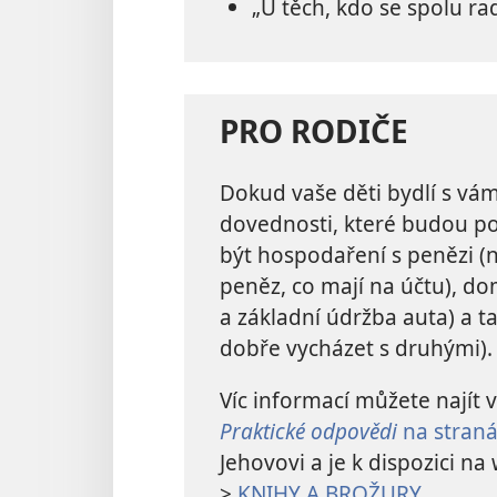
„U těch, kdo se spolu rad
PRO RODIČE
Dokud vaše děti bydlí s vám
dovednosti, které budou po
být hospodaření s penězi (
peněz, co mají na účtu), dom
a základní údržba auta) a t
dobře vycházet s druhými).
Víc informací můžete najít v
Praktické odpovědi
na stran
Jehovovi a je k dispozici 
>
KNIHY A BROŽURY
.