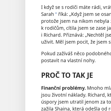
I když se s rodiči máte rádi, vr
Sarah
říká: „Když jsem se osa
*
protože jsem na nikom nebyla zá
k rodičům, cítila jsem se zase
i Richard. Přiznává: „Nechtěl j
uživit. Měl jsem pocit, že jsem s
Pokud zažíváš něco podobného
postavit na vlastní nohy.
PROČ TO TAK JE
Finanční problémy.
Mnoho mladý
jsou životní náklady. Richard, k
úspory jsem utratil jenom za t
zažila Shaina, která odešla od ro