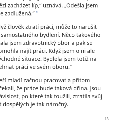
ězi zacházet líp,“ uznává. „Odešla jsem
se zadlužená.“
*
yž člověk ztratí práci, může to narušit
ny samostatného bydlení. Něco takového
vala jsem zdravotnický obor a pak se
omohla najít práci. Když jsem o ni ale
ýchodné situace. Bydlela jsem totiž na
ehnat práci ve svém oboru.“
eří mladí začnou pracovat a přitom
Nečekali, že práce bude taková dřina. Jsou
slost, po které tak toužili, ztratila svůj
ot dospělých je tak náročný.