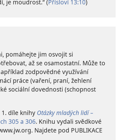
í, je moudrost.“ (
Přísloví 13:10
)
i, pomáhejte jim osvojit si
třebovat, až se osamostatní. Může to
například zodpovědné využívání
ácí práce (vaření, praní, žehlení
aké sociální dovednosti (schopnost
 1. díle knihy
Otázky mladých lidí –
ách 305 a 306
. Knihu vydali svědkové
na www.jw.org. Najdete pod PUBLIKACE