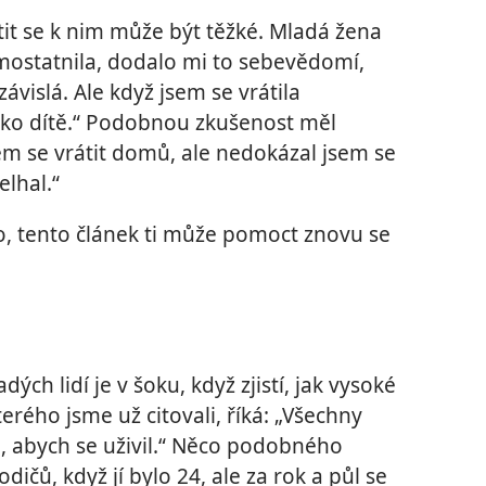
átit se k nim může být těžké. Mladá žena
mostatnila, dodalo mi to sebevědomí,
vislá. Ale když jsem se vrátila
 jako dítě.“ Podobnou zkušenost měl
sem se vrátit domů, ale nedokázal jsem se
elhal.“
, tento článek ti může pomoct znovu se
ch lidí je v šoku, když zjistí, jak vysoké
terého jsme už citovali, říká: „Všechny
o, abych se uživil.“ Něco podobného
dičů, když jí bylo 24, ale za rok a půl se