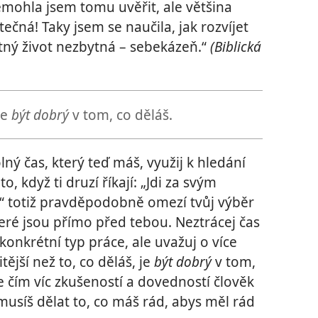
mohla jsem tomu uvěřit, ale většina
čná! Taky jsem se naučila, jak rozvíjet
atný život nezbytná – sebekázeň.“
(Biblická
je
být dobrý
v tom, co děláš.
lný čas, který teď máš, využij k hledání
o, když ti druzí říkají: „Jdi za svým
“ totiž pravděpodobně omezí tvůj výběr
které jsou přímo před tebou. Neztrácej čas
onkrétní typ práce, ale uvažuj o více
ější než to, co děláš, je
být dobrý
v tom,
e čím víc zkušeností a dovedností člověk
emusíš dělat to, co máš rád, abys měl rád