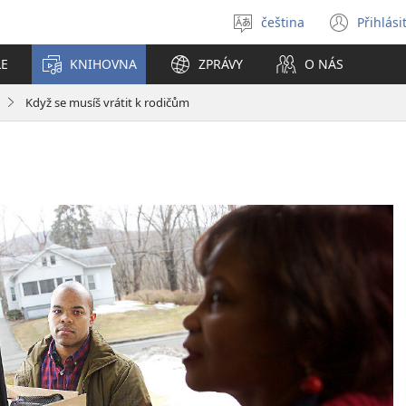
čeština
Přihlási
Vybrat
(ote
jazyk
nové
LE
KNIHOVNA
ZPRÁVY
O NÁS
okno
Když se musíš vrátit k rodičům