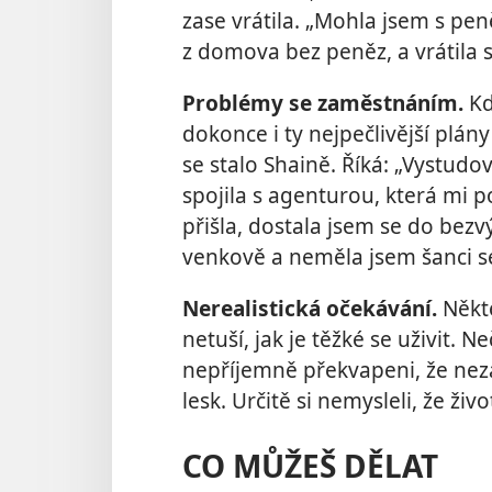
zase vrátila. „Mohla jsem s pen
z domova bez peněz, a vrátila 
Problémy se zaměstnáním.
Kd
dokonce i ty nejpečlivější plá
se stalo Shaině. Říká: „Vystudo
spojila s agenturou, která mi p
přišla, dostala jsem se do bezv
venkově a neměla jsem šanci s
Nerealistická očekávání.
Někt
netuší, jak je těžké se uživit. 
nepříjemně překvapeni, že nezávi
lesk. Určitě si nemysleli, že živ
CO MŮŽEŠ DĚLAT