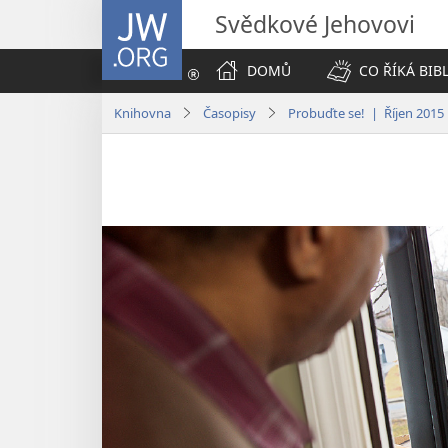
JW.ORG
Svědkové Jehovovi
DOMŮ
CO ŘÍKÁ BIB
Knihovna
Časopisy
Probuďte se! | Říjen 2015