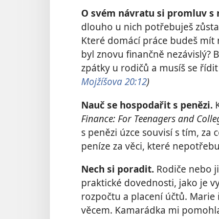
O svém návratu si promluv s 
dlouho u nich potřebuješ zůsta
Které domácí práce budeš mít n
byl znovu finančně nezávislý? B
zpátky u rodičů a musíš se řídit
Mojžíšova 20:12
)
Nauč se hospodařit s penězi.
Finance: For Teenagers and Coll
s penězi úzce souvisí s tím, za c
peníze za věci, které nepotřebu
Nech si poradit.
Rodiče nebo j
praktické dovednosti, jako je 
rozpočtu a placení účtů. Marie 
věcem. Kamarádka mi pomohla s