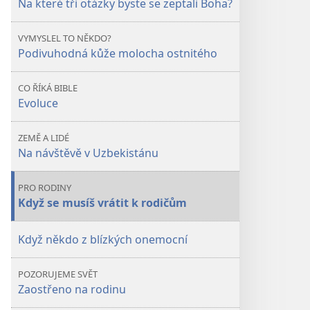
Na které tři otázky byste se zeptali Boha?
kdyby
kdyby
existoval
existoval
VYMYSLEL TO NĚKDO?
Bůh,
Bůh,
Podivuhodná kůže molocha ostnitého
na
na
co
co
CO ŘÍKÁ BIBLE
byste
byste
Evoluce
se
se
ho
ho
ZEMĚ A LIDÉ
zeptali?
zeptali?
Na návštěvě v Uzbekistánu
PRO RODINY
Když se musíš vrátit k rodičům
Když někdo z blízkých onemocní
POZORUJEME SVĚT
Zaostřeno na rodinu