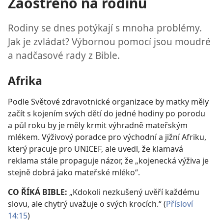
Zaostřeno na rodinu
Rodiny se dnes potýkají s mnoha problémy.
Jak je zvládat? Výbornou pomocí jsou moudré
a nadčasové rady z Bible.
Afrika
Podle Světové zdravotnické organizace by matky měly
začít s kojením svých dětí do jedné hodiny po porodu
a půl roku by je měly krmit výhradně mateřským
mlékem. Výživový poradce pro východní a jižní Afriku,
který pracuje pro UNICEF, ale uvedl, že klamavá
reklama stále propaguje názor, že „kojenecká výživa je
stejně dobrá jako mateřské mléko“.
CO ŘÍKÁ BIBLE:
„Kdokoli nezkušený uvěří každému
slovu, ale chytrý uvažuje o svých krocích.“ (
Přísloví
14:15
)