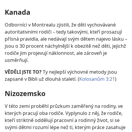
Kanada
Odborníci v Montrealu zjistili, že děti vychovávané
autoritativními rodiči – tedy takovými, kteří prosazují
přísná pravidla, ale nedávají svým dětem najevo lásku –
jsou o 30 procent náchylnější k obezitě než děti, jejichž
rodiče jim projevují náklonnost, ale zároveň je
usměrňují.
VĚDĚLI JSTE TO?
Ty nejlepší výchovné metody jsou
zapsané v Bibli už dlouhá staletí. (
Kolosanům 3:21
)
Nizozemsko
V této zemi proběhl průzkum zaměřený na rodiny, ve
kterých pracují oba rodiče. Vyplynulo z něj, že rodiče,
kteří striktně oddělují pracovní a rodinný život, si se
svými dětmi rozumí lépe než ti, kterým práce zasahuje