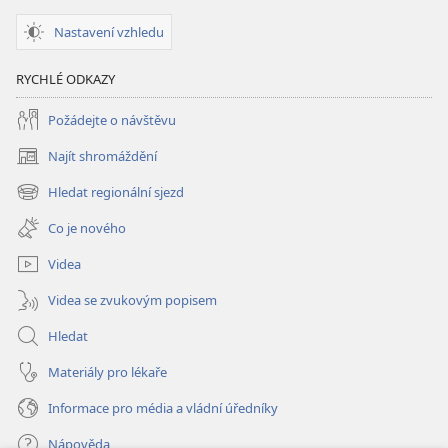
co
co
byste
byste
Nastavení vzhledu
se
se
ho
ho
RYCHLÉ ODKAZY
zeptali?
zeptali?
Požádejte o návštěvu
Najít shromáždění
(otevřeno
nové
Hledat regionální sjezd
(otevřeno
okno)
nové
Co je nového
okno)
Videa
Videa se zvukovým popisem
Hledat
Materiály pro lékaře
Informace pro média a vládní úředníky
Nápověda