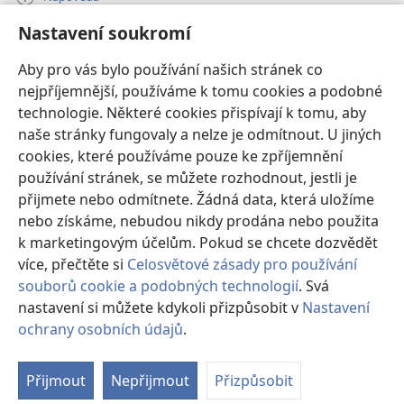
Nastavení soukromí
Dary
(otevřeno
nové
Aby pro vás bylo používání našich stránek co
okno)
nejpříjemnější, používáme k tomu cookies a podobné
ONLINE KNIHOVNA Strážné věže
(otevřeno
technologie. Některé cookies přispívají k tomu, aby
nové
®
JW Hub
naše stránky fungovaly a nelze je odmítnout. U jiných
okno)
(otevřeno
cookies, které používáme pouze ke zpříjemnění
nové
®
JW Library
okno)
používání stránek, se můžete rozhodnout, jestli je
přijmete nebo odmítnete. Žádná data, která uložíme
Watchtower Library
nebo získáme, nebudou nikdy prodána nebo použita
k marketingovým účelům. Pokud se chcete dozvědět
více, přečtěte si
Celosvětové zásady pro používání
souborů cookie a podobných technologií
. Svá
nastavení si můžete kdykoli přizpůsobit v
Nastavení
Copyright
© 2026 Watch Tower Bible and Tract Society of Pennsylvania.
PODMÍNKY POUŽITÍ
|
OCHRANA SOUKROMÍ
|
NASTAVENÍ
ochrany osobních údajů
.
Zo
SOUKROMÍ
o
Přijmout
Nepřijmout
Přizpůsobit