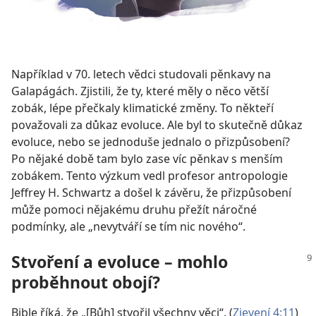
Například v 70. letech vědci studovali pěnkavy na
Galapágách. Zjistili, že ty, které měly o něco větší
zobák, lépe přečkaly klimatické změny. To někteří
považovali za důkaz evoluce. Ale byl to skutečně důkaz
evoluce, nebo se jednoduše jednalo o přizpůsobení?
Po nějaké době tam bylo zase víc pěnkav s menším
zobákem. Tento výzkum vedl profesor antropologie
Jeffrey H. Schwartz a došel k závěru, že přizpůsobení
může pomoci nějakému druhu přežít náročné
podmínky, ale „nevytváří se tím nic nového“.
Stvoření a evoluce – mohlo
proběhnout obojí?
Bible říká, že „[Bůh] stvořil všechny věci“. (
Zjevení 4:11
)