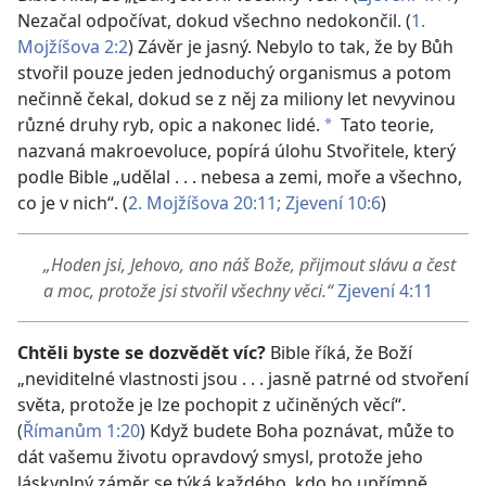
Nezačal odpočívat, dokud všechno nedokončil. (
1.
Mojžíšova 2:2
) Závěr je jasný. Nebylo to tak, že by Bůh
stvořil pouze jeden jednoduchý organismus a potom
nečinně čekal, dokud se z něj za miliony let nevyvinou
různé druhy ryb, opic a nakonec lidé.
Tato teorie,
*
nazvaná makroevoluce, popírá úlohu Stvořitele, který
podle Bible „udělal . . . nebesa a zemi, moře a všechno,
co je v nich“. (
2. Mojžíšova 20:11;
Zjevení 10:6
)
„Hoden jsi, Jehovo, ano náš Bože, přijmout slávu a čest
a moc, protože jsi stvořil všechny věci.“
Zjevení 4:11
Chtěli byste se dozvědět víc?
Bible říká, že Boží
„neviditelné vlastnosti jsou . . . jasně patrné od stvoření
světa, protože je lze pochopit z učiněných věcí“.
(
Římanům 1:20
) Když budete Boha poznávat, může to
dát vašemu životu opravdový smysl, protože jeho
láskyplný záměr se týká každého, kdo ho upřímně