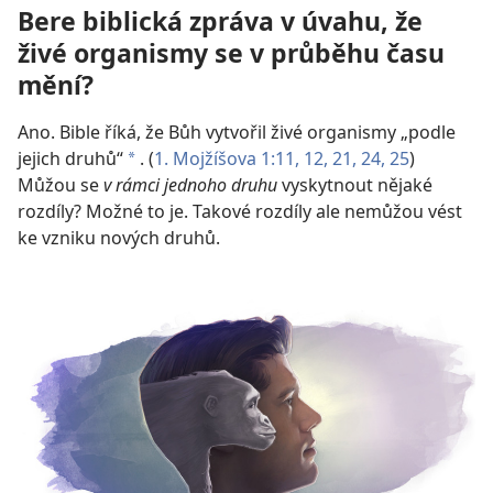
Bere biblická zpráva v úvahu, že
živé organismy se v průběhu času
mění?
Ano. Bible říká, že Bůh vytvořil živé organismy „podle
jejich druhů“
. (
1. Mojžíšova 1:11, 12,
21,
24, 25
)
*
Můžou se
v rámci jednoho druhu
vyskytnout nějaké
rozdíly? Možné to je. Takové rozdíly ale nemůžou vést
ke vzniku nových druhů.