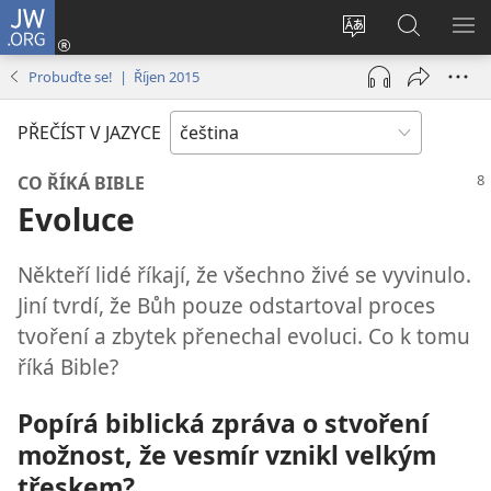
JW.ORG
Přihlásit
se
Změnit
Hledat
ZO
(otevřeno
jazyk
na
NA
Probuďte se! | Říjen 2015
nové
stránek
JW.ORG
okno)
PŘEČÍST V JAZYCE
CO ŘÍKÁ BIBLE
Evoluce
Někteří lidé říkají, že všechno živé se vyvinulo.
Jiní tvrdí, že Bůh pouze odstartoval proces
tvoření a zbytek přenechal evoluci. Co k tomu
říká Bible?
Popírá biblická zpráva o stvoření
možnost, že vesmír vznikl velkým
třeskem?