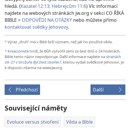
hledá. (
Kazatel 12:13;
Hebrejcům 11:6
) Víc informací
najdete na webových stránkách jw.org v sekci CO ŘÍKÁ
BIBLE >
ODPOVĚDI NA OTÁZKY
nebo můžete přímo
kontaktovat svědky Jehovovy
.
^
Výraz „druh“ má v Bibli širší význam, než jak ho používá věda.
^
Kreacionisté
tvrdí, že Bůh vytvořil zemi za šest dnů o 24 hodinách.
Bible tento názor nepodporuje. Další informace najdete na
stranách
24–27 v brožuře
Byl život stvořen?
, kterou vydali svědkové Jehovovi. Je
k dispozici zdarma na www.jw.org.
Předchozí
Další
Související náměty
Evoluce versus stvoření
Věda a Bible