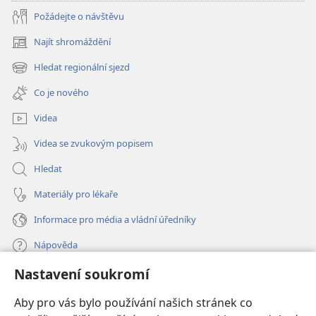
zeptali?
zeptali?
Požádejte o návštěvu
Najít shromáždění
(otevřeno
nové
Hledat regionální sjezd
(otevřeno
okno)
nové
Co je nového
okno)
Videa
Videa se zvukovým popisem
Hledat
Materiály pro lékaře
Informace pro média a vládní úředníky
Nápověda
Nastavení soukromí
Dary
(otevřeno
nové
Aby pro vás bylo používání našich stránek co
okno)