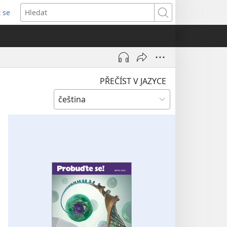
t se
vřeno
Hledat
)
PŘEČÍST V JAZYCE