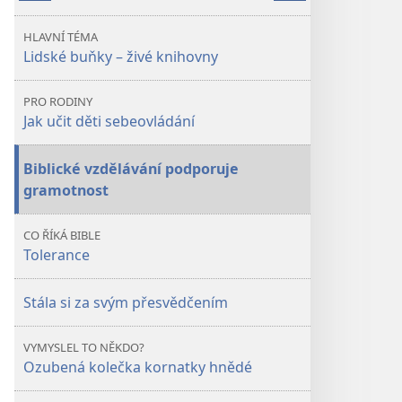
SE!
SE!
Lidské
Lidské
HLAVNÍ TÉMA
buňky –
buňky –
Lidské buňky – živé knihovny
živé
živé
knihovny
knihovny
PRO RODINY
Jak učit děti sebeovládání
Biblické vzdělávání podporuje
gramotnost
CO ŘÍKÁ BIBLE
Tolerance
Stála si za svým přesvědčením
VYMYSLEL TO NĚKDO?
Ozubená kolečka kornatky hnědé