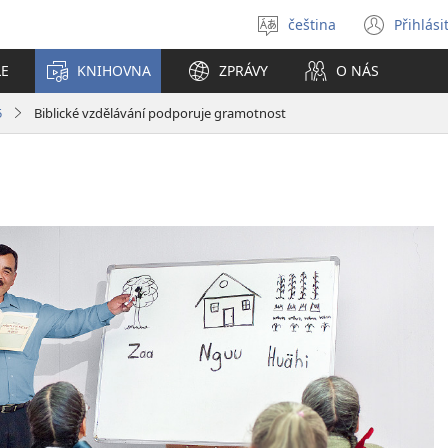
čeština
Přihlási
Vybrat
(ote
jazyk
nové
LE
KNIHOVNA
ZPRÁVY
O NÁS
okno
5
Biblické vzdělávání podporuje gramotnost