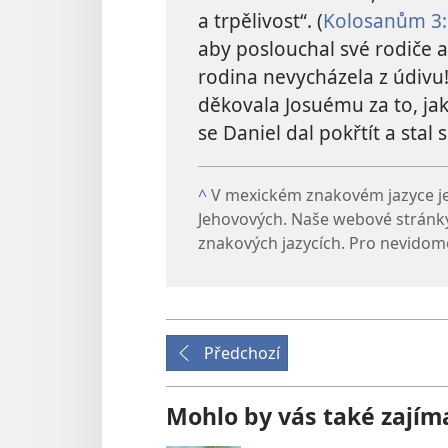
a trpělivost“. (
Kolosanům 3:
aby poslouchal své rodiče a vá
rodina nevycházela z údivu
děkovala Josuému za to, ja
se Daniel dal pokřtít a sta
^
V mexickém znakovém jazyce je 
Jehovových. Naše webové stránky 
znakových jazycích. Pro nevidomé
Předchozí
Mohlo by vás také zajím