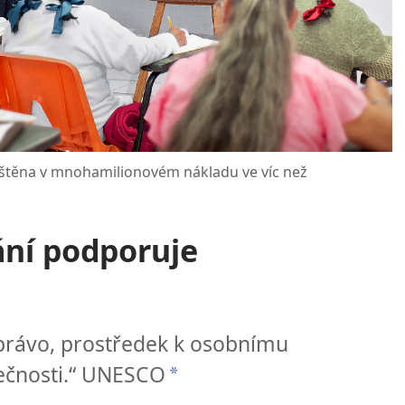
tištěna v mnohamilionovém nákladu ve víc než
ání podporuje
 právo, prostředek k osobnímu
olečnosti.“ UNESCO
*