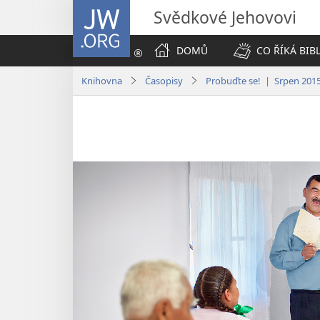
JW.ORG
Svědkové Jehovovi
DOMŮ
CO ŘÍKÁ BIB
Knihovna
Časopisy
Probuďte se! | Srpen 201