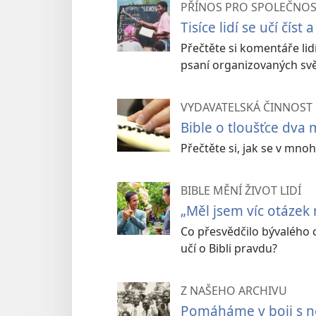
PŘÍNOS PRO SPOLEČNO
Tisíce lidí se učí číst 
Přečtěte si komentáře lidí
psaní organizovaných sv
VYDAVATELSKÁ ČINNOST
Bible o tloušťce dva 
Přečtěte si, jak se v mnoh
BIBLE MĚNÍ ŽIVOT LIDÍ
„Měl jsem víc otázek
Co přesvědčilo bývalého 
učí o Bibli pravdu?
Z NAŠEHO ARCHIVU
Pomáháme v boji s 