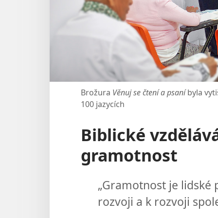
Brožura
Věnuj se čtení a psaní
byla vy
100 jazycích
Biblické vzděláv
gramotnost
„Gramotnost je lidské
rozvoji a k rozvoji sp