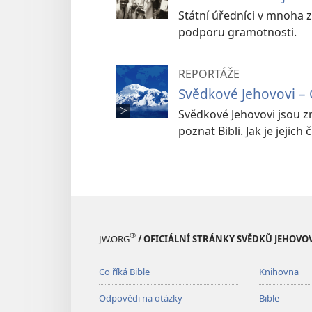
Státní úředníci v mnoha z
podporu gramotnosti.
REPORTÁŽE
Svědkové Jehovovi –
Svědkové Jehovovi jsou z
poznat Bibli. Jak je jejic
®
JW.ORG
/ OFICIÁLNÍ STRÁNKY SVĚDKŮ JEHOVO
Co říká Bible
Knihovna
Odpovědi na otázky
Bible