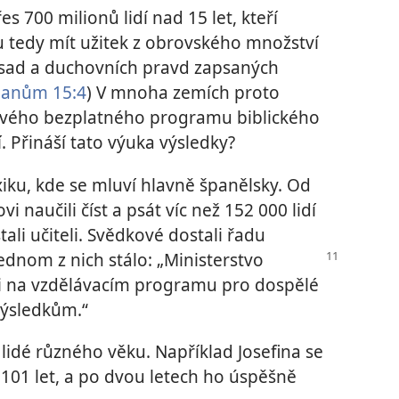
 700 milionů lidí nad 15 let, kteří
u tedy mít užitek z obrovského množství
ásad a duchovních pravd zapsaných
anům 15:4
) V mnoha zemích proto
 svého bezplatného programu biblického
. Přináší tato výuka výsledky?
xiku, kde se mluví hlavně španělsky. Od
 naučili číst a psát víc než 152 000 lidí
tali učiteli. Svědkové dostali řadu
ednom z nich stálo:
„Ministerstvo
áci na vzdělávacím programu pro dospělé
výsledkům.“
lidé různého věku. Například Josefina se
o 101 let, a po dvou letech ho úspěšně