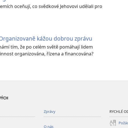
emích oceňují, co svědkové Jehovovi udělali pro
 Organizovaně kážou dobrou zprávu
námí tím, že po celém světě pomáhají lidem
h činnost organizována, řízena a financována?
VÝCH
Zprávy
RYCHLÉ O
Požád
O nás