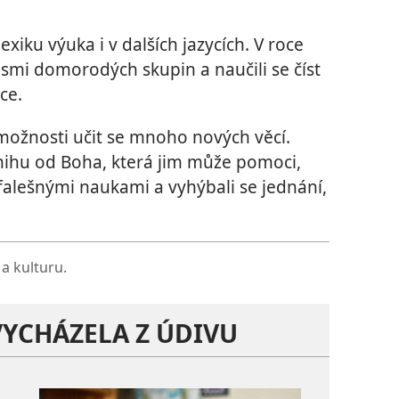
iku výuka i v dalších jazycích. V roce
 osmi domorodých skupin a naučili se číst
ce.
možnosti učit se mnoho nových věcí.
knihu od Boha, která jim může pomoci,
falešnými naukami a vyhýbali se jednání,
a kulturu.
VYCHÁZELA Z ÚDIVU