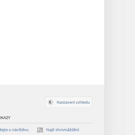
Nastavení vzhledu
DKAZY
ejte o návštěvu
Najít shromáždění
(otevřeno