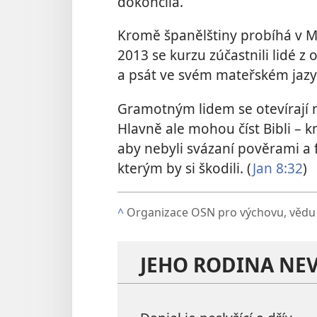
dokončila.
Kromě španělštiny probíhá v Mex
2013 se kurzu zúčastnili lidé z
a psát ve svém mateřském jazy
Gramotným lidem se otevírají 
Hlavně ale mohou číst Bibli – 
aby nebyli svázaní pověrami a 
kterým by si škodili. (
Jan 8:32
)
^
Organizace OSN pro výchovu, vědu 
JEHO RODINA NE