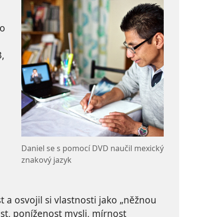
to
,
m
Daniel se s pomocí DVD naučil mexický
znakový jazyk
 a osvojil si vlastnosti jako „něžnou
st, poníženost mysli, mírnost