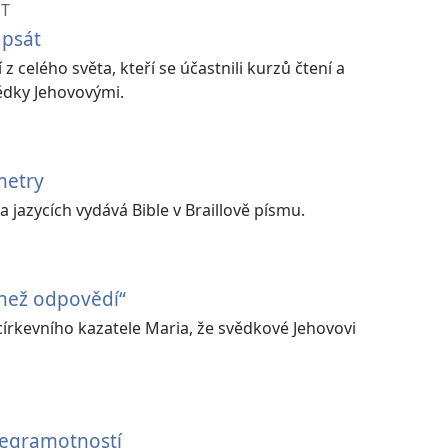
ST
a psát
 z celého světa, kteří se účastnili kurzů čtení a
ědky Jehovovými.
metry
a jazycích vydává Bible v Braillově písmu.
 než odpovědí“
církevního kazatele Maria, že svědkové Jehovovi
negramotností