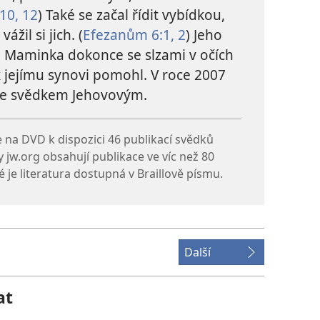
10,
12
) Také se začal řídit vybídkou,
žil si jich. (
Efezanům 6:1, 2
) Jeho
! Maminka dokonce se slzami v očích
k jejímu synovi pomohl. V roce 2007
l se svědkem Jehovovým.
na DVD k dispozici 46 publikací svědků
jw.org obsahují publikace ve víc než 80
 je literatura dostupná v Braillově písmu.
Další
at