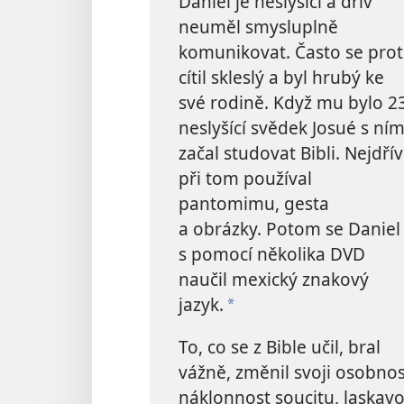
Daniel je neslyšící a dřív
neuměl smysluplně
komunikovat. Často se pro
cítil skleslý a byl hrubý ke
své rodině. Když mu bylo 23
neslyšící svědek Josué s ní
začal studovat Bibli. Nejdřív
při tom používal
pantomimu, gesta
a obrázky. Potom se Daniel
s pomocí několika DVD
naučil mexický znakový
jazyk.
*
To, co se z Bible učil, bral
vážně, změnil svoji osobnost
náklonnost soucitu, laskavo