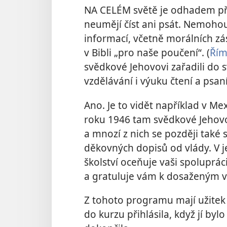
NA CELÉM světě je odhadem přes
neumějí číst ani psát. Nemoho
informací, včetně morálních z
v Bibli „pro naše poučení“. (
Řím
svědkové Jehovovi zařadili do
vzdělávání i výuku čtení a psaní
Ano. Je to vidět například v Me
roku 1946 tam svědkové Jehovovi
a mnozí z nich se později také s
děkovných dopisů od vlády. V j
školství oceňuje vaši spolupr
a gratuluje vám k dosaženým 
Z tohoto programu mají užitek 
do kurzu přihlásila, když jí byl