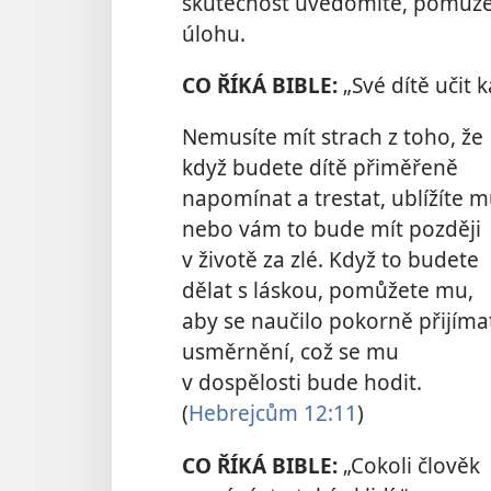
skutečnost uvědomíte, pomůže 
úlohu.
CO ŘÍKÁ BIBLE:
„Své dítě učit k
Nemusíte mít strach z toho, že
když budete dítě přiměřeně
napomínat a trestat, ublížíte 
nebo vám to bude mít později
v životě za zlé. Když to budete
dělat s láskou, pomůžete mu,
aby se naučilo pokorně přijíma
usměrnění, což se mu
v dospělosti bude hodit.
(
Hebrejcům 12:11
)
CO ŘÍKÁ BIBLE:
„Cokoli člověk