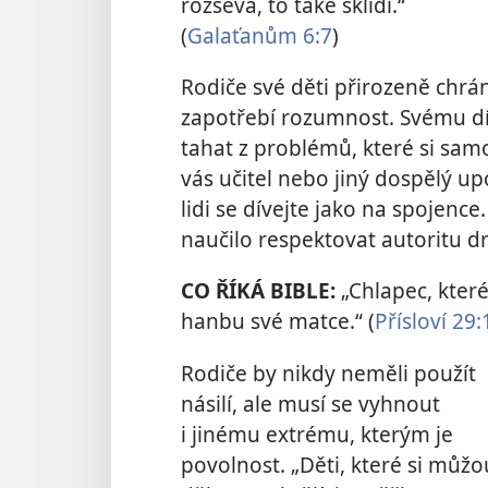
rozsévá, to také sklidí.“
(
Galaťanům 6:7
)
Rodiče své děti přirozeně chrán
zapotřebí rozumnost. Svému dí
tahat z problémů, které si sam
vás učitel nebo jiný dospělý u
lidi se dívejte jako na spojenc
naučilo respektovat autoritu dr
CO ŘÍKÁ BIBLE:
„Chlapec, kter
hanbu své matce.“ (
Přísloví 29:
Rodiče by nikdy neměli použít
násilí, ale musí se vyhnout
i jinému extrému, kterým je
povolnost. „Děti, které si můžo