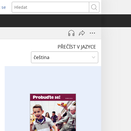
t se
vřeno
Hledat
)
PŘEČÍST V JAZYCE