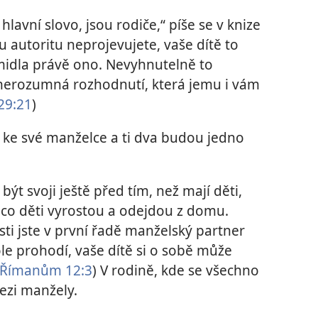
avní slovo, jsou rodiče,“ píše se v knize
u autoritu neprojevujete, vaše dítě to
midla právě ono. Nevyhnutelně to
nerozumná rozhodnutí, která jemu i vám
29:21
)
ne ke své manželce a ti dva budou jedno
ýt svoji ještě před tím, než mají děti,
, co děti vyrostou a odejdou z domu.
osti jste v první řadě manželský partner
ole prohodí, vaše dítě si o sobě může
Římanům 12:3
) V rodině, kde se všechno
ezi manžely.