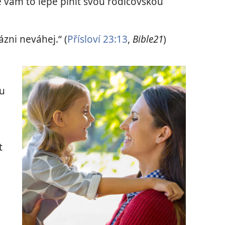
vám to lépe plnit svou rodičovskou
ázni neváhej.“ (
Přísloví 23:13
,
Bible21
)
mu
t