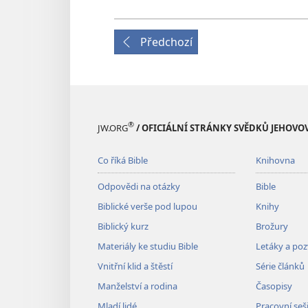
Předchozí
®
JW.ORG
/ OFICIÁLNÍ STRÁNKY SVĚDKŮ JEHOVO
Co říká Bible
Knihovna
Odpovědi na otázky
Bible
Biblické verše pod lupou
Knihy
Biblický kurz
Brožury
Materiály ke studiu Bible
Letáky a po
Vnitřní klid a štěstí
Série článků
Manželství a rodina
Časopisy
Mladí lidé
Pracovní seš