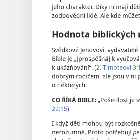
jeho charakter. Díky ní mají děti
zodpovědní lidé. Ale kde můžete
Hodnota biblických 
Svědkové Jehovovi, vydavatelé 
Bible je „[prospěšná] k vyučován
k ukázňování“. (
2. Timoteovi 3:
dobrým rodičem, ale jsou v ní 
o některých:
CO ŘÍKÁ BIBLE:
„Pošetilost je 
22:15
)
I když děti mohou být rozkošně
nerozumně. Proto potřebují
pe