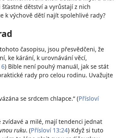
 šťastné dětství a vyrůstají z nich
 k výchově dětí najít spolehlivé rady?
rad
tohoto časopisu, jsou přesvědčeni, že
í, ke kárání, k urovnávání věcí,
16
) Bible není pouhý manuál, jak se stát
praktické rady pro celou rodinu. Uvažujte
svázána se srdcem chlapce.“ (
Přísloví
 zvídavé a milé, mají tendenci jednat
vnou ruku
. (
Přísloví 13:24
) Když si tuto