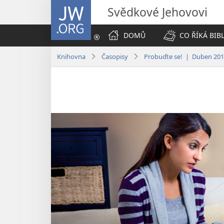
JW.ORG
Svědkové Jehovovi
DOMŮ
CO ŘÍKÁ BIB
Knihovna
Časopisy
Probuďte se! | Duben 20