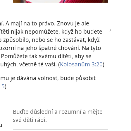
í. A mají na to právo. Znovu je ale
těti nijak nepomůžete,
když ho budete
o způsobilo, nebo se ho zastávat, když
pozorní na jeho špatné chování. Na tyto
e. Pomůžete tak svému dítěti, aby se
uhých, včetně té vaší. (
Kolosanům 3:20
)
ému je dávána volnost, bude působit
15
)
Buďte důslední a rozumní a mějte
své děti rádi.
u