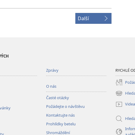
Další
VÝCH
Zprávy
RYCHLÉ O
Požád
O nás
Hleda
(otevřeno
Časté otázky
nové
Videa
Požádejte o návštěvu
okno)
zvánky
Kontaktujte nás
Hled
Prohlídky betelu
Infor
Shromáždění
ity
a vlá