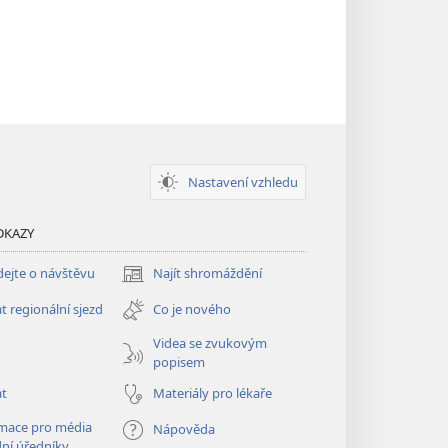
Nastavení vzhledu
DKAZY
ejte o návštěvu
Najít shromáždění
(otevřeno
nové
t regionální sjezd
Co je nového
okno)
Videa se zvukovým
popisem
at
Materiály pro lékaře
mace pro média
Nápověda
dní úředníky