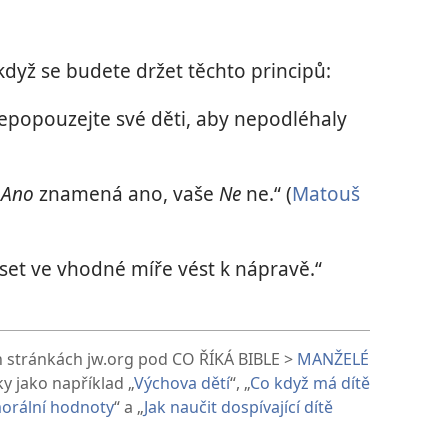
dyž se budete držet těchto principů:
epopouzejte své děti, aby nepodléhaly
o
Ano
znamená ano, vaše
Ne
ne.“ (
Matouš
set ve vhodné míře vést k nápravě.“
h stránkách jw.org pod CO ŘÍKÁ BIBLE >
MANŽELÉ
ky jako například „
Výchova dětí
“, „
Co když má dítě
orální hodnoty
“ a „
Jak naučit dospívající dítě