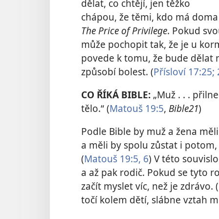
dělat, co chtějí, jen těžko
chápou, že těmi, kdo má doma hl
The Price of Privilege
. Pokud svo
může pochopit tak, že je u kor
povede k tomu, že bude dělat 
způsobí bolest. (
Přísloví 17:25;
CO ŘÍKÁ BIBLE:
„Muž . . . přil
tělo.“ (
Matouš 19:5
,
Bible21
)
Podle Bible by muž a žena měli b
a měli by spolu zůstat i potom
(
Matouš 19:5, 6
) V této souvisl
a až pak rodič. Pokud se tyto r
začít myslet víc, než je zdrávo. (
točí kolem dětí, slábne vztah m