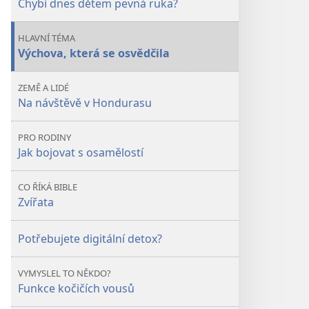
Chybí dnes dětem pevná ruka?
dětem
dětem
pevná
pevná
HLAVNÍ TÉMA
ruka?
ruka?
Výchova, která se osvědčila
ZEMĚ A LIDÉ
Na návštěvě v Hondurasu
PRO RODINY
Jak bojovat s osamělostí
CO ŘÍKÁ BIBLE
Zvířata
Potřebujete digitální detox?
VYMYSLEL TO NĚKDO?
Funkce kočičích vousů