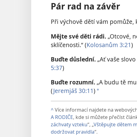
Pár rad na závěr
Při výchově dětí vám pomůže, k
Mějte své děti rádi.
„Otcové, n
sklíčenosti.“ (
Kolosanům 3:21
)
Buďte důslední.
„Ať vaše slov
5:37
)
Buďte rozumní.
„A budu tě mu
(
Jeremjáš 30:11
)
*
^
Více informací najdete na webovýc
A RODIČE
, kde si můžete přečíst člán
záchvaty vzteku
“, „
Vštěpujte dětem m
dodržovat pravidla
“.