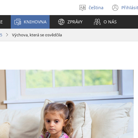
čeština
Přihlási
Vybrat
(ote
jazyk
nové
LE
KNIHOVNA
ZPRÁVY
O NÁS
okno
15
Výchova, která se osvědčila