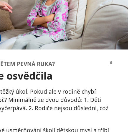
DĚTEM PEVNÁ RUKA?
e osvědčila
ěžký úkol. Pokud ale v rodině chybí
Proč? Minimálně ze dvou důvodů: 1. Děti
vyčerpává. 2. Rodiče nejsou důslední, což
é usměrňování školí dětskou mysl a tříbí