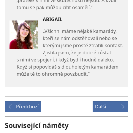
‚přátelé‘ s nimi ve skutečnosti nejsou. A kvůli
tomu se pak můžou cítit osamělí.“
ABIGAIL
„Všichni máme nějaké kamarády,
kteří se nám odstěhovali nebo se
kterými jsme prostě ztratili kontakt.
Zjistila jsem, že je dobré zůstat
s nimi ve spojení, i když bydlí hodně daleko.
Když si popovídáš s dlouholetým kamarádem,
může tě to ohromně povzbudit.“
Předchozí
Další
Související náměty