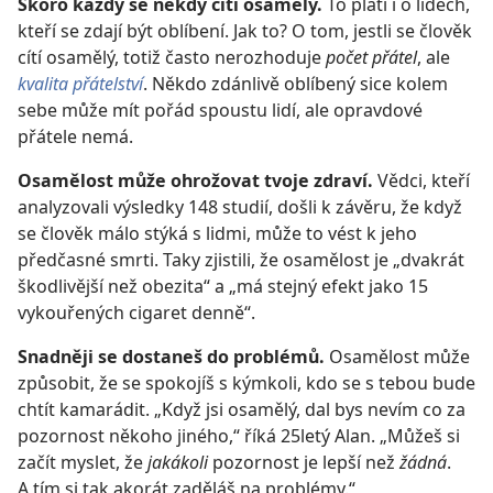
Skoro každý se někdy cítí osamělý.
To platí i o lidech,
kteří se zdají být oblíbení. Jak to? O tom, jestli se člověk
cítí osamělý, totiž často nerozhoduje
počet přátel
, ale
kvalita přátelství
. Někdo zdánlivě oblíbený sice kolem
sebe může mít pořád spoustu lidí, ale opravdové
přátele nemá.
Osamělost může ohrožovat tvoje zdraví.
Vědci, kteří
analyzovali výsledky 148 studií, došli k závěru, že když
se člověk málo stýká s lidmi, může to vést k jeho
předčasné smrti. Taky zjistili, že osamělost je „dvakrát
škodlivější než obezita“ a „má stejný efekt jako 15
vykouřených cigaret denně“.
Snadněji se dostaneš do problémů.
Osamělost může
způsobit, že se spokojíš s kýmkoli, kdo se s tebou bude
chtít kamarádit. „Když jsi osamělý, dal bys nevím co za
pozornost někoho jiného,“ říká 25letý Alan. „Můžeš si
začít myslet, že
jakákoli
pozornost je lepší než
žádná
.
A tím si tak akorát zaděláš na problémy.“