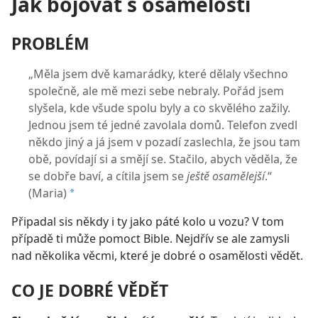
Jak bojovat s osamělostí
PROBLÉM
„Měla jsem dvě kamarádky, které dělaly všechno
společně, ale mě mezi sebe nebraly. Pořád jsem
slyšela, kde všude spolu byly a co skvělého zažily.
Jednou jsem té jedné zavolala domů. Telefon zvedl
někdo jiný a já jsem v pozadí zaslechla, že jsou tam
obě, povídají si a smějí se. Stačilo, abych věděla, že
se dobře baví, a cítila jsem se
ještě osamělejší
.“
(Maria)
*
Připadal sis někdy i ty jako páté kolo u vozu? V tom
případě ti může pomoct Bible. Nejdřív se ale zamysli
nad několika věcmi, které je dobré o osamělosti vědět.
CO JE DOBRÉ VĚDĚT