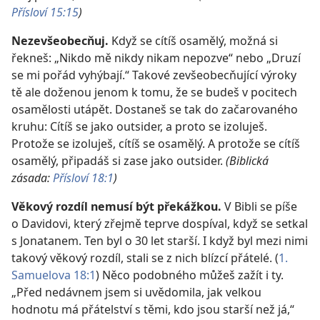
Přísloví 15:15
)
Nezevšeobecňuj.
Když se cítíš osamělý, možná si
řekneš: „Nikdo mě nikdy nikam nepozve“ nebo „Druzí
se mi pořád vyhýbají.“ Takové zevšeobecňující výroky
tě ale doženou jenom k tomu, že se budeš v pocitech
osamělosti utápět. Dostaneš se tak do začarovaného
kruhu: Cítíš se jako outsider, a proto se izoluješ.
Protože se izoluješ, cítíš se osamělý. A protože se cítíš
osamělý, připadáš si zase jako outsider.
(Biblická
zásada:
Přísloví 18:1
)
Věkový rozdíl nemusí být překážkou.
V Bibli se píše
o Davidovi, který zřejmě teprve dospíval, když se setkal
s Jonatanem. Ten byl o 30 let starší. I když byl mezi nimi
takový věkový rozdíl, stali se z nich blízcí přátelé. (
1.
Samuelova 18:1
) Něco podobného můžeš zažít i ty.
„Před nedávnem jsem si uvědomila, jak velkou
hodnotu má přátelství s těmi, kdo jsou starší než já,“