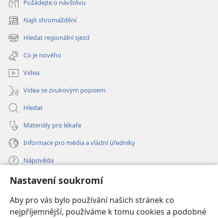
Požádejte o návštěvu
Najít shromáždění
(otevřeno
nové
Hledat regionální sjezd
(otevřeno
okno)
nové
Co je nového
okno)
Videa
Videa se zvukovým popisem
Hledat
Materiály pro lékaře
Informace pro média a vládní úředníky
Nápověda
Nastavení soukromí
Dary
(otevřeno
nové
Aby pro vás bylo používání našich stránek co
okno)
nejpříjemnější, používáme k tomu cookies a podobné
ONLINE KNIHOVNA Strážné věže
(otevřeno