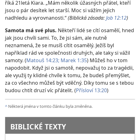
říká 21letá Kiara. „Mám několik úžasných přátel, kteří
jsou o pár desítek let starší. Moc si vážím jejich
nadhledu a vyrovnanosti.“
(Biblická zásada:
Job 12:12
)
Samota má své plus.
Někteří lidé se cítí osamělí, hned
jak jsou chvíli sami. To, že jsi sám, ale nutně
neznamená, že se musíš cítit osamělý. Ježíš byl
například rád ve společnosti druhých, ale taky si vážil
samoty. (
Matouš 14:23;
Marek 1:35
) Můžeš ho v tom
napodobit. Když jsi o samotě, nepovažuj to za tragédii,
ale využij ty klidné chvíle k tomu, že budeš přemýšlet,
za co všechno můžeš být vděčný. Díky tomu se s tebou
budou chtít druzí víc přátelit. (
Přísloví 13:20
)
^
Některá jména v tomto článku byla změněna.
BIBLICKÉ TEXTY