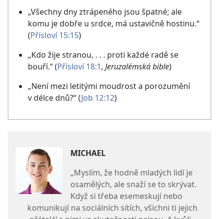
„Všechny dny ztrápeného jsou špatné; ale
komu je dobře u srdce, má ustavičně hostinu.“
(
Přísloví 15:15
)
„Kdo žije stranou, . . . proti každé radě se
bouří.“ (
Přísloví 18:1
,
Jeruzalémská bible
)
„Není mezi letitými moudrost a porozumění
v délce dnů?“ (
Job 12:12
)
MICHAEL
„Myslím, že hodně mladých lidí je
osamělých, ale snaží se to skrývat.
Když si třeba esemeskují nebo
komunikují na sociálních sítích, všichni ti jejich