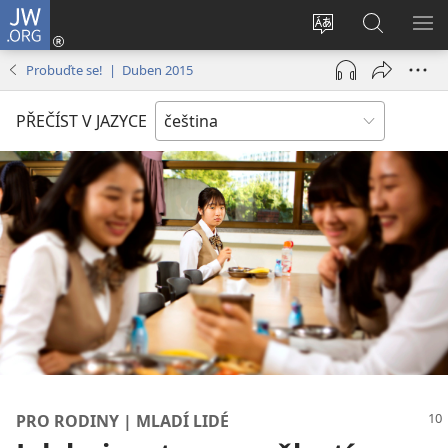
JW.ORG
Přihlásit
se
Změnit
Hledat
ZO
(otevřeno
jazyk
na
NA
Probuďte se! | Duben 2015
nové
stránek
JW.ORG
okno)
PŘEČÍST V JAZYCE
PRO RODINY | MLADÍ LIDÉ