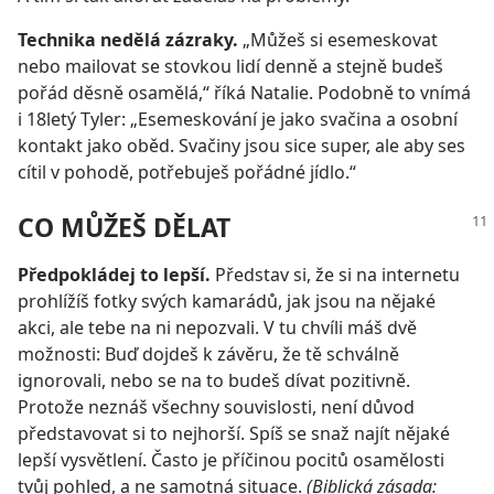
Technika nedělá zázraky.
„Můžeš si esemeskovat
nebo mailovat se stovkou lidí denně a stejně budeš
pořád děsně osamělá,“ říká Natalie. Podobně to vnímá
i 18letý Tyler: „Esemeskování je jako svačina a osobní
kontakt jako oběd. Svačiny jsou sice super, ale aby ses
cítil v pohodě, potřebuješ pořádné jídlo.“
CO MŮŽEŠ DĚLAT
Předpokládej to lepší.
Představ si, že si na internetu
prohlížíš fotky svých kamarádů, jak jsou na nějaké
akci, ale tebe na ni nepozvali. V tu chvíli máš dvě
možnosti: Buď dojdeš k závěru, že tě schválně
ignorovali, nebo se na to budeš dívat pozitivně.
Protože neznáš všechny souvislosti, není důvod
představovat si to nejhorší. Spíš se snaž najít nějaké
lepší vysvětlení. Často je příčinou pocitů osamělosti
tvůj pohled, a ne samotná situace.
(Biblická zásada: