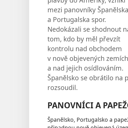
mezi panovníky Španělsk
a Portugalska spor.
Nedokázali se shodnout n
tom, kdo by měl převzít
kontrolu nad obchodem
v nově objevených zemíc
a nad jejich osídlováním.
Španělsko se obrátilo na p
rozsoudil.
PANOVNÍCI A PAPEŽ
Španělsko, Portugalsko a pape
připadnou nově objevená území.