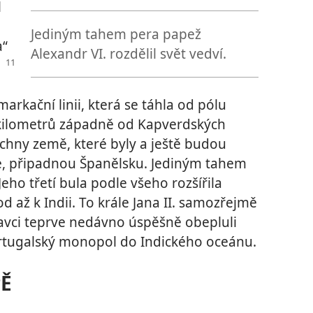
l
Jediným tahem pera papež
a“
Alexandr VI. rozdělil svět vedví.
arkační linii, která se táhla od pólu
0 kilometrů západně od Kapverdských
echny země, které byly a ještě budou
ie, připadnou Španělsku. Jediným tahem
Jeho třetí bula podle všeho rozšířila
d až k Indii. To krále Jana II. samozřejmě
lavci teprve nedávno úspěšně obepluli
i portugalský monopol do Indického oceánu.
PĚ