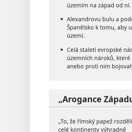
územím na západ od ní.
Alexandrovu bulu a podo
Španělsko k tomu, aby u
území.
Celá staletí evropské n
územních nároků, které
anebo proti nim bojoval
„Arogance Západ
„To, že římský papež rozděli
celé kontinenty výhradně