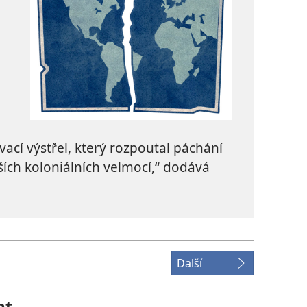
vací výstřel, který rozpoutal páchání
lších koloniálních velmocí,“ dodává
Další
at