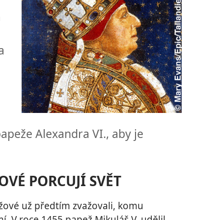
a
a
h
apeže Alexandra VI., aby je
OVÉ PORCUJÍ SVĚT
žové už předtím zvažovali, komu
 V roce 1455 papež Mikuláš V. udělil