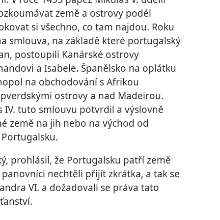
rozkoumávat země a ostrovy podél
okovat si všechno, co tam najdou. Roku
na smlouva, na základě které portugalský
 Jan, postoupili Kanárské ostrovy
ndovi a Isabele. Španělsko na oplátku
nopol na obchodování s Afrikou
apverdskými ostrovy a nad Madeirou.
 IV. tuto smlouvu potvrdil a výslovně
né země na jih nebo na východ od
 Portugalsku.
ský, prohlásil, že Portugalsku patří země
novníci nechtěli přijít zkrátka, a tak se
andra VI. a dožadovali se práva tato
ťanství.