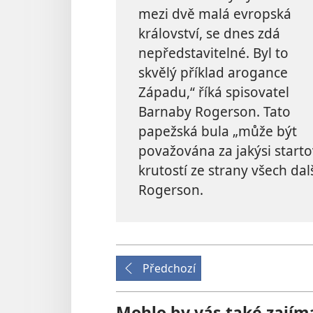
mezi dvě malá evropská
království, se dnes zdá
nepředstavitelné. Byl to
skvělý příklad arogance
Západu,“ říká spisovatel
Barnaby Rogerson. Tato
papežská bula „může být
považována za jakýsi starto
krutostí ze strany všech da
Rogerson.
Předchozí
Mohlo by vás také zajím