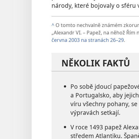
národy, které bojovaly o sféru v
^
O tomto nechvalně známém zkorum
„Alexandr VI. – Papež, na něhož Řím 
června 2003 na stranách 26–29
.
NĚKOLIK FAKTŮ
Po sobě jdoucí papežové
a Portugalsko, aby jejic
víru všechny pohany, se 
výpravách setkají.
V roce 1493 papež Alexand
středem Atlantiku. Špan