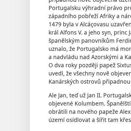
Portugalsku výhradní právo p
západního pobřeží Afriky a nár
1479 byla v Alcáçovasu uzavře
král Alfons V. a jeho syn, princ
španělským panovníkům Ferdina
uznalo, že Portugalsko má mo
a nadvládu nad Azorskými a K
O dva roky později papež Sixtus
uvedl, že všechny nově objeve
Kanárských ostrovů připadnou
Ale Jan, teď už Jan II. Portugal
objevené Kolumbem. Španělští pa
obrátili na nového papeže Alex
území osídlovat a šířit tam křes