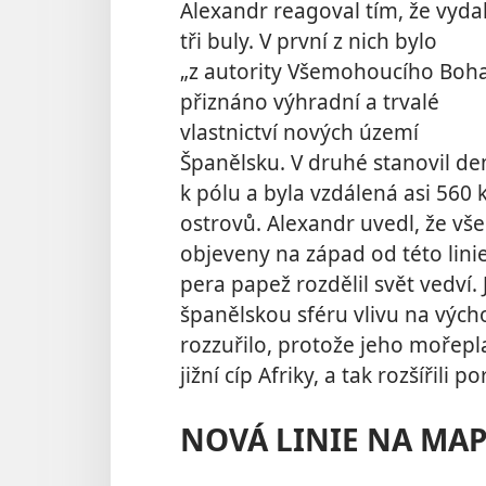
Alexandr reagoval tím, že vyda
tři buly. V první z nich bylo
„z autority Všemohoucího Boh
přiznáno výhradní
a trvalé
vlastnictví nových území
Španělsku. V druhé stanovil dem
k pólu a byla vzdálená asi 56
ostrovů. Alexandr uvedl, že vš
objeveny na západ od této lin
pera papež rozdělil svět vedví. 
španělskou sféru vlivu na výcho
rozzuřilo, protože jeho mořep
jižní cíp Afriky, a tak rozšířil
NOVÁ LINIE NA MA