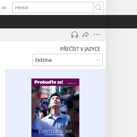
t se
vřeno
Hledat
)
PŘEČÍST V JAZYCE