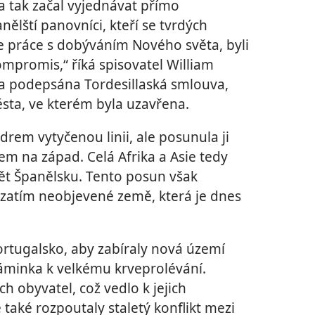
a tak začal vyjednávat přímo
ělští panovníci, kteří se tvrdých
ce práce s dobýváním Nového světa, byli
kompromis,“ říká spisovatel William
la podepsána Tordesillaská smlouva,
ta, ve kterém byla uzavřena.
rem vytyčenou linii, ale posunula ji
m na západ. Celá Afrika a Asie tedy
vět Španělsku. Tento posun však
t zatím neobjevené země, která je dnes
ortugalsko, aby zabíraly nová území
 záminka k velkému krveprolévání.
h obyvatel, což vedlo k jejich
také rozpoutaly staletý konflikt mezi