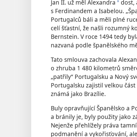
Jan II. už měl Alexandra
dost, 
*
s Ferdinandem a Isabelou. „Špan
Portugalců báli a měli plné ru
celí šťastní, že našli rozumný 
Bernstein. V roce 1494 tedy by
nazvaná podle španělského měs
Tato smlouva zachovala Alexand
o zhruba 1 480 kilometrů směre
„patřily“ Portugalsku a Nový s
Portugalsku zajistil velkou čás
známá jako Brazílie.
Buly opravňující Španělsko a P
a bránily je, byly použity jako
Nejenže přehlížely práva tamníc
podmanění a vykořisťování, ale 