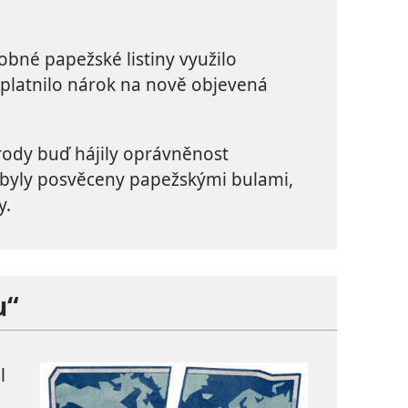
bné papežské listiny využilo
platnilo nárok na nově objevená
árody buď hájily oprávněnost
 byly posvěceny papežskými bulami,
y.
u“
l