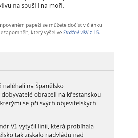
livu na souši i na moři.
povaném papeži se můžete dočíst v článku
nezapomněl“, který vyšel ve
Strážné věži
z 15.
 naléhali na Španělsko
h dobyvatelé obraceli na křesťanskou
kterými se při svých objevitelských
r VI. vytyčil linii, která probíhala
ělsko tak získalo nadvládu nad