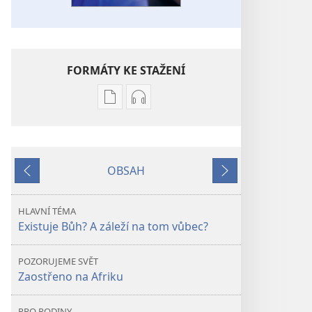
FORMÁTY KE STAŽENÍ
Formáty
Formáty
poblikací
audionahrávek
ke
ke
stažení
stažení
OBSAH
PROBUĎTE
PROBUĎTE
Předchozí
Další
SE!
SE!
Existuje
Existuje
HLAVNÍ TÉMA
Bůh?
Bůh?
Existuje Bůh? A záleží na tom vůbec?
A záleží
A záleží
na
na
POZORUJEME SVĚT
tom
tom
Zaostřeno na Afriku
vůbec?
vůbec?
PRO RODINY