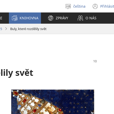
čeština
Přihlási
Vybrat
(ote
jazyk
nové
LE
KNIHOVNA
ZPRÁVY
O NÁS
okno
15
Buly, které rozdělily svět
lily svět