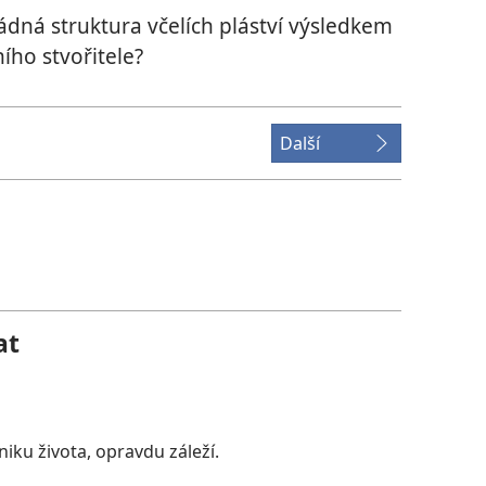
dná struktura včelích pláství výsledkem
ího stvořitele?
Další
at
niku života, opravdu záleží.