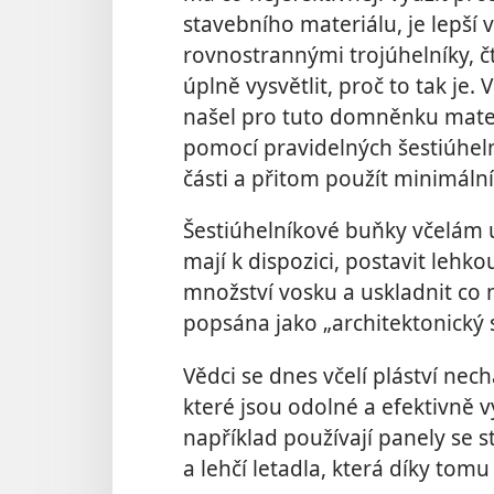
stavebního materiálu, je lepší 
rovnostrannými trojúhelníky, čt
úplně vysvětlit, proč to tak je
našel pro tuto domněnku matem
pomocí pravidelných šestiúhelní
části a přitom použít minimál
Šestiúhelníkové buňky včelám u
mají k dispozici, postavit leh
množství vosku a uskladnit co n
popsána jako „architektonický 
Vědci se dnes včelí pláství nech
které jsou odolné a efektivně vy
například používají panely se st
a lehčí letadla, která díky tom