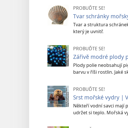
PROBUĎTE SE!
Tvar schránky mořs
Tvar a struktura schrán
který je uvnitř.
PROBUĎTE SE!
Zářivě modré plody p
Plody polie neobsahují pi
barvu v říši rostlin. Jaké 
PROBUĎTE SE!
Srst mořské vydry | 
Někteří vodní savci mají 
udržet si teplo. Mořská v