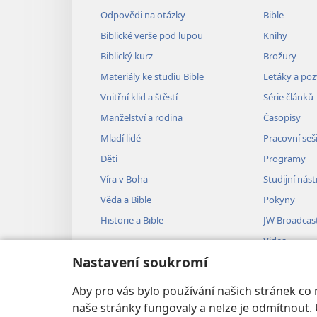
Odpovědi na otázky
Bible
Biblické verše pod lupou
Knihy
Biblický kurz
Brožury
Materiály ke studiu Bible
Letáky a po
Vnitřní klid a štěstí
Série článků
Manželství a rodina
Časopisy
Mladí lidé
Pracovní seš
Děti
Programy
Víra v Boha
Studijní nást
Věda a Bible
Pokyny
Historie a Bible
JW Broadcas
Videa
Nastavení soukromí
Hudba
Audiodramat
Aby pro vás bylo používání našich stránek co
Dramatizovan
naše stránky fungovaly a nelze je odmítnout. 