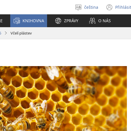
čeština
Přihlási
Vybrat
(ote
jazyk
nové
LE
KNIHOVNA
ZPRÁVY
O NÁS
okno
5
Včelí plástev