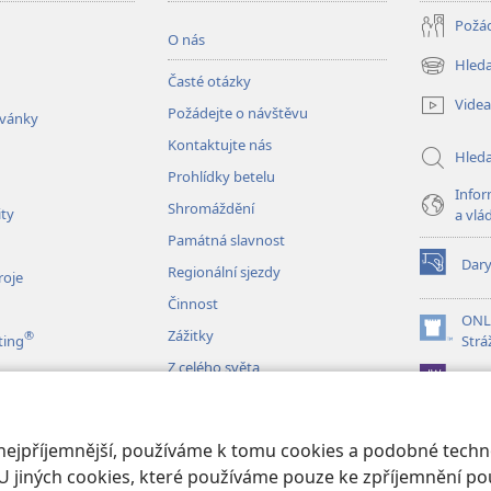
Požád
O nás
Hleda
(otevřeno
Časté otázky
nové
Videa
Požádejte o návštěvu
okno)
zvánky
Kontaktujte nás
Hled
Prohlídky betelu
Infor
Shromáždění
ity
a vlá
Památná slavnost
Dar
Regionální sjezdy
(otevřeno
roje
nové
Činnost
okno)
ONL
Zážitky
®
(otevřeno
ting
Strá
nové
Z celého světa
JW L
okno)
izace
 nejpříjemnější, používáme k tomu cookies a podobné techno
é čtení Bible
U jiných cookies, které používáme pouze ke zpříjemnění pou