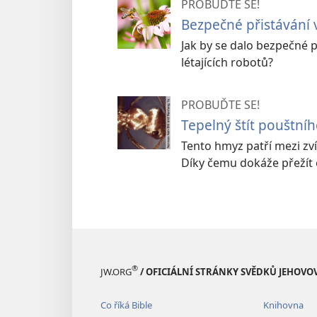
PROBUĎTE SE!
Bezpečné přistávání 
Jak by se dalo bezpečné p
létajících robotů?
PROBUĎTE SE!
Tepelný štít pouštní
Tento hmyz patří mezi zví
Díky čemu dokáže přežít 
®
JW.ORG
/ OFICIÁLNÍ STRÁNKY SVĚDKŮ JEHOVO
Co říká Bible
Knihovna