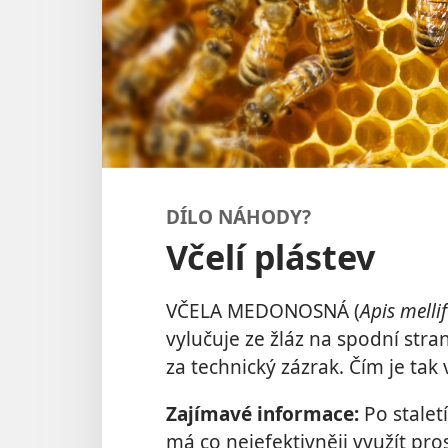
DÍLO NÁHODY?
Včelí plástev
VČELA MEDONOSNÁ (
Apis melli
vylučuje ze žláz na spodní stra
za technický zázrak. Čím je tak
Zajímavé informace:
Po stalet
má co nejefektivněji využít p