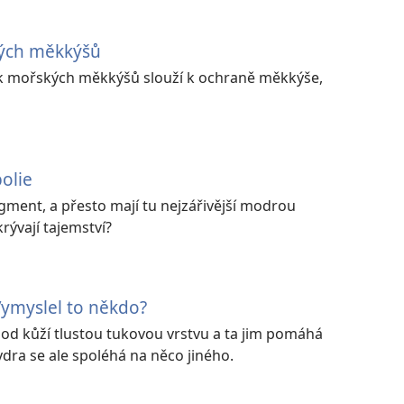
kých měkkýšů
ek mořských měkkýšů slouží k ochraně měkkýše,
olie
gment, a přesto mají tu nejzářivější modrou
skrývají tajemství?
Vymyslel to někdo?
pod kůží tlustou tukovou vrstvu a ta jim pomáhá
ydra se ale spoléhá na něco jiného.