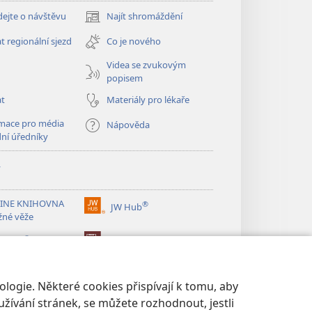
ejte o návštěvu
Najít shromáždění
(otevřeno
nové
t regionální sjezd
Co je nového
okno)
Videa se zvukovým
popisem
at
Materiály pro lékaře
mace pro média
Nápověda
dní úředníky
y
INE KNIHOVNA
®
JW Hub
(otevřeno
žné věže
nové
®
okno)
ibrary
Watchtower Library
logie. Některé cookies přispívají k tomu, aby
žívání stránek, se můžete rozhodnout, jestli