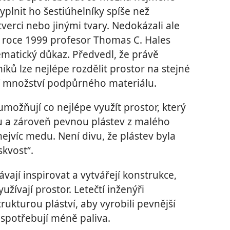
vyplnit ho šestiúhelníky spíše než
verci nebo jinými tvary. Nedokázali ale
. V roce 1999 profesor Thomas C. Hales
atický důkaz. Předvedl, že právě
ků lze nejlépe rozdělit prostor na stejné
ní množství podpůrného materiálu.
možňují co nejlépe využít prostor, který
kou a zároveň pevnou plástev z malého
ejvíc medu. Není divu, že plástev byla
skvost“.
ávají inspirovat a vytvářejí konstrukce,
užívají prostor. Letečtí inženýři
rukturou pláství, aby vyrobili pevnější
u spotřebují méně paliva.