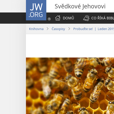
JW.ORG
Svědkové Jehovovi
DOMŮ
CO ŘÍKÁ BIB
Knihovna
Časopisy
Probuďte se! | Leden 201