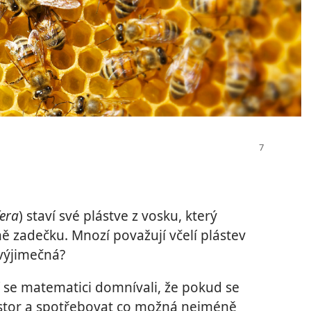
fera
) staví své plástve z vosku, který
ně zadečku. Mnozí považují včelí plástev
 výjimečná?
í se matematici domnívali, že pokud se
rostor a spotřebovat co možná nejméně