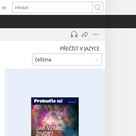
t se
vřeno
Hledat
)
PŘEČÍST V JAZYCE