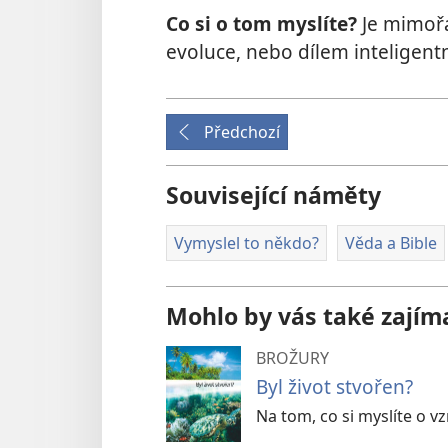
Co si o tom myslíte?
Je mimořá
evoluce, nebo dílem inteligentn
Předchozí
Související náměty
Vymyslel to někdo?
Věda a Bible
Mohlo by vás také zajím
BROŽURY
Byl život stvořen?
Na tom, co si myslíte o vz