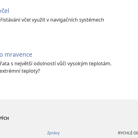
včel
řistávání včel využít v navigačních systémech
ho mravence
řata s největší odolností vůči vysokým teplotám.
extrémní teploty?
VÝCH
Zprávy
RYCHLÉ O