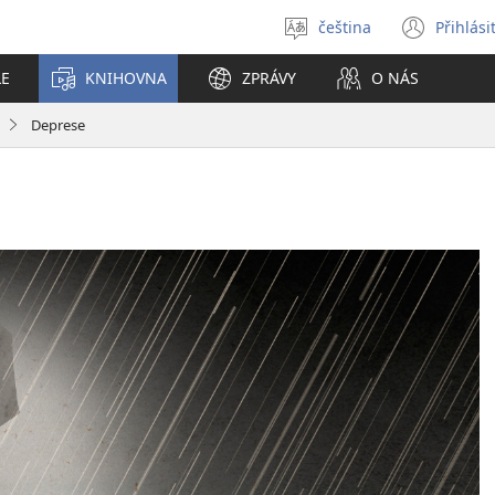
čeština
Přihlási
Vybrat
(ote
jazyk
nové
LE
KNIHOVNA
ZPRÁVY
O NÁS
okno
Deprese