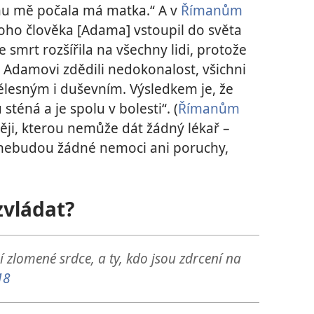
chu mě počala má matka.“ A v
Římanům
noho člověka [Adama] vstoupil do světa
se smrt rozšířila na všechny lidi, protože
po Adamovi zdědili nedokonalost, všichni
ělesným i duševním. Výsledkem je, že
téná a je spolu v bolesti“. (
Římanům
ději, kterou nemůže dát žádný lékař –
e nebudou žádné nemoci ani poruchy,
zvládat?
í zlomené srdce, a ty, kdo jsou zdrcení na
18