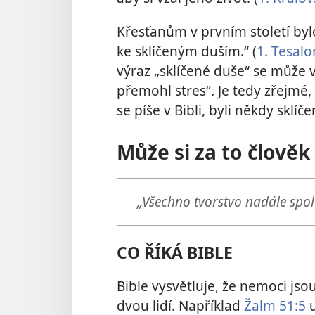
Křesťanům v prvním století by
ke sklíčeným duším.“ (
1. Tesal
výraz „sklíčené duše“ se může 
přemohl stres“. Je tedy zřejmé,
se píše v Bibli, byli někdy sklíče
Může si za to člově
„Všechno tvorstvo nadále spolu
CO ŘÍKÁ BIBLE
Bible vysvětluje, že nemoci js
dvou lidí. Například
Žalm 51:5