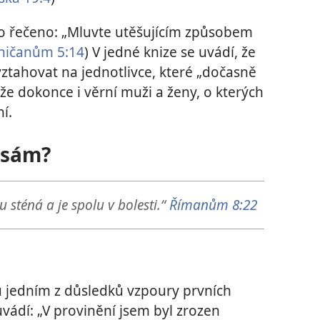
lo řečeno: „Mluvte utěšujícím způsobem
oničanům 5:14
) V jedné knize se uvádí, že
vztahovat na jednotlivce, které „dočasně
 že dokonce i věrní muži a ženy, o kterých
ní.
k sám?
 sténá a je spolu v bolesti.“
Římanům 8:22
ou jedním z důsledků vzpoury prvních
uvádí: „V provinění jsem byl zrozen