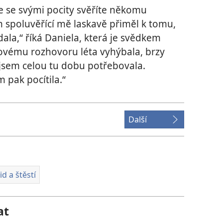
 se svými pocity svěříte někomu
n spoluvěřící mě laskavě přiměl k tomu,
ala,“ říká Daniela, která je svědkem
kovému rozhovoru léta vyhýbala, brzy
 jsem celou tu dobu potřebovala.
 pak pocítila.“
Další
id a štěstí
at