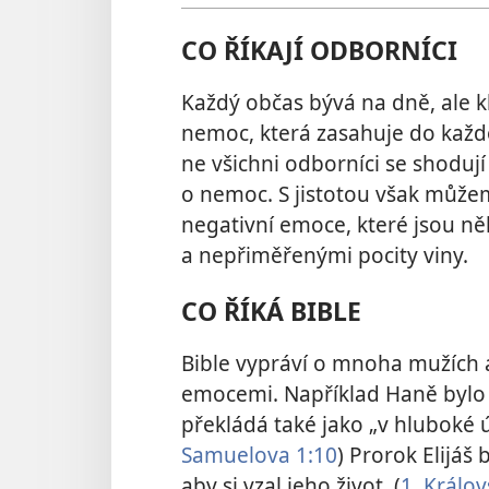
CO ŘÍKAJÍ ODBORNÍCI
Každý občas bývá na dně, ale kl
nemoc, která zasahuje do každo
ne všichni odborníci se shoduj
o nemoc. S jistotou však můžeme 
negativní emoce, které jsou n
a nepřiměřenými pocity viny.
CO ŘÍKÁ BIBLE
Bible vypráví o mnoha mužích a
emocemi. Například Haně bylo „h
překládá také jako „v hluboké 
Samuelova 1:10
) Prorok Elijáš 
aby si vzal jeho život. (
1. Králov