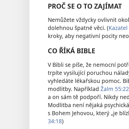
PROČ SE O TO ZAJÍMAT
Nemůžete vždycky ovlivnit okol
dolehnou špatné věci. (
Kazatel 
kroky, aby negativní pocity neo
CO ŘÍKÁ BIBLE
V Bibli se píše, že nemocní potř
trpíte vysilující poruchou nála
vyhledáte lékařskou pomoc. Bi
modlitby. Například
Žalm 55:2
a on sám tě podpoří. Nikdy nedo
Modlitba není nějaká psychická 
s Bohem Jehovou, který „je blíz
34:18
)