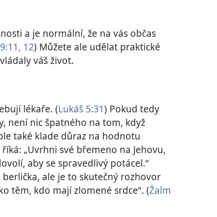
nosti a je normální, že na vás občas
9:11, 12
) Můžete ale udělat praktické
vládaly váš život.
ebují lékaře. (
Lukáš 5:31
) Pokud tedy
dy, není nic špatného na tom, když
ble také klade důraz na hodnotu
2
říká: „Uvrhni své břemeno na Jehovu,
volí, aby se spravedlivý potácel.“
berlička, ale je to skutečný rozhovor
ko těm, kdo mají zlomené srdce“. (
Žalm