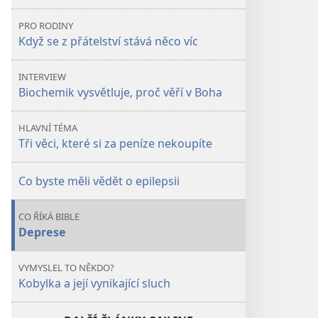
které
které
PRO RODINY
si
si
Když se z přátelství stává něco víc
za
za
peníze
peníze
INTERVIEW
nekoupíte
nekoupíte
Biochemik vysvětluje, proč věří v Boha
HLAVNÍ TÉMA
Tři věci, které si za peníze nekoupíte
Co byste měli vědět o epilepsii
CO ŘÍKÁ BIBLE
Deprese
VYMYSLEL TO NĚKDO?
Kobylka a její vynikající sluch