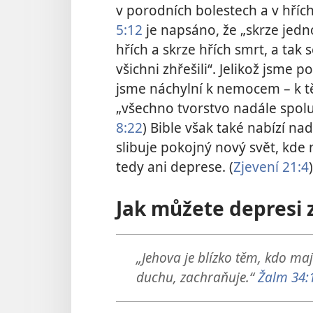
v porodních bolestech a v hří
5:12
je napsáno, že „skrze jed
hřích a skrze hřích smrt, a tak 
všichni zhřešili“. Jelikož jsme 
jsme náchylní k nemocem – k t
„všechno tvorstvo nadále spolu s
8:22
) Bible však také nabízí na
slibuje pokojný nový svět, kd
tedy ani deprese. (
Zjevení 21:4
)
Jak můžete depresi 
„Jehova je blízko těm, kdo maj
duchu, zachraňuje.“
Žalm 34: