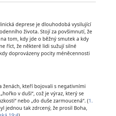
inická deprese je dlouhodobá vysilující
denního života. Stojí za povšimnutí, že
í na tom, kdy jde o běžný smutek a kdy
říct, že některé lidi sužují silné
ěkdy doprovázeny pocity méněcennosti
 ženách, kteří bojovali s negativními
ořko v duši“, což je výraz, který se
úzkosti“ nebo „do duše zarmoucená“. (
1.
byl jednou tak zdrcený, že prosil Boha,
ská 19:4
)