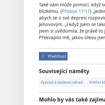
Také vám může pomoci, když se
blízkému. (
Přísloví 17:17
) „Jede
abych se o své depresi rozpovíd
Jehovovým. „I když jsem se ta
jsem si uvědomila, že právě to
Překvapilo mě, jakou úlevu jsem
Předchozí
Související náměty
Fyzické a duševní zdraví
Vnitřní kl
Mohlo by vás také zajím