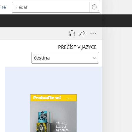
t se
vřeno
Hledat
)
PŘEČÍST V JAZYCE