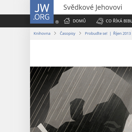
JW.ORG
Svědkové Jehovovi
DOMŮ
CO ŘÍKÁ BIB
Knihovna
Časopisy
Probuďte se! | Říjen 2013