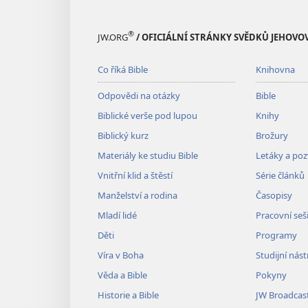
®
JW.ORG
/ OFICIÁLNÍ STRÁNKY SVĚDKŮ JEHOVO
Co říká Bible
Knihovna
Odpovědi na otázky
Bible
Biblické verše pod lupou
Knihy
Biblický kurz
Brožury
Materiály ke studiu Bible
Letáky a po
Vnitřní klid a štěstí
Série článků
Manželství a rodina
Časopisy
Mladí lidé
Pracovní seš
Děti
Programy
Víra v Boha
Studijní nást
Věda a Bible
Pokyny
Historie a Bible
JW Broadcas