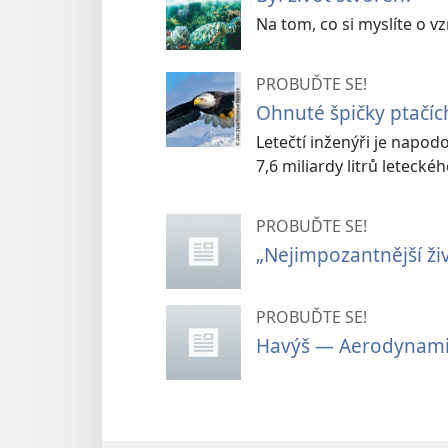
Na tom, co si myslíte o vz
PROBUĎTE SE!
Ohnuté špičky ptačích
Letečtí inženýři je napodo
7,6 miliardy litrů leteckéh
PROBUĎTE SE!
„Nejimpozantnější živý
PROBUĎTE SE!
Havýš — Aerodynamic