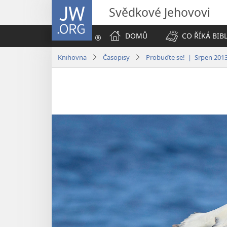
JW.ORG
Svědkové Jehovovi
DOMŮ
CO ŘÍKÁ BIB
Knihovna
Časopisy
Probuďte se! | Srpen 201