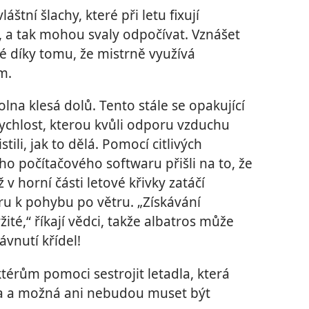
áštní šlachy, které při letu fixují
e, a tak mohou svaly odpočívat. Vznášet
 díky tomu, že mistrně využívá
m.
lna klesá dolů. Tento stále se opakující
chlost, kterou kvůli odporu vzduchu
stili, jak to dělá. Pomocí citlivých
ího počítačového softwaru přišli na to, že
v horní části letové křivky zatáčí
ru k pohybu po větru. „Získávání
ržité,“ říkají vědci, takže albatros může
vnutí křídel!
érům pomoci sestrojit letadla, která
va a možná ani nebudou muset být