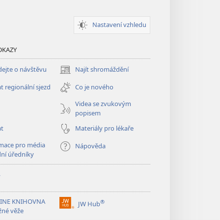
Nastavení vzhledu
DKAZY
ejte o návštěvu
Najít shromáždění
(otevřeno
nové
t regionální sjezd
Co je nového
okno)
Videa se zvukovým
popisem
at
Materiály pro lékaře
mace pro média
Nápověda
dní úředníky
y
INE KNIHOVNA
®
JW Hub
(otevřeno
žné věže
nové