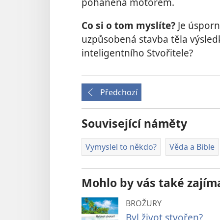
poháněna motorem.
Co si o tom myslíte?
Je úsporn
uzpůsobená stavba těla výsledk
inteligentního Stvořitele?
Předchozí
Související náměty
Vymyslel to někdo?
Věda a Bible
Mohlo by vás také zajím
BROŽURY
Byl život stvořen?