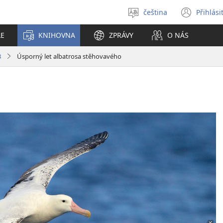
čeština
Přihlási
Vybrat
(ote
jazyk
nové
LE
KNIHOVNA
ZPRÁVY
O NÁS
okno
3
Úsporný let albatrosa stěhovavého