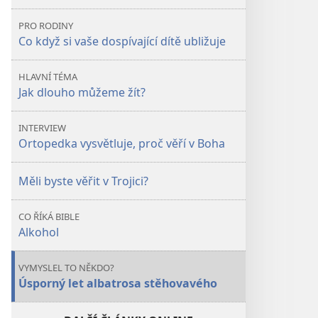
můžeme
můžeme
PRO RODINY
žít?
žít?
Co když si vaše dospívající dítě ubližuje
HLAVNÍ TÉMA
Jak dlouho můžeme žít?
INTERVIEW
Ortopedka vysvětluje, proč věří v Boha
Měli byste věřit v Trojici?
CO ŘÍKÁ BIBLE
Alkohol
VYMYSLEL TO NĚKDO?
Úsporný let albatrosa stěhovavého