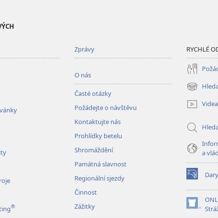
VÝCH
Zprávy
RYCHLÉ O
Požád
O nás
Hleda
(otevřeno
Časté otázky
nové
Videa
Požádejte o návštěvu
okno)
zvánky
Kontaktujte nás
Hled
Prohlídky betelu
Infor
Shromáždění
ity
a vlá
Památná slavnost
Dar
Regionální sjezdy
(otevřeno
roje
nové
Činnost
okno)
ONL
Zážitky
®
(otevřeno
ting
Strá
nové