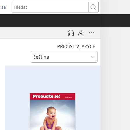
t se
vřeno
Hledat
)
PŘEČÍST V JAZYCE