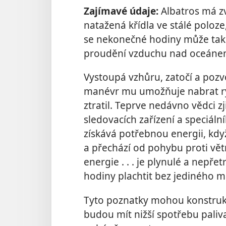
Zajímavé údaje:
Albatros má zvl
natažená křídla ve stálé poloz
se nekonečné hodiny může také
proudění vzduchu nad oceáne
Vystoupá vzhůru, zatočí a pozvo
manévr mu umožňuje nabrat ry
ztratil. Teprve nedávno vědci zji
sledovacích zařízení a speciáln
získává potřebnou energii, když 
a přechází od pohybu proti vět
energie . . . je plynulé a nepřet
hodiny plachtit bez jediného má
Tyto poznatky mohou konstrukt
budou mít nižší spotřebu pali