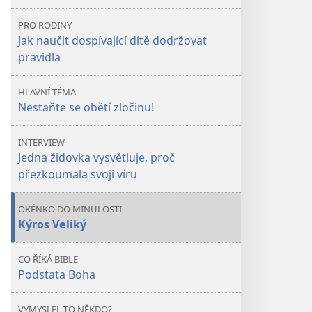
obětí
obětí
PRO RODINY
zločinu!
zločinu!
Jak naučit dospívající dítě dodržovat
pravidla
HLAVNÍ TÉMA
Nestaňte se obětí zločinu!
INTERVIEW
Jedna židovka vysvětluje, proč
přezkoumala svoji víru
OKÉNKO DO MINULOSTI
Kýros Veliký
CO ŘÍKÁ BIBLE
Podstata Boha
VYMYSLEL TO NĚKDO?