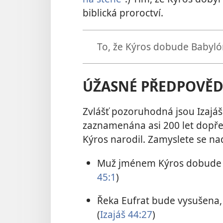
biblická proroctví.
To, že Kýros dobude Babylón
ÚŽASNÉ PŘEDPOVĚD
Zvlášť pozoruhodná jsou Izajáš
zaznamenána asi 200 let dopře
Kýros narodil. Zamyslete se na
Muž jménem Kýros dobude B
45:1
)
Řeka Eufrat bude vysušena, 
(
Izajáš 44:27
)