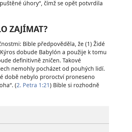
puštěné úhory“, čímž se opět potvrdila
LO ZAJÍMAT?
nostmi: Bible předpověděla, že (1) Židé
) Kýros dobude Babylón a použije k tomu
 bude definitivně zničen. Takové
ech nemohly pocházet od pouhých lidí.
dné době nebylo proroctví proneseno
oha“. (
2. Petra 1:21
) Bible si rozhodně