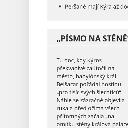
Peršané mají Kýra až do
„PÍSMO NA STĚNĚ
Tu noc, kdy Kýros
překvapivě zaútočil na
město, babylónský král
Belšacar pořádal hostinu
„pro tisíc svých šlechticů“.
Náhle se zázračně objevila
ruka a před očima všech
přítomných začala „na
omítku stěny králova palác