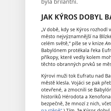
byla brilantní.
JAK KÝROS DOBYL 
„V době, kdy se Kýros rozhodl 
město nejvýznamnější na Blíz
celém světě,“ píše se v knize
An
Babylónem protékala řeka Eufra
příkopy, které vedly kolem mo
těchto obranných prvků se mě
Kýrovi muži tok Eufratu nad Ba
městě klesla. Vojáci se pak př
otevřené, a zmocnili se Babyló
historiků Hérodota a Xenofona 
bezpečně, že mnozí z nich, včet
na stěně“
.) Tím, že Kýros dobyl