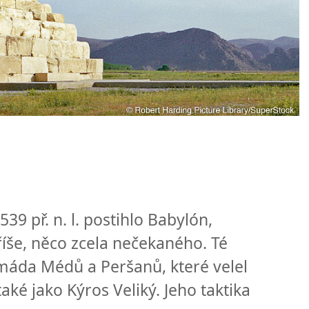
 539 př. n. l. postihlo Babylón,
íše, něco zcela nečekaného. Té
máda Médů a Peršanů, které velel
aké jako Kýros Veliký. Jeho taktika