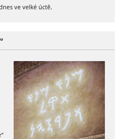
dnes ve velké úctě.
“
e“