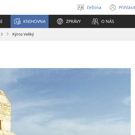
čeština
Přihlási
Vybrat
(ote
jazyk
nové
LE
KNIHOVNA
ZPRÁVY
O NÁS
okno
13
Kýros Veliký