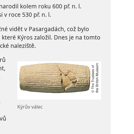
narodil kolem roku 600 př. n. l.
 v roce 530 př. n. l.
žné vidět v Pasargadách, což bylo
které Kýros založil. Dnes je na tomto
cké naleziště.
trů
t,
,
n
Kýrův válec
evů