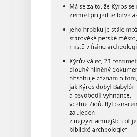
Má se za to, že Kýros se 
Zemřel při jedné bitvě asi
Jeho hrobku je stále mo
starověké perské město, 
místě v Íránu archeologi
Kýrův válec, 23 centime
dlouhý hliněný dokumen
obsahuje záznam o tom
jak Kýros dobyl Babylón
a osvobodil vyhnance,
včetně Židů. Byl označe
za „jeden
z nejvýznamnějších obj
biblické archeologie“.