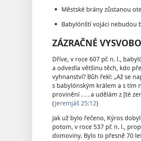
Městské brány zůstanou ote
Babylónští vojáci nebudou b
ZÁZRAČNÉ VYSVOBO
Dříve, v roce 607 př. n. l., bab
a odvedla většinu těch, kdo pře
vyhnanství? Bůh řekl: „Až se na
s babylónským králem a s tím ná
provinění . . . a udělám z [té 
(
Jeremjáš 25:12
)
Jak už bylo řečeno, Kýros dobyl
potom, v roce 537 př. n. l., prop
domoviny. Bylo to přesně 70 let 