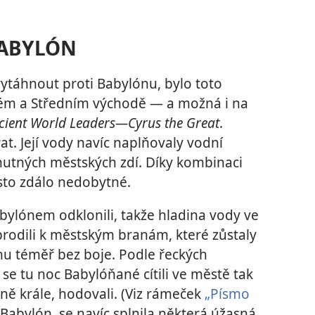
BABYLÓN
vytáhnout proti Babylónu, bylo toto
kém a Středním východě — a možná i na
cient World Leaders—Cyrus the Great
.
t. Její vody navíc naplňovaly vodní
hutných městských zdí. Díky kombinaci
sto zdálo nedobytné.
bylónem odklonili, takže hladina vody ve
ebrodili k městským branám, které zůstaly
nu téměř bez boje. Podle řeckých
se tu noc Babylóňané cítili ve městě tak
ně krále, hodovali. (Viz rámeček
„Písmo
 Babylón, se navíc splnila některá úžasná