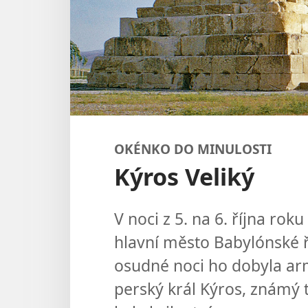
OKÉNKO DO MINULOSTI
Kýros Veliký
V noci z 5. na 6. října roku
hlavní město Babylónské ř
osudné noci ho dobyla ar
perský král Kýros, známý t