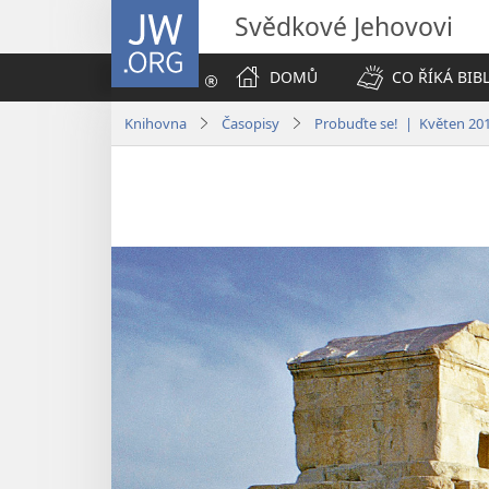
JW.ORG
Svědkové Jehovovi
DOMŮ
CO ŘÍKÁ BIB
Knihovna
Časopisy
Probuďte se! | Květen 20