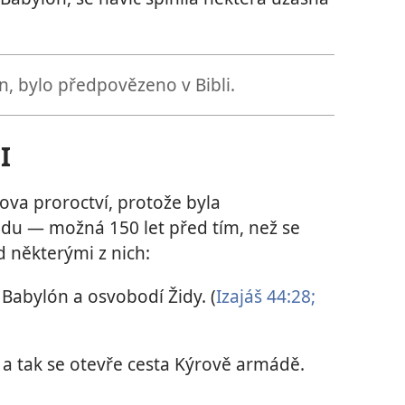
, bylo předpovězeno v Bibli.
I
ova proroctví, protože byla
du — možná 150 let před tím, než se
d některými z nich:
abylón a osvobodí Židy. (
Izajáš 44:28;
a tak se otevře cesta Kýrově armádě.