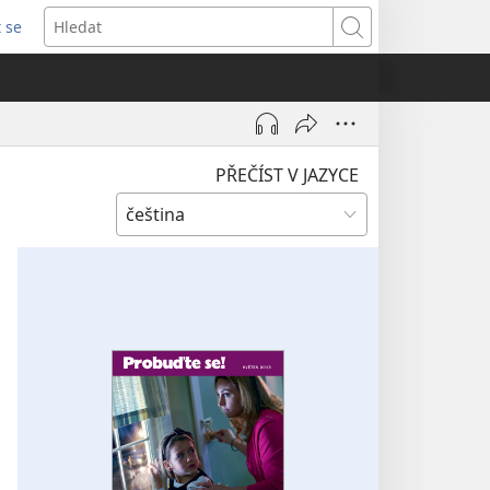
t se
vřeno
Hledat
)
PŘEČÍST V JAZYCE