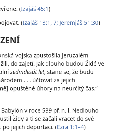
vřené. (
Izajáš 45:1
)
ojovat. (
Izajáš 13:1,
7;
Jeremjáš 51:30
)
ZENÍ
ylónská vojska zpustošila Jeruzalém
žili, do zajetí. Jak dlouho budou Židé ve
plní
sedmdesát let
, stane se, že budu
rodem . . . účtovat za jejich
země] opuštěné úhory na neurčitý čas.“
 Babylón v roce 539 př. n. l. Nedlouho
ustil Židy a ti se začali vracet do své
po jejich deportaci. (
Ezra 1:1–4
)