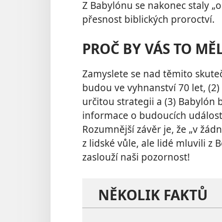
Z Babylónu se nakonec staly „o
přesnost biblických proroctví.
PROČ BY VÁS TO MĚ
Zamyslete se nad těmito skuteč
budou ve vyhnanství 70 let, (2
určitou strategii a (3) Babylón
informace o budoucích událost
Rozumnější závěr je, že „v žá
z lidské vůle, ale lidé mluvili z B
zaslouží naši pozornost!
NĚKOLIK FAKTŮ