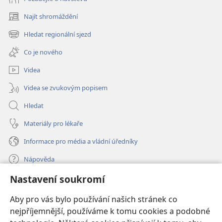
Najít shromáždění
(otevřeno
nové
Hledat regionální sjezd
(otevřeno
okno)
nové
Co je nového
okno)
Videa
Videa se zvukovým popisem
Hledat
Materiály pro lékaře
Informace pro média a vládní úředníky
Nápověda
Nastavení soukromí
Dary
(otevřeno
nové
Aby pro vás bylo používání našich stránek co
okno)
nejpříjemnější, používáme k tomu cookies a podobné
ONLINE KNIHOVNA Strážné věže
(otevřeno