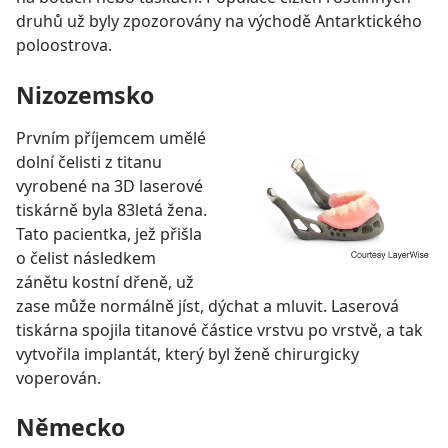
druhů už byly zpozorovány na východě Antarktického
poloostrova.
Nizozemsko
Prvním příjemcem umělé
dolní čelisti z titanu
vyrobené na 3D laserové
tiskárně byla 83letá žena.
Tato pacientka, jež přišla
o čelist následkem
zánětu kostní dřeně, už
zase může normálně jíst, dýchat a mluvit. Laserová
tiskárna spojila titanové částice vrstvu po vrstvě, a tak
vytvořila implantát, který byl ženě chirurgicky
voperován.
Německo