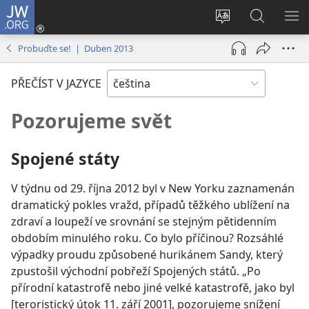
JW.ORG
Přihlásit
se
Změnit
Hledat
ZO
(otevřeno
jazyk
na
NA
Probuďte se! | Duben 2013
nové
stránek
JW.ORG
okno)
PŘEČÍST V JAZYCE
Pozorujeme svět
Spojené státy
V týdnu od 29. října 2012 byl v New Yorku zaznamenán
dramatický pokles vražd, případů těžkého ublížení na
zdraví a loupeží ve srovnání se stejným pětidenním
obdobím minulého roku. Co bylo příčinou? Rozsáhlé
výpadky proudu způsobené hurikánem Sandy, který
zpustošil východní pobřeží Spojených států. „Po
přírodní katastrofě nebo jiné velké katastrofě, jako byl
[teroristický útok 11. září 2001], pozorujeme snížení