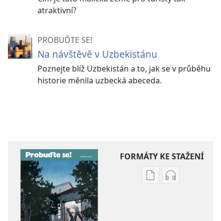
atraktivní?
PROBUĎTE SE!
Na návštěvě v Uzbekistánu
Poznejte blíž Uzbekistán a to, jak se v průběhu
historie měnila uzbecká abeceda.
FORMÁTY KE STAŽENÍ
Formáty
Formáty
poblikací
audionahráv
ke
ke
stažení
stažení