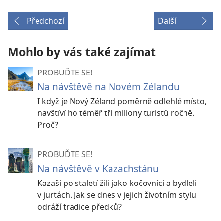
Předchozí
Další
Mohlo by vás také zajímat
PROBUĎTE SE!
Na návštěvě na Novém Zélandu
I když je Nový Zéland poměrně odlehlé místo,
navštíví ho téměř tři miliony turistů ročně.
Proč?
PROBUĎTE SE!
Na návštěvě v Kazachstánu
Kazaši po staletí žili jako kočovníci a bydleli
v jurtách. Jak se dnes v jejich životním stylu
odráží tradice předků?