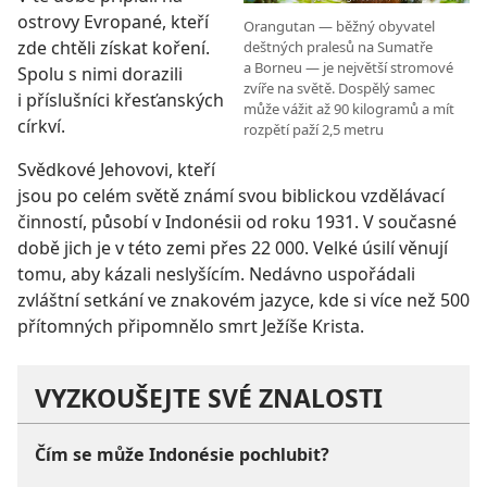
ostrovy Evropané, kteří
Orangutan — běžný obyvatel
zde chtěli získat koření.
deštných pralesů na Sumatře
a Borneu — je největší stromové
Spolu s nimi dorazili
zvíře na světě. Dospělý samec
i příslušníci křesťanských
může vážit až 90 kilogramů a mít
církví.
rozpětí paží 2,5 metru
Svědkové Jehovovi, kteří
jsou po celém světě známí svou biblickou vzdělávací
činností, působí v Indonésii od roku 1931. V současné
době jich je v této zemi přes 22 000. Velké úsilí věnují
tomu, aby kázali neslyšícím. Nedávno uspořádali
zvláštní setkání ve znakovém jazyce, kde si více než 500
přítomných připomnělo smrt Ježíše Krista.
VYZKOUŠEJTE SVÉ ZNALOSTI
Čím se může Indonésie pochlubit?