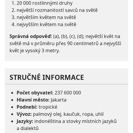
20 000 rostlinnými druhy
největší rozmanitostí savců na světě
největším květem na světě
nejvyšším květem na světě
Správná odpověď:
(a), (b), (c), (d); největší květ na
světě má v průměru přes 90 centimetrů a nejvyšší
květ je vysoký 3 metry.
STRUČNÉ INFORMACE
Počet obyvatel:
237 600 000
Hlavní město:
Jakarta
Podnebí:
tropické
Vývoz:
palmový olej, kaučuk, ropa, uhlí
Jazyky:
indonéština a stovky místních jazyků
a dialektů