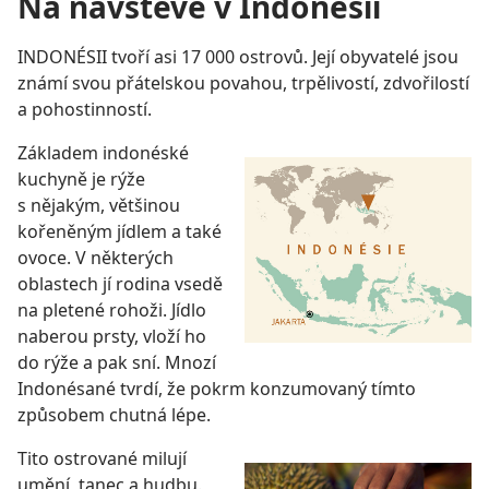
Na návštěvě v Indonésii
INDONÉSII tvoří asi 17 000 ostrovů. Její obyvatelé jsou
známí svou přátelskou povahou, trpělivostí, zdvořilostí
a pohostinností.
Základem indonéské
kuchyně je rýže
s nějakým, většinou
kořeněným jídlem a také
ovoce. V některých
oblastech jí rodina vsedě
na pletené rohoži. Jídlo
naberou prsty, vloží ho
do rýže a pak sní. Mnozí
Indonésané tvrdí, že pokrm konzumovaný tímto
způsobem chutná lépe.
Tito ostrované milují
umění, tanec a hudbu.