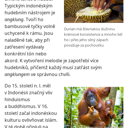
Typickým indonéským
hudebním nástrojem je
angklung
. Tvoří ho
bambusové tyčky volně
Durian má šťavnatou dužninu
uchycené k rámu. Jsou
krémové konzistence a mnoho lidí
naladěné tak, aby při
ho i přes jeho silný zápach
považuje za pochoutku
zatřesení vydávaly
konkrétní tón nebo
akord. K vytvoření melodie je zapotřebí více
hudebníků, přičemž každý musí zatřást svým
angklungem
ve správnou chvíli.
Do 15. století n. l. měl
v Indonésii značný vliv
hinduismus
a buddhismus. V 16.
století začal indonéskou
kulturu ovlivňovat islám.
V té době připluli na