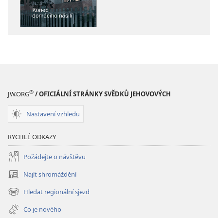
PROBUĎTE
PROBUĎTE
SE!
SE!
Konec
Konec
domácího
domácího
násilí
násilí
®
JW.ORG
/ OFICIÁLNÍ STRÁNKY SVĚDKŮ JEHOVOVÝCH
Nastavení vzhledu
RYCHLÉ ODKAZY
Požádejte o návštěvu
Najít shromáždění
(otevřeno
nové
Hledat regionální sjezd
(otevřeno
okno)
nové
Co je nového
okno)