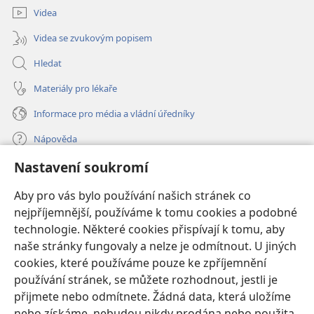
Videa
Videa se zvukovým popisem
Hledat
Materiály pro lékaře
Informace pro média a vládní úředníky
Nápověda
Nastavení soukromí
Dary
(otevřeno
nové
Aby pro vás bylo používání našich stránek co
okno)
nejpříjemnější, používáme k tomu cookies a podobné
ONLINE KNIHOVNA Strážné věže
(otevřeno
technologie. Některé cookies přispívají k tomu, aby
nové
®
JW Hub
naše stránky fungovaly a nelze je odmítnout. U jiných
okno)
(otevřeno
cookies, které používáme pouze ke zpříjemnění
nové
®
JW Library
okno)
používání stránek, se můžete rozhodnout, jestli je
přijmete nebo odmítnete. Žádná data, která uložíme
Watchtower Library
nebo získáme, nebudou nikdy prodána nebo použita