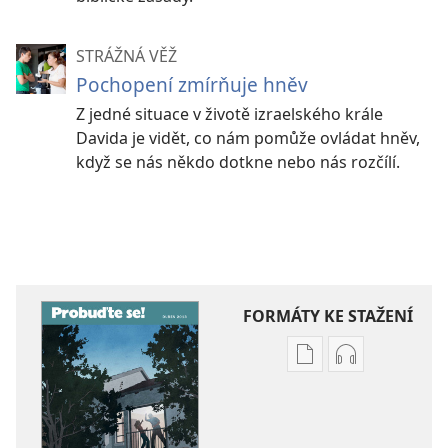
STRÁŽNÁ VĚŽ
Pochopení zmírňuje hněv
Z jedné situace v životě izraelského krále
Davida je vidět, co nám pomůže ovládat hněv,
když se nás někdo dotkne nebo nás rozčílí.
FORMÁTY KE STAŽENÍ
Formáty
Formáty
poblikací
audionahráv
ke
ke
stažení
stažení