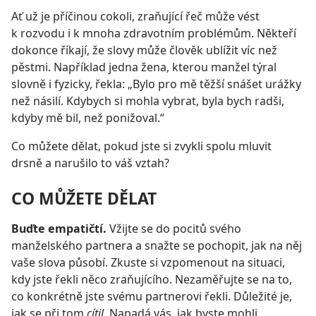
Ať už je příčinou cokoli, zraňující řeč může vést
k rozvodu i k mnoha zdravotním problémům. Někteří
dokonce říkají, že slovy může člověk ublížit víc než
pěstmi. Například jedna žena, kterou manžel týral
slovně i fyzicky, řekla: „Bylo pro mě těžší snášet urážky
než násilí. Kdybych si mohla vybrat, byla bych radši,
kdyby mě bil, než ponižoval.“
Co můžete dělat, pokud jste si zvykli spolu mluvit
drsně a narušilo to váš vztah?
CO MŮŽETE DĚLAT
Buďte empatičtí.
Vžijte se do pocitů svého
manželského partnera a snažte se pochopit, jak na něj
vaše slova působí. Zkuste si vzpomenout na situaci,
kdy jste řekli něco zraňujícího. Nezaměřujte se na to,
co konkrétně jste svému partnerovi řekli. Důležité je,
jak se při tom
cítil
. Napadá vás, jak byste mohli