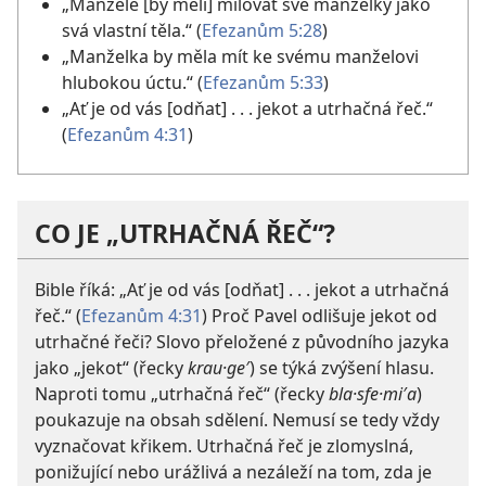
„Manželé [by měli] milovat své manželky jako
svá vlastní těla.“ (
Efezanům 5:28
)
„Manželka by měla mít ke svému manželovi
hlubokou úctu.“ (
Efezanům 5:33
)
„Ať je od vás [odňat] . . . jekot a utrhačná řeč.“
(
Efezanům 4:31
)
CO JE „UTRHAČNÁ ŘEČ“?
Bible říká: „Ať je od vás [odňat] . . . jekot a utrhačná
řeč.“ (
Efezanům 4:31
) Proč Pavel odlišuje jekot od
utrhačné řeči? Slovo přeložené z původního jazyka
jako „jekot“ (řecky
krau·ge′
) se týká zvýšení hlasu.
Naproti tomu „utrhačná řeč“ (řecky
bla·sfe·mi′a
)
poukazuje na obsah sdělení. Nemusí se tedy vždy
vyznačovat křikem. Utrhačná řeč je zlomyslná,
ponižující nebo urážlivá a nezáleží na tom, zda je