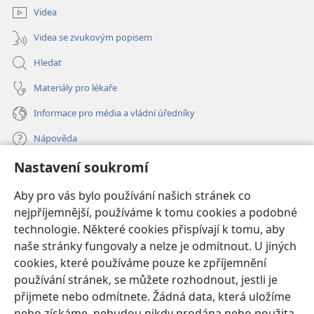
Videa
Videa se zvukovým popisem
Hledat
Materiály pro lékaře
Informace pro média a vládní úředníky
Nápověda
Nastavení soukromí
Dary
(otevřeno
nové
Aby pro vás bylo používání našich stránek co
okno)
nejpříjemnější, používáme k tomu cookies a podobné
ONLINE KNIHOVNA Strážné věže
(otevřeno
technologie. Některé cookies přispívají k tomu, aby
nové
®
JW Hub
naše stránky fungovaly a nelze je odmítnout. U jiných
okno)
(otevřeno
cookies, které používáme pouze ke zpříjemnění
nové
®
JW Library
okno)
používání stránek, se můžete rozhodnout, jestli je
přijmete nebo odmítnete. Žádná data, která uložíme
Watchtower Library
nebo získáme, nebudou nikdy prodána nebo použita