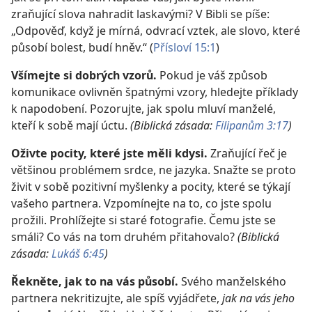
zraňující slova nahradit laskavými? V Bibli se píše:
„Odpověď, když je mírná, odvrací vztek, ale slovo, které
působí bolest, budí hněv.“ (
Přísloví 15:1
)
Všímejte si dobrých vzorů.
Pokud je váš způsob
komunikace ovlivněn špatnými vzory, hledejte příklady
k napodobení. Pozorujte, jak spolu mluví manželé,
kteří k sobě mají úctu.
(Biblická zásada:
Filipanům 3:17
)
Oživte pocity, které jste měli kdysi.
Zraňující řeč je
většinou problémem srdce, ne jazyka. Snažte se proto
živit v sobě pozitivní myšlenky a pocity, které se týkají
vašeho partnera. Vzpomínejte na to, co jste spolu
prožili. Prohlížejte si staré fotografie. Čemu jste se
smáli? Co vás na tom druhém přitahovalo?
(Biblická
zásada:
Lukáš 6:45
)
Řekněte, jak to na vás působí.
Svého manželského
partnera nekritizujte, ale spíš vyjádřete,
jak na vás jeho