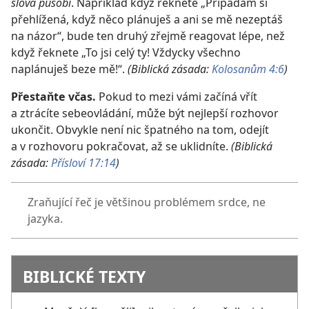
slova působí
. Například když řeknete „Připadám si
přehlížená, když něco plánuješ a ani se mě nezeptáš
na názor“, bude ten druhý zřejmě reagovat lépe, než
když řeknete „To jsi celý ty! Vždycky všechno
naplánuješ beze mě!“.
(Biblická zásada:
Kolosanům 4:6
)
Přestaňte včas.
Pokud to mezi vámi začíná vřít
a ztrácíte sebeovládání, může být nejlepší rozhovor
ukončit. Obvykle není nic špatného na tom, odejít
a v rozhovoru pokračovat, až se uklidníte.
(Biblická
zásada:
Přísloví 17:14
)
Zraňující řeč je většinou problémem srdce, ne
jazyka.
BIBLICKÉ TEXTY