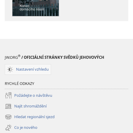
PROBUĎTE
PROBUĎTE
SE!
SE!
Konec
Konec
domácího
domácího
násilí
násilí
®
JW.ORG
/ OFICIÁLNÍ STRÁNKY SVĚDKŮ JEHOVOVÝCH
Nastavení vzhledu
RYCHLÉ ODKAZY
Požádejte o návštěvu
Najít shromáždění
(otevřeno
nové
Hledat regionální sjezd
(otevřeno
okno)
nové
Co je nového
okno)