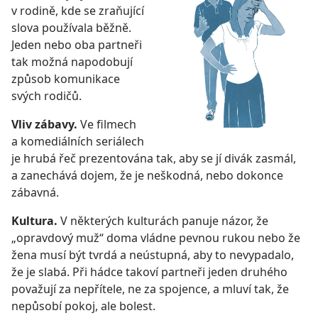
v rodině, kde se zraňující
slova používala běžně.
Jeden nebo oba partneři
tak možná napodobují
způsob komunikace
svých rodičů.
Vliv zábavy.
Ve filmech
a komediálních seriálech
je hrubá řeč prezentována tak, aby se jí divák zasmál,
a zanechává dojem, že je neškodná, nebo dokonce
zábavná.
Kultura.
V některých kulturách panuje názor, že
„opravdový muž“ doma vládne pevnou rukou nebo že
žena musí být tvrdá a neústupná, aby to nevypadalo,
že je slabá. Při hádce takoví partneři jeden druhého
považují za nepřítele, ne za spojence, a mluví tak, že
nepůsobí pokoj, ale bolest.