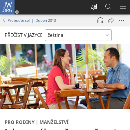
JW.ORG
Přihlásit
se
Změnit
Hledat
ZO
(otevřeno
jazyk
na
NA
Probuďte se! | Duben 2013
nové
stránek
JW.ORG
okno)
PŘEČÍST V JAZYCE
PRO RODINY | MANŽELSTVÍ