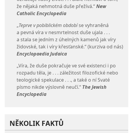
že nějaká nehmotná duše přežívá.“
New
Catholic Encyclopedia
„
Teprve v pobiblickém období
se vyhraněná
a pevná víra v nesmrtelnost duše ujala . . .
a stala se jedním z úhelných kamenů jak víry
židovské, tak i víry křesťanské.“ (kurziva od nás)
Encyclopaedia Judaica
„Víra, že duše pokračuje ve své existenci i po
rozpadu těla, je . . . záležitost filozofické nebo
teologické spekulace . . ., a také o ní Svaté
písmo nikde výslovně neučí.“
The Jewish
Encyclopedia
NĚKOLIK FAKTŮ