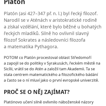
Platón
Platón (asi 427–347 př. n. l.) byl řecký filozof.
Narodil se v Aténách v aristokratické rodině
a získal vzdělání, které bylo běžné u bohatých
řeckých mladíků. Silně ho ovlivnil slavný
filozof Sokrates a následovníci filozofa
a matematika Pythagora.
POTOM co Platón procestoval oblast Středomoří
a zapojil se do politiky v Syrakusách, řeckém městě na
Sicílii, vrátil se do Atén a založil tam Akademii. Ta se
stala centrem matematického a filozofického bádání
a často se o ní mluví jako o první evropské univerzitě.
PROČ SE O NĚJ ZAJÍMAT?
Platónovo učení silně ovlivnilo náboženské názory