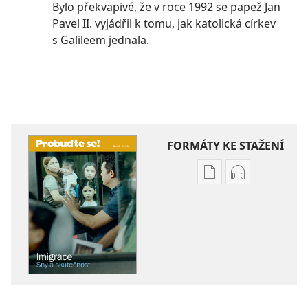
Bylo překvapivé, že v roce 1992 se papež Jan
Pavel II. vyjádřil k tomu, jak katolická církev
s Galileem jednala.
FORMÁTY KE STAŽENÍ
Formáty
Formáty
poblikací
audionahráv
ke
ke
stažení
stažení
PROBUĎTE
PROBUĎTE
SE!
SE!
Imigrace
Imigrace
—
—