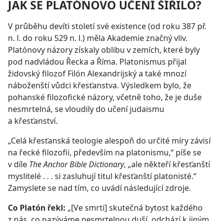
JAK SE PLATÓNOVO UČENÍ ŠÍŘILO?
V průběhu devíti století své existence (od roku 387 př.
n. l. do roku 529 n. l.) měla Akademie značný vliv.
Platónovy názory získaly oblibu v zemích, které byly
pod nadvládou Řecka a Říma. Platonismus přijal
židovský filozof Filón Alexandrijský a také mnozí
náboženští vůdci křesťanstva. Výsledkem bylo, že
pohanské filozofické názory, včetně toho, že je duše
nesmrtelná, se vloudily do učení judaismu
a křesťanství.
„Celá křesťanská teologie alespoň do určité míry závisí
na řecké filozofii, především na platonismu,“ píše se
v díle
The Anchor Bible Dictionary
, „ale někteří křesťanští
myslitelé . . . si zasluhují titul křesťanští platonisté.“
Zamyslete se nad tím, co uvádí následující zdroje.
Co Platón řekl:
„[Ve smrti] skutečná bytost každého
z nás, co nazýváme nesmrtelnou duší, odchází k jiným