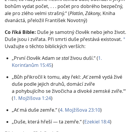
bohům vydat počet, . . . počet pro dobrého bezpečný,
ale pro zlého velmi strašný.“ (
Platón
,
Zákony
, Kniha
dvanáctá, přeložil František Novotný)
Co říká Bible:
Duše je samotný člověk nebo jeho život.
Duše jsou i zvířata. Při smrti duše přestává existovat.
*
Uvažujte o těchto biblických verších:
„První člověk Adam
se stal
živou duší.“ (
1.
Korinťanům 15:45
)
„Bůh přikročil k tomu, aby řekl: ‚Ať země vydá živé
duše podle jejich druhů, domácí zvíře
a pohybujícího se živočicha a divoké zemské zvíře.‘“
(
1. Mojžíšova 1:24
)
„Ať má duše zemře.“ (
4. Mojžíšova 23:10
)
„Duše, která hřeší — ta zemře.“ (
Ezekiel 18:4
)