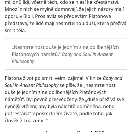
milionů lidí, včetně těch, kdo se hlásí ke křesťanství.
Mnozí z nich se mylně domnívají, že jejich názory mají
oporu v Bibli. Proslavila se především Platónova
představa, že lidé mají nesmrtelnou duši, která přežívá
smrt těla.
„Nesmrtelnost duše je jedním z nejoblíbenějších
Platónových námětů.“
Body and Soul in Ancient
Philosophy
Platóna život po smrti velmi zajímal. V knize
Body and
Soul in Ancient Philosophy
se píše, že „nesmrtelnost
duše je jedním z nejoblíbenějších Platónových
námětů“. Byl pevně přesvědčený, že „duše přežívá své
nynější vtělení, aby byla náležitě odměněna, nebo
potrestána“ v posmrtném životě, podle toho, jak
člověk žil na zemi.
*