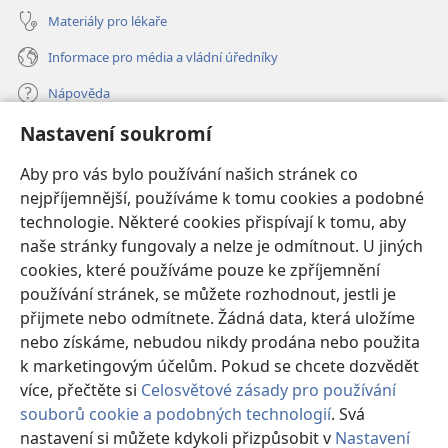
Materiály pro lékaře
Informace pro média a vládní úředníky
Nápověda
Nastavení soukromí
Dary
(otevřeno
nové
Aby pro vás bylo používání našich stránek co
okno)
nejpříjemnější, používáme k tomu cookies a podobné
ONLINE KNIHOVNA Strážné věže
(otevřeno
technologie. Některé cookies přispívají k tomu, aby
nové
®
JW Hub
naše stránky fungovaly a nelze je odmítnout. U jiných
okno)
(otevřeno
cookies, které používáme pouze ke zpříjemnění
nové
®
JW Library
okno)
používání stránek, se můžete rozhodnout, jestli je
přijmete nebo odmítnete. Žádná data, která uložíme
Watchtower Library
nebo získáme, nebudou nikdy prodána nebo použita
k marketingovým účelům. Pokud se chcete dozvědět
více, přečtěte si
Celosvětové zásady pro používání
souborů cookie a podobných technologií
. Svá
nastavení si můžete kdykoli přizpůsobit v
Nastavení
Copyright
© 2026 Watch Tower Bible and Tract Society of Pennsylvania.