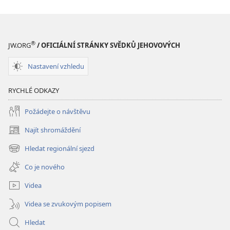
Sny
Sny
a
a
skutečnost
skutečnost
®
JW.ORG
/ OFICIÁLNÍ STRÁNKY SVĚDKŮ JEHOVOVÝCH
Nastavení vzhledu
RYCHLÉ ODKAZY
Požádejte o návštěvu
Najít shromáždění
(otevřeno
nové
Hledat regionální sjezd
(otevřeno
okno)
nové
Co je nového
okno)
Videa
Videa se zvukovým popisem
Hledat