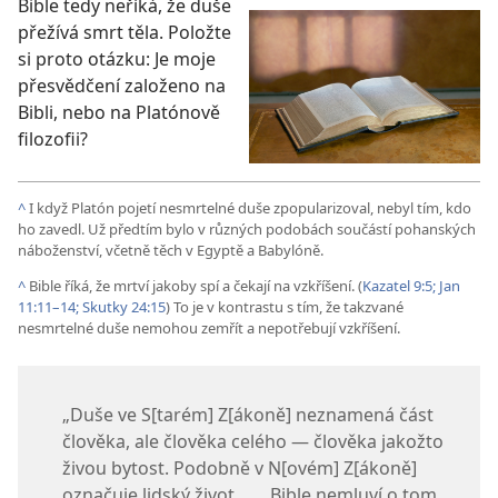
Bible tedy neříká, že duše
přežívá smrt těla. Položte
si proto otázku: Je moje
přesvědčení založeno na
Bibli, nebo na Platónově
filozofii?
^
I když Platón pojetí nesmrtelné duše zpopularizoval, nebyl tím, kdo
ho zavedl. Už předtím bylo v různých podobách součástí pohanských
náboženství, včetně těch v Egyptě a Babylóně.
^
Bible říká, že mrtví jakoby spí a čekají na vzkříšení. (
Kazatel 9:5;
Jan
11:11–14;
Skutky 24:15
) To je v kontrastu s tím, že takzvané
nesmrtelné duše nemohou zemřít a nepotřebují vzkříšení.
„Duše ve S[tarém] Z[ákoně] neznamená část
člověka, ale člověka celého — člověka jakožto
živou bytost. Podobně v N[ovém] Z[ákoně]
označuje lidský život. . . . Bible nemluví o tom,