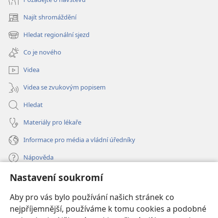
Najít shromáždění
(otevřeno
nové
Hledat regionální sjezd
(otevřeno
okno)
nové
Co je nového
okno)
Videa
Videa se zvukovým popisem
Hledat
Materiály pro lékaře
Informace pro média a vládní úředníky
Nápověda
Nastavení soukromí
Dary
(otevřeno
nové
Aby pro vás bylo používání našich stránek co
okno)
nejpříjemnější, používáme k tomu cookies a podobné
ONLINE KNIHOVNA Strážné věže
(otevřeno