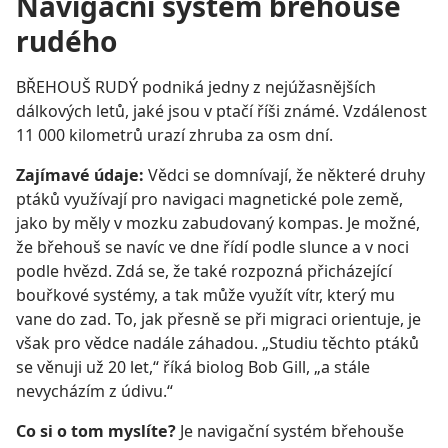
Navigační systém břehouše
rudého
BŘEHOUŠ RUDÝ podniká jedny z nejúžasnějších
dálkových letů, jaké jsou v ptačí říši známé. Vzdálenost
11 000 kilometrů urazí zhruba za osm dní.
Zajímavé údaje:
Vědci se domnívají, že některé druhy
ptáků využívají pro navigaci magnetické pole země,
jako by měly v mozku zabudovaný kompas. Je možné,
že břehouš se navíc ve dne řídí podle slunce a v noci
podle hvězd. Zdá se, že také rozpozná přicházející
bouřkové systémy, a tak může využít vítr, který mu
vane do zad. To, jak přesně se při migraci orientuje, je
však pro vědce nadále záhadou. „Studiu těchto ptáků
se věnuji už 20 let,“ říká biolog Bob Gill, „a stále
nevycházím z údivu.“
Co si o tom myslíte?
Je navigační systém břehouše