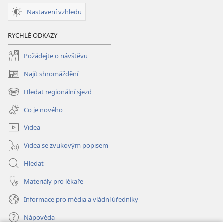
Nastavení vzhledu
RYCHLÉ ODKAZY
Požádejte o návštěvu
Najít shromáždění
(otevřeno
nové
Hledat regionální sjezd
(otevřeno
okno)
nové
Co je nového
okno)
Videa
Videa se zvukovým popisem
Hledat
Materiály pro lékaře
Informace pro média a vládní úředníky
Nápověda