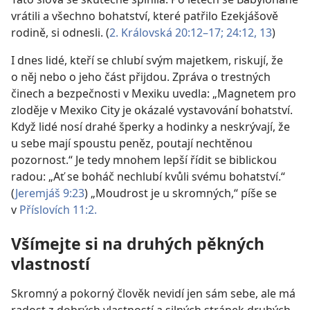
vrátili a všechno bohatství, které patřilo Ezekjášově
rodině, si odnesli. (
2. Královská 20:12–17;
24:12, 13
)
I dnes lidé, kteří se chlubí svým majetkem, riskují, že
o něj nebo o jeho část přijdou. Zpráva o trestných
činech a bezpečnosti v Mexiku uvedla: „Magnetem pro
zloděje v Mexiko City je okázalé vystavování bohatství.
Když lidé nosí drahé šperky a hodinky
a neskrývají, že
u sebe mají spoustu peněz, poutají nechtěnou
pozornost.“ Je tedy mnohem lepší řídit se biblickou
radou: „Ať se boháč nechlubí kvůli svému bohatství.“
(
Jeremjáš 9:23
) „Moudrost je u skromných,“ píše se
v
Příslovích 11:2.
Všímejte si na druhých pěkných
vlastností
Skromný a pokorný člověk nevidí jen sám sebe, ale má