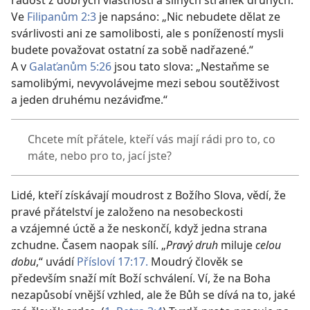
radost z dobrých vlastností a silných stránek druhých.
Ve
Filipanům 2:3
je napsáno: „Nic nebudete dělat ze
svárlivosti ani ze samolibosti, ale s ponížeností mysli
budete považovat ostatní za sobě nadřazené.“
A v
Galaťanům 5:26
jsou tato slova: „Nestaňme se
samolibými, nevyvolávejme mezi sebou soutěživost
a jeden druhému nezáviďme.“
Chcete mít přátele, kteří vás mají rádi pro to, co
máte, nebo pro to, jací jste?
Lidé, kteří získávají moudrost z Božího Slova, vědí, že
pravé přátelství je založeno na nesobeckosti
a vzájemné úctě a že neskončí, když jedna strana
zchudne. Časem naopak sílí. „
Pravý druh
miluje
celou
dobu
,“ uvádí
Přísloví 17:17.
Moudrý člověk se
především snaží mít Boží schválení. Ví, že na Boha
nezapůsobí vnější vzhled, ale že Bůh se dívá na to, jaké