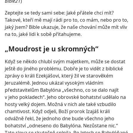
Bible21
)
Zeptejte se tedy sami sebe: Jaké přátele chci mít?
Takové, kteří mě mají rádi pro to, co mám, nebo pro to,
jaký jsem? Bible ukazuje, že naše chování může mít vliv
na to, jaké lidi k sobě přitahujeme.
„Moudrost je u skromných“
Když se někdo chlubí svým majetkem, může se dostat
ještě do jiného problému. Dobře je to vidět z biblické
zprávy o králi Ezekjášovi, který žil ve starověkém
Jeruzalémě. Jednou ukázal vysokým vládním
představitelům Babylóna „všechno, co se dalo najít
v jeho pokladech“. Jeho obrovské bohatství udělalo na
hosty velký dojem. Možná v nich ale také vzbudilo
chamtivost. Když odjeli, Boží prorok Izajáš králi
odvážně řekl, že jednoho dne bude všechno jeho
bohatství „odneseno do Babylóna. Nezůstane nic.“
Tato slova se skutečně splnila. Po letech se Babylóňané