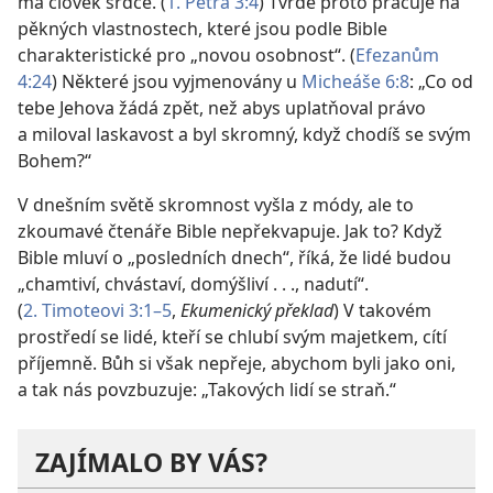
má člověk srdce. (
1. Petra 3:4
) Tvrdě proto pracuje na
pěkných vlastnostech, které jsou podle Bible
charakteristické pro „novou osobnost“. (
Efezanům
4:24
) Některé jsou vyjmenovány u
Micheáše 6:8
: „Co od
tebe Jehova žádá zpět, než abys uplatňoval právo
a miloval laskavost a byl skromný, když chodíš se svým
Bohem?“
V dnešním světě skromnost vyšla z módy, ale to
zkoumavé čtenáře Bible nepřekvapuje. Jak to? Když
Bible mluví o „posledních dnech“, říká, že lidé budou
„chamtiví, chvástaví, domýšliví . . ., nadutí“.
(
2. Timoteovi 3:1–5
,
Ekumenický překlad
) V takovém
prostředí se lidé, kteří se chlubí svým majetkem, cítí
příjemně. Bůh si však nepřeje, abychom byli jako oni,
a tak nás povzbuzuje: „Takových lidí se straň.“
ZAJÍMALO BY VÁS?