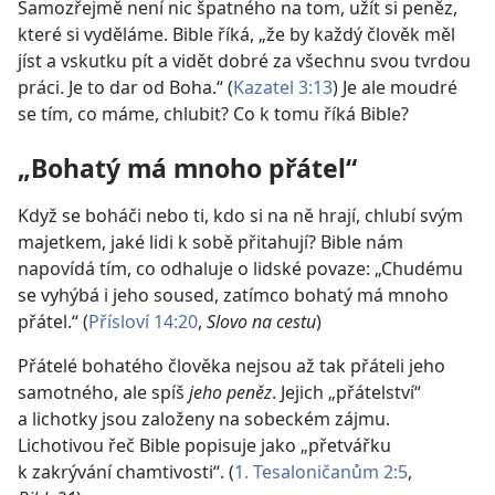
Samozřejmě není nic špatného na tom, užít si peněz,
které si vyděláme. Bible říká, „že by každý člověk měl
jíst a vskutku pít a vidět dobré za všechnu svou tvrdou
práci. Je to dar od Boha.“ (
Kazatel 3:13
) Je ale moudré
se tím, co máme, chlubit? Co k tomu říká Bible?
„Bohatý má mnoho přátel“
Když se boháči nebo ti, kdo si na ně hrají, chlubí svým
majetkem, jaké lidi k sobě přitahují? Bible nám
napovídá tím, co odhaluje o lidské povaze: „Chudému
se vyhýbá i jeho soused, zatímco bohatý má mnoho
přátel.“ (
Přísloví 14:20
,
Slovo na cestu
)
Přátelé bohatého člověka nejsou až tak přáteli jeho
samotného, ale spíš
jeho peněz
. Jejich „přátelství“
a lichotky jsou založeny na sobeckém zájmu.
Lichotivou řeč Bible popisuje jako „přetvářku
k zakrývání chamtivosti“. (
1. Tesaloničanům 2:5
,