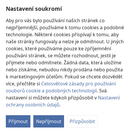
Nastavení soukromí
Dary
(otevřeno
nové
Aby pro vás bylo používání našich stránek co
okno)
nejpříjemnější, používáme k tomu cookies a podobné
ONLINE KNIHOVNA Strážné věže
(otevřeno
technologie. Některé cookies přispívají k tomu, aby
nové
®
JW Hub
naše stránky fungovaly a nelze je odmítnout. U jiných
okno)
(otevřeno
cookies, které používáme pouze ke zpříjemnění
nové
®
JW Library
okno)
používání stránek, se můžete rozhodnout, jestli je
přijmete nebo odmítnete. Žádná data, která uložíme
Watchtower Library
nebo získáme, nebudou nikdy prodána nebo použita
k marketingovým účelům. Pokud se chcete dozvědět
více, přečtěte si
Celosvětové zásady pro používání
souborů cookie a podobných technologií
. Svá
Copyright
© 2026 Watch Tower Bible and Tract Society of Pennsylvania.
nastavení si můžete kdykoli přizpůsobit v
Nastavení
PODMÍNKY POUŽITÍ
|
OCHRANA SOUKROMÍ
|
NASTAVENÍ
ochrany osobních údajů
.
Zo
SOUKROMÍ
o
Přijmout
Nepřijmout
Přizpůsobit