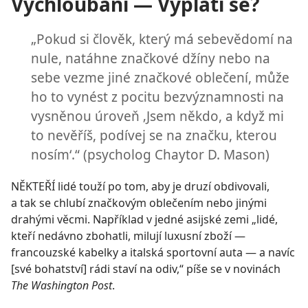
Vychloubání — Vyplatí se?
„Pokud si člověk, který má sebevědomí na
nule, natáhne značkové džíny nebo na
sebe vezme jiné značkové oblečení, může
ho to vynést z pocitu bezvýznamnosti na
vysněnou úroveň ‚Jsem někdo, a když mi
to nevěříš, podívej se na značku, kterou
nosím‘.“ (psycholog Chaytor D. Mason)
NĚKTEŘÍ lidé touží po tom, aby je druzí obdivovali,
a tak se chlubí značkovým oblečením nebo jinými
drahými věcmi. Například v jedné asijské zemi „lidé,
kteří nedávno zbohatli, milují luxusní zboží —
francouzské kabelky a italská sportovní auta — a navíc
[své bohatství] rádi staví na odiv,“ píše se v novinách
The Washington Post
.