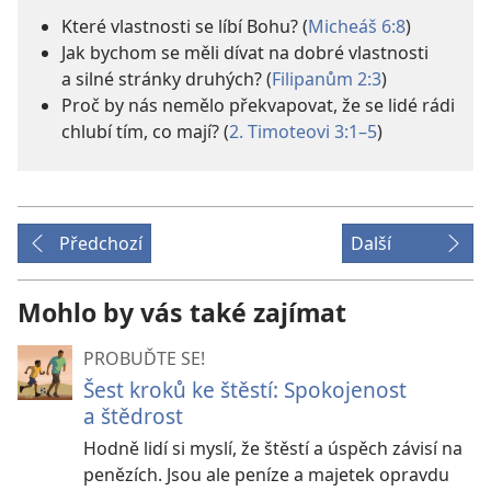
Které vlastnosti se líbí Bohu? (
Micheáš 6:8
)
Jak bychom se měli dívat na dobré vlastnosti
a silné stránky druhých? (
Filipanům 2:3
)
Proč by nás nemělo překvapovat, že se lidé rádi
chlubí tím, co mají? (
2. Timoteovi 3:1–5
)
Předchozí
Další
Mohlo by vás také zajímat
PROBUĎTE SE!
Šest kroků ke štěstí: Spokojenost
a štědrost
Hodně lidí si myslí, že štěstí a úspěch závisí na
penězích. Jsou ale peníze a majetek opravdu