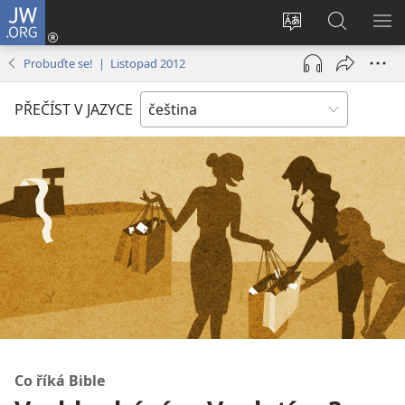
JW.ORG
Přihlásit
se
Změnit
Hledat
ZO
(otevřeno
jazyk
na
NA
Probuďte se! | Listopad 2012
nové
stránek
JW.ORG
okno)
PŘEČÍST V JAZYCE
Co říká Bible