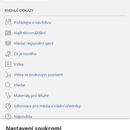
RYCHLÉ ODKAZY
Požádejte o návštěvu
Najít shromáždění
(otevřeno
nové
Hledat regionální sjezd
(otevřeno
okno)
nové
Co je nového
okno)
Videa
Videa se zvukovým popisem
Hledat
Materiály pro lékaře
Informace pro média a vládní úředníky
Nápověda
Nastavení soukromí