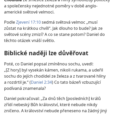
a společensky nejednotné poměry v době anglo-
americké světové velmoci.
Podle
Zjevení 17:10
sedmá světová velmoc „musí
zůstat na krátkou chvíli“. Jak dlouho to bude? Jak ze
světové scény zmizí? A co se stane potom? Daniel do
těchto otázek vnáší světlo.
Biblické naději lze důvěřovat
Poté, co Daniel popsal zmíněnou sochu, uvedl:
„[Z hory] byl vysekán kámen, nikoli rukama, a udeřil
sochu do jejích chodidel ze železa a z tvarované hlíny
a rozdrtil je.“ (
Daniel 2:34
) Co tato bázeň vzbuzující
podívaná znamenala?
Daniel pokračoval: „Za dnů těch [posledních] králů
zřídí nebeský Bůh království, které nebude nikdy
zničeno. A království nebude přeneseno na žádný jiný