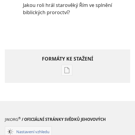
Jakou roli hrál starověký Řím ve splnění
biblických proroctví?
FORMÁTY KE STAŽENÍ
Formáty
poblikací
ke
stažení
PROBUĎTE
SE!
Květen 2011
®
JW.ORG
/ OFICIÁLNÍ STRÁNKY SVĚDKŮ JEHOVOVÝCH
Nastavení vzhledu