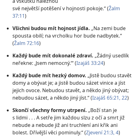
a vskutku naleznou
své největší potěšení v hojnosti pokoje.“ (
Žalm
37:11
)
Všichni budou mít hojnost jídla.
„Na zemi bude
spousta obilí; na vrcholku hor bude nadbytek.“
(
Žalm 72:16
)
Každý bude mít dokonalé zdraví.
„Žádný usedlík
neřekne: ‚Jsem nemocný.‘“ (
Izajáš 33:24
)
Každý bude mít hezký domov.
„Jistě budou stavět
domy a obývat je; a jistě budou sázet vinice a jíst
jejich ovoce. Nebudou stavět, a někdo jiný obývat;
nebudou sázet, a někdo jiný jíst.“ (
Izajáš 65:21, 22
)
Skončí všechny formy utrpení.
„Boží stan je
s lidmi . . . A setře jim každou slzu z očí a smrt již
nebude a nebude již ani truchlení ani křik ani
bolest. Dřívější věci pominuly.“ (
Zjevení 21:3, 4
)