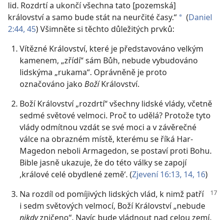
lid. Rozdrtí a ukončí všechna tato [pozemská]
království a samo bude stát na neurčité časy.“
(
Daniel
*
2:44, 45
) Všimněte si těchto důležitých prvků:
Vítězné Království, které je představováno velkým
kamenem, „zřídí“ sám Bůh, nebude vybudováno
lidskýma „rukama“. Oprávněně je proto
označováno jako
Boží
Království.
Boží Království „rozdrtí“ všechny lidské vlády, včetně
sedmé světové velmoci. Proč to udělá? Protože tyto
vlády odmítnou vzdát se své moci a v závěrečné
válce na obrazném místě, kterému se říká Har-
Magedon neboli Armagedon, se postaví proti Bohu.
Bible jasně ukazuje, že do této války se zapojí
‚králové celé obydlené země‘. (
Zjevení 16:13, 14,
16
)
Na rozdíl od pomíjivých lidských vlád, k nimž patří
i sedm světových velmocí, Boží Království „nebude
nikdy
zničeno“. Navíc bude vládnout nad celou zemí.