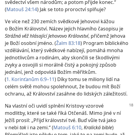
svědectví všem národům; a potom přijde konec.“
(
Matouš 24:14
) Jak se toto proroctví splňuje?
Ve více než 230 zemích svědkové Jehovovi kážou
o Božím Království. Název jejich hlavního časopisu je
Strážná věž hlásající Jehovovo Království
, přičemž Jehova
je Boží osobní jméno. (
Žalm 83:18
) Program biblického
vzdělávání, který svědkové nabízejí, pomáhá mnoha
jednotlivcům a rodinám, aby skončili se škodlivými
zvyky a osvojili si morálně čistý a pokojný způsob
jednání, jenž odpovídá Božím měřítkům.
(
1. Korinťanům 6:9–11
) Díky tomu se miliony lidí na
celém světě mohou spolehnout, že budou mít Boží
ochranu, až Království zasáhne do lidských záležitostí.
Na vlastní oči uvidí splnění Kristovy vzorové
modlitby, které se také říká Otčenáš. Mimo jiné v ní
Ježíš prosil: „Přijď království tvé. Buď vůle tvá jako
v nebi
tak
i na zemi.“ (
Matouš 6:10
,
Kralická bible
)
Přemýšleli jste někdy o tom, jaké to na zemi bude, až