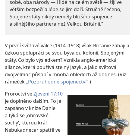
sobě, oba národy — i lidé na celém světě — žijí ve
větším bezpečí a lépe se jim daří. Stručně řečeno,
Spojené státy nikdy neměly bližšího spojence
a silnějšího partnera než Velkou Británii.“
V první světové válce (1914–1918) však Británie zahájila
úzkou spolupráci se svou bývalou kolonií, Spojenými
státy. Co bylo výsledkem? Vznikla anglo-americká
aliance, která používá stejný jazyk, a jako světová
dvojvelmoc působí v mnoha ohledech až dodnes. (Viz
rámeček
„Pozoruhodné spojenectví“
.)
Proroctví ve
Zjevení 17:10
je doplněno dalším. To je
zapsáno v knize Daniel
a týká se ‚obrovské
sochy‘, kterou král
Nebukadnecar spatřil ve