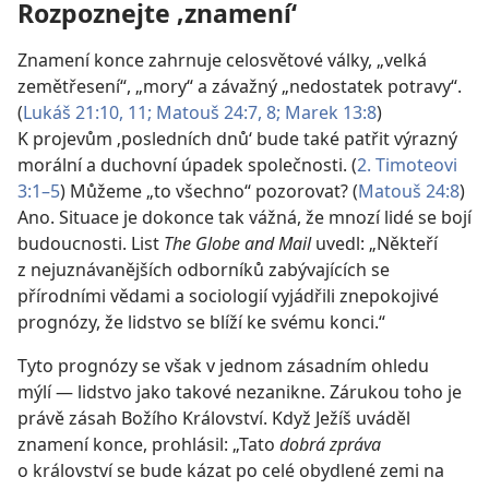
Rozpoznejte ‚znamení‘
Znamení konce zahrnuje celosvětové války, „velká
zemětřesení“, „mory“ a závažný „nedostatek potravy“.
(
Lukáš 21:10, 11;
Matouš 24:7, 8;
Marek 13:8
)
K projevům ‚posledních dnů‘ bude také patřit výrazný
morální a duchovní úpadek společnosti. (
2. Timoteovi
3:1–5
) Můžeme „to všechno“ pozorovat? (
Matouš 24:8
)
Ano. Situace je dokonce tak vážná, že mnozí lidé se bojí
budoucnosti. List
The Globe and Mail
uvedl: „Někteří
z nejuznávanějších odborníků zabývajících se
přírodními vědami a sociologií vyjádřili znepokojivé
prognózy, že lidstvo se blíží ke svému konci.“
Tyto prognózy se však v jednom zásadním ohledu
mýlí — lidstvo jako takové nezanikne. Zárukou toho je
právě zásah Božího Království. Když Ježíš uváděl
znamení konce, prohlásil: „Tato
dobrá zpráva
o království se bude kázat po celé obydlené zemi na