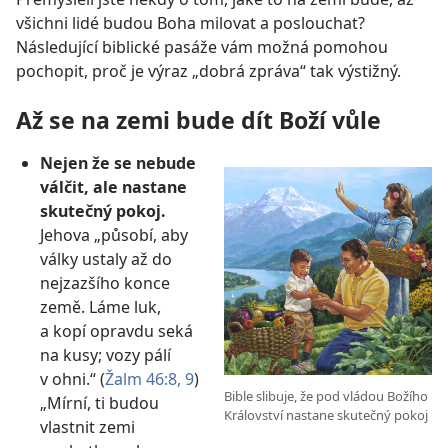
všichni lidé budou Boha milovat a poslouchat?
Následující biblické pasáže vám možná pomohou
pochopit, proč je výraz „dobrá zpráva“ tak výstižný.
Až se na zemi bude dít Boží vůle
Nejen že se nebude
válčit, ale nastane
skutečný pokoj.
Jehova „působí, aby
války ustaly až do
nejzazšího konce
země. Láme luk,
a kopí opravdu seká
na kusy; vozy pálí
v ohni.“ (
Žalm 46:8, 9
)
Bible slibuje, že pod vládou Božího
„Mírní, ti budou
Království nastane skutečný pokoj
vlastnit zemi