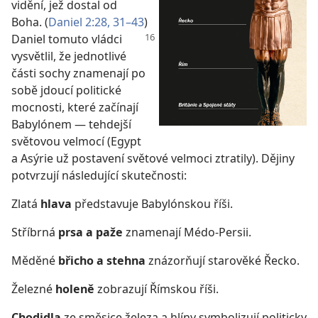
vidění, jež dostal od
Boha. (
Daniel 2:28,
31–43
)
Daniel tomuto vládci
vysvětlil, že jednotlivé
části sochy znamenají po
sobě jdoucí politické
mocnosti, které začínají
Babylónem — tehdejší
světovou velmocí (Egypt
a Asýrie už postavení světové velmoci ztratily). Dějiny
potvrzují následující skutečnosti:
Zlatá
hlava
představuje Babylónskou říši.
Stříbrná
prsa a paže
znamenají Médo-Persii.
Měděné
břicho a stehna
znázorňují starověké Řecko.
Železné
holeně
zobrazují Římskou říši.
Chodidla
ze směsice železa a hlíny symbolizují politicky