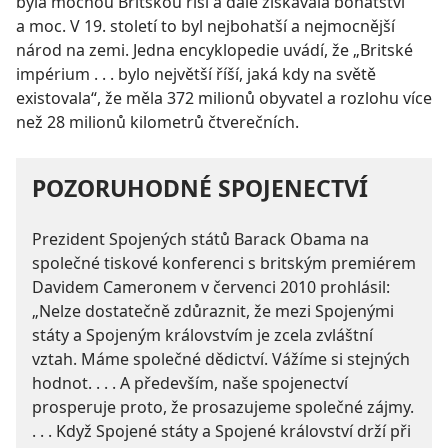
byla mocnou Britskou říší a dále získávala bohatství
a moc. V 19. století to byl nejbohatší a nejmocnější
národ na zemi. Jedna encyklopedie uvádí, že „Britské
impérium . . . bylo největší říší, jaká kdy na světě
existovala“, že měla 372 milionů obyvatel a rozlohu více
než 28 milionů kilometrů čtverečních.
POZORUHODNÉ SPOJENECTVÍ
Prezident Spojených států Barack Obama na
společné tiskové konferenci s britským premiérem
Davidem Cameronem v červenci 2010 prohlásil:
„Nelze dostatečně zdůraznit, že mezi Spojenými
státy a Spojeným královstvím je zcela zvláštní
vztah. Máme společné dědictví. Vážíme si stejných
hodnot. . . . A především, naše spojenectví
prosperuje proto, že prosazujeme společné zájmy.
. . . Když Spojené státy a Spojené království drží při