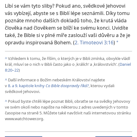
Líbí se vám tyto sliby? Pokud ano, svědkové Jehovovi
vás vybízejí, abyste se s Biblí lépe seznámili. Díky tomu
poznáte mnoho dalších dokladů toho, že krutá vláda
člověka nad člověkem se blíží ke svému konci. Uvidíte
také, že Bible si v plné míře zaslouží vaši důvěru a že je
opravdu inspirovaná Bohem. (
2. Timoteovi 3:16
)
*
^
Vzhledem k tomu, že říším, o kterých je v Bibli zmínka, obvykle vládl
král, mluví se o nich v Bibli často jako o ‚králích‘ a ‚královstvích‘. (
Daniel
8:20–22
)
^
Další informace o Božím nebeském Království najdete
v
8. a
9. kapitole knihy
Co Bible doopravdy říká?
, kterou vydali
svědkové Jehovovi.
^
Pokud byste chtěli lépe poznat Bibli, obraťte se na svědky Jehovovy
ve svém okolí nebo napište na některou z adres uvedených v tomto
časopise na straně 5. Můžete také navštívit naši internetovou stránku
www.watchtower.org.