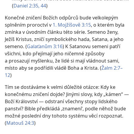
(
Daniel 2:35,
44
)
Konečné zničení Božích odpůrců bude velkolepým
splněním proroctví v
1. Mojžíšově 3:15
, o kterém byla
zmínka v úvodním článku této série. Semeno ženy,
Ježíš Kristus, zničí symbolického hada, Satana, a jeho
semeno. (
Galaťanům 3:16
) K Satanovu semeni patří
všichni, kdo přejímají jeho ničemné způsoby
a prosazují myšlenku, že lidé si mají vládnout sami,
místo aby se podřídili vládě Boha a Krista. (
Žalm 2:7–
12
)
Tím se dostáváme k velmi důležité otázce: Kdy ke
konečnému zničení dojde? Jinými slovy, kdy „kámen“ —
Boží Království — odstraní všechny stopy lidského
panství? Bible předkládá ‚znamení‘, podle něhož bude
možné poslední dny tohoto systému věcí rozpoznat.
(
Matouš 24:3
)