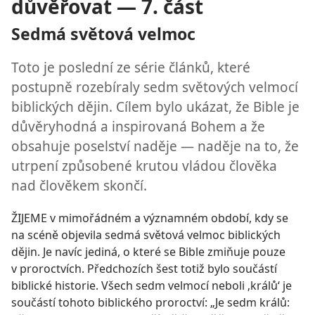
důvěřovat — 7. část
Sedmá světová velmoc
Toto je poslední ze série článků, které
postupně rozebíraly sedm světových velmocí
biblických dějin. Cílem bylo ukázat, že Bible je
důvěryhodná a inspirovaná Bohem a že
obsahuje poselství naděje — naděje na to, že
utrpení způsobené krutou vládou člověka
nad člověkem skončí.
ŽIJEME v mimořádném a významném období, kdy se
na scéně objevila sedmá světová velmoc biblických
dějin. Je navíc jediná, o které se Bible zmiňuje pouze
v proroctvích. Předchozích šest totiž bylo součástí
biblické historie. Všech sedm velmocí neboli ‚králů‘ je
součástí tohoto biblického proroctví: „Je sedm králů: