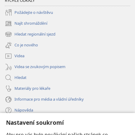
RYCHLÉ ODKAZY
Požádejte o návštěvu
Najít shromáždění
(otevřeno
nové
Hledat regionální sjezd
(otevřeno
okno)
nové
Co je nového
okno)
Videa
Videa se zvukovým popisem
Hledat
Materiály pro lékaře
Informace pro média a vládní úředníky
Nápověda
Nastavení soukromí
Dary
(otevřeno
nové
Aby pro vás bylo používání našich stránek co