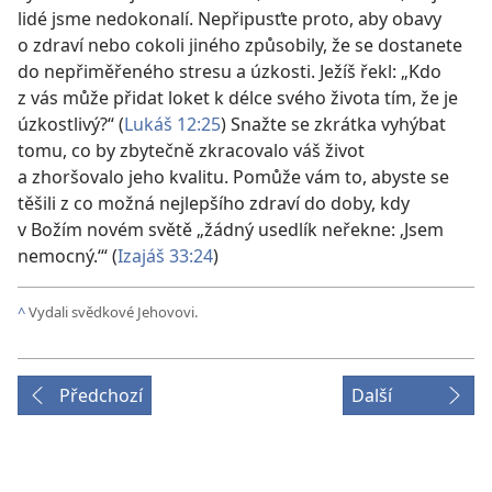
lidé jsme nedokonalí. Nepřipusťte proto, aby obavy
o zdraví nebo cokoli jiného způsobily, že se dostanete
do nepřiměřeného stresu a úzkosti. Ježíš řekl: „Kdo
z vás může přidat loket k délce svého života tím, že je
úzkostlivý?“ (
Lukáš 12:25
) Snažte se zkrátka vyhýbat
tomu, co by zbytečně zkracovalo váš život
a zhoršovalo jeho kvalitu. Pomůže vám to, abyste se
těšili z co možná nejlepšího zdraví do doby, kdy
v Božím novém světě „žádný usedlík neřekne: ‚Jsem
nemocný.‘“ (
Izajáš 33:24
)
^
Vydali svědkové Jehovovi.
Předchozí
Další