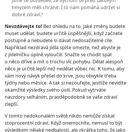
jsme se dozvěděli, že bychom se před takovým
hmyzem měli chránit. I to nám pomáhá udržet si
dobré zdraví.“
Nevzdávejte to!
Bez ohledu na to, jaké změny budete
muset udělat, budete určitě úspěšnější, když začnete
postupně a nebudete si dávat nedosažitelné cíle.
Například nezdravá jídla spíše omezte, než abyste je
z jídelníčku úplně vyloučili. Snažte se chodit spát
o něco dříve a mít o trochu víc pohybu. Dělat alespoň
něco je určitě lepší než nedělat vůbec nic. K tomu, aby
vám nový návyk přešel do krve, jsou obvykle třeba
týdny nebo měsíce. A tak si nezoufejte, jestliže nevidíte
okamžité výsledky svého úsilí. Pokud vytrváte
navzdory selháním, pravděpodobně se vaše zdraví
zlepší.
V tomto nedokonalém světě nikdo nemůže získat
stoprocentní zdraví. Když onemocníte, nemusí to být
výsledkem nějaké nedbalosti, ale zkrátka toho, že jako