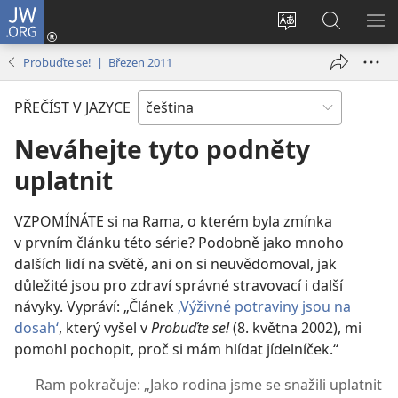
JW.ORG
Přihlásit
se
Změnit
Hledat
ZO
(otevřeno
jazyk
na
NA
Probuďte se! | Březen 2011
nové
stránek
JW.ORG
okno)
PŘEČÍST V JAZYCE
Neváhejte tyto podněty
uplatnit
VZPOMÍNÁTE si na Rama, o kterém byla zmínka
v prvním článku této série? Podobně jako mnoho
dalších lidí na světě, ani on si neuvědomoval, jak
důležité jsou pro zdraví správné stravovací i další
návyky. Vypráví: „Článek
‚Výživné potraviny jsou na
dosah‘
, který vyšel v
Probuďte se!
(8. května 2002), mi
pomohl pochopit, proč si mám hlídat jídelníček.“
Ram pokračuje: „Jako rodina jsme se snažili uplatnit