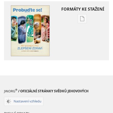
FORMÁTY KE STAŽENÍ
Formáty
poblikací
ke
stažení
PROBUĎTE
SE!
Březen 2011
®
JW.ORG
/ OFICIÁLNÍ STRÁNKY SVĚDKŮ JEHOVOVÝCH
Nastavení vzhledu