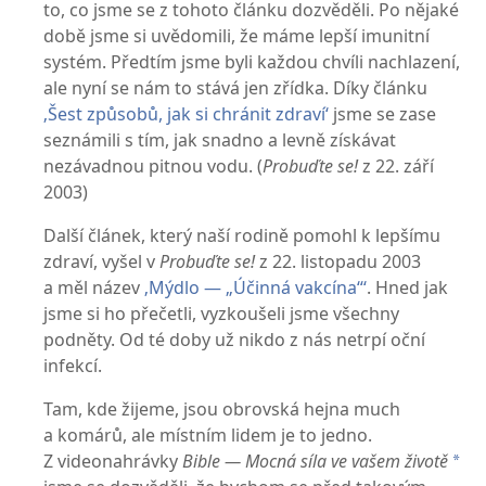
to, co jsme se z tohoto článku dozvěděli. Po nějaké
době jsme si uvědomili, že máme lepší imunitní
systém. Předtím jsme byli každou chvíli nachlazení,
ale nyní se nám to stává jen zřídka. Díky článku
‚Šest způsobů, jak si chránit zdraví‘
jsme se zase
seznámili s tím, jak snadno a levně získávat
nezávadnou pitnou vodu. (
Probuďte se!
z 22. září
2003)
Další článek, který naší rodině pomohl k lepšímu
zdraví, vyšel v
Probuďte se!
z 22. listopadu 2003
a měl název
‚Mýdlo — „Účinná vakcína“‘
. Hned jak
jsme si ho přečetli, vyzkoušeli jsme všechny
podněty. Od té doby už nikdo z nás netrpí oční
infekcí.
Tam, kde žijeme, jsou obrovská hejna much
a komárů, ale místním lidem je to jedno.
Z videonahrávky
Bible — Mocná síla ve vašem životě
*