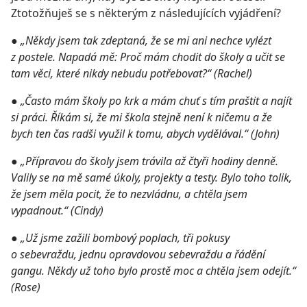
Ztotožňuješ se s některým z následujících vyjádření?
●
„Někdy jsem tak zdeptaná, že se mi ani nechce vylézt
z postele. Napadá mě: Proč mám chodit do školy a učit se
tam věci, které nikdy nebudu potřebovat?“ (Rachel)
●
„Často mám školy po krk a mám chuť s tím praštit a najít
si práci. Říkám si, že mi škola stejně není k ničemu a že
bych ten čas radši využil k tomu, abych vydělával.“ (John)
●
„Přípravou do školy jsem trávila až čtyři hodiny denně.
Valily se na mě samé úkoly, projekty a testy. Bylo toho tolik,
že jsem měla pocit, že to nezvládnu, a chtěla jsem
vypadnout.“ (Cindy)
●
„Už jsme zažili bombový poplach, tři pokusy
o sebevraždu, jednu opravdovou sebevraždu a řádění
gangu. Někdy už toho bylo prostě moc a chtěla jsem odejít.“
(Rose)