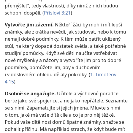
přemýšlet“, tedy vlastnosti, díky nimž z nich budou
schopní dospělí. (
Přísloví 3:21
)
Vytvořte jim zázemí.
Někteří žáci by mohli mít lepší
známky, ale zkrátka nevědí, jak studovat, nebo k tomu
nemají dobré podmínky. K těm může patřit uklizený
stůl, na který dopadá dostatek světla, a také potřebné
studijní pomůcky. Když své děti naučíte vstřebávat
nové myšlenky a názory a vytvoříte jim pro to dobré
podmínky, pomůžete jim, aby v duchovním
i v doslovném ohledu dělaly pokroky. (
1. Timoteovi
4:15
)
Osobně se angažujte.
Učitele a výchovné poradce
berte jako své spojence, a ne jako nepřátele. Seznamte
se s nimi. Zapamatujte si jejich jména. Mluvte s nimi
o tom, jaké má vaše dítě cíle a co je pro něj těžké.
Pokud vaše dítě nosí domů špatné známky, snažte se
odhalit příčinu. Má například strach, že když bude mít