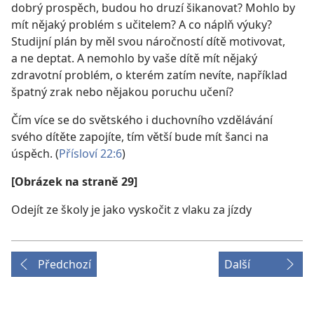
dobrý prospěch, budou ho druzí šikanovat? Mohlo by
mít nějaký problém s učitelem? A co náplň výuky?
Studijní plán by měl svou náročností dítě motivovat,
a ne deptat. A nemohlo by vaše dítě mít nějaký
zdravotní problém, o kterém zatím nevíte, například
špatný zrak nebo nějakou poruchu učení?
Čím více se do světského i duchovního vzdělávání
svého dítěte zapojíte, tím větší bude mít šanci na
úspěch. (
Přísloví 22:6
)
[Obrázek na straně 29]
Odejít ze školy je jako vyskočit z vlaku za jízdy
Předchozí
Další