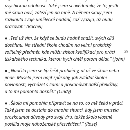
psychickou odolnost. Také jsem si uvědomila, že to, jestli
mě škola baví, záleží jen na mně. A během školy jsem
rozvinula svoje umělecké nadání, což využiju, až budu
pracovat.“ (Rachel)
●
„Teď už vím, že když se budu hodně snažit, svých cílů
dosáhnu. Na střední škole chodím na velmi praktický
volitelný předmět,
kde můžu získat kvalifikaci pro práci
tiskařského technika, kterou bych chtěl potom dělat.“ (John)
●
„Naučila jsem se líp řešit problémy, ať už ve škole nebo
jinde. Musela jsem najít způsoby, jak zvládat školní
povinnosti, vycházet s lidmi a překonávat další překážky,
a to mi pomohlo dospět.“ (Cindy)
●
„Škola mi pomohla připravit se na to, co mě čeká v práci.
Také jsem se dostala do mnoha situací, kdy jsem musela
prozkoumat důvody pro svoji víru, takže škola vlastně
posílila moje náboženské přesvědčení.“ (Rose)