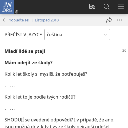
JW.ORG
Přihlásit
se
Změnit
Hledat
ZO
(otevřeno
jazyk
na
NA
Probuďte se! | Listopad 2010
nové
stránek
JW.ORG
okno)
PŘEČÍST V JAZYCE
Mladí lidé se ptají
Mám odejít ze školy?
Kolik let školy si myslíš, že potřebuješ?
․․․․․
Kolik let to je podle tvých rodičů?
․․․․․
SHODUJÍ se uvedené odpovědi? I v případě, že ano,
jsou možná dny, kdy bys ze školy nejradši odešel.