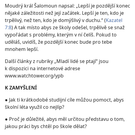
Moudrý král Šalomoun napsal: „Lepší je pozdější konec
nějaké záležitosti než její začátek. Lepší je ten, kdo je
trpělivý, než ten, kdo je domýšlivý v duchu.“ (
Kazatel
7:8
) A tak místo abys ze školy odešel, trpělivě se snaž
vypořádat s problémy, kterým v ní čelíš. Pokud to
uděláš, uvidíš, že pozdější konec bude pro tebe
mnohem lepší.
Další články z rubriky „Mladí lidé se ptají“ jsou
k dispozici na internetové adrese
www.watchtower.org/ypb
K ZAMYŠLENÍ
● Jak ti krátkodobé studijní cíle můžou pomoct, abys
školní léta využil co nejlíp?
● Proč je důležité, abys měl určitou představu o tom,
jakou práci bys chtěl po škole dělat?