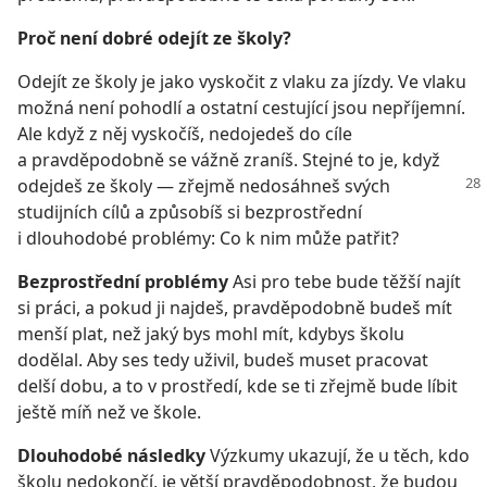
Proč není dobré odejít ze školy?
Odejít ze školy je jako vyskočit z vlaku za jízdy. Ve vlaku
možná není pohodlí a ostatní cestující jsou nepříjemní.
Ale když z něj vyskočíš, nedojedeš do cíle
a pravděpodobně se vážně zraníš. Stejné to je, když
odejdeš
ze školy — zřejmě nedosáhneš svých
studijních cílů a způsobíš si bezprostřední
i dlouhodobé problémy: Co k nim může patřit?
Bezprostřední problémy
Asi pro tebe bude těžší najít
si práci, a pokud ji najdeš, pravděpodobně budeš mít
menší plat, než jaký bys mohl mít, kdybys školu
dodělal. Aby ses tedy uživil, budeš muset pracovat
delší dobu, a to v prostředí, kde se ti zřejmě bude líbit
ještě míň než ve škole.
Dlouhodobé následky
Výzkumy ukazují, že u těch, kdo
školu nedokončí, je větší pravděpodobnost, že budou