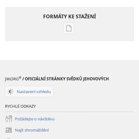
FORMÁTY KE STAŽENÍ
Formáty
poblikací
ke
stažení
PROBUĎTE
SE!
Listopad 2010
®
JW.ORG
/ OFICIÁLNÍ STRÁNKY SVĚDKŮ JEHOVOVÝCH
Nastavení vzhledu
RYCHLÉ ODKAZY
Požádejte o návštěvu
Najít shromáždění
(otevřeno
nové