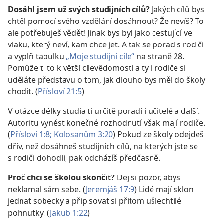
Dosáhl jsem už svých studijních cílů?
Jakých cílů bys
chtěl pomocí svého vzdělání dosáhnout? Že nevíš? To
ale potřebuješ vědět! Jinak bys byl jako cestující ve
vlaku, který neví, kam chce jet. A tak se poraď s rodiči
a vyplň tabulku
„Moje studijní cíle“
na straně 28.
Pomůže ti to k větší cílevědomosti a ty i rodiče si
uděláte představu o tom, jak dlouho bys měl do školy
chodit. (
Přísloví 21:5
)
V otázce délky studia ti určitě poradí i učitelé a další.
Autoritu vynést konečné rozhodnutí však mají rodiče.
(
Přísloví 1:8;
Kolosanům 3:20
) Pokud ze školy odejdeš
dřív, než dosáhneš studijních cílů, na kterých jste se
s rodiči dohodli, pak odcházíš předčasně.
Proč chci se školou skončit?
Dej si pozor, abys
neklamal sám sebe. (
Jeremjáš 17:9
) Lidé mají sklon
jednat sobecky a připisovat si přitom ušlechtilé
pohnutky. (
Jakub 1:22
)