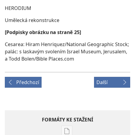
HERODIUM
Umělecká rekonstrukce
[Podpisky obrázku na straně 25]
Cesarea: Hiram Henriquez/National Geographic Stock;
palác: s laskavým svolením Israel Museum, Jerusalem,
a Todd Bolen/Bible Places.com
Předchozí
Další
FORMÁTY KE STAŽENÍ
Formáty