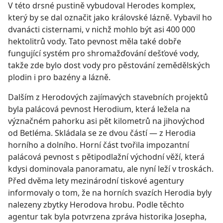
V této drsné pustině vybudoval Herodes komplex,
který by se dal označit jako královské lázně. Vybavil ho
dvanácti cisternami, v nichž mohlo být asi 400 000
hektolitrů vody. Tato pevnost měla také dobře
fungující systém pro shromažďování dešťové vody,
takže zde bylo dost vody pro pěstování zemědělských
plodin i pro bazény a lázně.
Dalším z Herodových zajímavých stavebních projektů
byla palácová pevnost Herodium, která ležela na
význačném pahorku asi pět kilometrů na jihovýchod
od Betléma. Skládala se ze dvou částí — z Herodia
horního a dolního. Horní část tvořila impozantní
palácová pevnost s pětipodlažní východní věží, která
kdysi dominovala panoramatu, ale nyní leží v troskách.
Před dvěma lety mezinárodní tiskové agentury
informovaly o tom, že na horních svazích Herodia byly
nalezeny zbytky Herodova hrobu. Podle těchto
agentur tak byla potvrzena zpráva historika Josepha,