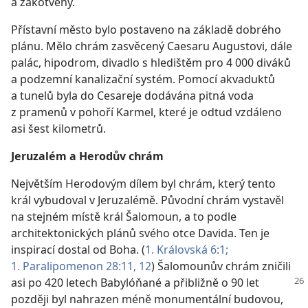
a zakotveny.
Přístavní město bylo postaveno na základě dobrého
plánu. Mělo chrám zasvěcený Caesaru Augustovi, dále
palác, hipodrom, divadlo s hledištěm pro 4 000 diváků
a podzemní kanalizační systém. Pomocí akvaduktů
a tunelů byla do Cesareje dodávána pitná voda
z pramenů v pohoří Karmel, které je odtud vzdáleno
asi šest kilometrů.
Jeruzalém a Herodův chrám
Největším Herodovým dílem byl chrám, který tento
král vybudoval v Jeruzalémě. Původní chrám vystavěl
na stejném místě král Šalomoun, a to podle
architektonických plánů svého otce Davida. Ten je
inspirací dostal od Boha. (
1. Královská 6:1;
1. Paralipomenon 28:11, 12
) Šalomounův chrám zničili
asi po 420 letech Babylóňané a přibližně o 90 let
později byl nahrazen méně monumentální budovou,