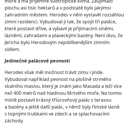
moře a má příjemné subtropické klima. Zaujímalo
plochu asi tisíc hektarů a v podstatě bylo jakýmsi
zahradním městem. Herodes v něm vystavěl rozsáhlou
zimní rezidenci. Vybudoval ji tak, že spojil tři paláce,
které postavil dříve, a vybavil je přijímacími síněmi,
lázněmi, zahradami a plaveckými bazény. Není divu, že
Jericho bylo Herodovým nejoblíbenějším zimním
sídlem.
Jedinečné palácové pevnosti
Herodes však měl možnost trávit zimu i jinde.
Vybudoval například pevnost na plošině strmého
skalního masivu, který je znám jako Masada a leží více
než 400 metrů nad hladinou Mrtvého moře. Na tomto
místě postavil krásný tříúrovňový palác s terasou
a bazény a ještě další palác, v němž byly římské lázně
s topnými trubkami ve zdech a se splachovacími
záchody.