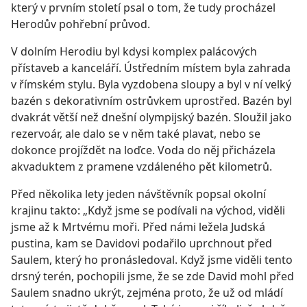
který v prvním století psal o tom, že tudy procházel
Herodův pohřební průvod.
V dolním Herodiu byl kdysi komplex palácových
přístaveb a kanceláří. Ústředním místem byla zahrada
v římském stylu. Byla vyzdobena sloupy a byl v ní velký
bazén s dekorativním ostrůvkem uprostřed. Bazén byl
dvakrát větší než dnešní olympijský bazén. Sloužil jako
rezervoár, ale dalo se v něm také plavat, nebo se
dokonce projíždět na loďce. Voda do něj přicházela
akvaduktem z pramene vzdáleného pět kilometrů.
Před několika lety jeden návštěvník popsal okolní
krajinu takto: „Když jsme se podívali na východ, viděli
jsme až k Mrtvému moři. Před námi ležela Judská
pustina, kam se Davidovi podařilo uprchnout před
Saulem, který ho pronásledoval. Když jsme viděli tento
drsný terén, pochopili jsme, že se zde David mohl před
Saulem snadno ukrýt, zejména proto, že už od mládí