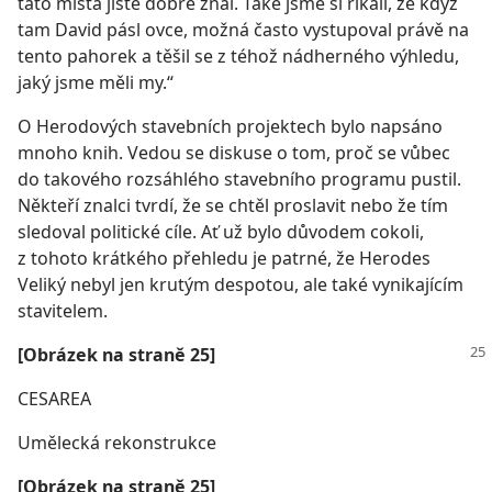
tato místa jistě dobře znal. Také jsme si říkali, že když
tam David pásl ovce, možná často vystupoval právě na
tento pahorek a těšil se z téhož nádherného výhledu,
jaký jsme měli my.“
O Herodových stavebních projektech bylo napsáno
mnoho knih. Vedou se diskuse o tom, proč se vůbec
do takového rozsáhlého stavebního programu pustil.
Někteří znalci tvrdí, že se chtěl proslavit nebo že tím
sledoval politické cíle. Ať už bylo důvodem cokoli,
z tohoto krátkého přehledu je patrné, že Herodes
Veliký nebyl jen krutým despotou, ale také vynikajícím
stavitelem.
[Obrázek na straně 25]
CESAREA
Umělecká rekonstrukce
[Obrázek na straně 25]