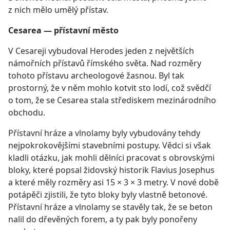
z nich mělo umělý přístav.
Cesarea — přístavní město
V Cesareji vybudoval Herodes jeden z největších
námořních přístavů římského světa. Nad rozměry
tohoto přístavu archeologové žasnou. Byl tak
prostorný, že v něm mohlo kotvit sto lodí, což svědčí
o tom, že se Cesarea stala střediskem mezinárodního
obchodu.
Přístavní hráze a vlnolamy byly vybudovány tehdy
nejpokrokovějšími stavebními postupy. Vědci si však
kladli otázku, jak mohli dělníci pracovat s obrovskými
bloky, které popsal židovský historik Flavius Josephus
a které měly rozměry asi 15 × 3 × 3 metry. V nové době
potápěči zjistili, že tyto bloky byly vlastně betonové.
Přístavní hráze a vlnolamy se stavěly tak, že se beton
nalil do dřevěných forem, a ty pak byly ponořeny