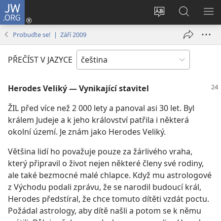
JW.ORG
Přihlásit
se
Změnit
Hledat
ZO
(otevřeno
jazyk
na
NA
Probuďte se! | Září 2009
nové
stránek
JW.ORG
okno)
PŘEČÍST V JAZYCE
Herodes Veliký — Vynikající stavitel
ŽIL před více než 2 000 lety a panoval asi 30 let. Byl
králem Judeje a k jeho království patřila i některá
okolní území. Je znám jako Herodes Veliký.
Většina lidí ho považuje pouze za žárlivého vraha,
který připravil o život nejen některé členy své rodiny,
ale také bezmocné malé chlapce. Když mu astrologové
z Východu podali zprávu, že se narodil budoucí král,
Herodes předstíral, že chce tomuto dítěti vzdát poctu.
Požádal astrology, aby dítě našli a potom se k němu