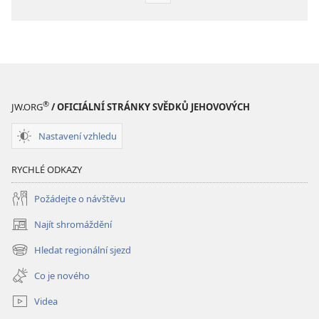
poblikací
ke
stažení
PROBUĎTE
SE!
Září 2009
®
JW.ORG
/ OFICIÁLNÍ STRÁNKY SVĚDKŮ JEHOVOVÝCH
Nastavení vzhledu
RYCHLÉ ODKAZY
Požádejte o návštěvu
Najít shromáždění
(otevřeno
nové
Hledat regionální sjezd
(otevřeno
okno)
nové
Co je nového
okno)
Videa