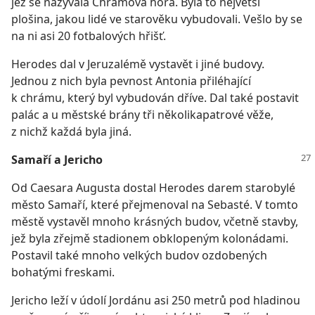
jež se nazývala Chrámová hora. Byla to největší
plošina, jakou lidé ve starověku vybudovali. Vešlo by se
na ni asi 20 fotbalových hřišť.
Herodes dal v Jeruzalémě vystavět i jiné budovy.
Jednou z nich byla pevnost Antonia přiléhající
k chrámu, který byl vybudován dříve. Dal také postavit
palác a u městské brány tři několikapatrové věže,
z nichž každá byla jiná.
Samaří a Jericho
Od Caesara Augusta dostal Herodes darem starobylé
město Samaří, které přejmenoval na Sebasté. V tomto
městě vystavěl mnoho krásných budov, včetně stavby,
jež byla zřejmě stadionem obklopeným kolonádami.
Postavil také mnoho velkých budov ozdobených
bohatými freskami.
Jericho leží v údolí Jordánu asi 250 metrů pod hladinou