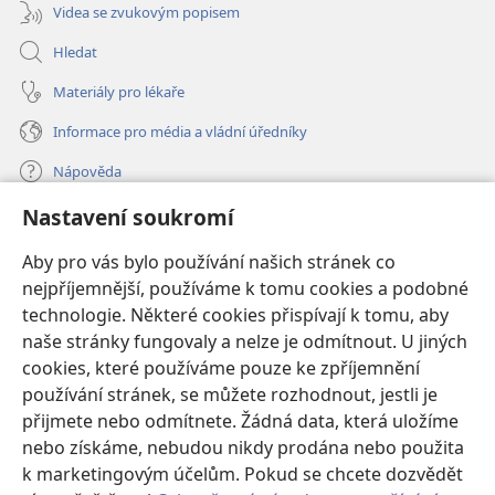
Videa se zvukovým popisem
Hledat
Materiály pro lékaře
Informace pro média a vládní úředníky
Nápověda
Nastavení soukromí
Dary
(otevřeno
nové
Aby pro vás bylo používání našich stránek co
okno)
nejpříjemnější, používáme k tomu cookies a podobné
ONLINE KNIHOVNA Strážné věže
(otevřeno
technologie. Některé cookies přispívají k tomu, aby
nové
®
JW Hub
naše stránky fungovaly a nelze je odmítnout. U jiných
okno)
(otevřeno
cookies, které používáme pouze ke zpříjemnění
nové
®
JW Library
okno)
používání stránek, se můžete rozhodnout, jestli je
přijmete nebo odmítnete. Žádná data, která uložíme
Watchtower Library
nebo získáme, nebudou nikdy prodána nebo použita
k marketingovým účelům. Pokud se chcete dozvědět