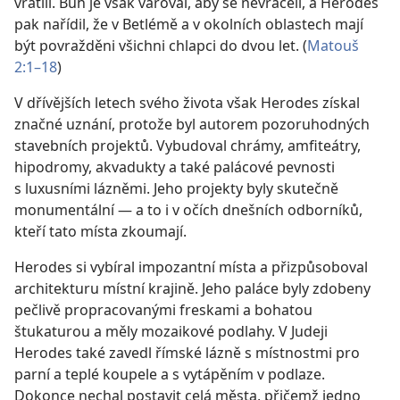
vrátili. Bůh je však varoval, aby se nevraceli, a Herodes
pak nařídil, že v Betlémě a v okolních oblastech mají
být povražděni všichni chlapci do dvou let. (
Matouš
2:1–18
)
V dřívějších letech svého života však Herodes získal
značné uznání, protože byl autorem pozoruhodných
stavebních projektů. Vybudoval chrámy, amfiteátry,
hipodromy, akvadukty a také palácové pevnosti
s luxusními lázněmi. Jeho projekty byly skutečně
monumentální — a to i v očích dnešních odborníků,
kteří tato místa zkoumají.
Herodes si vybíral impozantní místa a přizpůsoboval
architekturu místní krajině. Jeho paláce byly zdobeny
pečlivě propracovanými freskami a bohatou
štukaturou a měly mozaikové podlahy. V Judeji
Herodes také zavedl římské lázně s místnostmi pro
parní a teplé koupele a s vytápěním v podlaze.
Dokonce nechal postavit celá města, přičemž jedno