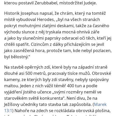
kterou postavil Zerubbabel, místodržitel Judeje.
Historik Josephus napsal, že chrám, který na tomtéž
místě vybudoval Herodes, „byl na všech stranách
pokryt mohutnými zlatými deskami, takže za časného
východu slunce z něj tryskala mocná ohnivá záře
a jako by slunečními paprsky odvracel oči těch, kteří jej
chtěli spatřit. Cizincům z dálky přicházejícím se jevil
jako zasněžená hora, protože tam, kde nebyl pozlacen,
byl bělostný.“
Na stavbě opěrných zdí, které byly na západní straně
dlouhé asi 500 metrů, pracovaly tisíce mužů. Obrovské
kameny, ze kterých byly zdi stavěny, nebyly spojovány
maltou. Jeden z nich vážil téměř 400 tun a podle
vyjádření jistého učence „svými rozměry neměl ve
starověkém světě konkurenta“. Není divu, že na
Ježíšovy učedníky tato stavba tak zapůsobila. (
Marek
13:1
) Nahoře na zdech se rozkládala obrovská plošina,