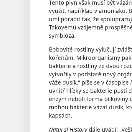
Tento plyn však musí být vázán
využít, například v amoniaku. 
umí poradit tak, že spolupracuj
Takovému vzájemně prospěšném
symbióza.
Bobovité rostliny vylučují zvláš
kořenům. Mikroorganismy pak 
bakterie a rostliny ze dvou rozd
vytvořily v podstatě nový orgá
váže dusík,“ píše se v časopise
uvnitř hlízky se bakterie pustí 
enzym neboli forma bílkoviny 
mohou bakterie vázat dusík, k
kapsách.
Natural History
dále uvádí: „Veš