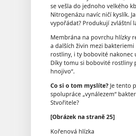
se vešla do jednoho velkého kb
Nitrogenázu navíc ničí kyslík. J
vypořádat? Produkují zvláštní lá
Membrána na povrchu hlízky r
a dalších živin mezi bakteriem
rostliny, i ty bobovité nakone
Díky tomu si bobovité rostliny
hnojivo“.
Co si o tom myslíte?
Je tento 
spolupráce „vynálezem“ bakterií
Stvořitele?
[Obrázek na straně 25]
Kořenová hlízka