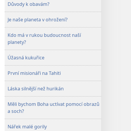
Srpen 2008
Důvody k obavám?
Je naše planeta v ohrožení?
Kdo má v rukou budoucnost naší
planety?
Úžasná kukuřice
První misionáři na Tahiti
Láska silnější než hurikán
Měli bychom Boha uctívat pomocí obrazů
a soch?
Nářek malé gorily