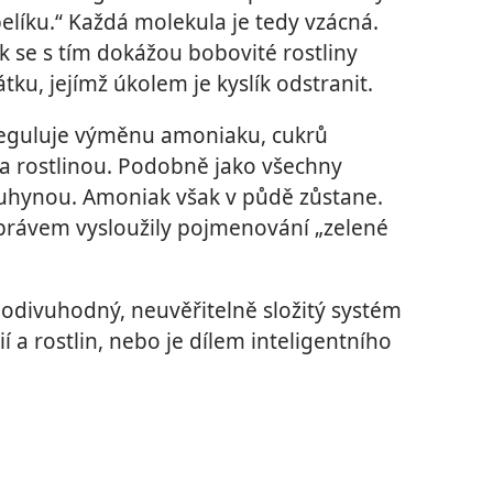
elíku.“ Každá molekula je tedy vzácná.
ak se s tím dokážou bobovité rostliny
tku, jejímž úkolem je kyslík odstranit.
eguluje výměnu amoniaku, cukrů
i a rostlinou. Podobně jako všechny
c uhynou. Amoniak však v půdě zůstane.
 právem vysloužily pojmenování „zelené
podivuhodný, neuvěřitelně složitý systém
 a rostlin, nebo je dílem inteligentního