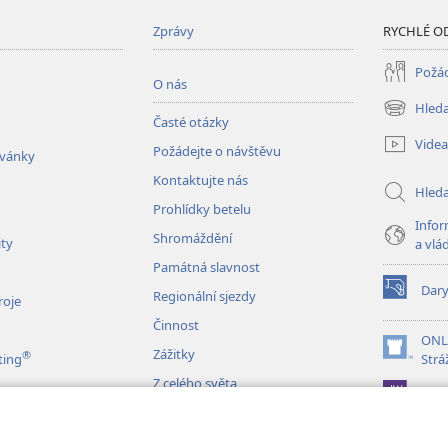
Zprávy
RYCHLÉ O
Požád
O nás
Hleda
(otevřeno
Časté otázky
nové
Videa
Požádejte o návštěvu
okno)
zvánky
Kontaktujte nás
Hled
Prohlídky betelu
Infor
Shromáždění
ity
a vlá
Památná slavnost
Dar
Regionální sjezdy
(otevřeno
roje
nové
Činnost
okno)
ONL
Zážitky
®
(otevřeno
ting
Strá
nové
Z celého světa
JW L
okno)
izace