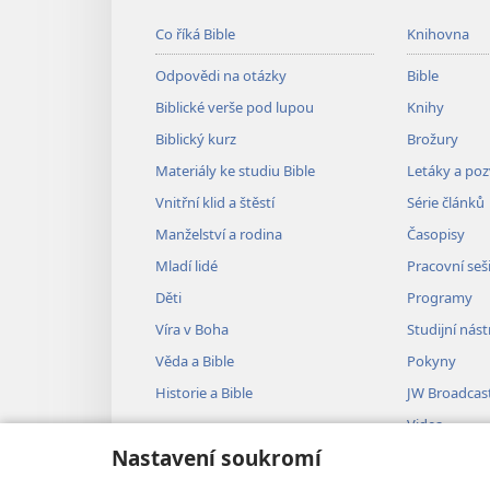
Co říká Bible
Knihovna
Odpovědi na otázky
Bible
Biblické verše pod lupou
Knihy
Biblický kurz
Brožury
Materiály ke studiu Bible
Letáky a po
Vnitřní klid a štěstí
Série článků
Manželství a rodina
Časopisy
Mladí lidé
Pracovní seš
Děti
Programy
Víra v Boha
Studijní nást
Věda a Bible
Pokyny
Historie a Bible
JW Broadcas
Videa
Nastavení soukromí
Hudba
Audiodramat