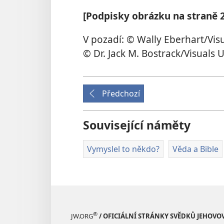
[Podpisky obrázku na straně 
V pozadí: © Wally Eberhart/Vis
© Dr. Jack M. Bostrack/Visuals 
Předchozí
Související náměty
Vymyslel to někdo?
Věda a Bible
®
JW.ORG
/ OFICIÁLNÍ STRÁNKY SVĚDKŮ JEHOVO