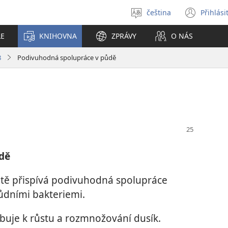
čeština
Přihlási
Vybrat
(ote
jazyk
nové
LE
KNIHOVNA
ZPRÁVY
O NÁS
okno
8
Podivuhodná spolupráce v půdě
dě
netě přispívá podivuhodná spolupráce
půdními bakteriemi.
ebuje k růstu a rozmnožování dusík.