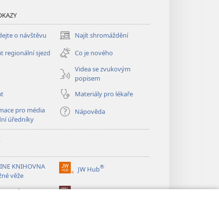
DKAZY
ejte o návštěvu
Najít shromáždění
(otevřeno
nové
t regionální sjezd
Co je nového
okno)
Videa se zvukovým
popisem
at
Materiály pro lékaře
mace pro média
Nápověda
dní úředníky
y
INE KNIHOVNA
®
JW Hub
(otevřeno
žné věže
nové
®
okno)
ibrary
Watchtower Library