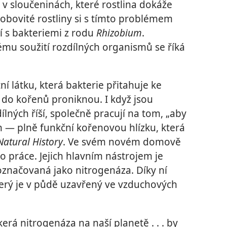
 v sloučeninách, které rostlina dokáže
Bobovité rostliny si s tímto problémem
í s bakteriemi z rodu
Rhizobium
.
u soužití rozdílných organismů se říká
tní látku, která bakterie přitahuje ke
do kořenů proniknou. I když jsou
ílných říší, společně pracují na tom, „aby
n — plně funkční kořenovou hlízku, která
Natural History
. Ve svém novém domově
do práce. Jejich hlavním nástrojem je
označovaná jako nitrogenáza. Díky ní
terý je v půdě uzavřený ve vzduchových
kerá nitrogenáza na naší planetě . . . by