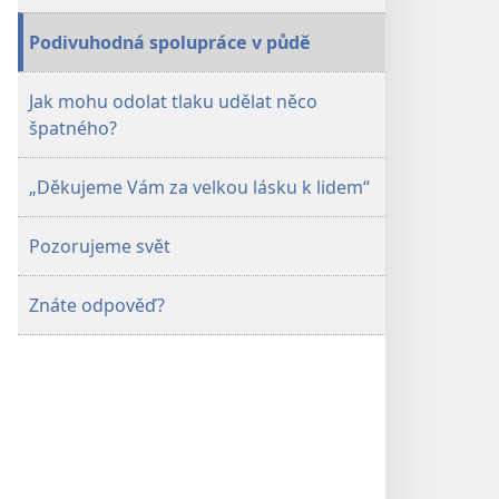
Podivuhodná spolupráce v půdě
Jak mohu odolat tlaku udělat něco
špatného?
„Děkujeme Vám za velkou lásku k lidem“
Pozorujeme svět
Znáte odpověď?