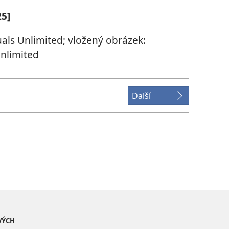
25]
uals Unlimited; vložený obrázek:
Unlimited
Další
VÝCH