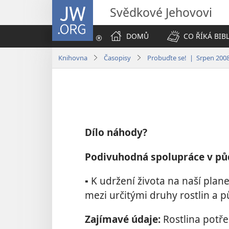
JW.ORG
Svědkové Jehovovi
DOMŮ
CO ŘÍKÁ BIB
Knihovna
Časopisy
Probuďte se! | Srpen 200
Dílo náhody?
Podivuhodná spolupráce v pů
▪ K udržení života na naší pla
mezi určitými druhy rostlin a 
Zajímavé údaje:
Rostlina potř