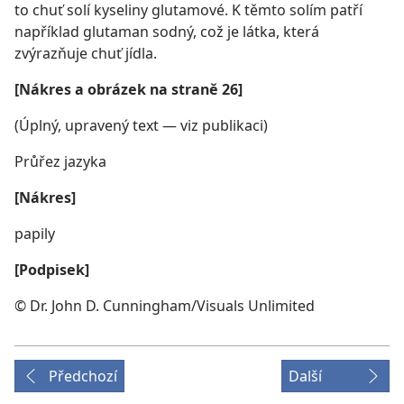
to chuť solí kyseliny glutamové. K těmto solím patří
například glutaman sodný, což je látka, která
zvýrazňuje chuť jídla.
[Nákres a obrázek na straně 26]
(Úplný, upravený text — viz publikaci)
Průřez jazyka
[Nákres]
papily
[Podpisek]
© Dr. John D. Cunningham/Visuals Unlimited
Předchozí
Další