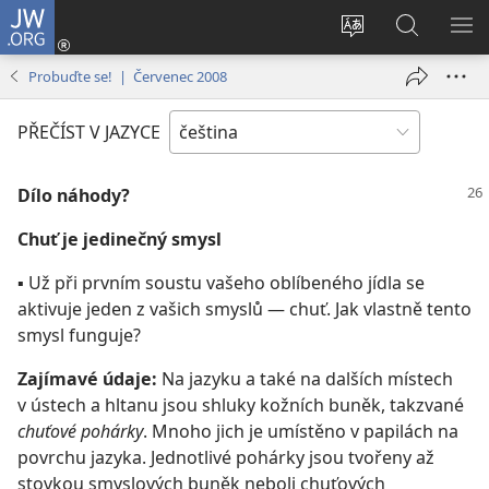
JW.ORG
Přihlásit
se
Změnit
Hledat
ZO
(otevřeno
jazyk
na
NA
Probuďte se! | Červenec 2008
nové
stránek
JW.ORG
okno)
PŘEČÍST V JAZYCE
Dílo náhody?
Chuť je jedinečný smysl
▪ Už při prvním soustu vašeho oblíbeného jídla se
aktivuje jeden z vašich smyslů — chuť. Jak vlastně tento
smysl funguje?
Zajímavé údaje:
Na jazyku a také na dalších místech
v ústech a hltanu jsou shluky kožních buněk, takzvané
chuťové pohárky
. Mnoho jich je umístěno v papilách na
povrchu jazyka. Jednotlivé pohárky jsou tvořeny až
stovkou smyslových buněk neboli chuťových