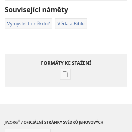
Související náměty
Vymyslel to někdo?
Věda a Bible
FORMÁTY KE STAŽENÍ
Formáty
poblikací
ke
stažení
PROBUĎTE
SE!
Červenec 2008
®
JW.ORG
/ OFICIÁLNÍ STRÁNKY SVĚDKŮ JEHOVOVÝCH