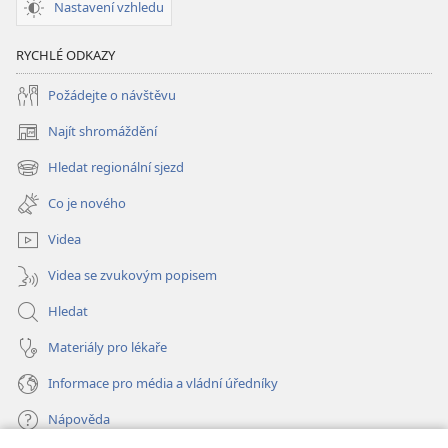
Nastavení vzhledu
RYCHLÉ ODKAZY
Požádejte o návštěvu
Najít shromáždění
(otevřeno
nové
Hledat regionální sjezd
(otevřeno
okno)
nové
Co je nového
okno)
Videa
Videa se zvukovým popisem
Hledat
Materiály pro lékaře
Informace pro média a vládní úředníky
Nápověda