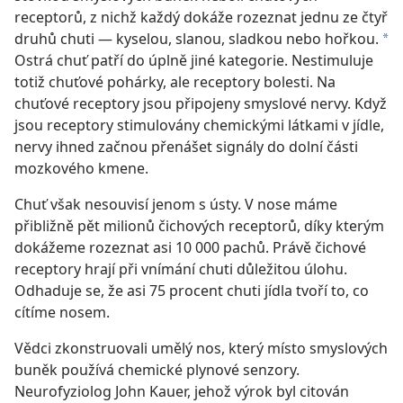
receptorů, z nichž každý dokáže rozeznat jednu ze čtyř
druhů chuti — kyselou, slanou, sladkou nebo hořkou.
*
Ostrá chuť patří do úplně jiné kategorie. Nestimuluje
totiž chuťové pohárky, ale receptory bolesti. Na
chuťové receptory jsou připojeny smyslové nervy. Když
jsou receptory stimulovány chemickými látkami v jídle,
nervy ihned začnou přenášet signály do dolní části
mozkového kmene.
Chuť však nesouvisí jenom s ústy. V nose máme
přibližně pět milionů čichových receptorů, díky kterým
dokážeme rozeznat asi 10 000 pachů. Právě čichové
receptory hrají při vnímání chuti důležitou úlohu.
Odhaduje se, že asi 75 procent chuti jídla tvoří to, co
cítíme nosem.
Vědci zkonstruovali umělý nos, který místo smyslových
buněk používá chemické plynové senzory.
Neurofyziolog John Kauer, jehož výrok byl citován