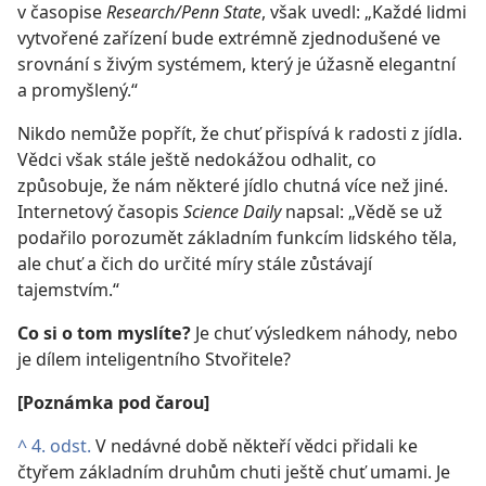
v časopise
Research/Penn State
, však uvedl: „Každé lidmi
vytvořené zařízení bude extrémně zjednodušené ve
srovnání s živým systémem, který je úžasně elegantní
a promyšlený.“
Nikdo nemůže popřít, že chuť přispívá k radosti z jídla.
Vědci však stále ještě nedokážou odhalit, co
způsobuje, že nám některé jídlo chutná více než jiné.
Internetový časopis
Science Daily
napsal: „Vědě se už
podařilo porozumět základním funkcím lidského těla,
ale chuť a čich do určité míry stále zůstávají
tajemstvím.“
Co si o tom myslíte?
Je chuť výsledkem náhody, nebo
je dílem inteligentního Stvořitele?
[Poznámka pod čarou]
^
4. odst.
V nedávné době někteří vědci přidali ke
čtyřem základním druhům chuti ještě chuť umami. Je