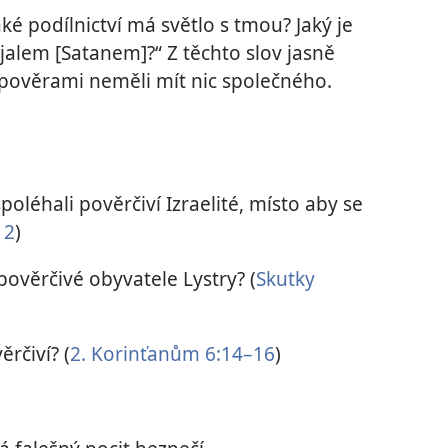
aké podílnictví má světlo s tmou? Jaký je
jalem [Satanem]?“ Z těchto slov jasně
s pověrami neměli mít nic společného.
poléhali pověrčiví Izraelité, místo aby se
12
)
pověrčivé obyvatele Lystry? (
Skutky
ěrčiví? (
2. Korinťanům 6:14–16
)