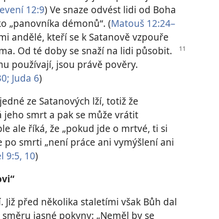
evení 12:9
) Ve snaze odvést lidi od Boha
ako „panovníka démonů“. (
Matouš 12:24–
imi andělé, kteří se k Satanově vzpouře
a. Od té doby se snaží na lidi působit.
mu používají, jsou právě pověry.
0;
Juda 6
)
edné ze Satanových lží, totiž že
á jeho smrt a pak se může vrátit
le ale říká, že „pokud jde o mrtvé, ti si
 po smrti „není práce ani vymýšlení ani
l 9:5,
10
)
vi“
 Již před několika staletími však Bůh dal
o směru jasné pokyny: „Neměl by se