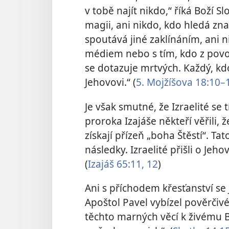
v tobě najít nikdo,“ říká Boží 
magii, ani nikdo, kdo hledá zna
spoutává jiné zaklínáním, ani ni
médiem nebo s tím, kdo z povol
se dotazuje mrtvých. Každý, kd
Jehovovi.“ (
5. Mojžíšova 18:10–
Je však smutné, že Izraelité se 
proroka Izajáše někteří věřili, 
získají přízeň „boha Štěstí“. 
následky. Izraelité přišli o Jeh
(
Izajáš 65:11, 12
)
Ani s příchodem křesťanství se
Apoštol Pavel vybízel pověrčivé
těchto marných věcí k živému B