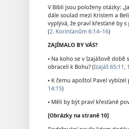
V Bibli jsou položeny otázky: „J
dále soulad mezi Kristem a Beli
vyplývá, že praví křesťané by 
(
2. Korinťanům 6:14–16
)
ZAJÍMALO BY VÁS?
▪ Na koho se v Izajášově době s
obraceli k Bohu? (
Izajáš 65:11, 
▪ K čemu apoštol Pavel vybízel 
14:15
)
▪ Měli by být praví křesťané pov
[Obrázky na straně 10]