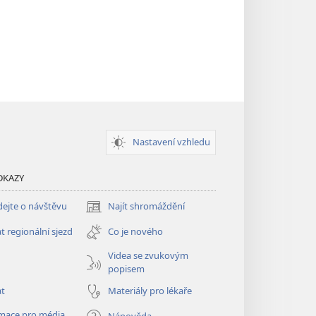
Nastavení vzhledu
DKAZY
ejte o návštěvu
Najít shromáždění
(otevřeno
nové
t regionální sjezd
Co je nového
okno)
Videa se zvukovým
popisem
at
Materiály pro lékaře
mace pro média