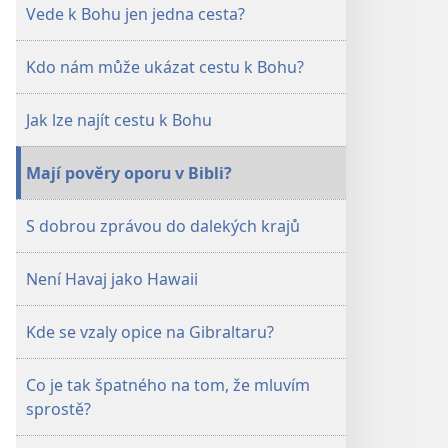
Březen 2008
Vede k Bohu jen jedna cesta?
Kdo nám může ukázat cestu k Bohu?
Jak lze najít cestu k Bohu
Mají pověry oporu v Bibli?
S dobrou zprávou do dalekých krajů
Není Havaj jako Hawaii
Kde se vzaly opice na Gibraltaru?
Co je tak špatného na tom, že mluvím
sprostě?