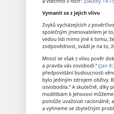
a všechno v nich“. (
Skutky 14:1
Vymanit se z jejich vlivu
Zvyků vycházejících z pověrčivos
společným jmenovatelem je to, 
vedou lidi mimo jiné k tomu, ž
zodpovědnost, svádí je na to, ž
Mnozí se však z vlivu pověr dok
a pravda vás osvobodí.“ (
Jan 8
předpovídání budoucnosti věnov
bylo jediným zdrojem obživy. B
osvobodila.“ A skutečně, díky
modlitbám k Jehovovi můžeme z
pomůže uvažovat racionálně, 
a vyhneme se zbytečným prob