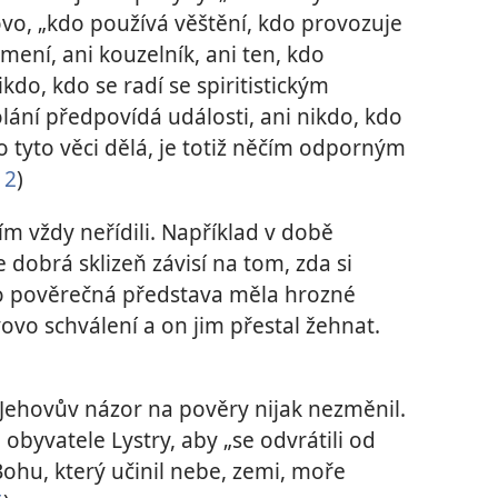
Slovo, „kdo používá věštění, kdo provozuje
mení, ani kouzelník, ani ten, kdo
kdo, kdo se radí se spiritistickým
ání předpovídá události, ani nikdo, kdo
o tyto věci dělá, je totiž něčím odporným
12
)
tím vždy neřídili. Například v době
že dobrá sklizeň závisí na tom, zda si
Tato pověrečná představa měla hrozné
ovovo schválení a on jim přestal žehnat.
 Jehovův názor na pověry nijak nezměnil.
 obyvatele Lystry, aby „se odvrátili od
ohu, který učinil nebe, zemi, moře