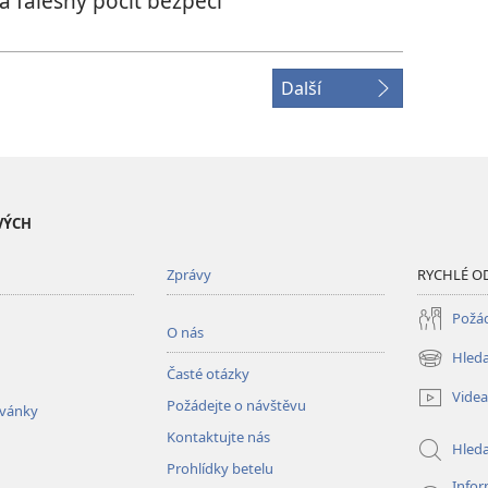
 falešný pocit bezpečí
Další
VÝCH
Zprávy
RYCHLÉ O
Požád
O nás
Hleda
(otevřeno
Časté otázky
nové
Videa
Požádejte o návštěvu
okno)
zvánky
Kontaktujte nás
Hled
Prohlídky betelu
Infor