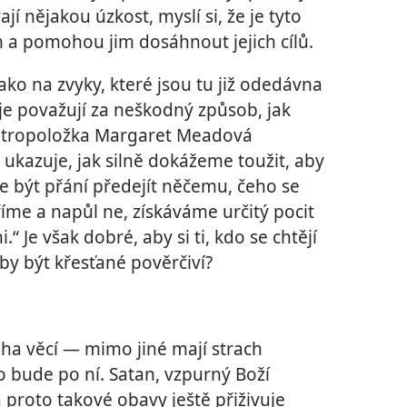
vají nějakou úzkost, myslí si, že je tyto
 a pomohou jim dosáhnout jejich cílů.
jako na zvyky, které jsou tu již odedávna
 je považují za neškodný způsob, jak
á antropoložka Margaret Meadová
kazuje, jak silně dokážeme toužit, aby
e být přání předejít něčemu, čeho se
íme a napůl ne, získáváme určitý pocit
.“ Je však dobré, aby si ti, kdo se chtějí
i by být křesťané pověrčiví?
ha věcí — mimo jiné mají strach
o bude po ní. Satan, vzpurný Boží
 a proto takové obavy ještě přiživuje