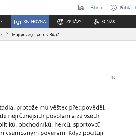
čeština
Přihlási
Vybrat
(ote
jazyk
nové
LE
KNIHOVNA
ZPRÁVY
O NÁS
okno
08
Mají pověry oporu v Bibli?
etadla, protože mu věštec předpověděl,
idé nejrůznějších povolání a ze všech
olitiků, obchodníků, herců, sportovců
ěří všemožným pověrám. Když pociťují