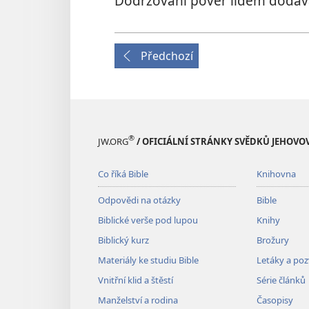
Dodržování pověr lidem dodává
Předchozí
®
JW.ORG
/ OFICIÁLNÍ STRÁNKY SVĚDKŮ JEHOVO
Co říká Bible
Knihovna
Odpovědi na otázky
Bible
Biblické verše pod lupou
Knihy
Biblický kurz
Brožury
Materiály ke studiu Bible
Letáky a po
Vnitřní klid a štěstí
Série článků
Manželství a rodina
Časopisy