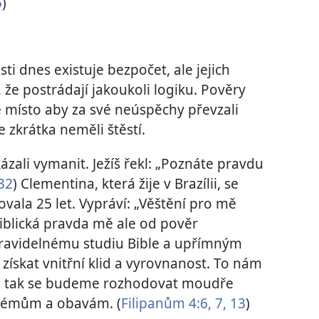
5
)
ti dnes existuje bezpočet, ale jejich
že postrádají jakoukoli logiku. Pověry
e místo aby za své neúspěchy převzali
e zkrátka neměli štěstí.
ázali vymanit. Ježíš řekl: „Poznáte pravdu
:32
) Clementina, která žije v Brazílii, se
ala 25 let. Vypráví: „Věštění pro mě
iblická pravda mě ale od pověr
 pravidelnému studiu Bible a upřímným
ískat vnitřní klid a vyrovnanost. To nám
a tak se budeme rozhodovat moudře
lémům a obavám. (
Filipanům 4:6, 7,
13
)