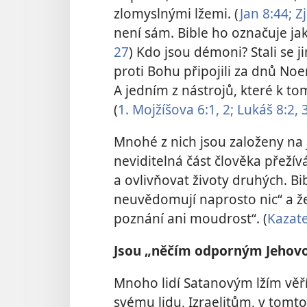
zlomyslnými lžemi. (
Jan 8:44;
Zj
není sám. Bible ho označuje j
27
) Kdo jsou démoni? Stali se j
proti Bohu připojili
za dnů Noem
A jedním z nástrojů, které k to
(
1. Mojžíšova 6:1, 2;
Lukáš 8:2,
3
Mnohé z nich jsou založeny na j
neviditelná část člověka přežív
a ovlivňovat životy druhých. Bib
neuvědomují naprosto nic“ a že
poznání ani moudrost“. (
Kazate
Jsou „něčím odporným Jehovo
Mnoho lidí Satanovým lžím věří.
svému lidu, Izraelitům, v tomt