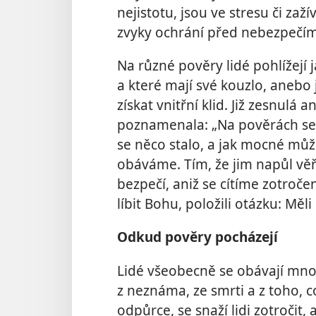
nejistotu, jsou ve stresu či zaží
zvyky ochrání před nebezpečím
Na různé pověry lidé pohlížejí 
a které mají své kouzlo, anebo
získat vnitřní klid. Již zesnul
poznamenala: „Na pověrách se u
se něco stalo, a jak mocné můž
obáváme. Tím, že jim napůl věř
bezpečí, aniž se cítíme zotročeni
líbit Bohu, položili otázku: Měl
Odkud pověry pocházejí
Lidé všeobecně se obávají mno
z neznáma, ze smrti a z toho, c
odpůrce, se snaží lidi zotročit,