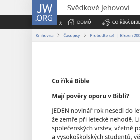
JW.ORG
Svědkové Jehovovi
DOMŮ
CO ŘÍKÁ BIB
Knihovna
Časopisy
Probuďte se! | Březen 20
Co říká Bible
Mají pověry oporu v Bibli?
JEDEN novinář rok nesedl do l
že zemře při letecké nehodě. L
společenských vrstev, včetně p
a vysokoškolských studentů, v