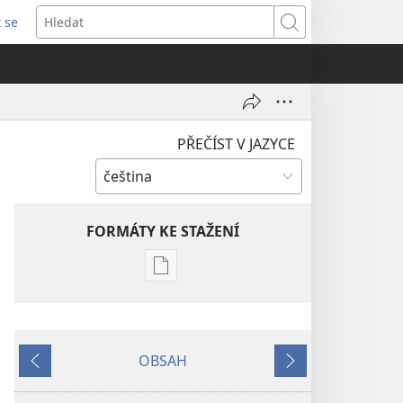
t se
vřeno
Hledat
)
PŘEČÍST V JAZYCE
FORMÁTY KE STAŽENÍ
Formáty
poblikací
ke
stažení
OBSAH
PROBUĎTE
Předchozí
Další
SE!