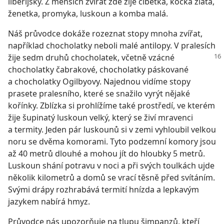
liberijský. Z menších zvířat zde žije cibetka, kočka zlatá,
ženetka, promyka, luskoun a komba malá.
Náš průvodce dokáže rozeznat stopy mnoha zvířat,
například chocholatky neboli malé antilopy. V pralesích
žije sedm druhů
chocholatek, včetně vzácné
chocholatky čabrakové, chocholatky páskované
a chocholatky Ogilbyovy. Najednou vidíme stopy
prasete pralesního, které se snažilo vyrýt nějaké
kořínky. Zblízka si prohlížíme také prostředí, ve kterém
žije šupinatý luskoun velký, který se živí mravenci
a termity. Jeden pár luskounů si v zemi vyhloubil velkou
noru se dvěma komorami. Tyto podzemní komory jsou
až 40 metrů dlouhé a mohou jít do hloubky 5 metrů.
Luskoun shání potravu v noci a při svých toulkách ujde
několik kilometrů a domů se vrací těsně před svítáním.
Svými drápy rozhrabává termití hnízda a lepkavým
jazykem nabírá hmyz.
Průvodce nás upozorňuje na tlupu šimpanzů, kteří