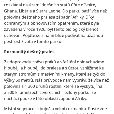
rozkládal na území dnešních států Côte d’Ivoire,
Ghana, Libérie a Sierra Leone. Do parku patří více než
polovina deštného pralesa západní Afriky. Díky
ochranným a obnovovacím opatřením, která byla
zavedena v roce 1926, byl tento biologický klenot
uchován. Pojďte se s námi blíže podívat na úžasnou
pestrost života v tomto parku.
Rozmanitý deštný prales
Za doprovodu zpěvu ptáků a vřeštění opic vcházíme
hlouběji a hlouběji do pralesa a s úctou vzhlížíme ke
starým stromům s masivními kmeny, které se tyčí do
výšky 60 metrů. Náš průvodce nám vypráví, že více než
polovina z 1 300 druhů rostlin, které se vyskytují na
3 500 kilometrech čtverečních rozlohy parku, se
nachází pouze v této oblasti západní Afriky.
Místní vegetace je bujná a velmi rozmanitá. Roste zde