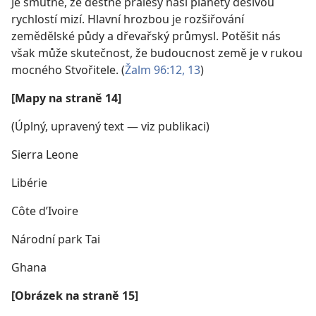
Je smutné, že deštné pralesy naší planety děsivou
rychlostí mizí. Hlavní hrozbou je rozšiřování
zemědělské půdy a dřevařský průmysl. Potěšit nás
však může skutečnost, že budoucnost země je v rukou
mocného Stvořitele. (
Žalm 96:12, 13
)
[Mapy na straně 14]
(Úplný, upravený text — viz publikaci)
Sierra Leone
Libérie
Côte d’Ivoire
Národní park Tai
Ghana
[Obrázek na straně 15]