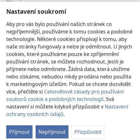
Nastavení soukromí
Dary
(otevřeno
nové
Aby pro vás bylo používání našich stránek co
okno)
nejpříjemnější, používáme k tomu cookies a podobné
ONLINE KNIHOVNA Strážné věže
(otevřeno
technologie. Některé cookies přispívají k tomu, aby
nové
®
JW Hub
naše stránky fungovaly a nelze je odmítnout. U jiných
okno)
(otevřeno
cookies, které používáme pouze ke zpříjemnění
nové
®
JW Library
okno)
používání stránek, se můžete rozhodnout, jestli je
přijmete nebo odmítnete. Žádná data, která uložíme
Watchtower Library
nebo získáme, nebudou nikdy prodána nebo použita
k marketingovým účelům. Pokud se chcete dozvědět
více, přečtěte si
Celosvětové zásady pro používání
souborů cookie a podobných technologií
. Svá
Copyright
© 2026 Watch Tower Bible and Tract Society of Pennsylvania.
nastavení si můžete kdykoli přizpůsobit v
Nastavení
PODMÍNKY POUŽITÍ
|
OCHRANA SOUKROMÍ
|
NASTAVENÍ
ochrany osobních údajů
.
Zo
SOUKROMÍ
o
Přijmout
Nepřijmout
Přizpůsobit