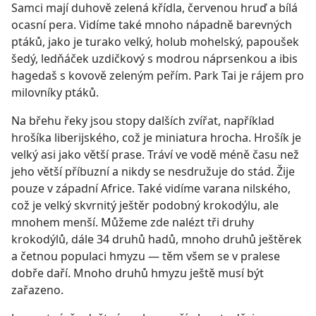
Samci mají duhově zelená křídla, červenou hruď a bílá
ocasní pera. Vidíme také mnoho nápadně barevných
ptáků, jako je turako velký, holub mohelský, papoušek
šedý, ledňáček uzdičkový s modrou náprsenkou a ibis
hagedaš s kovově zeleným peřím. Park Tai je rájem pro
milovníky ptáků.
Na břehu řeky jsou stopy dalších zvířat, například
hrošíka liberijského, což je miniatura hrocha. Hrošík je
velký asi jako větší prase. Tráví ve vodě méně času než
jeho větší příbuzní a nikdy se nesdružuje do stád. Žije
pouze v západní Africe. Také vidíme varana nilského,
což je velký skvrnitý ještěr podobný krokodýlu, ale
mnohem menší. Můžeme zde nalézt tři druhy
krokodýlů, dále 34 druhů hadů, mnoho druhů ještěrek
a četnou populaci hmyzu — těm všem se v pralese
dobře daří. Mnoho druhů hmyzu ještě musí být
zařazeno.