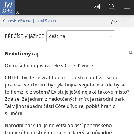
JW.ORG
Přihlásit
se
Změnit
Hledat
ZO
(otevřeno
jazyk
na
NA
Probuďte se! | 8. září 2004
nové
stránek
JW.ORG
okno)
PŘEČÍST V JAZYCE
Nedotčený ráj
Od našeho dopisovatele v Côte d’Ivoire
CHTĚLI byste se vrátit do minulosti a podívat se do
pralesa, ve kterém by byla bujná vegetace a kde by se
to hemžilo životem? Existuje ještě nějaké takové místo?
Zdá se, že jedním z nedotčených míst je národní park
Tai v jihozápadní části Côte d’Ivoire, poblíž hranic
s Libérií.
Národní park Tai je největší oblastí panenského
tropického deštného pralesa, který se původně