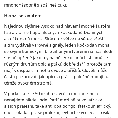
mnohonásobně sladší než cukr.
Hemží se životem
Najednou slyšíme vysoko nad hlavami mocné šustění
listí a vidíme tlupu hlučných kočkodanů Dianiných
a kočkodanů mona. Skáčou z větve na větev, vřeští
a tím vydávají varovné signály. Jeden kočkodan mona
se svými komickými bíle žíhanými tvářemi na nás hledí
stejně upřeně jako my na něj. V korunách stromů se
různým druhům opic a ptáků dobře daří, protože tam
mají k dispozici mnoho ovoce a oříšků. Člověk může
často pozorovat, jak opice a ptáci společně hodují na
témže ovocném stromě.
V parku Tai žije 50 druhů savců, a mnohé z nich
nenajdete nikde jinde. Patří mezi ně buvol africký
a slon pralesní, také antilopa bongo, štětkoun africký,
chocholatka, prase pralesní, levhart skvrnitý a hrošík