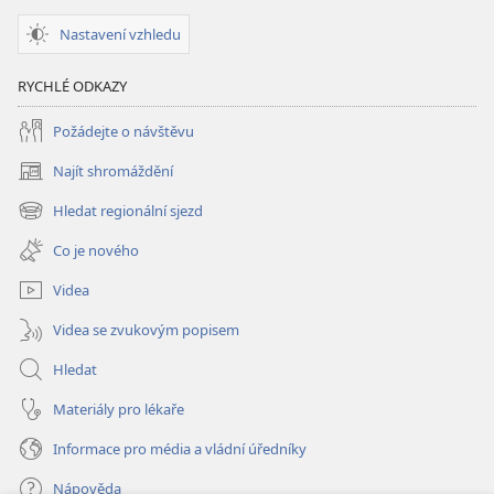
Nastavení vzhledu
RYCHLÉ ODKAZY
Požádejte o návštěvu
Najít shromáždění
(otevřeno
nové
Hledat regionální sjezd
(otevřeno
okno)
nové
Co je nového
okno)
Videa
Videa se zvukovým popisem
Hledat
Materiály pro lékaře
Informace pro média a vládní úředníky
Nápověda