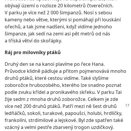
obývají území o rozloze 20 kilometrů čtverečních.
V parku je více než 2 000 šimpanzů. Nosí s sebou
kameny nebo větve, kterými si pomáhají při louskání
ořechů, a tak jsme nadšeni, když vidíme jednoho
šimpanze, jak sedí na zemi asi pět metrů od nás
a tříská větví do skořápky.
Ráj pro milovníky ptáků
Druhý den se na kanoi plavíme po řece Hana.
Průvodce klidně pádluje a přitom pojmenovává mnoho
druhů ptáků, které cestou vidíme. Také slyšíme
zoborožce hrubozobého, kterého lze snadno poznat
podle zvuku křídel a pronikavého skřeku. V parku Tai
žije sedm z mnoha druhů zoborožce. Celkem je zde
více než 200 druhů ptáků. Patří mezi ně šest druhů
ledňáčků, sokoli, turakové, papoušci, holubi, hrdličky,
frankolíni, strdimilové a lejskové. Byl zde spatřen také
vzácný a velmi pestře zbarvený trogon uzdičkový.