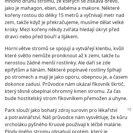
mnoho druhů stromů, ze kterých se získává dřevo,
jako je mahagon, eben, dabéma a makore. Některé
kořeny rostou do délky 15 metrů a vyčnívají metr nad
zem, takže když je překračujeme, musíme dělat velké
kroky. Mezi kořeny někdy zvířata hledají úkryt před
dravci nebo před bouří a lijákem.
Horní větve stromů se spojují a vytvářejí klenbu, kvůli
které světlo nemůže proniknout až k zemi, takže tu
nerostou žádné menší rostlinky. Ale daří se zde
epifytům a liánám. Některé popínavé rostliny šplhají
po stromech a mají je jako oporu, obepnou je, a časem
dokonce zadusí. Průvodce nám ukázal fíkovník škrtič,
který těsně obepínal ohromný kmen stromu. Za čas
bude hostitelský strom fíkovníkem přemožen a uhyne.
Park slouží jako bohatý zdroj surovin pro lékařství
a potravinářství. Náš průvodce nám vysvětluje, že kůru
vrcholáku pyšného Kruové používají k léčbě malárie.
Plody jiného stromu obsahují protein, který je