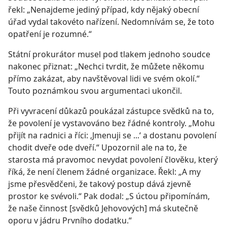
řekl: „Nenajdeme jediný případ, kdy nějaký obecní
úřad vydal takovéto nařízení. Nedomnívám se, že toto
opatření je rozumné.“
Státní prokurátor musel pod tlakem jednoho soudce
nakonec přiznat: „Nechci tvrdit, že můžete někomu
přímo zakázat, aby navštěvoval lidi ve svém okolí.“
Touto poznámkou svou argumentaci ukončil.
Při vyvracení důkazů poukázal zástupce svědků na to,
že povolení je vystavováno bez řádné kontroly. „Mohu
přijít na radnici a říci: ‚Jmenuji se ...‘ a dostanu povolení
chodit dveře ode dveří.“ Upozornil ale na to, že
starosta má pravomoc nevydat povolení člověku, který
říká, že není členem žádné organizace. Řekl: „A my
jsme přesvědčeni, že takový postup dává zjevně
prostor ke svévoli.“ Pak dodal: „S úctou připomínám,
že naše činnost [svědků Jehovových] má skutečně
oporu v jádru Prvního dodatku.“