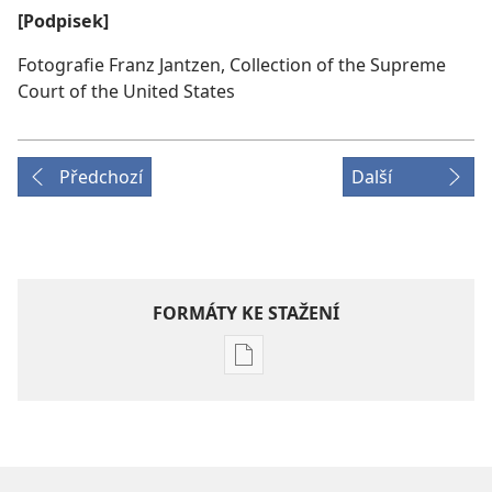
[Podpisek]
Fotografie Franz Jantzen, Collection of the Supreme
Court of the United States
Předchozí
Další
FORMÁTY KE STAŽENÍ
Formáty
poblikací
ke
stažení
ČASOPISY