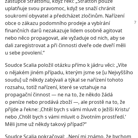
zástupce Strattonu, když řekl: „Stratton pouze
uplatňuje svou pravomoc, když se snaží chránit
soukromí obyvatel a předcházet zločinům. Nařízení
obce o zákazu podomního prodeje a vybírání
finančních darů nezakazuje lidem osobně agitovat
nebo něco propagovat, ale vyžaduje od nich, aby se
dali zaregistrovat a při činnosti dveře ode dveří měli
u sebe povolení.“
Soudce Scalia položil otázku přímo k jádru věci: „Víte
o nějakém jiném případu, kterým jsme se [u Nejvyššího
soudu] už někdy zabývali a týkal se nařízení tohoto
rozsahu, totiž nařízení, které se vztahuje na
propagační činnost — ne na to, že někdo žádá
o peníze nebo prodává zboží —, ale prostě na to, že
přijde a řekne: ‚Chtěl bych s vámi mluvit o Ježíši Kristu‘
nebo ‚Chtěl bych s vámi mluvit o životním prostředí.‘
Měli jsme už někdy takový případ?“
Soudce Scalia pokračoval: „Není mi známo, že bychom