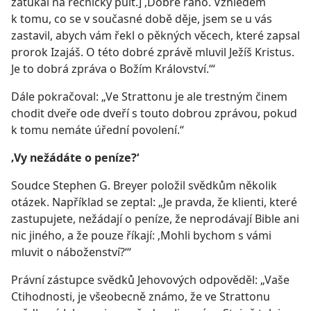
zaťukal na řečnický pult.] ‚Dobré ráno. Vzhledem
k tomu, co se v současné době děje, jsem se u vás
zastavil, abych vám řekl o pěkných věcech, které zapsal
prorok Izajáš. O této dobré zprávě mluvil Ježíš Kristus.
Je to dobrá zpráva o Božím Království.‘“
Dále pokračoval: „Ve Strattonu je ale trestným činem
chodit dveře ode dveří s touto dobrou zprávou, pokud
k tomu nemáte úřední povolení.“
‚Vy nežádáte o peníze?‘
Soudce Stephen G. Breyer položil svědkům několik
otázek. Například se zeptal: „Je pravda, že klienti, které
zastupujete, nežádají o peníze, že neprodávají Bible ani
nic jiného, a že pouze říkají: ‚Mohli bychom s vámi
mluvit o náboženství?‘“
Právní zástupce svědků Jehovových odpověděl: „Vaše
Ctihodnosti, je všeobecně známo, že ve Strattonu