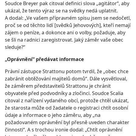
Soudce Breyer pak citoval definici slova „agitátor“, aby
ukázal, že tento výraz se na svědky nedá uplatnit.
A dodal: „Ve vašem přípravném spisu jsem se nedočetl,
proč se od těchto lidí [svědků Jehovových], kteří nemají
zájem o peníze, a dokonce ani o volby, požaduje, aby
se šli na radnici zaregistrovat. Jaký záměr vaše obec
sleduje?“
„Oprávnění“ předávat informace
Právní zástupce Strattonu potom tvrdil, že „obec chce
zabránit obtěžování majitelů domů“. Dále vysvětloval,
že záměrem představitelů Strattonu je chránit
obyvatele před podvodníky a zločinci. Soudce Scalia
citoval z nařízení vydaného obcí, protože chtěl ukázat,
že starosta může od žadatele o registraci chtít osobní
údaje a informace o jeho záměru, aby „na
požadovaném oprávnění byl přesně uveden charakter
činnosti“. A s trochou ironie dodal: „Chtít oprávnění