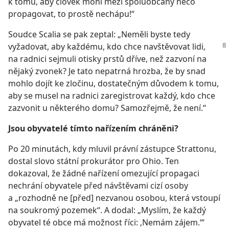
k tomu, aby člověk mohl mezi spoluobčany něco
propagovat, to prostě nechápu!“
Soudce Scalia se pak zeptal: „Neměli byste tedy
vyžadovat,
aby každému, kdo chce navštěvovat lidi,
na radnici sejmuli otisky prstů dříve, než zazvoní na
nějaký zvonek? Je tato nepatrná hrozba, že by snad
mohlo dojít ke zločinu, dostatečným důvodem k tomu,
aby se musel na radnici zaregistrovat každý, kdo chce
zazvonit u některého domu? Samozřejmě, že není.“
Jsou obyvatelé tímto nařízením chráněni?
Po 20 minutách, kdy mluvil právní zástupce Strattonu,
dostal slovo státní prokurátor pro Ohio. Ten
dokazoval, že žádné nařízení omezující propagaci
nechrání obyvatele před návštěvami cizí osoby
a „rozhodně ne [před] nezvanou osobou, která vstoupí
na soukromý pozemek“. A dodal: „Myslím, že každý
obyvatel té obce má možnost říci: ‚Nemám zájem.‘“