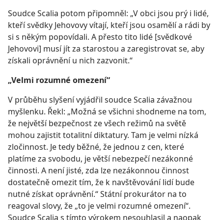
Soudce Scalia potom připomněl: „V obci jsou prý i lidé,
kteří svědky Jehovovy vítají, kteří jsou osamělí a rádi by
si s někým popovídali. A přesto tito lidé [svědkové
Jehovovi] musí jít za starostou a zaregistrovat se, aby
získali oprávnění u nich zazvonit.“
„Velmi rozumné omezení“
V průběhu slyšení vyjádřil soudce Scalia závažnou
myšlenku. Řekl: „Možná se všichni shodneme na tom,
že největší bezpečnost ze všech režimů na světě
mohou zajistit totalitní diktatury. Tam je velmi nízká
zločinnost. Je tedy běžné, že jednou z cen, které
platíme za svobodu, je větší nebezpečí nezákonné
činnosti. A není jisté, zda lze nezákonnou činnost
dostatečně omezit tím, že k navštěvování lidí bude
nutné získat oprávnění.“ Státní prokurátor na to
reagoval slovy, že „to je velmi rozumné omezení“.
Soudce Scalia s tímto výrokem nesouhlasil a naopak