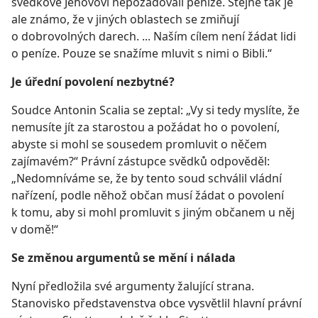
svědkové Jehovovi nepožadovali peníze. Stejně tak je
ale známo, že v jiných oblastech se zmiňují
o dobrovolných darech. ... Naším cílem není žádat lidi
o peníze. Pouze se snažíme mluvit s nimi o Bibli.“
Je úřední povolení nezbytné?
Soudce Antonin Scalia se zeptal: „Vy si tedy myslíte, že
nemusíte jít za starostou a požádat ho o povolení,
abyste si mohl se sousedem promluvit o něčem
zajímavém?“ Právní zástupce svědků odpověděl:
„Nedomníváme se, že by tento soud schválil vládní
nařízení, podle něhož občan musí žádat o povolení
k tomu, aby si mohl promluvit s jiným občanem u něj
v domě!“
Se změnou argumentů se mění i nálada
Nyní předložila své argumenty žalující strana.
Stanovisko představenstva obce vysvětlil hlavní právní