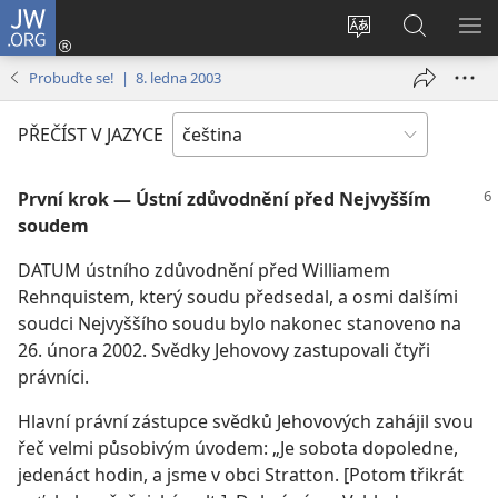
JW.ORG
Přihlásit
se
Změnit
Hledat
ZO
(otevřeno
jazyk
na
NA
Probuďte se! | 8. ledna 2003
nové
stránek
JW.ORG
okno)
PŘEČÍST V JAZYCE
První krok — Ústní zdůvodnění před Nejvyšším
soudem
DATUM ústního zdůvodnění před Williamem
Rehnquistem, který soudu předsedal, a osmi dalšími
soudci Nejvyššího soudu bylo nakonec stanoveno na
26. února 2002. Svědky Jehovovy zastupovali čtyři
právníci.
Hlavní právní zástupce svědků Jehovových zahájil svou
řeč velmi působivým úvodem: „Je sobota dopoledne,
jedenáct hodin, a jsme v obci Stratton. [Potom třikrát