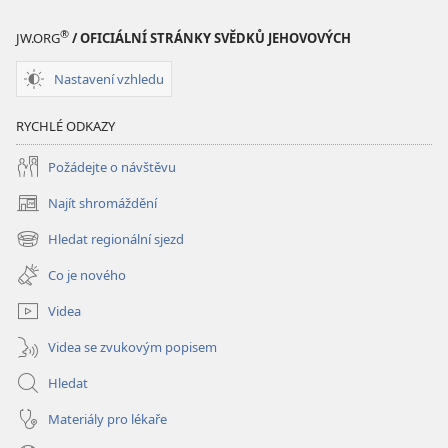
8. ledna 2003
®
JW.ORG
/ OFICIÁLNÍ STRÁNKY SVĚDKŮ JEHOVOVÝCH
Nastavení vzhledu
RYCHLÉ ODKAZY
Požádejte o návštěvu
Najít shromáždění
(otevřeno
nové
Hledat regionální sjezd
(otevřeno
okno)
nové
Co je nového
okno)
Videa
Videa se zvukovým popisem
Hledat
Materiály pro lékaře