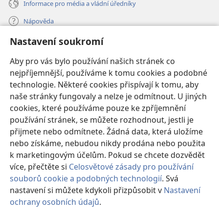
Informace pro média a vládní úředníky
Nápověda
Nastavení soukromí
Dary
(otevřeno
nové
Aby pro vás bylo používání našich stránek co
okno)
nejpříjemnější, používáme k tomu cookies a podobné
ONLINE KNIHOVNA Strážné věže
(otevřeno
technologie. Některé cookies přispívají k tomu, aby
nové
®
JW Hub
naše stránky fungovaly a nelze je odmítnout. U jiných
okno)
(otevřeno
cookies, které používáme pouze ke zpříjemnění
nové
®
JW Library
okno)
používání stránek, se můžete rozhodnout, jestli je
přijmete nebo odmítnete. Žádná data, která uložíme
Watchtower Library
nebo získáme, nebudou nikdy prodána nebo použita
k marketingovým účelům. Pokud se chcete dozvědět
více, přečtěte si
Celosvětové zásady pro používání
souborů cookie a podobných technologií
. Svá
Copyright
© 2026 Watch Tower Bible and Tract Society of Pennsylvania.
nastavení si můžete kdykoli přizpůsobit v
Nastavení
PODMÍNKY POUŽITÍ
|
OCHRANA SOUKROMÍ
|
NASTAVENÍ
ochrany osobních údajů
.
Zo
SOUKROMÍ