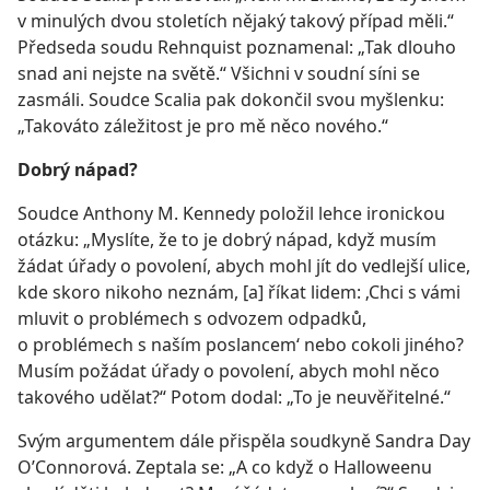
v minulých dvou stoletích nějaký takový případ měli.“
Předseda soudu Rehnquist poznamenal: „Tak dlouho
snad ani nejste na světě.“ Všichni v soudní síni se
zasmáli. Soudce Scalia pak dokončil svou myšlenku:
„Takováto záležitost je pro mě něco nového.“
Dobrý nápad?
Soudce Anthony M. Kennedy položil lehce ironickou
otázku: „Myslíte, že to je dobrý nápad, když musím
žádat úřady o povolení, abych mohl jít do vedlejší ulice,
kde skoro nikoho neznám, [a] říkat lidem: ‚Chci s vámi
mluvit o problémech s odvozem odpadků,
o problémech s naším poslancem‘ nebo cokoli jiného?
Musím požádat úřady o povolení, abych mohl něco
takového udělat?“ Potom dodal: „To je neuvěřitelné.“
Svým argumentem dále přispěla soudkyně Sandra Day
O’Connorová. Zeptala se: „A co když o Halloweenu