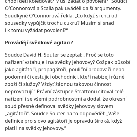
chodí děti koledovat? Musí žádat o povolení?“ Soudci
O’Connorová a Scalia pak uváděli další argumenty.
Soudkyně O’Connorová řekla: „Co když si chci od
sousedky vypůjčit trochu cukru? Musím si snad
i k tomu vyžádat povolení?“
Provádějí svědkové agitaci?
Soudce David H. Souter se zeptal: „Proč se toto
nařízení vztahuje i na svědky Jehovovy? Cožpak působí
jako agitátoři, propagátoři, pouliční prodavači nebo
podomní či cestující obchodníci, kteří nabízejí různé
zboží či služby? Vždyť žádnou takovou činnost
neprovozují.“ Právní zástupce Strattonu citoval celé
nařízení i se všemi podrobnostmi a dodal, že okresní
soud přesně definoval svědky Jehovovy slovem
„agitátoři“. Soudce Souter na to odpověděl: „Vaše
definice pro slovo agitátoři je opravdu široká, když
platí i na svědky Jehovovy.“