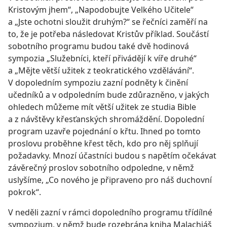
Kristovým jhem“, „Napodobujte Velkého Učitele“
a „Jste ochotni sloužit druhým?“ se řečníci zaměří na
to, že je potřeba následovat Kristův příklad. Součástí
sobotního programu budou také dvě hodinová
sympozia „Služebníci, kteří přivádějí k víře druhé“
a „Mějte větší užitek z teokratického vzdělávání“.
V dopoledním sympoziu zazní podněty k činění
učedníků a v odpoledním bude zdůrazněno, v jakých
ohledech můžeme mít větší užitek ze studia Bible
a z návštěvy křesťanských shromáždění. Dopolední
program uzavře pojednání o křtu. Ihned po tomto
proslovu proběhne křest těch, kdo pro něj splňují
požadavky. Mnozí účastníci budou s napětím očekávat
závěrečný proslov sobotního odpoledne, v němž
uslyšíme, „Co nového je připraveno pro náš duchovní
pokrok“.
V neděli zazní v rámci dopoledního programu třídílné
sympozium, v němž bude rozebrána kniha Malachiáš