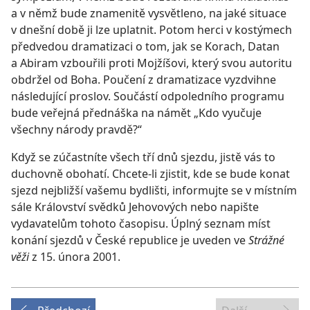
a v němž bude znamenitě vysvětleno, na jaké situace
v dnešní době ji lze uplatnit. Potom herci v kostýmech
předvedou dramatizaci o tom, jak se Korach, Datan
a Abiram vzbouřili proti Mojžíšovi, který svou autoritu
obdržel od Boha. Poučení z dramatizace vyzdvihne
následující proslov. Součástí odpoledního programu
bude veřejná přednáška na námět „Kdo vyučuje
všechny národy pravdě?“
Když se zúčastníte všech tří dnů sjezdu, jistě vás to
duchovně obohatí. Chcete-li zjistit, kde se bude konat
sjezd nejbližší vašemu bydlišti, informujte se v místním
sále Království svědků Jehovových nebo napište
vydavatelům tohoto časopisu. Úplný seznam míst
konání sjezdů v České republice je uveden ve
Strážné
věži
z 15. února 2001.