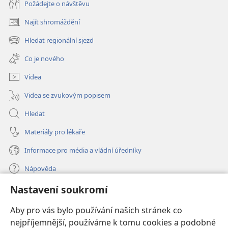
Požádejte o návštěvu
Najít shromáždění
(otevřeno
nové
Hledat regionální sjezd
(otevřeno
okno)
nové
Co je nového
okno)
Videa
Videa se zvukovým popisem
Hledat
Materiály pro lékaře
Informace pro média a vládní úředníky
Nápověda
Nastavení soukromí
Dary
(otevřeno
nové
Aby pro vás bylo používání našich stránek co
okno)
nejpříjemnější, používáme k tomu cookies a podobné
ONLINE KNIHOVNA Strážné věže
(otevřeno