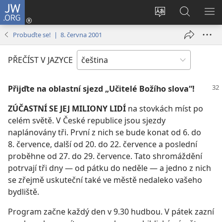
JW.ORG
Přihlásit
se
Změnit
Hledat
ZO
(otevřeno
jazyk
na
NA
Probuďte se! | 8. června 2001
nové
stránek
JW.ORG
okno)
PŘEČÍST V JAZYCE
Přijďte na oblastní sjezd „Učitelé Božího slova“!
ZÚČASTNÍ SE JEJ MILIONY LIDÍ
na stovkách míst po
celém světě. V České republice jsou sjezdy
naplánovány tři. První z nich se bude konat od 6. do
8. července, další od 20. do 22. července a poslední
proběhne od 27. do 29. července. Tato shromáždění
potrvají tři dny — od pátku do neděle — a jedno z nich
se zřejmě uskuteční také ve městě nedaleko vašeho
bydliště.
Program začne každý den v 9.30 hudbou. V pátek zazní