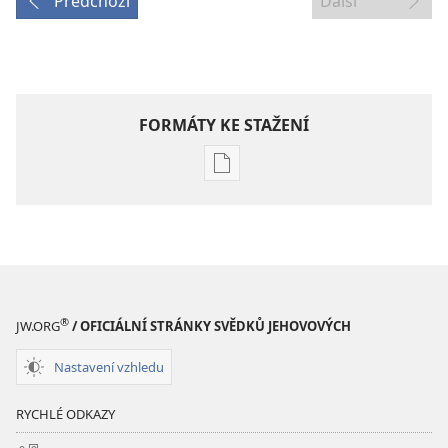
Předchozí
Další
FORMÁTY KE STAŽENÍ
Formáty
poblikací
ke
stažení
ČASOPISY
8. června 2001
®
JW.ORG
/ OFICIÁLNÍ STRÁNKY SVĚDKŮ JEHOVOVÝCH
Nastavení vzhledu
RYCHLÉ ODKAZY