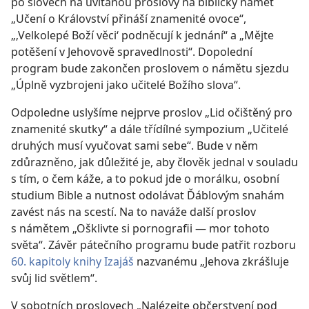
po slovech na uvítanou proslovy na biblický námět
„Učení o Království přináší znamenité ovoce“,
„‚Velkolepé Boží věci‘ podněcují k jednání“ a „Mějte
potěšení v Jehovově spravedlnosti“. Dopolední
program bude zakončen proslovem o námětu sjezdu
„Úplně vyzbrojeni jako učitelé Božího slova“.
Odpoledne uslyšíme nejprve proslov „Lid očištěný pro
znamenité skutky“ a dále třídílné sympozium „Učitelé
druhých musí vyučovat sami sebe“. Bude v něm
zdůrazněno, jak důležité je, aby člověk jednal v souladu
s tím, o čem káže, a to pokud jde o morálku, osobní
studium Bible a nutnost odolávat Ďáblovým snahám
zavést nás na scestí. Na to naváže další proslov
s námětem „Ošklivte si pornografii — mor tohoto
světa“. Závěr pátečního programu bude patřit rozboru
60. kapitoly knihy Izajáš
nazvanému „Jehova zkrášluje
svůj lid světlem“.
V sobotních proslovech „Nalézejte občerstvení pod