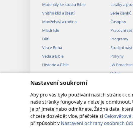
Materiály ke studiu Bible
Letáky a po
Vnitřní klid a štěstí
Série článků
Manželství a rodina
Časopisy
Mladí lidé
Pracovní seš
Děti
Programy
Víra v Boha
Studijní nást
Věda a Bible
Pokyny
Historie a Bible
JW Broadcas
Videa
Nastavení soukromí
Hudba
Audiodramat
Aby pro vás bylo používání našich stránek co
Dramatizovan
naše stránky fungovaly a nelze je odmítnout. 
je přijmete nebo odmítnete. Žádná data, kt
chcete dozvědět více, přečtěte si
Celosvětové 
přizpůsobit v
Nastavení ochrany osobních úd
Copyright
© 2026 Watch Tower Bible