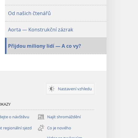
Od našich čtenářů
Aorta — Konstrukční zázrak
Přijdou miliony lidí — A co vy?
Nastavení vzhledu
DKAZY
ejte o návštěvu
Najít shromáždění
(otevřeno
nové
t regionální sjezd
Co je nového
okno)