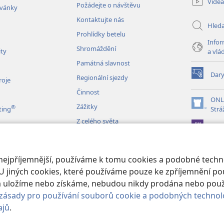
Videa
Požádejte o návštěvu
okno)
zvánky
Kontaktujte nás
Hled
Prohlídky betelu
Infor
Shromáždění
ity
a vlá
Památná slavnost
Dar
Regionální sjezdy
(otevřeno
roje
nové
Činnost
okno)
ONL
Zážitky
®
(otevřeno
ting
Strá
nové
Z celého světa
JW L
okno)
izace
 nejpříjemnější, používáme k tomu cookies a podobné techno
é čtení Bible
U jiných cookies, které používáme pouze ke zpříjemnění pou
erá uložíme nebo získáme, nebudou nikdy prodána nebo pou
zásady pro používání souborů cookie a podobných technol
ajů
.
 and Tract Society of Pennsylvania.
PODMÍNKY POUŽITÍ
|
OCHRANA SO