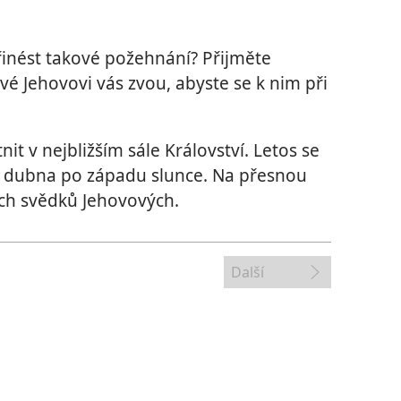
přinést takové požehnání? Přijměte
vé Jehovovi vás zvou, abyste se k nim při
it v nejbližším sále Království. Letos se
8. dubna po západu slunce. Na přesnou
ích svědků Jehovových.
Další