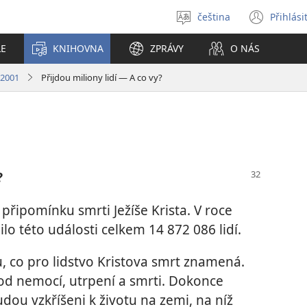
čeština
Přihlási
Vybrat
(ote
jazyk
nové
LE
KNIHOVNA
ZPRÁVY
O NÁS
okno
 2001
Přijdou miliony lidí — A co vy?
?
 připomínku smrti Ježíše Krista. V roce
lo této události celkem 14 872 086 lidí.
u, co pro lidstvo Kristova smrt znamená.
od nemocí, utrpení a smrti. Dokonce
budou vzkříšeni k životu na zemi, na níž