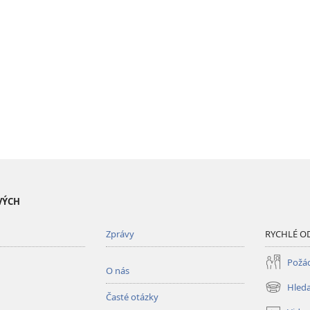
VÝCH
Zprávy
RYCHLÉ O
Požád
O nás
Hleda
(otevřeno
Časté otázky
nové