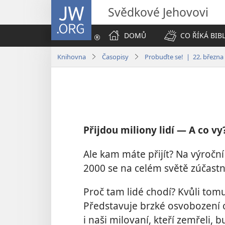
JW.ORG
Svědkové Jehovovi
DOMŮ
CO ŘÍKÁ BIB
Knihovna
Časopisy
Probuďte se! | 22. března
Přijdou miliony lidí — A co vy
Ale kam máte přijít? Na výroční
2000 se na celém světě zúčastni
Proč tam lidé chodí? Kvůli tom
Představuje brzké osvobození 
i naši milovaní, kteří zemřeli, 