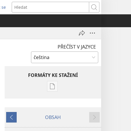
t se
vřeno
Hledat
)
PŘEČÍST V JAZYCE
FORMÁTY KE STAŽENÍ
Formáty
poblikací
ke
stažení
OBSAH
ČASOPISY
Předchozí
Další
22. března 2001