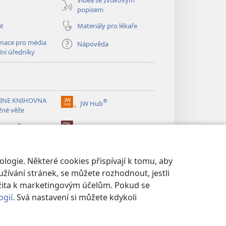
Videa se zvukovým
popisem
at
Materiály pro lékaře
mace pro média
Nápověda
dní úředníky
y
INE KNIHOVNA
®
JW Hub
(otevřeno
žné věže
nové
®
okno)
ibrary
Watchtower Library
logie. Některé cookies přispívají k tomu, aby
žívání stránek, se můžete rozhodnout, jestli
žita k marketingovým účelům. Pokud se
ogií
. Svá nastavení si můžete kdykoli
UKROMÍ
|
NASTAVENÍ SOUKROMÍ