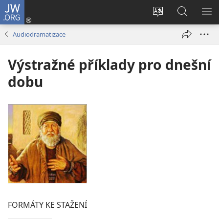
JW.ORG
Přihlásit
se
Změnit
Hledat
ZO
(otevřeno
jazyk
na
NA
Audiodramatizace
nové
stránek
JW.ORG
okno)
Výstražné příklady pro dnešní
dobu
FORMÁTY KE STAŽENÍ