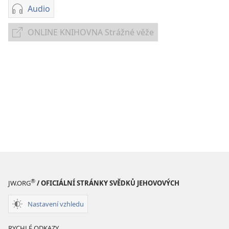
Audio
Formáty
audionahrávek
ONLINE KNIHOVNA Strážné věže
ONLINE
ke
KNIHOVNA
stažení
Strážné
Výstražné
věže
příklady
pro
dnešní
dobu
®
JW.ORG
/ OFICIÁLNÍ STRÁNKY SVĚDKŮ JEHOVOVÝCH
Nastavení vzhledu
RYCHLÉ ODKAZY