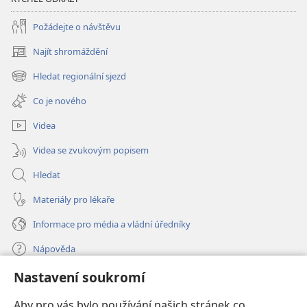
Požádejte o návštěvu
Najít shromáždění
(otevřeno
nové
Hledat regionální sjezd
(otevřeno
okno)
nové
Co je nového
okno)
Videa
Videa se zvukovým popisem
Hledat
Materiály pro lékaře
Informace pro média a vládní úředníky
Nápověda
Nastavení soukromí
Dary
(otevřeno
nové
Aby pro vás bylo používání našich stránek co