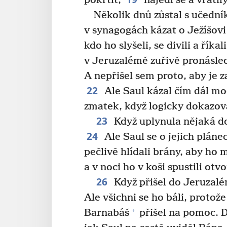
pokřtít,
najedl se a vrátily
Několik dnů zůstal s učedn
v synagogách kázat o Ježíšovi 
kdo ho slyšeli, se divili a říka
v Jeruzalémě zuřivě pronásled
A nepřišel sem proto, aby je z
22
Ale Saul kázal čím dál mo
zmatek, když logicky dokazoval
23
Když uplynula nějaká dob
24
Ale Saul se o jejich pláne
pečlivě hlídali brány, aby ho m
a v noci ho v koši spustili ot
26
Když přišel do Jeruzal
Ale všichni se ho báli, protože
+
Barnabáš
přišel na pomoc. D