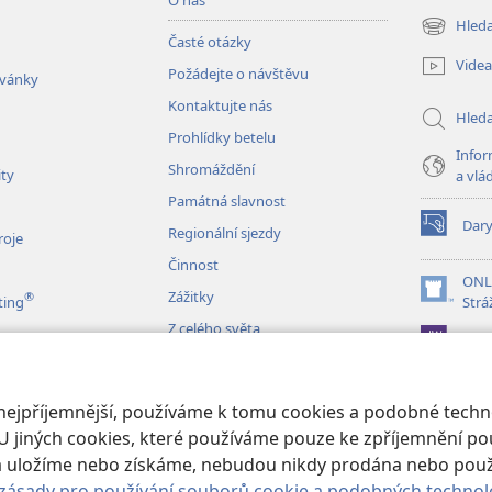
Hleda
(otevřeno
Časté otázky
nové
Videa
Požádejte o návštěvu
okno)
zvánky
Kontaktujte nás
Hled
Prohlídky betelu
Infor
Shromáždění
ity
a vlá
Památná slavnost
Dar
Regionální sjezdy
(otevřeno
roje
nové
Činnost
okno)
ONL
Zážitky
®
(otevřeno
ting
Strá
nové
Z celého světa
JW L
okno)
izace
 nejpříjemnější, používáme k tomu cookies a podobné techno
é čtení Bible
U jiných cookies, které používáme pouze ke zpříjemnění pou
erá uložíme nebo získáme, nebudou nikdy prodána nebo pou
zásady pro používání souborů cookie a podobných technol