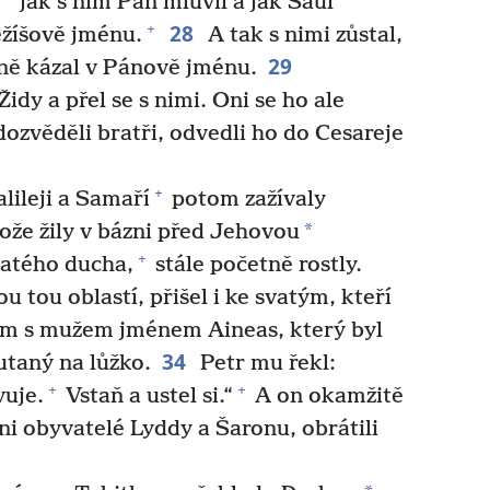
jak s ním Pán mluvil a jak Saul
28
+
žíšově jménu.
A tak s nimi zůstal,
29
ně kázal v Pánově jménu.
idy a přel se s nimi. Oni se ho ale
dozvěděli bratři, odvedli ho do Cesareje
+
lileji a Samaří
potom zažívaly
*
tože žily v bázni před Jehovou
+
atého ducha,
stále početně rostly.
u tou oblastí, přišel i ke svatým, kteří
am s mužem jménem Aineas, který byl
34
utaný na lůžko.
Petr mu řekl:
+
+
vuje.
Vstaň a ustel si.“
A on okamžitě
ni obyvatelé Lyddy a Šaronu, obrátili