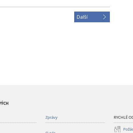
Další
VÝCH
Zprávy
RYCHLÉ O
Požád
O nás