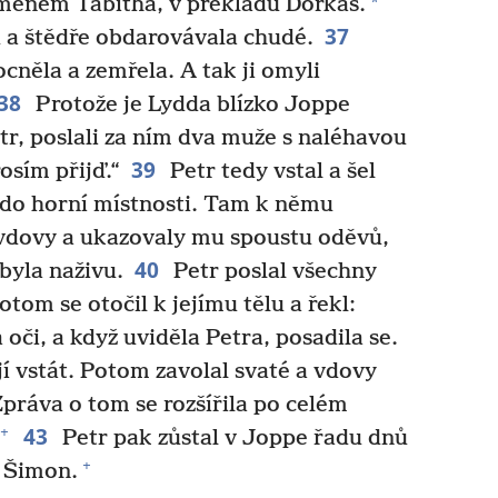
*
jménem Tabitha, v překladu Dorkas.
37
a štědře obdarovávala chudé.
něla a zemřela. A tak ji omyli
38
Protože je Lydda blízko Joppe
Petr, poslali za ním dva muže s naléhavou
39
osím přijď.“
Petr tedy vstal a šel
o do horní místnosti. Tam k němu
 vdovy a ukazovaly mu spoustu oděvů,
40
byla naživu.
Petr poslal všechny
otom se otočil k jejímu tělu a řekl:
 oči, a když uviděla Petra, posadila se.
í vstát. Potom zavolal svaté a vdovy
práva o tom se rozšířila po celém
43
+
Petr pak zůstal v Joppe řadu dnů
+
l Šimon.