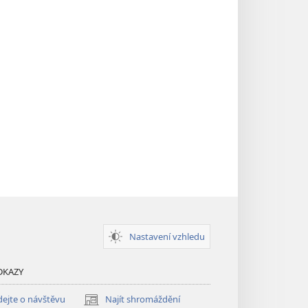
Nastavení vzhledu
DKAZY
ejte o návštěvu
Najít shromáždění
(otevřeno