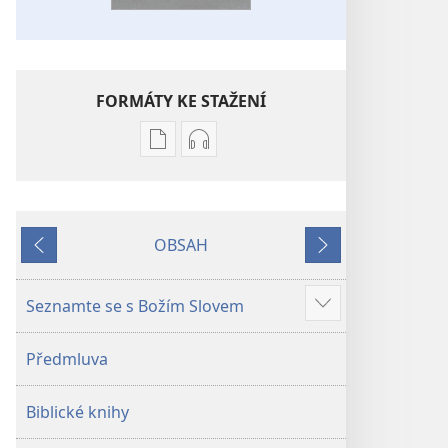
FORMÁTY KE STAŽENÍ
Formáty
Formáty
poblikací
audionahrávek
ke
ke
stažení
stažení
OBSAH
Bible –
Bible –
Předchozí
Další
Překlad
Překlad
nového
nového
Seznamte se s Božím Slovem
Ukázat
světa
světa
více
(2019)
(2019)
Předmluva
Biblické knihy