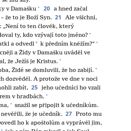
 se mu síly.
20
+
íky v Damašku
a hned začal
21
– že to je Boží Syn.
Ale všichni,
li: „Není to ten člověk, který
+
oval ty, kdo vzývají toto jméno?
+
*
atkl a odvedl
k předním kněžím?“
cněji a Židy v Damašku uváděl ve
+
, že Ježíš je Kristus.
+
a, Židé se domluvili, že ho zabijí.
ch dozvěděl. A protože ve dne v noci
25
ohli zabít,
jeho učedníci ho vzali
+
vorem v hradbách.
+
éma,
snažil se připojit k učedníkům.
27
 nevěřili, že je učedník.
Proto mu
ovedl ho k apoštolům a vyprávěl jim,
+