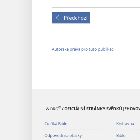
Předchozí
Autorská práva pro tuto publikaci
®
JW.ORG
/ OFICIÁLNÍ STRÁNKY SVĚDKŮ JEHOVO
Co říká Bible
Knihovna
Odpovědi na otázky
Bible