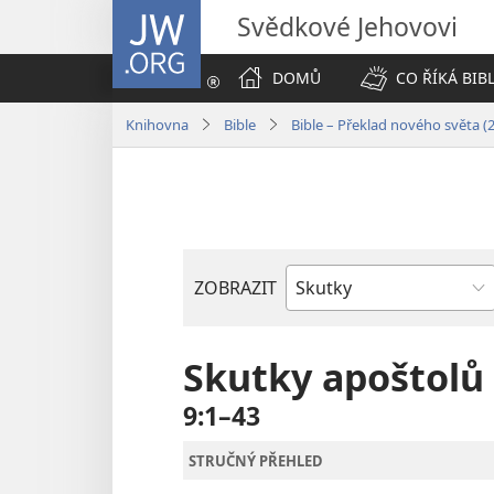
JW.ORG
Svědkové Jehovovi
DOMŮ
CO ŘÍKÁ BIB
Knihovna
Bible
Bible – Překlad nového světa (
ZOBRAZIT
Biblická
kniha
Skutky apoštolů
9:1–43
STRUČNÝ PŘEHLED