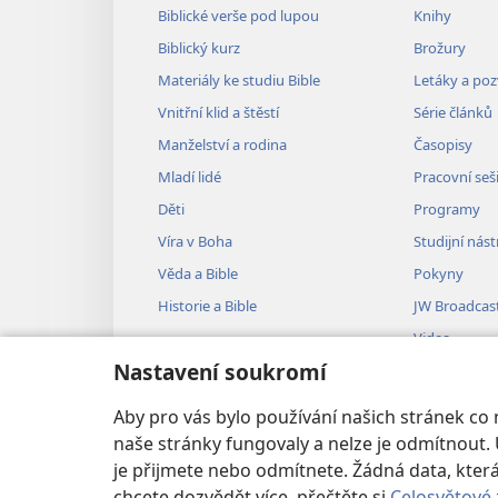
Biblické verše pod lupou
Knihy
Biblický kurz
Brožury
Materiály ke studiu Bible
Letáky a po
Vnitřní klid a štěstí
Série článků
Manželství a rodina
Časopisy
Mladí lidé
Pracovní seš
Děti
Programy
Víra v Boha
Studijní nást
Věda a Bible
Pokyny
Historie a Bible
JW Broadcas
Videa
Nastavení soukromí
Hudba
Audiodramat
Aby pro vás bylo používání našich stránek co
Dramatizovan
naše stránky fungovaly a nelze je odmítnout. 
je přijmete nebo odmítnete. Žádná data, kt
chcete dozvědět více, přečtěte si
Celosvětové 