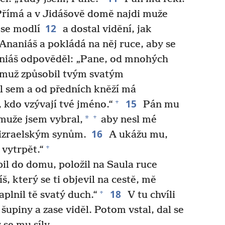
 Přímá a v Jidášově domě najdi muže
12
se modlí
a dostal vidění, jak
naniáš a pokládá na něj ruce, aby se
niáš odpověděl: „Pane, od mnohých
o muž způsobil tvým svatým
l sem a od předních kněží má
15
+
 kdo vzývají tvé jméno.“
Pán mu
+
*
 muže jsem vybral,
aby nesl mé
16
izraelským synům.
A ukážu mu,
+
vytrpět.“
il do domu, položil na Saula ruce
íš, který se ti objevil na cestě, mě
18
+
naplnil tě svatý duch.“
V tu chvíli
 šupiny a zase viděl. Potom vstal, dal se