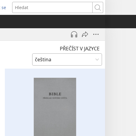
t se
vřeno
Hledat
)
PŘEČÍST V JAZYCE