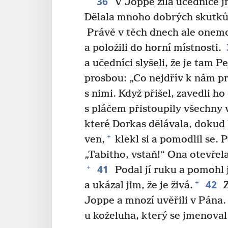
36
V Joppe žila učednice 
Dělala mnoho dobrých skutků 
Právě v těch dnech ale onemoc
a položili do horní místnosti.
a učedníci slyšeli, že je tam 
prosbou: „Co nejdřív k nám pr
s nimi. Když přišel, zavedli h
s pláčem přistoupily všechny
které Dorkas dělávala, dokud 
+
ven,
klekl si a pomodlil se. P
„Tabitho, vstaň!“ Ona otevřela
41
+
Podal jí ruku a pomohl j
42
+
a ukázal jim, že je živá.
Z
Joppe a mnozí uvěřili v Pána.
u koželuha, který se jmenova