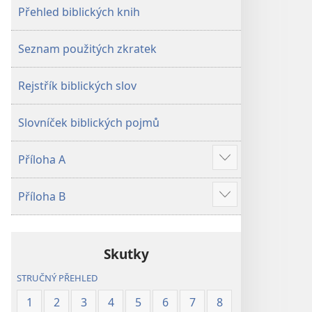
Přehled biblických knih
Seznam použitých zkratek
Rejstřík biblických slov
Slovníček biblických pojmů
Příloha A
Ukázat
více
Příloha B
Ukázat
více
Skutky
STRUČNÝ PŘEHLED
1
2
3
4
5
6
7
8