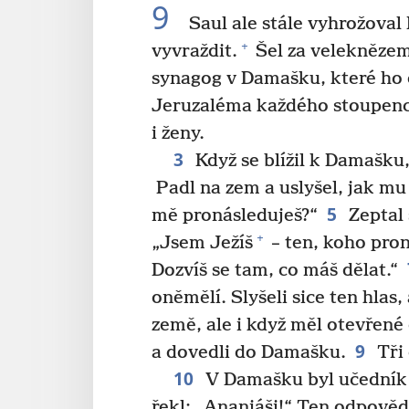
9
Saul ale stále vyhrožova
+
vyvraždit.
Šel za velekněze
synagog v Damašku, které ho 
Jeruzaléma každého stoupence
i ženy.
3
Když se blížil k Damašku,
Padl na zem a uslyšel, jak mu 
5
mě pronásleduješ?“
Zeptal 
+
„Jsem Ježíš
– ten, koho pron
Dozvíš se tam, co máš dělat.“
oněmělí. Slyšeli sice ten hlas,
země, ale i když měl otevřené o
9
a dovedli do Damašku.
Tři 
10
V Damašku byl učedník
řekl: „Ananiáši!“ Ten odpověd