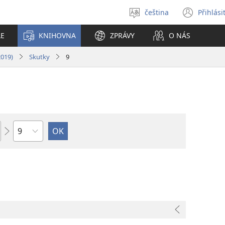
čeština
Přihlási
Vybrat
(ote
jazyk
nové
LE
KNIHOVNA
ZPRÁVY
O NÁS
okno
2019)
Skutky
9
Kapitola