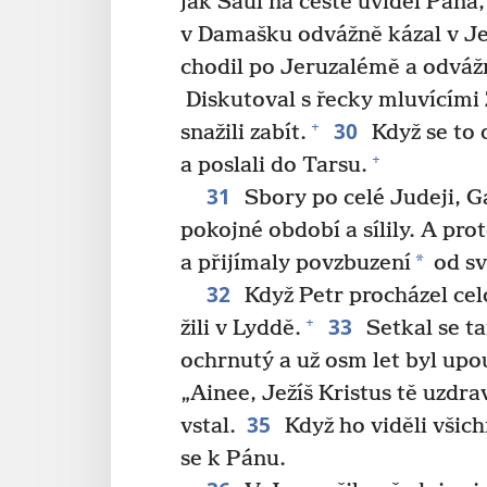
jak Saul na cestě uviděl Pána,
v Damašku odvážně kázal v Je
chodil po Jeruzalémě a odváž
Diskutoval s řecky mluvícími Ž
30
+
snažili zabít.
Když se to 
+
a poslali do Tarsu.
31
Sbory po celé Judeji, Ga
pokojné období a sílily. A pro
*
a přijímaly povzbuzení
od sv
32
Když Petr procházel celo
33
+
žili v Lyddě.
Setkal se t
ochrnutý a už osm let byl upo
„Ainee, Ježíš Kristus tě uzdra
35
vstal.
Když ho viděli všich
se k Pánu.