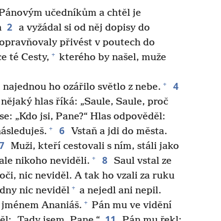
l Pánovým učedníkům a chtěl je
2
m
a vyžádal si od něj dopisy do
opravňovaly přivést v poutech do
+
 té Cesty,
kterého by našel, muže
4
+
 najednou ho ozářilo světlo z nebe.
nějaký hlas říká: „Saule, Saule, proč
se: „Kdo jsi, Pane?“ Hlas odpověděl:
6
+
ásleduješ.
Vstaň a jdi do města.
7
Muži, kteří cestovali s ním, stáli jako
8
+
 ale nikoho neviděli.
Saul vstal ze
či, nic neviděl. A tak ho vzali za ruku
+
dny nic neviděl
a nejedl ani nepil.
+
 jménem Ananiáš.
Pán mu ve vidění
11
ěl: „Tady jsem, Pane.“
Pán mu řekl: