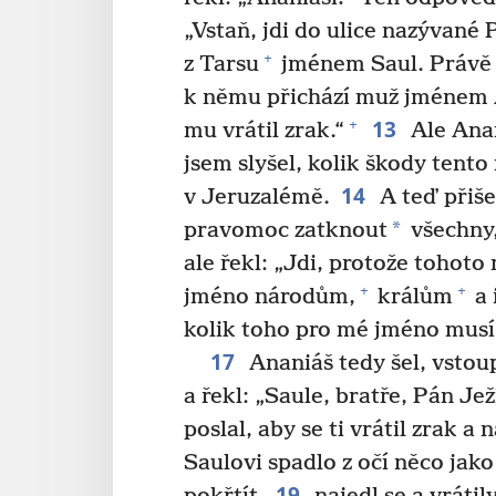
„Vstaň, jdi do ulice nazývané
+
z Tarsu
jménem Saul. Právě 
k němu přichází muž jménem A
13
+
mu vrátil zrak.“
Ale Ana
jsem slyšel, kolik škody tent
14
v Jeruzalémě.
A teď přiše
*
pravomoc zatknout
všechny,
ale řekl: „Jdi, protože tohoto
+
+
jméno národům,
králům
a 
kolik toho pro mé jméno musí 
17
Ananiáš tedy šel, vstoup
a řekl: „Saule, bratře, Pán Jež
poslal, aby se ti vrátil zrak a 
Saulovi spadlo z očí něco jako
19