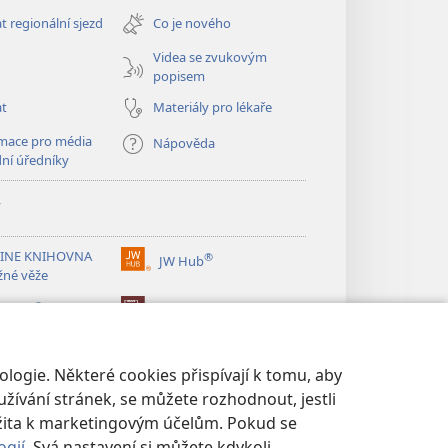
nové
t regionální sjezd
Co je nového
okno)
Videa se zvukovým
popisem
at
Materiály pro lékaře
mace pro média
Nápověda
dní úředníky
y
INE KNIHOVNA
®
JW Hub
(otevřeno
žné věže
nové
®
okno)
ibrary
Watchtower Library
logie. Některé cookies přispívají k tomu, aby
žívání stránek, se můžete rozhodnout, jestli
žita k marketingovým účelům. Pokud se
ogií
. Svá nastavení si můžete kdykoli