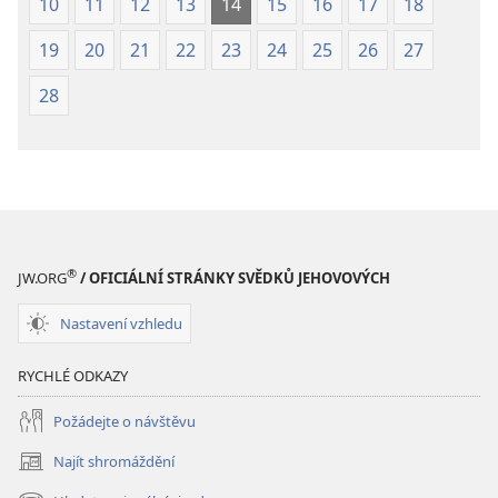
10
11
12
13
14
15
16
17
18
19
20
21
22
23
24
25
26
27
28
®
JW.ORG
/ OFICIÁLNÍ STRÁNKY SVĚDKŮ JEHOVOVÝCH
Nastavení vzhledu
RYCHLÉ ODKAZY
Požádejte o návštěvu
Najít shromáždění
(otevřeno
nové