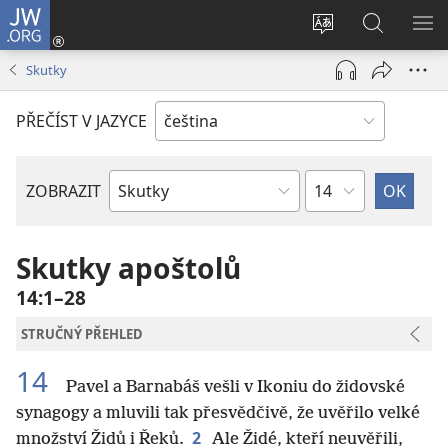
JW.ORG
Přihlásit
se
Změnit
Hledat
ZO
(otevřeno
jazyk
na
NA
Skutky
nové
stránek
JW.ORG
okno)
PŘEČÍST V JAZYCE
Kapitola
ZOBRAZIT
Biblická
kniha
Skutky apoštolů
14:1–28
STRUČNÝ PŘEHLED
14
Pavel a Barnabáš vešli v Ikoniu do židovské
synagogy a mluvili tak přesvědčivě, že uvěřilo velké
2
množství Židů i Řeků.
Ale Židé, kteří neuvěřili,