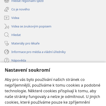
Hledat regionální sjezd
(otevřeno
okno)
nové
Co je nového
okno)
Videa
Videa se zvukovým popisem
Hledat
Materiály pro lékaře
Informace pro média a vládní úředníky
Nápověda
Nastavení soukromí
Dary
(otevřeno
nové
Aby pro vás bylo používání našich stránek co
okno)
nejpříjemnější, používáme k tomu cookies a podobné
ONLINE KNIHOVNA Strážné věže
(otevřeno
technologie. Některé cookies přispívají k tomu, aby
nové
®
JW Hub
naše stránky fungovaly a nelze je odmítnout. U jiných
okno)
(otevřeno
cookies, které používáme pouze ke zpříjemnění
nové
®