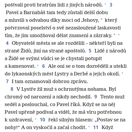
+
3
poštvali proti bratrům lidi z jiných národů.
Pavel a Barnabáš tam tedy zůstali delší dobu
*
a mluvili s odvahou díky moci od Jehovy,
který
potvrzoval poselství o své nezasloužené laskavosti
+
*
tím, že jim umožňoval dělat znamení a zázraky.
4
Obyvatelé města se ale rozdělili – někteří byli na
5
straně Židů, jiní na straně apoštolů.
Lidé z národů
a Židé se svými vůdci se je chystali potupit
+
6
a kamenovat.
Ale oni se o tom dozvěděli a utekli
+
do lykaonských měst Lystry a Derbé a jejich okolí.
7
I tam oznamovali dobrou zprávu.
8
V Lystře žil muž s ochrnutýma nohama. Byl
9
chromý od narození a nikdy nechodil.
Tento muž
seděl a poslouchal, co Pavel říká. Když se na něj
Pavel upřeně podíval a viděl, že má víru potřebnou
+
10
k uzdravení,
řekl silným hlasem: „Postav se na
+
11
nohy!“ A on vyskočil a začal chodit.
Když