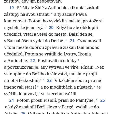
zástupy, aby jim neobětovaly.
19
Přišli ale Židé z Antiochie a Ikonia, získali
+
zástupy na svou stranu
a ty začaly Pavla
kamenovat. Potom ho vyvlekli z města, protože si
+
20
mysleli, že je mrtvý.
Když ho ale obklopili
učedníci, vstal a vešel do města. Další den se
+
21
s Barnabášem vydal do Derbé.
Oznamovali
v tom městě dobrou zprávu a získali tam mnoho
učedníků. Potom se vrátili do Lystry, Ikonia
+
22
a Antiochie.
Posilovali učedníky
a povzbuzovali je, aby vytrvali ve víře. Říkali: „Než
vstoupíme do Božího království, musíme projít
+
23
mnoha těžkostmi.“
V každém sboru pro ně
+
+
jmenovali starší
a po modlitbách a půstech
je
*
svěřili Jehovovi,
ve kterého uvěřili.
+
24
25
Potom prošli Pisidií, přišli do Pamfýlie,
a když oznámili Boží slovo v Pergé, vydali se do
26
Attalie.
Odtamtud odpluli do Antiochie, kde byli