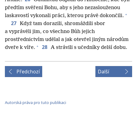
předtím svěřeni Bohu, aby s jeho nezaslouženou
+
laskavostí vykonali práci, kterou právě dokončili.
27
Když tam dorazili, shromáždili sbor
a vyprávěli jim, co všechno Bůh jejich
prostřednictvím udělal a jak otevřel jiným národům
+
28
dveře k víře.
A strávili s učedníky delší dobu.
Předchozí
Další
Autorská práva pro tuto publikaci