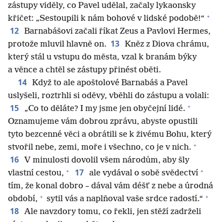
zástupy viděly, co Pavel udělal, začaly lykaonsky
+
křičet: „Sestoupili k nám bohové v lidské podobě!“
12
Barnabášovi začali říkat Zeus a Pavlovi Hermes,
13
protože mluvil hlavně on.
Kněz z Diova chrámu,
který stál u vstupu do města, vzal k branám býky
a věnce a chtěl se zástupy přinést oběti.
14
Když to ale apoštolové Barnabáš a Pavel
uslyšeli, roztrhli si oděvy, vběhli do zástupu a volali:
+
15
„Co to děláte? I my jsme jen obyčejní lidé.
Oznamujeme vám dobrou zprávu, abyste opustili
tyto bezcenné věci a obrátili se k živému Bohu, který
+
stvořil nebe, zemi, moře i všechno, co je v nich.
16
V minulosti dovolil všem národům, aby šly
+
+
17
vlastní cestou,
ale vydával o sobě svědectví
tím, že konal dobro – dával vám déšť z nebe a úrodná
+
+
období,
sytil vás a naplňoval vaše srdce radostí.“
18
Ale navzdory tomu, co řekli, jen stěží zadrželi