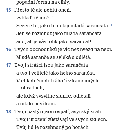
popadni formu na cihly.
15
Přesto tě ale pohltí oheň,
+
vyhladí tě meč.
+
Sežere tě, jako to dělají mladá sarančata.
Jen se rozmnož jako mladá sarančata,
ano, ať je vás tolik jako sarančat!
16
Tvých obchodníků je víc než hvězd na nebi.
Mladé saranče se svléká a odlétá.
17
Tvoji strážci jsou jako sarančata
a tvoji velitelé jako hejno sarančat.
V chladném dni táboří v kamenných
ohradách,
ale když vysvitne slunce, odlétají
a nikdo neví kam.
18
Tvoji pastýři jsou ospalí, asyrský králi.
Tvoji urození zůstávají ve svých sídlech.
Tvůj lid je rozehnaný po horách