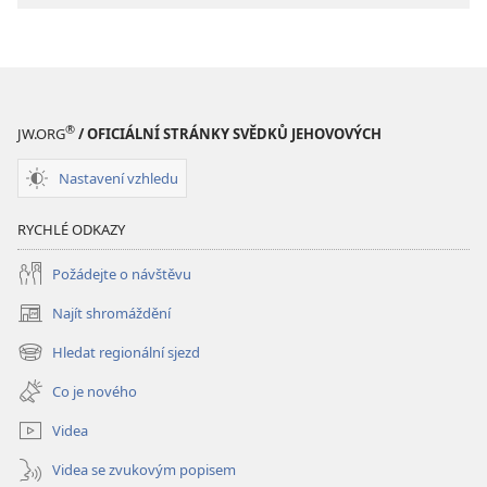
®
JW.ORG
/ OFICIÁLNÍ STRÁNKY SVĚDKŮ JEHOVOVÝCH
Nastavení vzhledu
RYCHLÉ ODKAZY
Požádejte o návštěvu
Najít shromáždění
(otevřeno
nové
Hledat regionální sjezd
(otevřeno
okno)
nové
Co je nového
okno)
Videa
Videa se zvukovým popisem