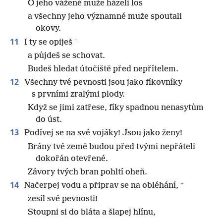
O jeho vážené muže házeli los
a všechny jeho významné muže spoutali
okovy.
+
11
I ty se opiješ
a půjdeš se schovat.
Budeš hledat útočiště před nepřítelem.
12
Všechny tvé pevnosti jsou jako fíkovníky
s prvními zralými plody.
Když se jimi zatřese, fíky spadnou nenasytům
do úst.
13
Podívej se na své vojáky! Jsou jako ženy!
Brány tvé země budou před tvými nepřáteli
dokořán otevřené.
Závory tvých bran pohltí oheň.
+
14
Načerpej vodu a připrav se na obléhání,
zesil své pevnosti!
Stoupni si do bláta a šlapej hlínu,