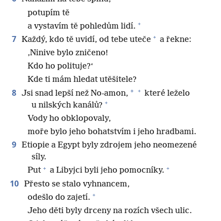
potupím tě
+
a vystavím tě pohledům lidí.
+
7
Každý, kdo tě uvidí, od tebe uteče
a řekne:
‚Ninive bylo zničeno!
Kdo ho polituje?‘
Kde ti mám hledat utěšitele?
+
8
*
Jsi snad lepší než No-amon,
které leželo
+
u nilských kanálů?
Vody ho obklopovaly,
moře bylo jeho bohatstvím i jeho hradbami.
9
Etiopie a Egypt byly zdrojem jeho neomezené
síly.
+
+
Put
a Libyjci byli jeho pomocníky.
10
Přesto se stalo vyhnancem,
+
odešlo do zajetí.
Jeho děti byly drceny na rozích všech ulic.