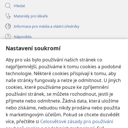
Hledat
Materiály pro lékaře
Informace pro média a vládní úředníky
Nápověda
Nastavení soukromí
Dary
(otevřeno
nové
Aby pro vás bylo používání našich stránek co
okno)
nejpříjemnější, používáme k tomu cookies a podobné
ONLINE KNIHOVNA Strážné věže
(otevřeno
technologie. Některé cookies přispívají k tomu, aby
nové
®
JW Hub
naše stránky fungovaly a nelze je odmítnout. U jiných
okno)
(otevřeno
cookies, které používáme pouze ke zpříjemnění
nové
®
JW Library
okno)
používání stránek, se můžete rozhodnout, jestli je
přijmete nebo odmítnete. Žádná data, která uložíme
Watchtower Library
nebo získáme, nebudou nikdy prodána nebo použita
k marketingovým účelům. Pokud se chcete dozvědět
více, přečtěte si
Celosvětové zásady pro používání