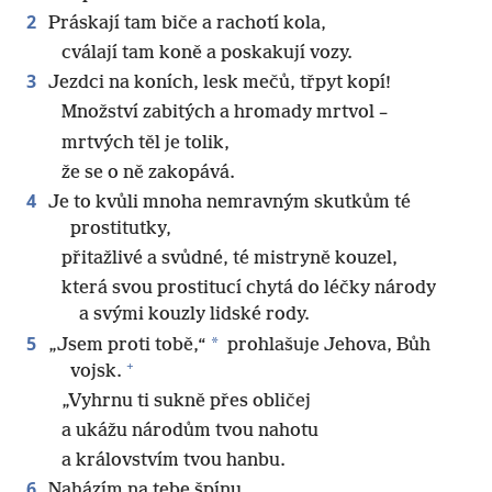
2
Práskají tam biče a rachotí kola,
cválají tam koně a poskakují vozy.
3
Jezdci na koních, lesk mečů, třpyt kopí!
Množství zabitých a hromady mrtvol –
mrtvých těl je tolik,
že se o ně zakopává.
4
Je to kvůli mnoha nemravným skutkům té
prostitutky,
přitažlivé a svůdné, té mistryně kouzel,
která svou prostitucí chytá do léčky národy
a svými kouzly lidské rody.
5
*
„Jsem proti tobě,“
prohlašuje Jehova, Bůh
+
vojsk.
„Vyhrnu ti sukně přes obličej
a ukážu národům tvou nahotu
a královstvím tvou hanbu.
6
Naházím na tebe špínu,