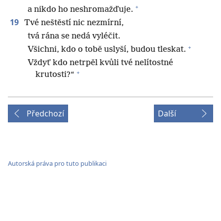
+
a nikdo ho neshromažďuje.
19
Tvé neštěstí nic nezmírní,
tvá rána se nedá vyléčit.
+
Všichni, kdo o tobě uslyší, budou tleskat.
Vždyť kdo netrpěl kvůli tvé nelítostné
+
krutosti?“
Předchozí
Další
Autorská práva pro tuto publikaci