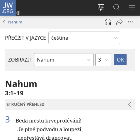
JW.ORG
Přihlásit
se
Změnit
Hledat
ZO
(otevřeno
jazyk
na
NA
Nahum
nové
stránek
JW.ORG
okno)
PŘEČÍST V JAZYCE
Kapitola
ZOBRAZIT
Biblická
kniha
Nahum
3:1–19
STRUČNÝ PŘEHLED
3
Běda městu krveprolévání!
Je plné podvodu a loupeží,
nepřestává drancovat.