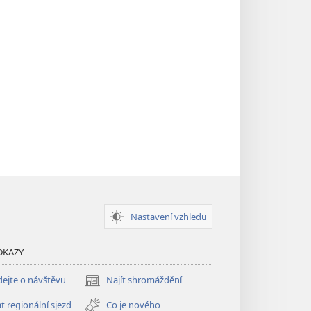
Nastavení vzhledu
DKAZY
ejte o návštěvu
Najít shromáždění
(otevřeno
nové
t regionální sjezd
Co je nového