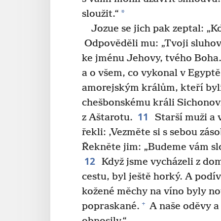
*
sloužit.“
Jozue se jich pak zeptal: „K
Odpověděli mu: „Tvoji sluhové
ke jménu Jehovy, tvého Boha. S
a o všem, co vykonal v Egyptě
amorejským králům, kteří byl
chešbonskému králi Sichonov
11
z Aštarotu.
Starší muži a 
řekli: ‚Vezměte si s sebou záso
Řekněte jim: „Budeme vám slo
12
Když jsme vycházeli z domo
cestu, byl ještě horký. A podív
kožené měchy na víno byly nové
+
popraskané.
A naše oděvy a 