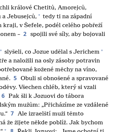
hli králové Chetitů, Amorejců,
+
ů a Jebusejců,
tedy ti na západní
kraji, v Šefele, podél celého pobřeží
2
nonem –
spojili své síly, aby bojovali
+
+
slyšeli, co Jozue udělal s Jerichem
ře a naložili na osly zásoby potravin
potřebované kožené měchy na víno,
5
ané.
Obuli si obnošené a spravované
oděvy. Všechen chléb, který si vzali
6
Pak šli k Jozuovi do tábora
aelským mužům: „Přicházíme ze vzdálené
7
u.“
Ale izraelští muži těmto
á že žijete někde poblíž. Jak bychom
8
+
?“
Řekli Jozuovi: „Jsme ochotní ti