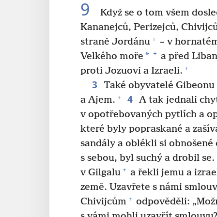
9
Když se o tom všem doslec
Kananejců, Perizejců, Chivijc
+
straně Jordánu
– v hornatém 
+
*
Velkého moře
a před Liba
+
proti Jozuovi a Izraeli.
3
Také obyvatelé Gibeonu
4
+
a Ajem.
A tak jednali chyt
v opotřebovaných pytlích a o
které byly popraskané a zašív
sandály a oblékli si obnošené 
s sebou, byl suchý a drobil se.
+
v Gilgalu
a řekli jemu a izr
země. Uzavřete s námi smlouv
+
Chivijcům
odpověděli: „Možn
s vámi mohli uzavřít smlouvu