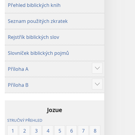
Přehled biblických knih
Seznam použitých zkratek
Rejstřík biblických slov
Slovníček biblických pojmů
Příloha A
Ukázat
více
Příloha B
Ukázat
více
Jozue
STRUČNÝ PŘEHLED
1
2
3
4
5
6
7
8