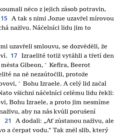
koumali něco z jejich zásob potravin,
15
A tak s nimi Jozue uzavřel mírovou
echá naživu. Náčelníci lidu jim to
mi uzavřeli smlouvu, se dozvěděli, že
17
ví.
Izraelité totiž vytáhli a třetí den
+
o města Gibeon,
Kefira, Beerot
lité na ně nezaútočili, protože
+
ovovi,
Bohu Izraele. A celý lid začal
ato všichni náčelníci celému lidu řekli:
ovi, Bohu Izraele, a proto jim nesmíme
aživu, aby na nás kvůli porušení
21
+
A dodali: „Ať zůstanou naživu, ale
o a čerpat vodu.“ Tak zněl slib, který