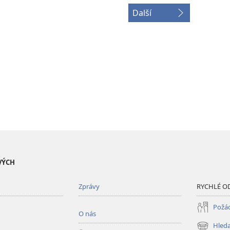
Další
VÝCH
Zprávy
RYCHLÉ O
Požád
O nás
Hleda