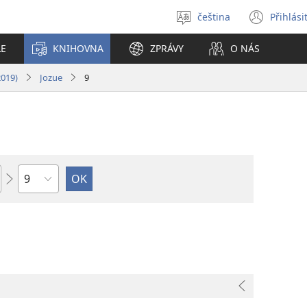
čeština
Přihlási
Vybrat
(ote
jazyk
nové
LE
KNIHOVNA
ZPRÁVY
O NÁS
okno
2019)
Jozue
9
Kapitola