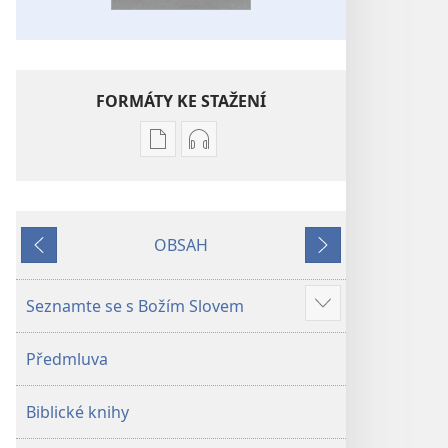
FORMÁTY KE STAŽENÍ
Formáty
Formáty
poblikací
audionahrávek
ke
ke
stažení
stažení
OBSAH
Bible –
Bible –
Předchozí
Další
Překlad
Překlad
nového
nového
Seznamte se s Božím Slovem
Ukázat
světa
světa
více
(2019)
(2019)
Předmluva
Biblické knihy