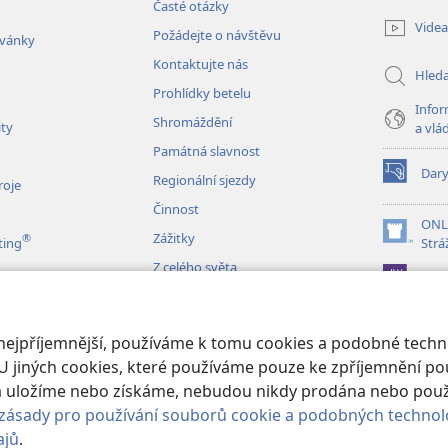
(otevřeno
Časté otázky
nové
Videa
Požádejte o návštěvu
okno)
zvánky
Kontaktujte nás
Hled
Prohlídky betelu
Infor
Shromáždění
ity
a vlá
Památná slavnost
Dar
Regionální sjezdy
(otevřeno
roje
nové
Činnost
okno)
ONL
Zážitky
®
(otevřeno
ting
Strá
nové
Z celého světa
JW L
okno)
izace
 nejpříjemnější, používáme k tomu cookies a podobné techno
é čtení Bible
U jiných cookies, které používáme pouze ke zpříjemnění pou
erá uložíme nebo získáme, nebudou nikdy prodána nebo pou
zásady pro používání souborů cookie a podobných technol
ajů
.