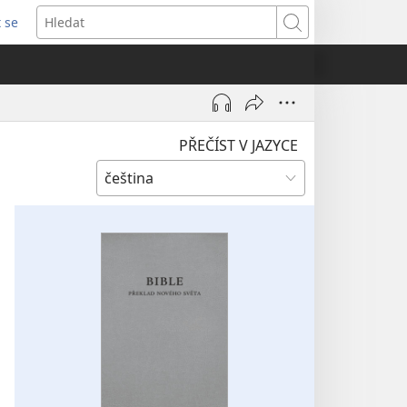
t se
vřeno
Hledat
)
PŘEČÍST V JAZYCE