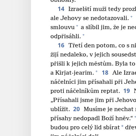
obnosily.“
14
Izraelští muži tedy proz
+
ale Jehovy se nedotazovali.
+
smlouvu
a slíbil jim, že je n
+
odpřisáhli.
16
Třetí den potom, co s ni
žijí nedaleko, v jejich sousedst
přišli k jejich městům. Byla t
18
+
a Kirjat-jearim.
Ale Izrae
náčelníci jim přísahali při Jeh
19
proti náčelníkům reptat.
N
„Přísahali jsme jim při Jehov
20
ublížit.
Musíme je nechat n
přísahy nedopadl Boží hněv.“
*
budou pro celý lid sbírat
dřev