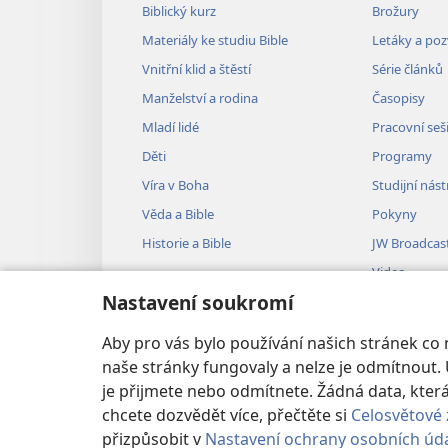
Biblický kurz
Brožury
Materiály ke studiu Bible
Letáky a po
Vnitřní klid a štěstí
Série článků
Manželství a rodina
Časopisy
Mladí lidé
Pracovní seš
Děti
Programy
Víra v Boha
Studijní nást
Věda a Bible
Pokyny
Historie a Bible
JW Broadcas
Videa
Nastavení soukromí
Hudba
Audiodramat
Aby pro vás bylo používání našich stránek co
Dramatizovan
naše stránky fungovaly a nelze je odmítnout. 
je přijmete nebo odmítnete. Žádná data, kt
chcete dozvědět více, přečtěte si
Celosvětové 
přizpůsobit v
Nastavení ochrany osobních úd