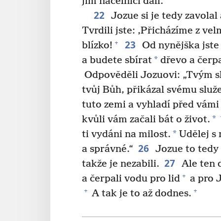
jim náčelníci dali.
22
Jozue si je tedy zavolal 
Tvrdili jste: ‚Přicházíme z vel
23
+
blízko!
Od nynějška jste 
*
a budete sbírat
dřevo a čerp
Odpověděli Jozuovi: „Tvým sl
tvůj Bůh, přikázal svému služ
tuto zemi a vyhladí před vámi 
*
kvůli vám začali bát o život.
*
ti vydáni na milost.
Udělej s 
26
a správné.“
Jozue to tedy u
27
takže je nezabili.
Ale ten d
+
a čerpali vodu pro lid
a pro J
+
+
A tak je to až dodnes.