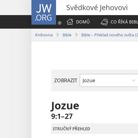
JW.ORG
Svědkové Jehovovi
DOMŮ
CO ŘÍKÁ BIB
Knihovna
Bible
Bible – Překlad nového světa (
ZOBRAZIT
Biblická
kniha
Jozue
9:1–27
STRUČNÝ PŘEHLED