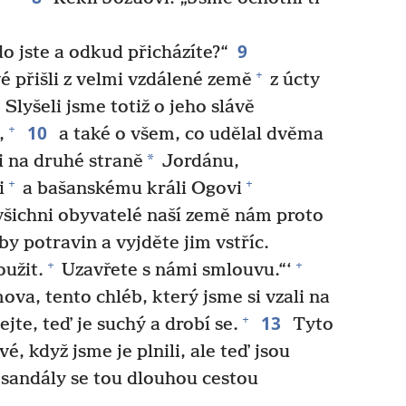
9
do jste a odkud přicházíte?“
+
 přišli z velmi vzdálené země
z úcty
lyšeli jsme totiž o jeho slávě
10
+
,
a také o všem, co udělal dvěma
*
i na druhé straně
Jordánu,
+
+
i
a bašanskému králi Ogovi
všichni obyvatelé naší země nám proto
by potravin a vyjděte jim vstříc.
+
+
užit.
Uzavřete s námi smlouvu.“‘
va, tento chléb, který jsme si vzali na
13
+
ejte, teď je suchý a drobí se.
Tyto
, když jsme je plnili, ale teď jsou
sandály se tou dlouhou cestou