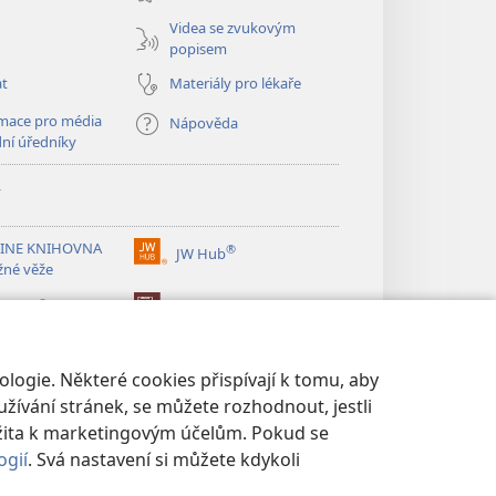
okno)
Videa se zvukovým
popisem
at
Materiály pro lékaře
mace pro média
Nápověda
dní úředníky
y
INE KNIHOVNA
®
JW Hub
(otevřeno
žné věže
nové
®
okno)
ibrary
Watchtower Library
logie. Některé cookies přispívají k tomu, aby
žívání stránek, se můžete rozhodnout, jestli
žita k marketingovým účelům. Pokud se
ogií
. Svá nastavení si můžete kdykoli