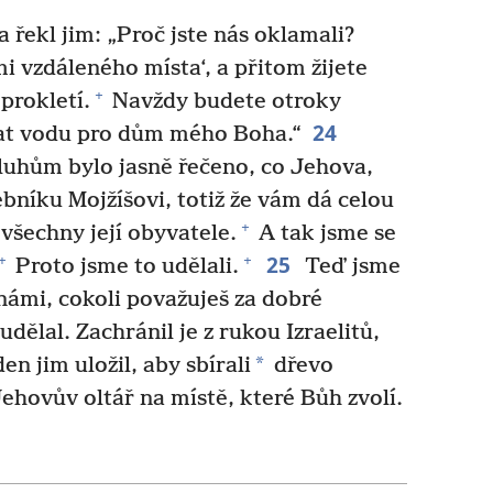
a řekl jim: „Proč jste nás oklamali?
mi vzdáleného místa‘, a přitom žijete
+
prokletí.
Navždy budete otroky
24
at vodu pro dům mého Boha.“
uhům bylo jasně řečeno, co Jehova,
ebníku Mojžíšovi, totiž že vám dá celou
+
všechny její obyvatele.
A tak jsme se
25
+
+
Proto jsme to udělali.
Teď jsme
námi, cokoli považuješ za dobré
dělal. Zachránil je z rukou Izraelitů,
*
en jim uložil, aby sbírali
dřevo
ehovův oltář na místě, které Bůh zvolí.