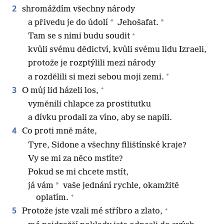
2
shromáždím všechny národy
*
*
a přivedu je do údolí
Jehošafat.
+
Tam se s nimi budu soudit
kvůli svému dědictví, kvůli svému lidu Izraeli,
protože je rozptýlili mezi národy
+
a rozdělili si mezi sebou moji zemi.
+
3
O můj lid házeli los,
vyměnili chlapce za prostitutku
a dívku prodali za víno, aby se napili.
4
Co proti mně máte,
Tyre, Sidone a všechny filištínské kraje?
Vy se mi za něco mstíte?
Pokud se mi chcete mstít,
*
já vám
vaše jednání rychle, okamžitě
+
oplatím.
+
5
Protože jste vzali mé stříbro a zlato,