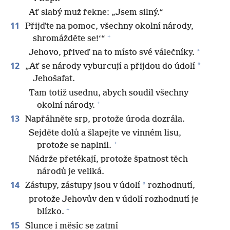
Ať slabý muž řekne: „Jsem silný.“
11
Přijďte na pomoc, všechny okolní národy,
+
shromážděte se!‘“
*
Jehovo, přiveď na to místo své válečníky.
12
*
„Ať se národy vyburcují a přijdou do údolí
Jehošafat.
Tam totiž usednu, abych soudil všechny
+
okolní národy.
13
Napřáhněte srp, protože úroda dozrála.
Sejděte dolů a šlapejte ve vinném lisu,
+
protože se naplnil.
Nádrže přetékají, protože špatnost těch
národů je veliká.
14
*
Zástupy, zástupy jsou v údolí
rozhodnutí,
protože Jehovův den v údolí rozhodnutí je
+
blízko.
15
Slunce i měsíc se zatmí