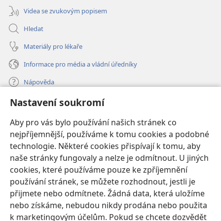
Videa se zvukovým popisem
Hledat
Materiály pro lékaře
Informace pro média a vládní úředníky
Nápověda
Nastavení soukromí
Dary
(otevřeno
nové
Aby pro vás bylo používání našich stránek co
okno)
nejpříjemnější, používáme k tomu cookies a podobné
ONLINE KNIHOVNA Strážné věže
(otevřeno
technologie. Některé cookies přispívají k tomu, aby
nové
®
JW Hub
naše stránky fungovaly a nelze je odmítnout. U jiných
okno)
(otevřeno
cookies, které používáme pouze ke zpříjemnění
nové
®
JW Library
okno)
používání stránek, se můžete rozhodnout, jestli je
přijmete nebo odmítnete. Žádná data, která uložíme
Watchtower Library
nebo získáme, nebudou nikdy prodána nebo použita
k marketingovým účelům. Pokud se chcete dozvědět