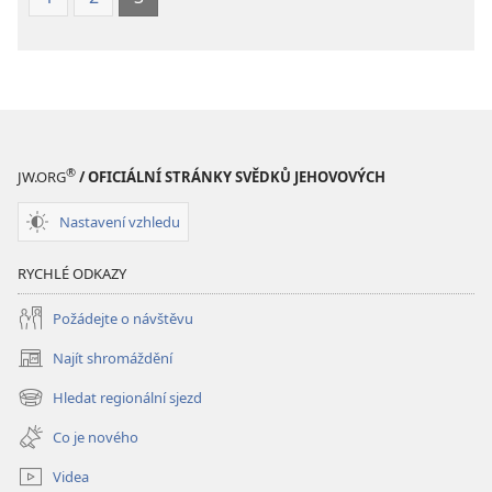
®
JW.ORG
/ OFICIÁLNÍ STRÁNKY SVĚDKŮ JEHOVOVÝCH
Nastavení vzhledu
RYCHLÉ ODKAZY
Požádejte o návštěvu
Najít shromáždění
(otevřeno
nové
Hledat regionální sjezd
(otevřeno
okno)
nové
Co je nového
okno)
Videa