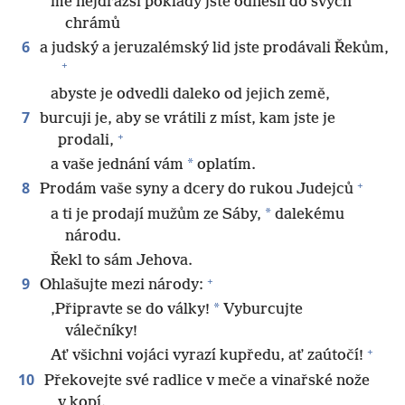
mé nejdražší poklady jste odnesli do svých
chrámů
6
a judský a jeruzalémský lid jste prodávali Řekům,
+
abyste je odvedli daleko od jejich země,
7
burcuji je, aby se vrátili z míst, kam jste je
+
prodali,
*
a vaše jednání vám
oplatím.
+
8
Prodám vaše syny a dcery do rukou Judejců
*
a ti je prodají mužům ze Sáby,
dalekému
národu.
Řekl to sám Jehova.
+
9
Ohlašujte mezi národy:
*
‚Připravte se do války!
Vyburcujte
válečníky!
+
Ať všichni vojáci vyrazí kupředu, ať zaútočí!
10
Překovejte své radlice v meče a vinařské nože
v kopí.