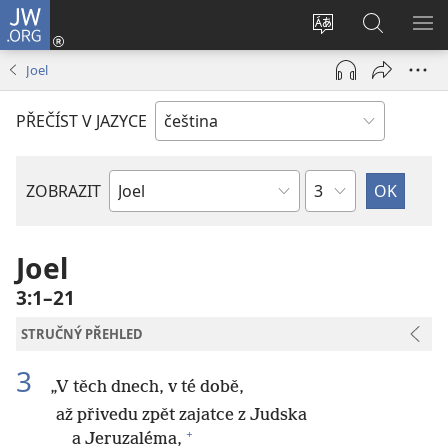
JW.ORG
Přihlásit
se
Změnit
Hledat
ZO
(otevřeno
jazyk
na
NA
Joel
nové
stránek
JW.ORG
okno)
PŘEČÍST V JAZYCE
Kapitola
ZOBRAZIT
Biblická
kniha
Joel
3:1–21
STRUČNÝ PŘEHLED
3
„V těch dnech, v té době,
až přivedu zpět zajatce z Judska
+
a Jeruzaléma,