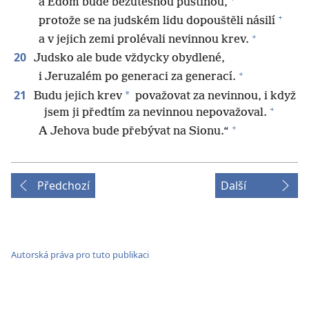
a Edom bude bezútěšnou pustinou,
+
protože se na judském lidu dopouštěli násilí
+
a v jejich zemi prolévali nevinnou krev.
20
Judsko ale bude vždycky obydlené,
+
i Jeruzalém po generaci za generací.
21
*
Budu jejich krev
považovat za nevinnou, i když
+
jsem ji předtím za nevinnou nepovažoval.
+
A Jehova bude přebývat na Sionu.“
Předchozí
Další
Autorská práva pro tuto publikaci