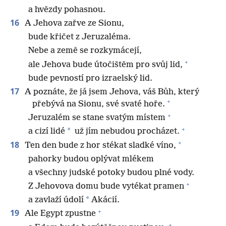
a hvězdy pohasnou.
16
A Jehova zařve ze Sionu,
bude křičet z Jeruzaléma.
Nebe a země se rozkymácejí,
+
ale Jehova bude útočištěm pro svůj lid,
bude pevností pro izraelský lid.
17
A poznáte, že já jsem Jehova, váš Bůh, který
+
přebývá na Sionu, své svaté hoře.
+
Jeruzalém se stane svatým místem
+
*
a cizí lidé
už jím nebudou procházet.
+
18
Ten den bude z hor stékat sladké víno,
pahorky budou oplývat mlékem
a všechny judské potoky budou plné vody.
+
Z Jehovova domu bude vytékat pramen
*
a zavlaží údolí
Akácií.
+
19
Ale Egypt zpustne
+