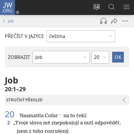
JW.ORG
Přihlásit
se
Změnit
Hledat
ZO
(otevřeno
jazyk
na
NA
Job
nové
stránek
JW.ORG
okno)
PŘEČÍST V JAZYCE
Kapitola
ZOBRAZIT
Biblická
kniha
Job
20:1–29
STRUČNÝ PŘEHLED
20
+
Naamatita Cofar
na to řekl:
2
„Tvoje slova mě znepokojují a nutí odpovědět,
jsem z toho rozrušený.