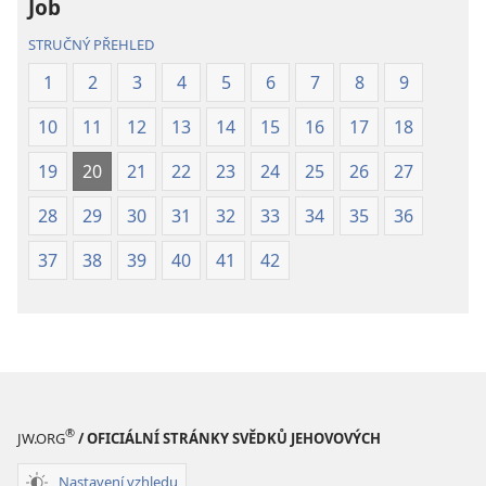
Job
STRUČNÝ PŘEHLED
1
2
3
4
5
6
7
8
9
10
11
12
13
14
15
16
17
18
19
20
21
22
23
24
25
26
27
28
29
30
31
32
33
34
35
36
37
38
39
40
41
42
®
JW.ORG
/ OFICIÁLNÍ STRÁNKY SVĚDKŮ JEHOVOVÝCH
Nastavení vzhledu