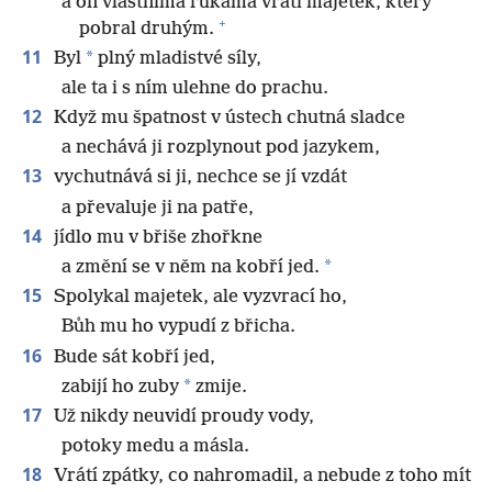
a on vlastníma rukama vrátí majetek, který
+
pobral druhým.
11
*
Byl
plný mladistvé síly,
ale ta i s ním ulehne do prachu.
12
Když mu špatnost v ústech chutná sladce
a nechává ji rozplynout pod jazykem,
13
vychutnává si ji, nechce se jí vzdát
a převaluje ji na patře,
14
jídlo mu v břiše zhořkne
*
a změní se v něm na kobří jed.
15
Spolykal majetek, ale vyzvrací ho,
Bůh mu ho vypudí z břicha.
16
Bude sát kobří jed,
*
zabijí ho zuby
zmije.
17
Už nikdy neuvidí proudy vody,
potoky medu a másla.
18
Vrátí zpátky, co nahromadil, a nebude z toho mít