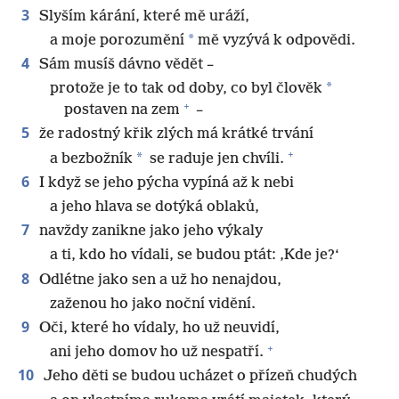
3
Slyším kárání, které mě uráží,
*
a moje porozumění
mě vyzývá k odpovědi.
4
Sám musíš dávno vědět –
*
protože je to tak od doby, co byl člověk
+
postaven na zem
–
5
že radostný křik zlých má krátké trvání
+
*
a bezbožník
se raduje jen chvíli.
6
I když se jeho pýcha vypíná až k nebi
a jeho hlava se dotýká oblaků,
7
navždy zanikne jako jeho výkaly
a ti, kdo ho vídali, se budou ptát: ‚Kde je?‘
8
Odlétne jako sen a už ho nenajdou,
zaženou ho jako noční vidění.
9
Oči, které ho vídaly, ho už neuvidí,
+
ani jeho domov ho už nespatří.
10
Jeho děti se budou ucházet o přízeň chudých