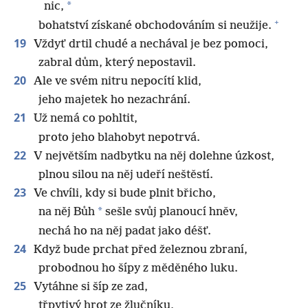
*
nic,
+
bohatství získané obchodováním si neužije.
19
Vždyť drtil chudé a nechával je bez pomoci,
zabral dům, který nepostavil.
20
Ale ve svém nitru nepocítí klid,
jeho majetek ho nezachrání.
21
Už nemá co pohltit,
proto jeho blahobyt nepotrvá.
22
V největším nadbytku na něj dolehne úzkost,
plnou silou na něj udeří neštěstí.
23
Ve chvíli, kdy si bude plnit břicho,
*
na něj Bůh
sešle svůj planoucí hněv,
nechá ho na něj padat jako déšť.
24
Když bude prchat před železnou zbraní,
probodnou ho šípy z měděného luku.
25
Vytáhne si šíp ze zad,
třpytivý hrot ze žlučníku,