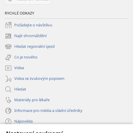
RYCHLÉ ODKAZY
Požádejte o návštěvu
Najít shromáždění
(otevřeno
nové
Hledat regionální sjezd
(otevřeno
okno)
nové
Co je nového
okno)
Videa
Videa se zvukovým popisem
Hledat
Materiály pro lékaře
Informace pro média a vládní úředníky
Nápověda