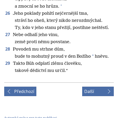
+
a zmocní se ho hrůza.
26
Jeho poklady pohltí nejčernější tma,
stráví ho oheň, který nikdo nerozdmýchal.
Ty, kdo v jeho stanu přežijí, postihne neštěstí.
27
Nebe odhalí jeho vinu,
země proti němu povstane.
28
Povodeň mu strhne dům,
*
bude to mohutný proud v den Božího
hněvu.
29
Takto Bůh odplatí zlému člověku,
takové dědictví mu určil.“
Předchozí
Další
Autorská práva pro tuto publikaci