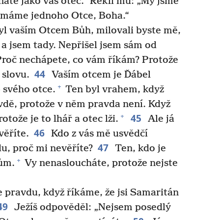
áte jako váš otec.“ Řekli mu: „My jsme
máme jednoho Otce, Boha.“
byl vaším Otcem Bůh, milovali byste mě,
 a jsem tady. Nepřišel jsem sám od
roč nechápete, co vám říkám? Protože
44
slovu.
Vaším otcem je Ďábel
+
b svého otce.
Ten byl vrahem, když
vdě, protože v něm pravda není. Když
45
+
otože je to lhář a otec lži.
Ale já
46
věříte.
Kdo z vás mě usvědčí
47
u, proč mi nevěříte?
Ten, kdo je
+
ům.
Vy nenasloucháte, protože nejste
pravdu, když říkáme, že jsi Samaritán
49
Ježíš odpověděl: „Nejsem posedlý