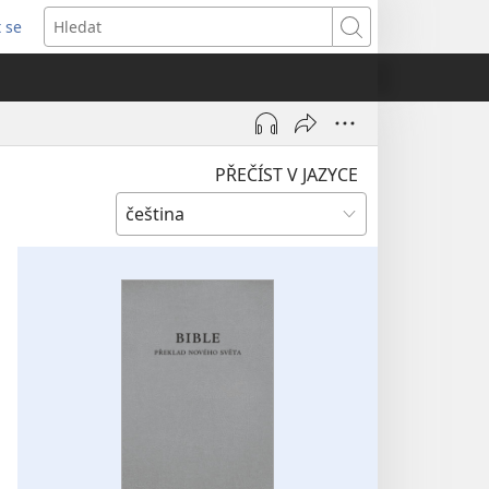
t se
vřeno
Hledat
)
PŘEČÍST V JAZYCE