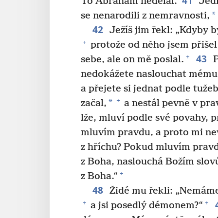
41
To Abraham nedělal.
Jedn
*
se nenarodili z nemravnosti,
42
Ježíš jim řekl: „Kdyby 
+
protože od něho jsem přišel
43
+
sebe, ale on mě poslal.
P
nedokážete naslouchat mému 
a přejete si jednat podle tuže
+
*
začal,
a nestál pevně v pra
lže, mluví podle své povahy, pr
mluvím pravdu, a proto mi ne
z hříchu? Pokud mluvím pravd
z Boha, naslouchá Božím slov
+
z Boha.“
48
Židé mu řekli: „Nemáme 
+
+
a jsi posedlý démonem?“