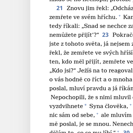
21
Znovu jim řekl: „Odcház
+
zemřete ve svém hříchu.
Kam
tedy říkali: „Snad se nechce z
23
nemůžete přijít‘?“
Pokračov
jste z tohoto světa, já nejsem 
řekl, že zemřete ve svých hříš
ten, kdo měl přijít, zemřete ve
„Kdo jsi?“ Ježíš na to reagov
o vás hodně co říct a o mnoh
poslal, mluví pravdu a já říkám
Nepochopili, že s nimi mluvil 
+
*
vyzdvihnete
Syna člověka,
+
nic sám od sebe,
ale mluvím 
mě poslal, je se mnou. Nenec
30
+