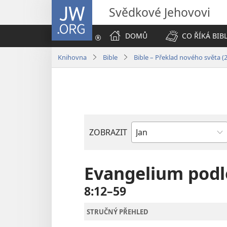
JW.ORG
Svědkové Jehovovi
DOMŮ
CO ŘÍKÁ BIB
Knihovna
Bible
Bible – Překlad nového světa (
ZOBRAZIT
Biblická
kniha
Evangelium podl
8:12–59
STRUČNÝ PŘEHLED