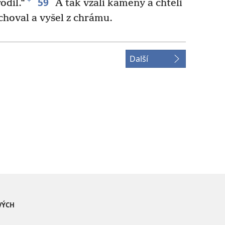
59
+
odil.“
A tak vzali kameny a chtěli
schoval a vyšel z chrámu.
Další
VÝCH