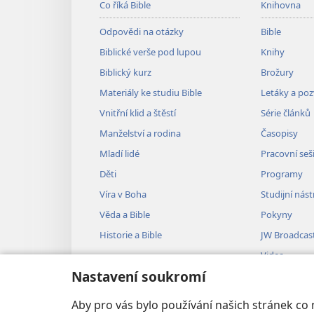
Co říká Bible
Knihovna
Odpovědi na otázky
Bible
Biblické verše pod lupou
Knihy
Biblický kurz
Brožury
Materiály ke studiu Bible
Letáky a po
Vnitřní klid a štěstí
Série článků
Manželství a rodina
Časopisy
Mladí lidé
Pracovní seš
Děti
Programy
Víra v Boha
Studijní nást
Věda a Bible
Pokyny
Historie a Bible
JW Broadcas
Videa
Nastavení soukromí
Hudba
Audiodramat
Aby pro vás bylo používání našich stránek co