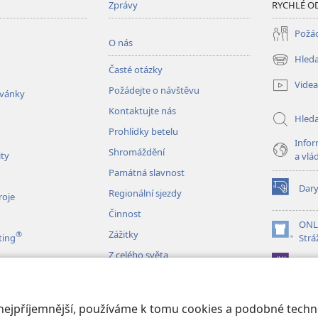
Zprávy
RYCHLÉ O
Požád
O nás
Hleda
(otevřeno
Časté otázky
nové
Videa
Požádejte o návštěvu
okno)
zvánky
Kontaktujte nás
Hled
Prohlídky betelu
Infor
Shromáždění
ity
a vlá
Památná slavnost
Dar
Regionální sjezdy
(otevřeno
roje
nové
Činnost
okno)
ONL
Zážitky
®
(otevřeno
ting
Strá
nové
Z celého světa
JW L
okno)
izace
 nejpříjemnější, používáme k tomu cookies a podobné techno