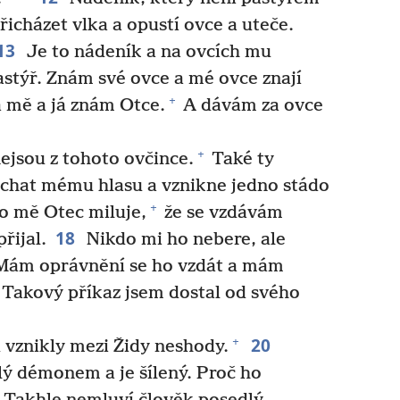
řicházet vlka a opustí ovce a uteče.
13
Je to nádeník a na ovcích mu
stýř. Znám své ovce a mé ovce znají
+
á mě a já znám Otce.
A dávám za ovce
+
ejsou z tohoto ovčince.
Také ty
chat mému hlasu a vznikne jedno stádo
+
o mě Otec miluje,
že se vzdávám
18
řijal.
Nikdo mi ho nebere, ale
. Mám oprávnění se ho vzdát a mám
Takový příkaz jsem dostal od svého
20
+
vznikly mezi Židy neshody.
dlý démonem a je šílený. Proč ho