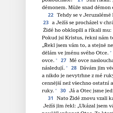
posloucháte?“
Jiní říkali
démonem. Může snad démon ot
22
Tehdy se v Jeruzalémě k
23
a Ježíš se procházel v c
Židé ho obklopili a říkali mu:
Pokud jsi Kristus, řekni nám 
„Řekl jsem vám to, a stejně n
+
dělám ve jménu svého Otce.
27
+
ovce.
Mé ovce nasloucha
28
+
následují.
Dávám jim věč
a nikdo je nevytrhne z mé ruk
cennější než všechno ostatní 
30
+
ruky.
Já a Otec jsme jed
31
Nato Židé znovu vzali 
Ježíš jim řekl: „Ukázal jsem