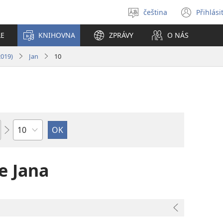
čeština
Přihlási
Vybrat
(ote
jazyk
nové
LE
KNIHOVNA
ZPRÁVY
O NÁS
okno
2019)
Jan
10
Kapitola
e Jana