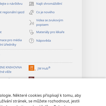
ejte o návštěvu
Najít shromáždění
(otevřeno
nové
t regionální sjezd
Co je nového
okno)
Videa se zvukovým
popisem
at
Materiály pro lékaře
mace pro média
Nápověda
dní úředníky
y
INE KNIHOVNA
®
JW Hub
(otevřeno
žné věže
nové
®
okno)
ibrary
Watchtower Library
logie. Některé cookies přispívají k tomu, aby
žívání stránek, se můžete rozhodnout, jestli