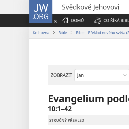
JW.ORG
Svědkové Jehovovi
DOMŮ
CO ŘÍKÁ BIB
Knihovna
Bible
Bible – Překlad nového světa (
ZOBRAZIT
Biblická
kniha
Evangelium podl
10:1–42
STRUČNÝ PŘEHLED