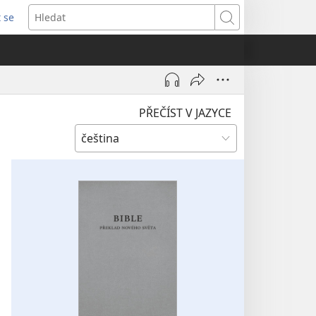
t se
vřeno
Hledat
)
PŘEČÍST V JAZYCE