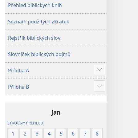
Přehled biblických knih
Seznam použitých zkratek
Rejstřík biblických slov
Slovníček biblických pojmů
Příloha A
Ukázat
více
Příloha B
Ukázat
více
Jan
STRUČNÝ PŘEHLED
1
2
3
4
5
6
7
8