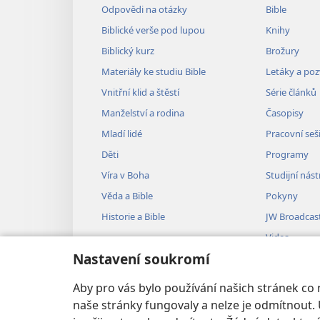
Odpovědi na otázky
Bible
Biblické verše pod lupou
Knihy
Biblický kurz
Brožury
Materiály ke studiu Bible
Letáky a po
Vnitřní klid a štěstí
Série článků
Manželství a rodina
Časopisy
Mladí lidé
Pracovní seš
Děti
Programy
Víra v Boha
Studijní nást
Věda a Bible
Pokyny
Historie a Bible
JW Broadcas
Videa
Nastavení soukromí
Hudba
Audiodramat
Aby pro vás bylo používání našich stránek co
Dramatizovan
naše stránky fungovaly a nelze je odmítnout. 