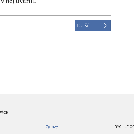
 něj uvěřili.
Další
VÝCH
Zprávy
RYCHLÉ O