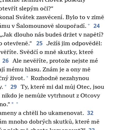
: „Takhle nemluví člověk posedlý
evřít slepým oči?“
onal Svátek zasvěcení. Bylo to v zimě
24
+
hrámu v Šalomounově sloupořadí.
 „Jak dlouho nás budeš držet v napětí?
25
to otevřeně.“
Ježíš jim odpověděl:
evěříte. Svědčí o mně skutky, které
26
Ale nevěříte, protože nejste mé
jí mému hlasu. Znám je a ony mě
+
ný život.
Rozhodně nezahynou
29
+
y.
Ty, které mi dal můj Otec, jsou
a nikdo je nemůže vytrhnout z Otcovy
+
*
no.“
32
kameny a chtěli ho ukamenovat.
 vám mnoho dobrých skutků, které mě