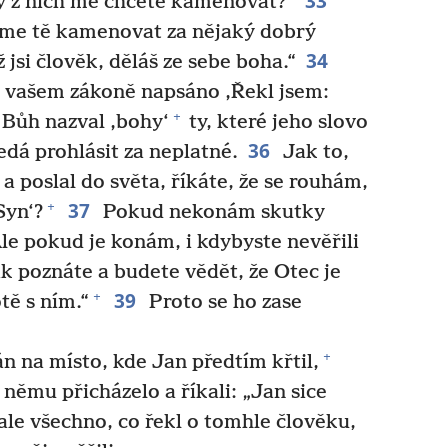
33
rý z nich mě chcete kamenovat?“
me tě kamenovat za nějaký dobrý
34
 jsi člověk, děláš ze sebe boha.“
e vašem zákoně napsáno ‚Řekl jsem:
+
Bůh nazval ‚bohy‘
ty, které jeho slovo
36
edá prohlásit za neplatné.
Jak to,
a poslal do světa, říkáte, že se rouhám,
37
+
Syn‘?
Pokud nekonám skutky
le pokud je konám, i kdybyste nevěřili
k poznáte a budete vědět, že Otec je
39
+
tě s ním.“
Proto se ho zase
+
n na místo, kde Jan předtím křtil,
němu přicházelo a říkali: „Jan sice
ale všechno, co řekl o tomhle člověku,