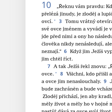
10
„Řeknu vám pravdu: Kdo
přelézá jinudy, je zloděj a lupi
3
+
ovcí.
Tomu vrátný otevír
své ovce jménem a vyvádí je v
jde před nimi a ony ho následuj
člověka nikdy nenásledují, ale 
6
neznají.“
Když jim Ježíš vyp
jim chtěl říct.
7
A tak Ježíš řekl znovu: 
8
+
ovce.
Všichni, kdo přišli a
9
a ovce jim nenaslouchaly.
J
bude zachráněn a bude vcháze
Zloděj přichází, jen aby kradl, 
měly život a měly ho v hojné 
pastýř dává za ovce svůj život