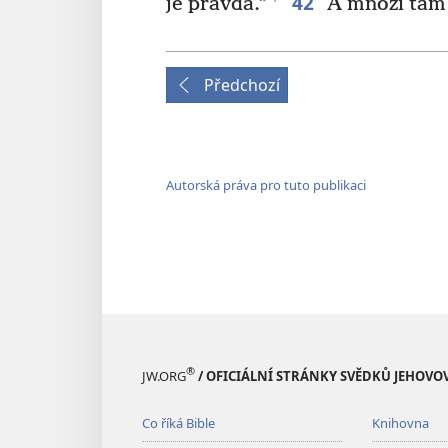
42
je pravda.“
A mnozí tam v
Předchozí
Autorská práva pro tuto publikaci
®
JW.ORG
/ OFICIÁLNÍ STRÁNKY SVĚDKŮ JEHOVO
Co říká Bible
Knihovna