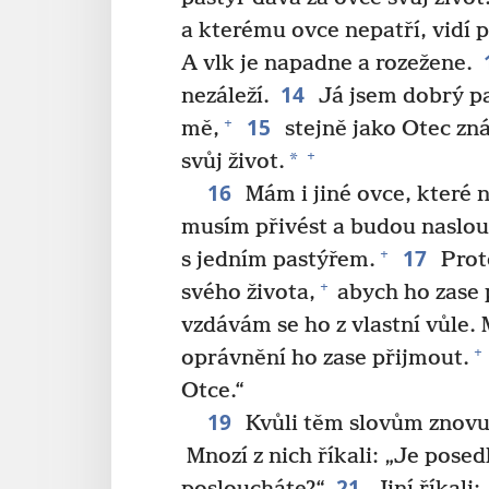
a kterému ovce nepatří, vidí p
A vlk je napadne a rozežene.
14
nezáleží.
Já jsem dobrý pa
15
+
mě,
stejně jako Otec zn
+
*
svůj život.
16
Mám i jiné ovce, které n
musím přivést a budou naslou
17
+
s jedním pastýřem.
Prot
+
svého života,
abych ho zase p
vzdávám se ho z vlastní vůle
+
oprávnění ho zase přijmout.
Otce.“
19
Kvůli těm slovům znovu 
Mnozí z nich říkali: „Je pose
21