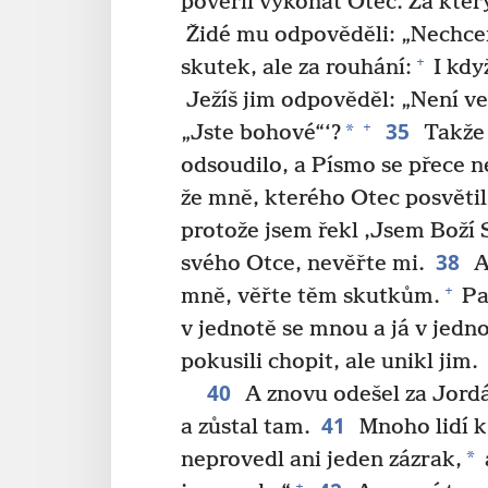
pověřil vykonat Otec. Za kte
Židé mu odpověděli: „Nechce
+
skutek, ale za rouhání:
I když
Ježíš jim odpověděl: „Není v
35
+
*
„Jste bohové“‘?
Takže 
odsoudilo, a Písmo se přece n
že mně, kterého Otec posvětil 
protože jsem řekl ‚Jsem Boží 
38
svého Otce, nevěřte mi.
A
+
mně, věřte těm skutkům.
Pa
v jednotě se mnou a já v jedno
pokusili chopit, ale unikl jim.
40
A znovu odešel za Jordá
41
a zůstal tam.
Mnoho lidí k 
*
neprovedl ani jeden zázrak,
+