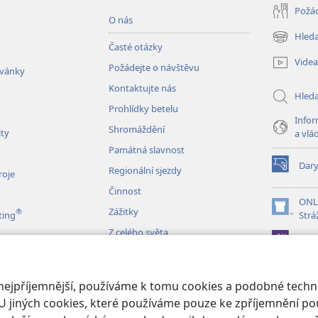
Požád
O nás
Hleda
(otevřeno
Časté otázky
nové
Videa
Požádejte o návštěvu
okno)
zvánky
Kontaktujte nás
Hled
Prohlídky betelu
Infor
Shromáždění
ity
a vlá
Památná slavnost
Dar
Regionální sjezdy
(otevřeno
roje
nové
Činnost
okno)
ONL
Zážitky
®
(otevřeno
ting
Strá
nové
Z celého světa
JW L
okno)
izace
 nejpříjemnější, používáme k tomu cookies a podobné techno
é čtení Bible
U jiných cookies, které používáme pouze ke zpříjemnění pou