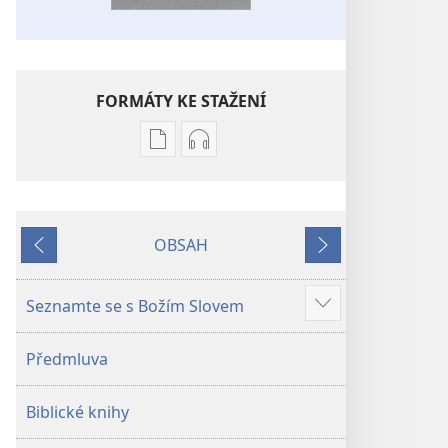
FORMÁTY KE STAŽENÍ
Formáty
Formáty
poblikací
audionahrávek
ke
ke
stažení
stažení
OBSAH
Bible –
Bible –
Předchozí
Další
Překlad
Překlad
nového
nového
Seznamte se s Božím Slovem
Ukázat
světa
světa
více
(2019)
(2019)
Předmluva
Biblické knihy