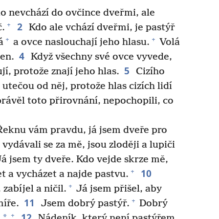
 nevchází do ovčince dveřmi, ale
2
+
č.
Kdo ale vchází dveřmi, je pastýř
+
+
á
a ovce naslouchají jeho hlasu.
Volá
4
en.
Když všechny své ovce vyvede,
5
í, protože znají jeho hlas.
Cizího
utečou od něj, protože hlas cizích lidí
rávěl toto přirovnání, nepochopili, co
„Řeknu vám pravdu, já jsem dveře pro
 vydávali se za mě, jsou zloději a lupiči
á jsem ty dveře. Kdo vejde skrze mě,
10
+
t a vycházet a najde pastvu.
+
zabíjel a ničil.
Já jsem přišel, aby
11
+
míře.
Jsem dobrý pastýř.
Dobrý
12
+
*
.
Nádeník, který není pastýřem