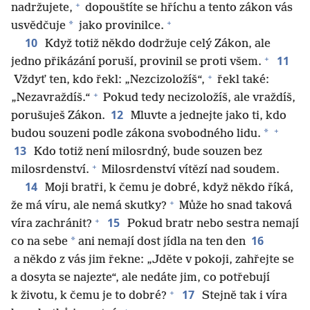
+
nadržujete,
dopouštíte se hříchu a tento zákon vás
+
*
usvědčuje
jako provinilce.
10
Když totiž někdo dodržuje celý Zákon, ale
+
11
jedno přikázání poruší, provinil se proti všem.
+
Vždyť ten, kdo řekl: „Nezcizoložíš“,
řekl také:
+
„Nezavraždíš.“
Pokud tedy necizoložíš, ale vraždíš,
12
porušuješ Zákon.
Mluvte a jednejte jako ti, kdo
+
*
budou souzeni podle zákona svobodného lidu.
13
Kdo totiž není milosrdný, bude souzen bez
+
milosrdenství.
Milosrdenství vítězí nad soudem.
14
Moji bratři, k čemu je dobré, když někdo říká,
+
že má víru, ale nemá skutky?
Může ho snad taková
+
15
víra zachránit?
Pokud bratr nebo sestra nemají
16
*
co na sebe
ani nemají dost jídla na ten den
a někdo z vás jim řekne: „Jděte v pokoji, zahřejte se
a dosyta se najezte“, ale nedáte jim, co potřebují
+
17
k životu, k čemu je to dobré?
Stejně tak i víra