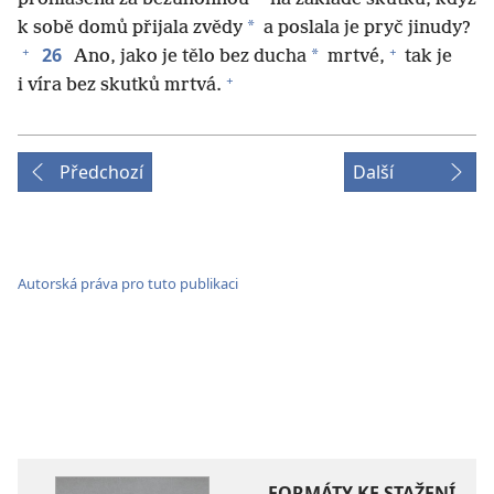
*
k sobě domů přijala zvědy
a poslala je pryč jinudy?
+
+
26
*
Ano, jako je tělo bez ducha
mrtvé,
tak je
+
i víra bez skutků mrtvá.
Předchozí
Další
Autorská práva pro tuto publikaci
FORMÁTY KE STAŽENÍ