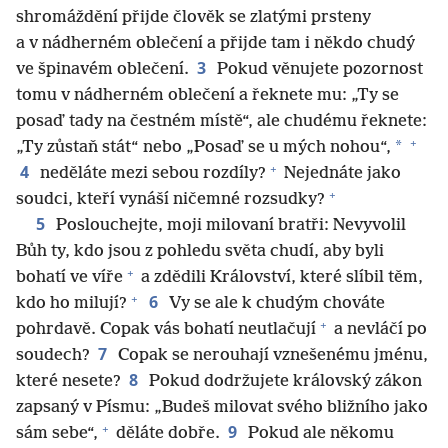
shromáždění přijde člověk se zlatými prsteny
a v nádherném oblečení a přijde tam i někdo chudý
3
ve špinavém oblečení.
Pokud věnujete pozornost
tomu v nádherném oblečení a řeknete mu: „Ty se
posaď tady na čestném místě“, ale chudému řeknete:
+
*
„Ty zůstaň stát“ nebo „Posaď se u mých nohou“,
+
4
neděláte mezi sebou rozdíly?
Nejednáte jako
+
soudci, kteří vynáší ničemné rozsudky?
5
Poslouchejte, moji milovaní bratři: Nevyvolil
Bůh ty, kdo jsou z pohledu světa chudí, aby byli
+
bohatí ve víře
a zdědili Království, které slíbil těm,
+
6
kdo ho milují?
Vy se ale k chudým chováte
+
pohrdavě. Copak vás bohatí neutlačují
a nevláčí po
7
soudech?
Copak se nerouhají vznešenému jménu,
8
které nesete?
Pokud dodržujete královský zákon
zapsaný v Písmu: „Budeš milovat svého bližního jako
+
9
sám sebe“,
děláte dobře.
Pokud ale někomu