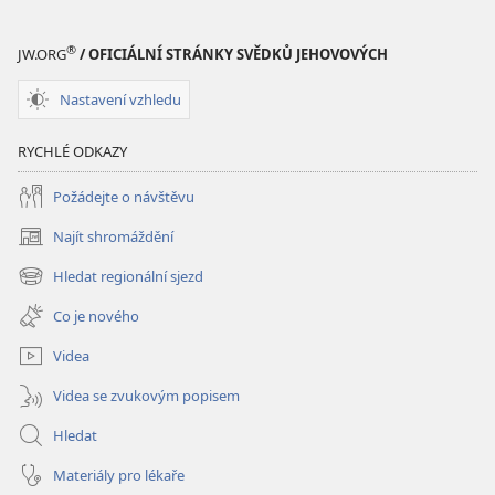
®
JW.ORG
/ OFICIÁLNÍ STRÁNKY SVĚDKŮ JEHOVOVÝCH
Nastavení vzhledu
RYCHLÉ ODKAZY
Požádejte o návštěvu
Najít shromáždění
(otevřeno
nové
Hledat regionální sjezd
(otevřeno
okno)
nové
Co je nového
okno)
Videa
Videa se zvukovým popisem
Hledat
Materiály pro lékaře