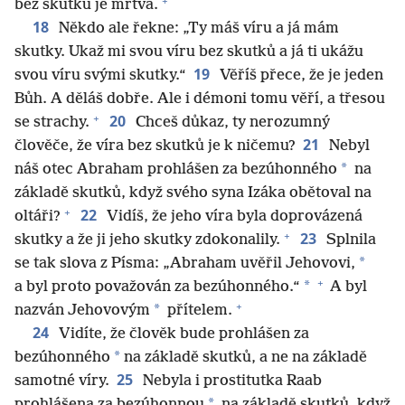
+
bez skutků je mrtvá.
18
Někdo ale řekne: „Ty máš víru a já mám
skutky. Ukaž mi svou víru bez skutků a já ti ukážu
19
svou víru svými skutky.“
Věříš přece, že je jeden
Bůh. A děláš dobře. Ale i démoni tomu věří, a třesou
+
20
se strachy.
Chceš důkaz, ty nerozumný
21
člověče, že víra bez skutků je k ničemu?
Nebyl
*
náš otec Abraham prohlášen za bezúhonného
na
základě skutků, když svého syna Izáka obětoval na
+
22
oltáři?
Vidíš, že jeho víra byla doprovázená
+
23
skutky a že ji jeho skutky zdokonalily.
Splnila
*
se tak slova z Písma: „Abraham uvěřil Jehovovi,
+
*
a byl proto považován za bezúhonného.“
A byl
+
*
nazván Jehovovým
přítelem.
24
Vidíte, že člověk bude prohlášen za
*
bezúhonného
na základě skutků, a ne na základě
25
samotné víry.
Nebyla i prostitutka Raab
*
prohlášena za bezúhonnou
na základě skutků, když