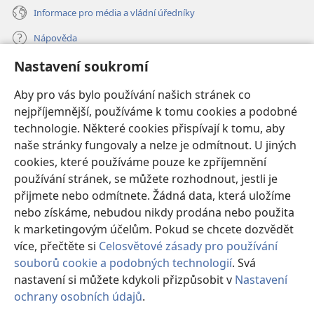
Informace pro média a vládní úředníky
Nápověda
Nastavení soukromí
Dary
(otevřeno
nové
Aby pro vás bylo používání našich stránek co
okno)
nejpříjemnější, používáme k tomu cookies a podobné
ONLINE KNIHOVNA Strážné věže
(otevřeno
technologie. Některé cookies přispívají k tomu, aby
nové
®
JW Hub
naše stránky fungovaly a nelze je odmítnout. U jiných
okno)
(otevřeno
cookies, které používáme pouze ke zpříjemnění
nové
®
JW Library
okno)
používání stránek, se můžete rozhodnout, jestli je
přijmete nebo odmítnete. Žádná data, která uložíme
Watchtower Library
nebo získáme, nebudou nikdy prodána nebo použita
k marketingovým účelům. Pokud se chcete dozvědět
více, přečtěte si
Celosvětové zásady pro používání
souborů cookie a podobných technologií
. Svá
nastavení si můžete kdykoli přizpůsobit v
Nastavení
Copyright
© 2026 Watch Tower Bible and Tract Society of Pennsylvania.
PODMÍNKY POUŽITÍ
|
OCHRANA SOUKROMÍ
|
NASTAVENÍ
ochrany osobních údajů
.
Zo
SOUKROMÍ