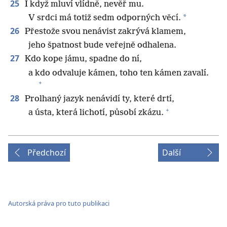
25
I když mluví vlídně, nevěř mu.
*
V srdci má totiž sedm odporných věcí.
26
Přestože svou nenávist zakrývá klamem,
jeho špatnost bude veřejně odhalena.
27
Kdo kope jámu, spadne do ní,
a kdo odvaluje kámen, toho ten kámen zavalí.
+
28
Prolhaný jazyk nenávidí ty, které drtí,
+
a ústa, která lichotí, působí zkázu.
Předchozí
Další
Autorská práva pro tuto publikaci