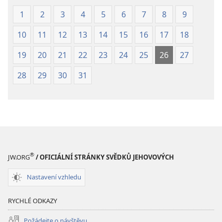
1
2
3
4
5
6
7
8
9
10
11
12
13
14
15
16
17
18
19
20
21
22
23
24
25
26
27
28
29
30
31
®
JW.ORG
/ OFICIÁLNÍ STRÁNKY SVĚDKŮ JEHOVOVÝCH
Nastavení vzhledu
RYCHLÉ ODKAZY
Požádejte o návštěvu