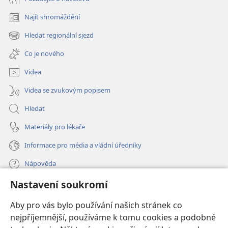
Najít shromáždění
(otevřeno
nové
Hledat regionální sjezd
(otevřeno
okno)
nové
Co je nového
okno)
Videa
Videa se zvukovým popisem
Hledat
Materiály pro lékaře
Informace pro média a vládní úředníky
Nápověda
Nastavení soukromí
Dary
(otevřeno
nové
Aby pro vás bylo používání našich stránek co
okno)
nejpříjemnější, používáme k tomu cookies a podobné
ONLINE KNIHOVNA Strážné věže
(otevřeno