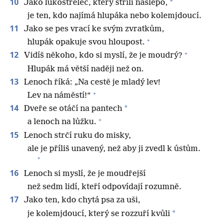
10
*
Jako lukostřelec, který střílí naslepo,
je ten, kdo najímá hlupáka nebo kolemjdoucí.
11
Jako se pes vrací ke svým zvratkům,
+
hlupák opakuje svou hloupost.
+
12
Vidíš někoho, kdo si myslí, že je moudrý?
Hlupák má větší naději než on.
13
Lenoch říká: „Na cestě je mladý lev!
+
Lev na náměstí!“
14
*
Dveře se otáčí na pantech
+
a lenoch na lůžku.
15
Lenoch strčí ruku do misky,
ale je příliš unavený, než aby ji zvedl k ústům.
+
16
Lenoch si myslí, že je moudřejší
než sedm lidí, kteří odpovídají rozumně.
17
Jako ten, kdo chytá psa za uši,
*
je kolemjdoucí, který se rozzuří kvůli