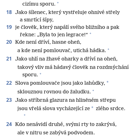
+
cizímu sporu.
18
Jako šílenec, který vystřeluje ohnivé střely
a smrtící šípy,
19
je člověk, který napálí svého bližního a pak
+
řekne: „Byla to jen legrace!“
20
Kde není dříví, hasne oheň,
+
a kde není pomlouvač, utichá hádka.
21
Jako uhlí na žhavé oharky a dříví na oheň,
takový vliv má hádavý člověk na rozdmýchání
+
sporu.
22
*
Slova pomlouvače jsou jako lahůdky,
+
sklouznou rovnou do žaludku.
23
Jako stříbrná glazura na hliněném střepu
*
jsou vřelá slova vycházející ze
zlého srdce.
+
24
Kdo nenávidí druhé, svými rty to zakrývá,
ale v nitru se zabývá podvodem.