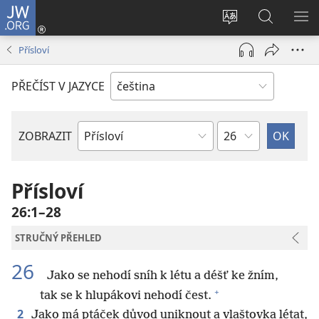
JW.ORG
Přihlásit
se
Změnit
Hledat
ZO
(otevřeno
jazyk
na
NA
Přísloví
nové
stránek
JW.ORG
okno)
PŘEČÍST V JAZYCE
Kapitola
ZOBRAZIT
Biblická
kniha
Přísloví
26:1–28
STRUČNÝ PŘEHLED
26
Jako se nehodí sníh k létu a déšť ke žním,
+
tak se k hlupákovi nehodí čest.
2
Jako má ptáček důvod uniknout a vlaštovka létat,