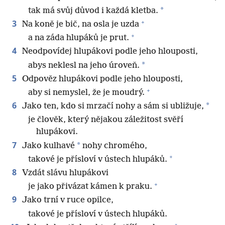
*
tak má svůj důvod i každá kletba.
+
3
Na koně je bič, na osla je uzda
+
a na záda hlupáků je prut.
4
Neodpovídej hlupákovi podle jeho hlouposti,
*
abys neklesl na jeho úroveň.
5
Odpověz hlupákovi podle jeho hlouposti,
+
aby si nemyslel, že je moudrý.
6
*
Jako ten, kdo si mrzačí nohy a sám si ubližuje,
je člověk, který nějakou záležitost svěří
hlupákovi.
7
*
Jako kulhavé
nohy chromého,
+
takové je přísloví v ústech hlupáků.
8
Vzdát slávu hlupákovi
+
je jako přivázat kámen k praku.
9
Jako trní v ruce opilce,
takové je přísloví v ústech hlupáků.