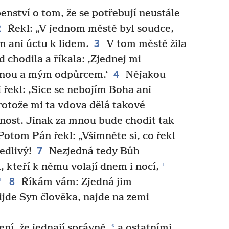
nství o tom, že se potřebují neustále
2
Řekl: „V jednom městě byl soudce,
3
 ani úctu k lidem.
V tom městě žila
 chodila a říkala: ‚Zjednej mi
4
mnou a mým odpůrcem.‘
Nějakou
 řekl: ‚Sice se nebojím Boha ani
rotože mi ta vdova dělá takové
lnost. Jinak za mnou bude chodit tak
otom Pán řekl: „Všimněte si, co řekl
7
edlivý!
Nezjedná tedy Bůh
+
kteří k němu volají dnem i nocí,
8
+
Říkám vám: Zjedná jim
řijde Syn člověka, najde na zemi
*
ní, že jednají správně,
a ostatními