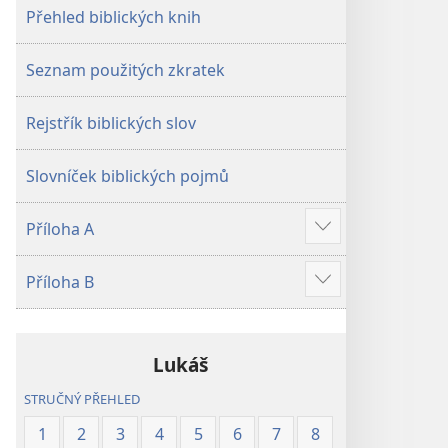
Přehled biblických knih
Seznam použitých zkratek
Rejstřík biblických slov
Slovníček biblických pojmů
Příloha A
Ukázat
více
Příloha B
Ukázat
více
Lukáš
STRUČNÝ PŘEHLED
1
2
3
4
5
6
7
8