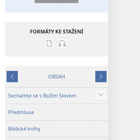
FORMÁTY KE STAŽENÍ
Formáty
Formáty
poblikací
audionahrávek
ke
ke
stažení
stažení
OBSAH
Bible –
Bible –
Předchozí
Další
Překlad
Překlad
nového
nového
Seznamte se s Božím Slovem
Ukázat
světa
světa
více
(2019)
(2019)
Předmluva
Biblické knihy