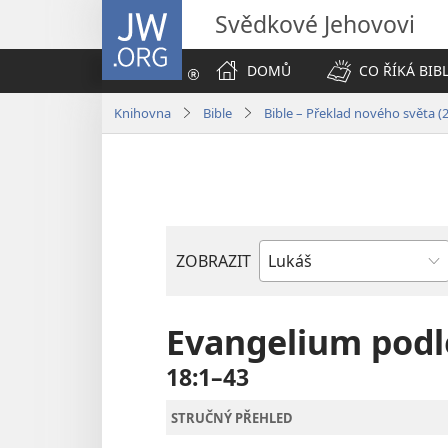
JW.ORG
Svědkové Jehovovi
DOMŮ
CO ŘÍKÁ BIB
Knihovna
Bible
Bible – Překlad nového světa (
ZOBRAZIT
Biblická
kniha
Evangelium podl
18:1–43
STRUČNÝ PŘEHLED