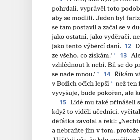
pohrdali, vyprávěl toto podob
aby se modlili. Jeden byl fari
se tam postavil a začal se v du
jako ostatní, jako vyděrači, n
12
jako tento výběrčí daní.
D
13
+
ze všeho, co získám.‘
Ale
vzhlédnout k nebi. Bil se do pr
14
+
se nade mnou.‘
Říkám vá
*
v Božích očích lepší
než ten 
vyvyšuje, bude pokořen, ale k
15
Lidé mu také přinášeli s
když to viděli učedníci, vyčítal
děťátka zavolal a řekl: „Necht
a nebraňte jim v tom, protože