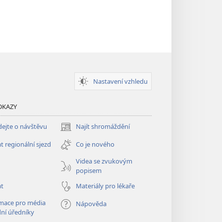
Nastavení vzhledu
DKAZY
ejte o návštěvu
Najít shromáždění
(otevřeno
nové
t regionální sjezd
Co je nového
okno)
Videa se zvukovým
popisem
at
Materiály pro lékaře
mace pro média
Nápověda
dní úředníky