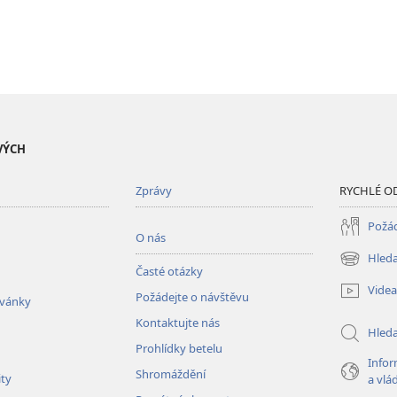
VÝCH
Zprávy
RYCHLÉ O
Požád
O nás
Hleda
(otevřeno
Časté otázky
nové
Videa
Požádejte o návštěvu
okno)
zvánky
Kontaktujte nás
Hled
Prohlídky betelu
Infor
Shromáždění
ity
a vlá