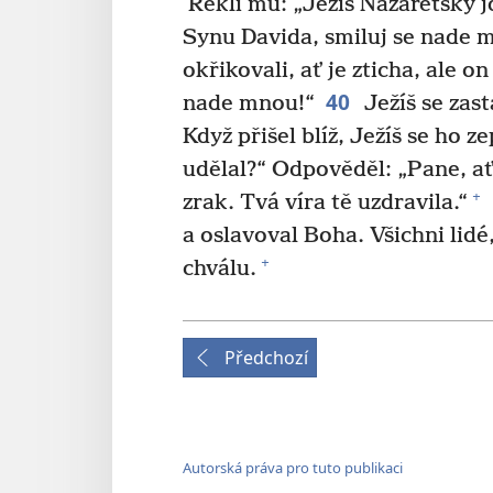
Řekli mu: „Ježíš Nazaretský j
Synu Davida, smiluj se nade 
okřikovali, ať je zticha, ale on
40
nade mnou!“
Ježíš se zast
Když přišel blíž, Ježíš se ho ze
udělal?“ Odpověděl: „Pane, ať
+
zrak. Tvá víra tě uzdravila.“
a oslavoval Boha. Všichni lidé,
+
chválu.
Předchozí
Autorská práva pro tuto publikaci