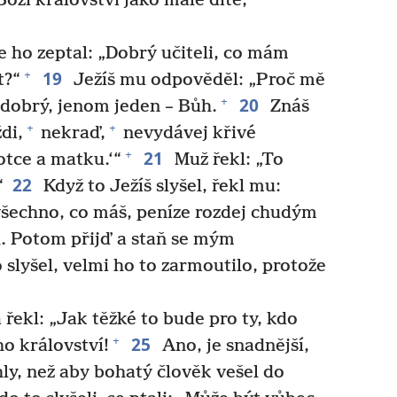
Boží království jako malé dítě,
 ho zeptal: „Dobrý učiteli, co mám
19
+
t?“
Ježíš mu odpověděl: „Proč mě
20
+
 dobrý, jenom jeden – Bůh.
Znáš
+
+
di,
nekraď,
nevydávej křivé
21
+
otce a matku.‘“
Muž řekl: „To
22
“
Když to Ježíš slyšel, řekl mu:
 všechno, co máš, peníze rozdej chudým
h. Potom přijď a staň se mým
 slyšel, velmi ho to zarmoutilo, protože
 řekl: „Jak těžké to bude pro ty, kdo
25
+
ho království!
Ano, je snadnější,
ly, než aby bohatý člověk vešel do