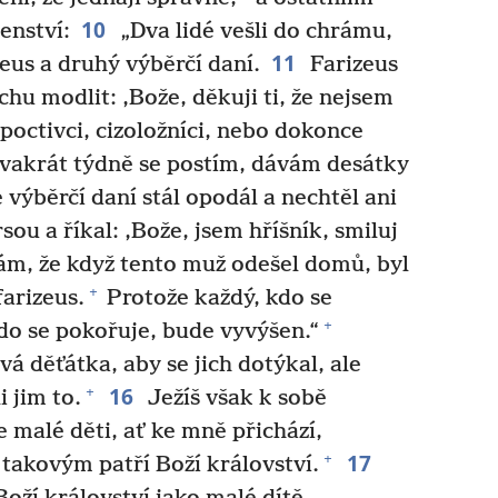
10
enství:
„Dva lidé vešli do chrámu,
11
zeus a druhý výběrčí daní.
Farizeus
chu modlit: ‚Bože, děkuji ti, že nejsem
epoctivci, cizoložníci, nebo dokonce
vakrát týdně se postím, dávám desátky
 výběrčí daní stál opodál a nechtěl ani
sou a říkal: ‚Bože, jsem hříšník, smiluj
m, že když tento muž odešel domů, byl
+
farizeus.
Protože každý, kdo se
+
do se pokořuje, bude vyvýšen.“
vá děťátka, aby se jich dotýkal, ale
16
+
i jim to.
Ježíš však k sobě
e malé děti, ať ke mně přichází,
17
+
 takovým patří Boží království.