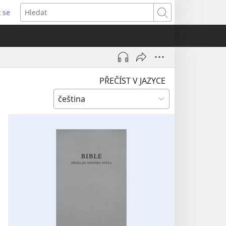
t se
vřeno
Hledat
)
PŘEČÍST V JAZYCE