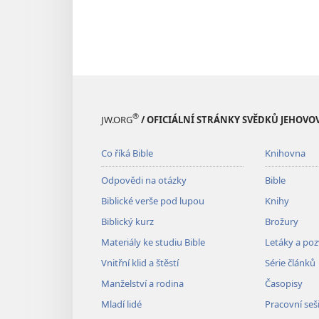
®
JW.ORG
/ OFICIÁLNÍ STRÁNKY SVĚDKŮ JEHOVO
Co říká Bible
Knihovna
Odpovědi na otázky
Bible
Biblické verše pod lupou
Knihy
Biblický kurz
Brožury
Materiály ke studiu Bible
Letáky a po
Vnitřní klid a štěstí
Série článků
Manželství a rodina
Časopisy
Mladí lidé
Pracovní seš