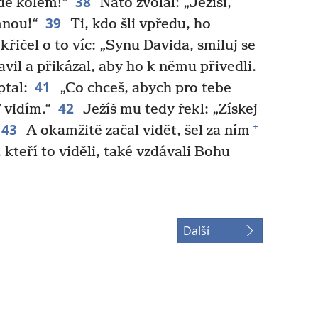
38
de kolem!“
Nato zvolal: „Ježíši,
39
mnou!“
Ti, kdo šli vpředu, ho
 křičel o to víc: „Synu Davida, smiluj se
avil a přikázal, aby ho k němu přivedli.
41
ptal:
„Co chceš, abych pro tebe
42
 vidím.“
Ježíš mu tedy řekl: „Získej
43
+
A okamžitě začal vidět, šel za ním
 kteří to viděli, také vzdávali Bohu
Další