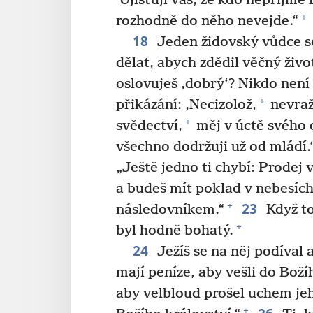
Ujišťuji vás, že kdo nepřijme 
+
rozhodně do něho nevejde.“
18
Jeden židovský vůdce se
dělat, abych zdědil věčný živo
oslovuješ ‚dobrý‘? Nikdo není
+
přikázání: ‚Necizolož,
nevraž
+
svědectví,
měj v úctě svého 
všechno dodržuji už od mládí.
„Ještě jedno ti chybí: Prodej
a budeš mít poklad v nebesíc
23
+
následovníkem.“
Když to
+
byl hodně bohatý.
24
Ježíš se na něj podíval a
mají peníze, aby vešli do Boží
aby velbloud prošel uchem jeh
+