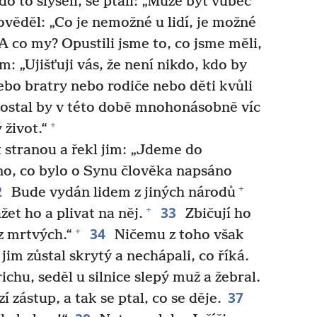
do to slyšeli, se ptali: „Může být vůbec
ěděl: „Co je nemožné u lidí, je možné
A co my? Opustili jsme to, co jsme měli,
m: „Ujišťuji vás, že není nikdo, kdo by
bo bratry nebo rodiče nebo děti kvůli
ostal by v této době mnohonásobně víc
+
 život.“
t stranou a řekl jim: „Jdeme do
o, co bylo o Synu člověka napsáno
2
+
Bude vydán lidem z jiných národů
33
+
žet ho a plivat na něj.
Zbičují ho
34
+
z mrtvých.“
Ničemu z toho však
im zůstal skrytý a nechápali, co říká.
richu, seděl u silnice slepý muž a žebral.
37
 zástup, a tak se ptal, co se děje.