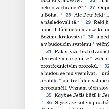
26
Božího království.“
Ti, k
27
+
někdo zachráněn?“
Odpov
28
+
u Boha.“
Ale Petr řekl: „
29
+
a následovali tě.“
Řekl ji
opustil dům nebo manželku ne
30
+
Božímu království
a ned
*
a v budoucím systému
věčný
31
Pak si vzal těch dvanác
*
Jeruzaléma a splní se
všechn
3
+
prostřednictvím proroků.
+
a budou se mu vysmívat,
urá
+
a zabijí,
ale třetí den vstane 
nerozuměli. Význam těch slov j
35
Když se Ježíš blížil k Je
36
+
Slyšel, že kolem prochází