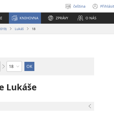
čeština
Přihlási
Vybrat
(ote
jazyk
nové
LE
KNIHOVNA
ZPRÁVY
O NÁS
okno
2019)
Lukáš
18
Kapitola
e Lukáše