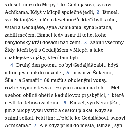
+
s deseti muži do Micpy
ke Gedaljášovi, synovi
2
Achikama. Když v Micpě společně jedli,
Išmael,
syn Netanjáše, a těch deset mužů, kteří byli s ním,
vstali a Gedaljáše, syna Achikama, syna Šafana,
zabili mečem. Išmael tedy usmrtil toho, koho
3
babylonský král dosadil nad zemí.
Zabil i všechny
Židy, kteří byli s Gedaljášem v Micpě, a také
chaldejské vojáky, kteří tam byli.
4
Druhý den potom, co byl Gedaljáš zabit, když
+
5
o tom ještě nikdo nevěděl,
přišlo ze Šekemu,
+
+
Šila
a Samaří
80 mužů s oholenými vousy,
+
roztrženými oděvy a řeznými ranami na těle.
Měli
+
s sebou obilné oběti a kadidlovou pryskyřici,
které
6
nesli do Jehovova domu.
Išmael, syn Netanjáše,
jim z Micpy vyšel vstříc a cestou plakal. Když se
s nimi setkal, řekl jim: „Pojďte ke Gedaljášovi, synovi
7
Achikama.“
Ale když přišli do města, Išmael, syn