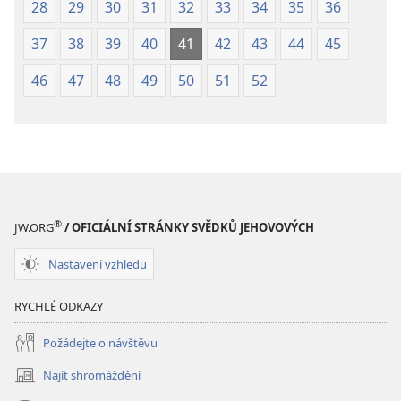
28
29
30
31
32
33
34
35
36
37
38
39
40
41
42
43
44
45
46
47
48
49
50
51
52
®
JW.ORG
/ OFICIÁLNÍ STRÁNKY SVĚDKŮ JEHOVOVÝCH
Nastavení vzhledu
RYCHLÉ ODKAZY
Požádejte o návštěvu
Najít shromáždění
(otevřeno
nové