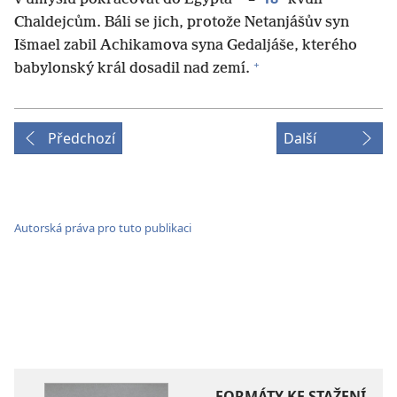
Chaldejcům. Báli se jich, protože Netanjášův syn
Išmael zabil Achikamova syna Gedaljáše, kterého
+
babylonský král dosadil nad zemí.
Předchozí
Další
Autorská práva pro tuto publikaci
FORMÁTY KE STAŽENÍ