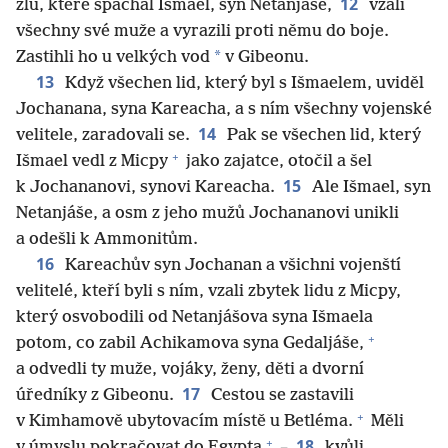
12
zlu, které spáchal Išmael, syn Netanjáše,
vzali
všechny své muže a vyrazili proti němu do boje.
*
Zastihli ho u velkých vod
v Gibeonu.
13
Když všechen lid, který byl s Išmaelem, uviděl
Jochanana, syna Kareacha, a s ním všechny vojenské
14
velitele, zaradovali se.
Pak se všechen lid, který
+
Išmael vedl z Micpy
jako zajatce, otočil a šel
15
k Jochananovi, synovi Kareacha.
Ale Išmael, syn
Netanjáše, a osm z jeho mužů Jochananovi unikli
a odešli k Ammonitům.
16
Kareachův syn Jochanan a všichni vojenští
velitelé, kteří byli s ním, vzali zbytek lidu z Micpy,
který osvobodili od Netanjášova syna Išmaela
+
potom, co zabil Achikamova syna Gedaljáše,
a odvedli ty muže, vojáky, ženy, děti a dvorní
17
úředníky z Gibeonu.
Cestou se zastavili
+
v Kimhamově ubytovacím místě u Betléma.
Měli
+
18
v úmyslu pokračovat do Egypta
–
kvůli