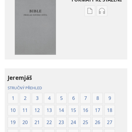
Formáty
Formáty
poblikací
audionahráv
ke
ke
stažení
stažení
Bible –
Bible –
Překlad
Překlad
nového
nového
světa
světa
(2019)
(2019)
Jeremjáš
STRUČNÝ PŘEHLED
1
2
3
4
5
6
7
8
9
10
11
12
13
14
15
16
17
18
19
20
21
22
23
24
25
26
27