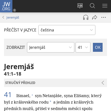
JW.ORG
Přihlásit
se
Změnit
Hledat
ZO
(otevřeno
jazyk
na
NA
Jeremjáš
nové
stránek
JW.ORG
okno)
PŘEČÍST V JAZYCE
Kapitola
ZOBRAZIT
Biblická
kniha
Jeremjáš
41:1–18
STRUČNÝ PŘEHLED
41
+
Išmael,
syn Netanjáše, syna Elišamy, který
*
byl z královského rodu
a jedním z králových
předních mužů, přišel v sedmém měsíci spolu