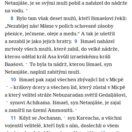
Netanjáše, je se svými muži pobil a naházel do nádrže
*
na vodu.
8
Bylo tam však deset mužů, kteří Išmaelovi řekli:
„Nezabíjej nás! Máme v polích schované zásoby
pšenice, ječmene, oleje a medu.“ A tak je ušetřil
9
a nezabil je jako jejich bratry.
Išmael naházel
mrtvoly všech mužů, které zabil, do velké nádrže,
kterou udělal král Asa kvůli izraelskému králi
+
Baašovi.
To byla ta nádrž, kterou Išmael, syn
Netanjáše, naplnil zabitými muži.
10
Išmael pak zajal všechen zbývající lid v Micpě
+
– královy dcery a všechen lid, který zůstal v Micpě
a který velitel stráže Nebuzaradan svěřil Gedaljášovi,
+
synovi Achikama. Išmael, syn Netanjáše, je zajal
+
a zamířil na území Ammonitů.
+
11
Když se Jochanan,
syn Kareacha, a všichni
vojenští velitelé, kteří byli s ním, doslechli o všem