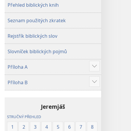
Přehled biblických knih
Seznam použitých zkratek
Rejstřík biblických slov
Slovníček biblických pojmů
Příloha A
Ukázat
více
Příloha B
Ukázat
více
Jeremjáš
STRUČNÝ PŘEHLED
1
2
3
4
5
6
7
8