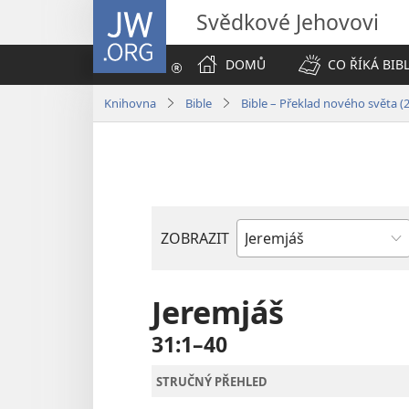
JW.ORG
Svědkové Jehovovi
DOMŮ
CO ŘÍKÁ BIB
Knihovna
Bible
Bible – Překlad nového světa (
ZOBRAZIT
Biblická
kniha
Jeremjáš
31:1–40
STRUČNÝ PŘEHLED