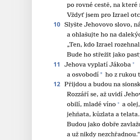
po rovné cestě, na které
Vždyť jsem pro Izrael ot
10
Slyšte Jehovovo slovo, n
a ohlašujte ho na daleký
„Ten, kdo Izrael rozehna
Bude ho střežit jako past
11
+
Jehova vyplatí Jákoba
*
a osvobodí
ho z rukou t
12
Přijdou a budou na sionsk
Rozzáří se, až uvidí Jeh
+
obilí, mladé víno
a olej
jehňata, kůzlata a telata.
Budou jako dobře zavla
a už nikdy nezchřadnou.