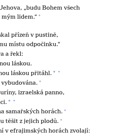
e Jehova, „budu Bohem všech
+
u mým lidem.“
skal přízeň v pustině,
ému místu odpočinku.“
a a řekl:
čnou láskou.
+
*
nou láskou přitáhl.
+
š vybudována.
uríny, izraelská panno,
+
*
ci.
+
na samařských horách.
+
u těšit z jejich plodů.
ní v efrajimských horách zvolají: