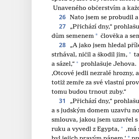
Unaveného občerstvím a každ
26
Nato jsem se probudil a 
27
„Přichází dny,“ prohlašu
*
dům semenem
člověka a se
28
„A jako jsem hledal příle
+
strhával, ničil a škodil jim,
ta
+
a sázel,“
prohlašuje Jehova.
‚Otcové jedli nezralé hrozny, 
totiž zemře za své vlastní pro
tomu budou trnout zuby.“
31
„Přichází dny,“ prohlaš
a s judským domem uzavřu n
smlouva, jakou jsem uzavřel s 
+
ruku a vyvedl z Egypta,
‚má 
*
byl jejich pravým pánem,‘
pr