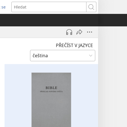
t se
vřeno
Hledat
)
PŘEČÍST V JAZYCE