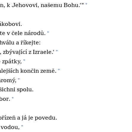
+
on, k Jehovovi, našemu Bohu.‘“
Jákobovi.
+
ste v čele národů.
hválu a říkejte:
+
 zbývající z Izraele.‘
+
 zpátky,
+
lejších končin země.
+
hromý,
šichni spolu.
+
bor.
řízeň a já je povedu.
+
 vodou,