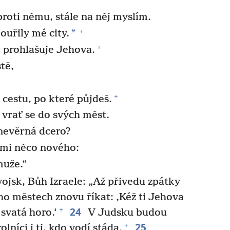
proti němu, stále na něj myslím.
+
*
ouřily mé city.
+
,“ prohlašuje Jehova.
tě,
+
a cestu, po které půjdeš.
 vrať se do svých měst.
nevěrná dcero?
emi něco nového:
muže.“
ojsk, Bůh Izraele: „Až přivedu zpátky
eho městech znovu říkat: ‚Kéž ti Jehova
24
+
svatá horo.‘
V Judsku budou
25
+
lníci i ti, kdo vodí stáda.