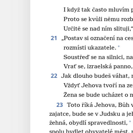
I když tak často mluvím 
Proto se kvůli němu rozb
Určitě se nad ním slituji
21
„Postav si označení na ces
+
rozmísti ukazatele.
Soustřeď se na silnici, n
Vrať se, izraelská panno,
22
Jak dlouho budeš váhat, 
Vždyť Jehova tvoří na z
Žena se bude ucházet o 
23
Toto říká Jehova, Bůh v
zajatce, bude se v Judsku a j
+
žehná, obydlí spravedlnosti,
spolu bydlet obyvatelé měst, ro