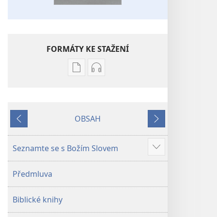
FORMÁTY KE STAŽENÍ
Formáty
Formáty
poblikací
audionahrávek
ke
ke
stažení
stažení
OBSAH
Bible –
Bible –
Předchozí
Další
Překlad
Překlad
nového
nového
Seznamte se s Božím Slovem
Ukázat
světa
světa
více
(2019)
(2019)
Předmluva
Biblické knihy