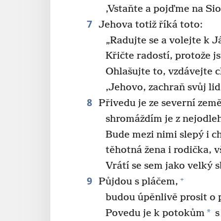
‚Vstaňte a pojďme na Si
7
Jehova totiž říká toto:
„Radujte se a volejte k 
Křičte radostí, protože j
Ohlašujte to, vzdávejte c
‚Jehovo, zachraň svůj lid,
8
Přivedu je ze severní země
shromáždím je z nejodleh
Bude mezi nimi slepý i c
těhotná žena i rodička, v
Vrátí se sem jako velký s
9
+
Půjdou s pláčem,
budou úpěnlivě prosit o p
*
Povedu je k potokům
s