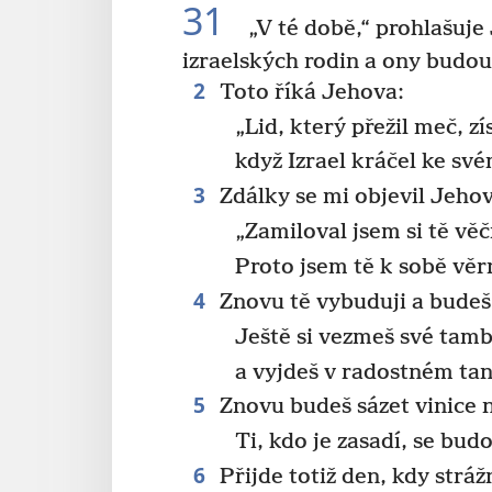
31
„V té době,“ prohlašuj
izraelských rodin a ony budo
2
Toto říká Jehova:
„Lid, který přežil meč, zí
když Izrael kráčel ke sv
3
Zdálky se mi objevil Jehov
„Zamiloval jsem si tě vě
Proto jsem tě k sobě věr
4
Znovu tě vybuduji a bude
Ještě si vezmeš své tamb
a vyjdeš v radostném tan
5
Znovu budeš sázet vinice 
Ti, kdo je zasadí, se budo
6
Přijde totiž den, kdy stráž