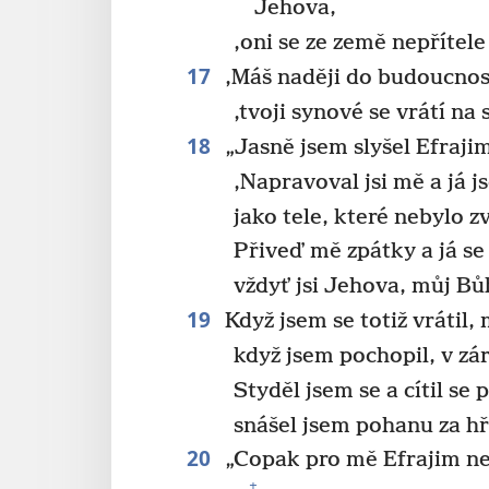
Jehova,
‚oni se ze země nepřítele 
17
‚Máš naději do budoucnost
‚tvoji synové se vrátí na 
18
„Jasně jsem slyšel Efraji
‚Napravoval jsi mě a já j
jako tele, které nebylo z
Přiveď mě zpátky a já se
vždyť jsi Jehova, můj Bů
19
Když jsem se totiž vrátil, 
když jsem pochopil, v zá
Styděl jsem se a cítil se
snášel jsem pohanu za hř
20
„Copak pro mě Efrajim n
+