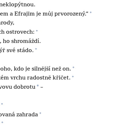
 neklopýtnou.
+
cem a Efrajim je můj prvorozený.“
árody,
+
ch ostrovech:
l, ho shromáždí.
+
ýř své stádo.
+
oho, kdo je silnější než on.
+
ém vrchu radostně křičet.
*
ovovu dobrotu
–
,
+
+
žovaná zahrada
+
“