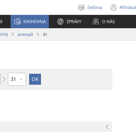
čeština
Přihlási
Vybrat
(ote
jazyk
nové
LE
KNIHOVNA
ZPRÁVY
O NÁS
okno
2019)
Jeremjáš
31
Kapitola