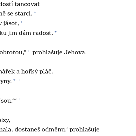
dostí tancovat
+
ě se starci.
+
 jásot,
+
ku jim dám radost.
+
dobrotou,“
prohlašuje Jehova.
 nářek a hořký pláč.
+
*
syny.
+
jsou.‘“
lzy,
konala, dostaneš odměnu,‘ prohlašuje