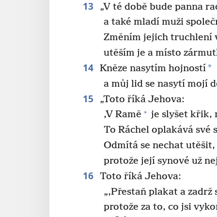
13
„V té době bude panna ra
a také mladí muži společn
Změním jejich truchlení v
utěším je a místo zármut
14
*
Kněze nasytím hojností
a můj lid se nasytí mojí 
15
„Toto říká Jehova:
+
‚V Ramě
je slyšet křik,
To Ráchel oplakává své 
Odmítá se nechat utěšit,
protože její synové už ne
16
Toto říká Jehova:
„‚Přestaň plakat a zadrž s
protože za to, co jsi vy