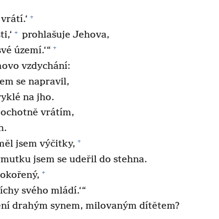
+
vrátí.‘
+
i,‘
prohlašuje Jehova,
+
své území.‘“
movo vzdychání:
sem se napravil,
vyklé na jho.
 ochotně vrátím,
h.
+
měl jsem výčitky,
rmutku jsem se udeřil do stehna.
+
 pokořený,
íchy svého mládí.‘“
ení drahým synem, milovaným dítětem?