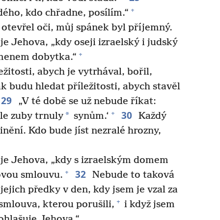
+
ého, kdo chřadne, posílím.“
otevřel oči, můj spánek byl příjemný.
je Jehova, „kdy oseji izraelský i judský
+
menem dobytka.“
žitosti, abych je vytrhával, bořil,
k budu hledat příležitosti, abych stavěl
29
„V té době se už nebude říkat:
30
+
*
ale zuby trnuly
synům.‘
Každý
vinění. Kdo bude jíst nezralé hrozny,
uje Jehova, „kdy s izraelským domem
32
+
ovou smlouvu.
Nebude to taková
jejich předky v den, kdy jsem je vzal za
+
smlouva, kterou porušili,
i když jsem
ohlašuje Jehova.“