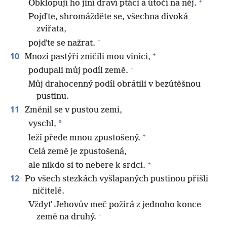
+
Obklopují ho jiní draví ptáci a útočí na něj.
Pojďte, shromážděte se, všechna divoká
zvířata,
+
pojďte se nažrat.
+
10
Mnozí pastýři zničili mou vinici,
+
podupali můj podíl země.
Můj drahocenný podíl obrátili v bezútěšnou
pustinu.
11
Změnil se v pustou zemi,
*
vyschl,
+
leží přede mnou zpustošený.
Celá země je zpustošená,
+
ale nikdo si to nebere k srdci.
12
Po všech stezkách vyšlapaných pustinou přišli
ničitelé.
Vždyť Jehovův meč požírá z jednoho konce
+
země na druhý.