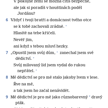
V pokojné zemi se možná cítíš bezpečně,
ale jak si poradíš v houštinách podél
Jordánu?
6
Vždyť i tvoji bratři a domácnost tvého otce
+
se k tobě zachovali zrádně.
Hlasitě na tebe křičeli.
Nevěř jim,
ani když s tebou mluví hezky.
+
7
„Opustil jsem svůj dům,
zanechal jsem své
+
dědictví.
Svůj milovaný lid jsem vydal do rukou
+
nepřátel.
8
Mé dědictví se pro mě stalo jakoby lvem v lese.
Řve na mě,
a tak jsem ho začal nenávidět.
9
*
Mé dědictví je pro mě jako různobarevný
dravý
pták.