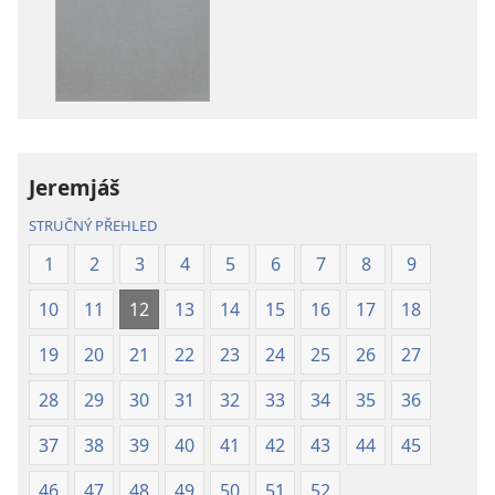
ke
ke
stažení
stažení
Bible –
Bible –
Překlad
Překlad
nového
nového
světa
světa
(2019)
(2019)
Jeremjáš
STRUČNÝ PŘEHLED
1
2
3
4
5
6
7
8
9
10
11
12
13
14
15
16
17
18
19
20
21
22
23
24
25
26
27
28
29
30
31
32
33
34
35
36
37
38
39
40
41
42
43
44
45
46
47
48
49
50
51
52