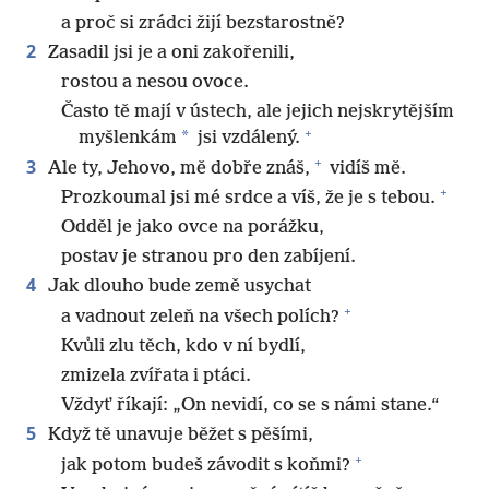
a proč si zrádci žijí bezstarostně?
2
Zasadil jsi je a oni zakořenili,
rostou a nesou ovoce.
Často tě mají v ústech, ale jejich nejskrytějším
+
*
myšlenkám
jsi vzdálený.
+
3
Ale ty, Jehovo, mě dobře znáš,
vidíš mě.
+
Prozkoumal jsi mé srdce a víš, že je s tebou.
Odděl je jako ovce na porážku,
postav je stranou pro den zabíjení.
4
Jak dlouho bude země usychat
+
a vadnout zeleň na všech polích?
Kvůli zlu těch, kdo v ní bydlí,
zmizela zvířata i ptáci.
Vždyť říkají: „On nevidí, co se s námi stane.“
5
Když tě unavuje běžet s pěšími,
+
jak potom budeš závodit s koňmi?