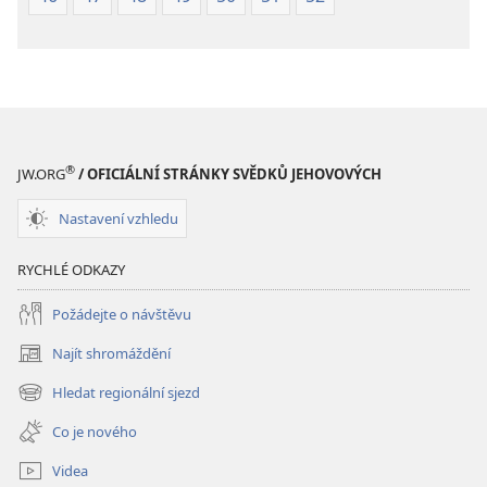
®
JW.ORG
/ OFICIÁLNÍ STRÁNKY SVĚDKŮ JEHOVOVÝCH
Nastavení vzhledu
RYCHLÉ ODKAZY
Požádejte o návštěvu
Najít shromáždění
(otevřeno
nové
Hledat regionální sjezd
(otevřeno
okno)
nové
Co je nového
okno)
Videa