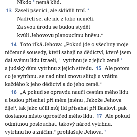
*
Nikdo
nemá klid.
+
13
Zaseli pšenici, ale sklidili trní.
Nadřeli se, ale nic z toho neměli.
Za svou úrodu se budou stydět
kvůli Jehovovu planoucímu hněvu.“
14
Toto říká Jehova: „Pokud jde o všechny moje
ničemné sousedy, kteří sahají na dědictví, které jsem
+
+
dal svému lidu Izraeli,
vytrhnu je z jejich země
15
a judský dům vytrhnu z jejich středu.
Ale potom
co je vytrhnu, se nad nimi znovu slituji a vrátím
každého k jeho dědictví a do jeho země.“
16
„A pokud se opravdu naučí cestám mého lidu
a budou přísahat při mém jménu ‚Jakože Jehova
žije!‘, tak jako učili můj lid přísahat při Baalovi, pak
17
dostanou místo uprostřed mého lidu.
Ale pokud
odmítnou poslouchat, takový národ vytrhnu,
+
vytrhnu ho a zničím,“ prohlašuje Jehova.