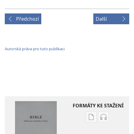
Předchozí
Další
Autorská práva pro tuto publikaci
FORMÁTY KE STAŽENÍ
Formáty
Formáty
poblikací
audionahráv