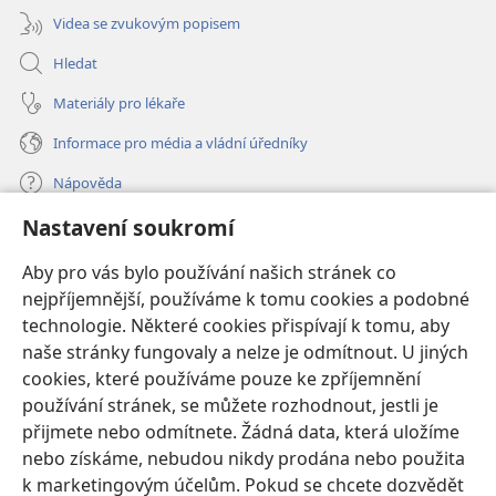
Videa se zvukovým popisem
Hledat
Materiály pro lékaře
Informace pro média a vládní úředníky
Nápověda
Nastavení soukromí
Dary
(otevřeno
nové
Aby pro vás bylo používání našich stránek co
okno)
nejpříjemnější, používáme k tomu cookies a podobné
ONLINE KNIHOVNA Strážné věže
(otevřeno
technologie. Některé cookies přispívají k tomu, aby
nové
®
JW Hub
naše stránky fungovaly a nelze je odmítnout. U jiných
okno)
(otevřeno
cookies, které používáme pouze ke zpříjemnění
nové
®
JW Library
okno)
používání stránek, se můžete rozhodnout, jestli je
přijmete nebo odmítnete. Žádná data, která uložíme
Watchtower Library
nebo získáme, nebudou nikdy prodána nebo použita
k marketingovým účelům. Pokud se chcete dozvědět