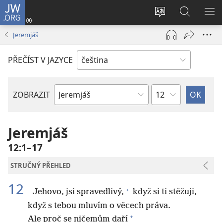
JW.ORG
Přihlásit
se
Změnit
Hledat
ZO
(otevřeno
jazyk
na
NA
Jeremjáš
nové
stránek
JW.ORG
okno)
PŘEČÍST V JAZYCE
Kapitola
ZOBRAZIT
Biblická
kniha
Jeremjáš
12:1–17
STRUČNÝ PŘEHLED
12
+
Jehovo, jsi spravedlivý,
když si ti stěžuji,
když s tebou mluvím o věcech práva.
+
Ale proč se ničemům daří