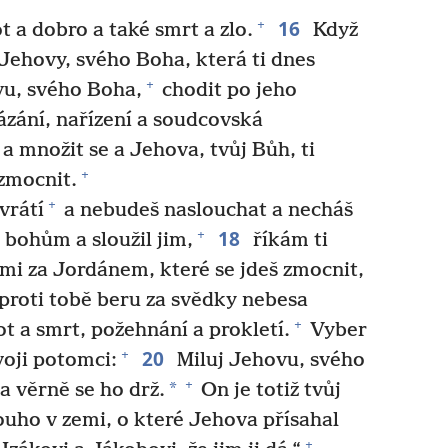
16
+
 a dobro a také smrt a zlo.
Když
Jehovy, svého Boha, která ti dnes
+
vu, svého Boha,
chodit po jeho
ázání, nařízení a soudcovská
a množit se a Jehova, tvůj Bůh, ti
+
 zmocnit.
+
vrátí
a nebudeš naslouchat a necháš
18
+
m bohům a sloužil jim,
říkám ti
mi za Jordánem, které se jdeš zmocnit,
proti tobě beru za svědky nebesa
+
vot a smrt, požehnání a prokletí.
Vyber
20
+
voji potomci:
Miluj Jehovu, svého
+
*
a věrně se ho drž.
On je totiž tvůj
ouho v zemi, o které Jehova přísahal
+