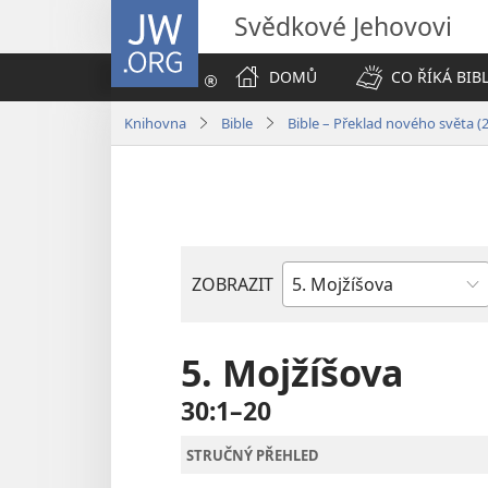
JW.ORG
Svědkové Jehovovi
DOMŮ
CO ŘÍKÁ BIB
Knihovna
Bible
Bible – Překlad nového světa (
ZOBRAZIT
Biblická
kniha
5. Mojžíšova
30:1–20
STRUČNÝ PŘEHLED