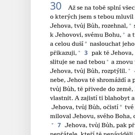
30
Až se na tobě splní všec
o kterých jsem s tebou mluvil
+
Jehova, tvůj Bůh, rozehnal,
+
k Jehovovi, svému Bohu,
a t
*
a celou duší
naslouchat jeho 
3
+
přikazuji,
pak tě Jehova, 
+
slituje se nad tebou
a znovu 
+
Jehova, tvůj Bůh, rozptýlil.
nebe, Jehova tě shromáždí a 
tvůj Bůh, tě přivede do země, 
vlastnit. A zajistí ti blahobyt
*
Jehova, tvůj Bůh, očistí
tvé
miloval Jehovu, svého Boha, 
7
+
Jehova, tvůj Bůh, pak při
nepřátele, kteří tě nenáviděli