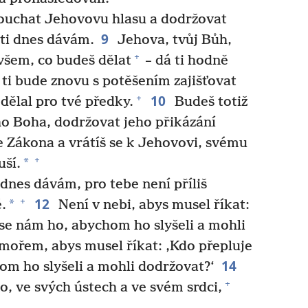
louchat Jehovovu hlasu a dodržovat
9
 ti dnes dávám.
Jehova, tvůj Bůh,
+
všem, co budeš dělat
– dá ti hodně
 ti bude znovu s potěšením zajišťovat
10
+
dělal pro tvé předky.
Budeš totiž
ho Boha, dodržovat jeho přikázání
ze Zákona a vrátíš se k Jehovovi, svému
+
*
uší.
 dnes dávám, pro tebe není příliš
12
+
*
.
Není v nebi, abys musel říkat:
se nám ho, abychom ho slyšeli a mohli
mořem, abys musel říkat: ‚Kdo přepluje
14
om ho slyšeli a mohli dodržovat?‘
+
o, ve svých ústech a ve svém srdci,