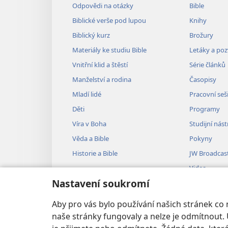
Odpovědi na otázky
Bible
Biblické verše pod lupou
Knihy
Biblický kurz
Brožury
Materiály ke studiu Bible
Letáky a po
Vnitřní klid a štěstí
Série článků
Manželství a rodina
Časopisy
Mladí lidé
Pracovní seš
Děti
Programy
Víra v Boha
Studijní nást
Věda a Bible
Pokyny
Historie a Bible
JW Broadcas
Videa
Nastavení soukromí
Hudba
Audiodramat
Aby pro vás bylo používání našich stránek co
Dramatizovan
naše stránky fungovaly a nelze je odmítnout. 