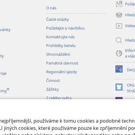
Požád
O nás
Hleda
(otevřeno
Časté otázky
nové
Videa
Požádejte o návštěvu
okno)
zvánky
Kontaktujte nás
Hled
Prohlídky betelu
Infor
Shromáždění
ity
a vlá
Památná slavnost
Dar
Regionální sjezdy
(otevřeno
roje
nové
Činnost
okno)
ONL
Zážitky
®
(otevřeno
ting
Strá
nové
Z celého světa
JW L
okno)
izace
 nejpříjemnější, používáme k tomu cookies a podobné techno
é čtení Bible
U jiných cookies, které používáme pouze ke zpříjemnění pou