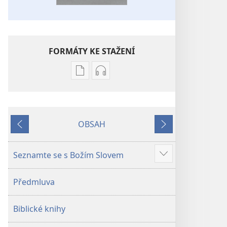
FORMÁTY KE STAŽENÍ
Formáty
Formáty
poblikací
audionahrávek
ke
ke
stažení
stažení
OBSAH
Bible –
Bible –
Předchozí
Další
Překlad
Překlad
nového
nového
Seznamte se s Božím Slovem
Ukázat
světa
světa
více
(2019)
(2019)
Předmluva
Biblické knihy