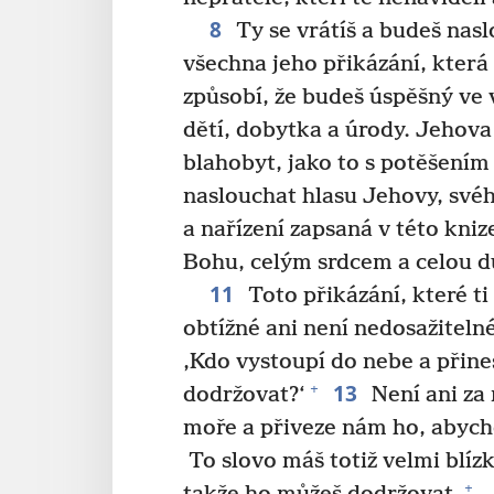
8
Ty se vrátíš a budeš nas
všechna jeho přikázání, která
způsobí, že budeš úspěšný ve 
dětí, dobytka a úrody. Jehova
blahobyt, jako to s potěšením 
naslouchat hlasu Jehovy, své
a nařízení zapsaná v této kni
Bohu, celým srdcem a celou d
11
Toto přikázání, které ti
obtížné ani není nedosažitelné
‚Kdo vystoupí do nebe a přine
13
+
dodržovat?‘
Není ani za 
moře a přiveze nám ho, abych
To slovo máš totiž velmi blízk
+