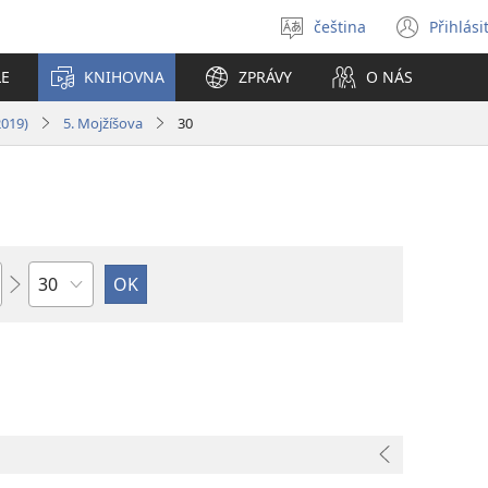
čeština
Přihlási
Vybrat
(ote
jazyk
nové
LE
KNIHOVNA
ZPRÁVY
O NÁS
okno
2019)
5. Mojžíšova
30
Kapitola