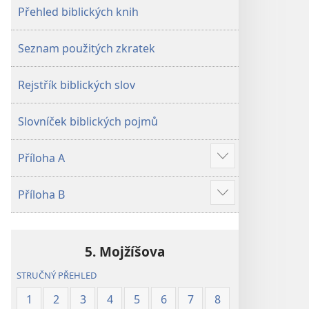
Přehled biblických knih
Seznam použitých zkratek
Rejstřík biblických slov
Slovníček biblických pojmů
Příloha A
Ukázat
více
Příloha B
Ukázat
více
5. Mojžíšova
STRUČNÝ PŘEHLED
1
2
3
4
5
6
7
8