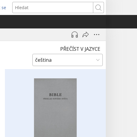
t se
vřeno
Hledat
)
PŘEČÍST V JAZYCE