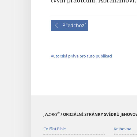
tvým praotcům, Abrahamovi, Iz
Předchozí
Autorská práva pro tuto publikaci
®
JW.ORG
/ OFICIÁLNÍ STRÁNKY SVĚDKŮ JEHOVO
Co říká Bible
Knihovna