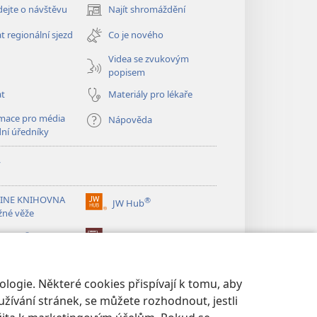
ejte o návštěvu
Najít shromáždění
(otevřeno
nové
t regionální sjezd
Co je nového
okno)
Videa se zvukovým
popisem
at
Materiály pro lékaře
mace pro média
Nápověda
dní úředníky
y
INE KNIHOVNA
®
JW Hub
(otevřeno
žné věže
nové
®
okno)
ibrary
Watchtower Library
logie. Některé cookies přispívají k tomu, aby
žívání stránek, se můžete rozhodnout, jestli