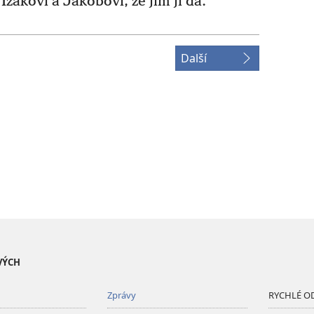
ákovi a Jákobovi, že jim ji dá.“
Další
VÝCH
Zprávy
RYCHLÉ O