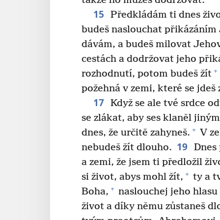
takže ho můžeš dodržovat.
15
Předkládám ti dnes život
budeš naslouchat přikázáním 
dávám, a budeš milovat Jeho
cestách a dodržovat jeho přik
+
rozhodnutí, potom budeš žít
požehná v zemi, které se jdeš
17
Když se ale tvé srdce od
se zlákat, aby ses klaněl jiný
+
dnes, že určitě zahyneš.
V ze
19
nebudeš žít dlouho.
Dnes 
a zemi, že jsem ti předložil ži
+
si život, abys mohl žít,
ty a t
+
Boha,
naslouchej jeho hlasu 
život a díky němu zůstaneš dl