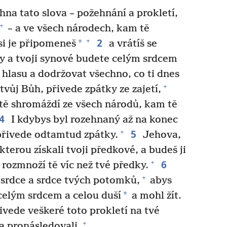
hna tato slova – požehnání a prokletí,
+
– a ve všech národech, kam tě
2
+
*
si je připomeneš
a vrátíš se
y a tvoji synové budete celým srdcem
hlasu a dodržovat všechno, co ti dnes
+
tvůj Bůh, přivede zpátky ze zajetí,
tě shromáždí ze všech národů, kam tě
4
I kdybys byl rozehnaný až na konec
5
+
přivede odtamtud zpátky.
Jehova,
kterou získali tvoji předkové, a budeš ji
6
+
 a rozmnoží tě víc než tvé předky.
+
 srdce a srdce tvých potomků,
abys
*
celým srdcem a celou duší
a mohl žít.
vede veškeré toto prokletí na tvé
+
 a pronásledovali.